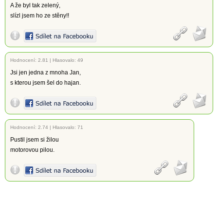
A že byl tak zelený,
slízl jsem ho ze stěny!!
Hodnocení:
2.81
|
Hlasovalo: 49
Jsi jen jedna z mnoha Jan,
s kterou jsem šel do hajan.
Hodnocení:
2.74
|
Hlasovalo: 71
Pustil jsem si žilou
motorovou pilou.