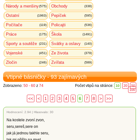
Národy a menšiny
Obchody
(575)
(338)
Ostatní
Pepíček
(1963)
(595)
Počítače
Policajti
(119)
(536)
Práce
Škola
(175)
(1491)
Sporty a soutěže
Svátky a oslavy
(231)
(140)
Vojenské
Ze života
(451)
(379)
Zločin
Zvířata
(246)
(589)
Vtipné básničky - 93 zajímavých
Zobrazeno:
50 - 60
z
74
Počet vtipů na stránce:
10
20
50
100
<<
<
1
2
3
4
5
6
7
8
>
>>
Hodnocení:
2.94
|
Hlasovalo: 30
Na kostele zvoní zvon,
seru,sereš,sere on
jak já jednou takhle seru,
tak mi přišlo na mysl