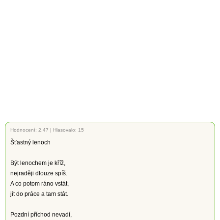
Hodnocení:
2.47
|
Hlasovalo: 15
Šťastný lenoch
Být lenochem je kříž,
nejraději dlouze spíš.
A co potom ráno vstát,
jít do práce a tam stát.
Pozdní příchod nevadí,