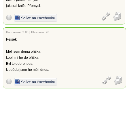
jak sral kníže Přemysl.
Hodnocení:
2.93
|
Hlasovalo: 20
Pejsek
Měl jsem doma oříška,
kopli mi ho do bříška.
Byl to dobrej pes,
k obědu jsme ho měli dnes.