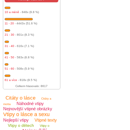
10 a méně
- 848x (9.8 %)
11 - 20
- 4443x (51.6 %)
21 - 30
- 801x (9.3 %)
31 - 40
- 616x (7.1 %)
41 - 50
- 583x (6.8 %)
51 - 60
- 508x (5.9 %)
61 a více
- 818x (9.5 %)
Celkem hlasovalo: 8617
Citáty o lásce
Citáty a
Náhodné vtipy
motta
Nejnovější vtipné obrázky
Vtipy o lásce a sexu
Nejlepší vtipy
Vtipné texty
Vtipy o dětech
Vtipy o