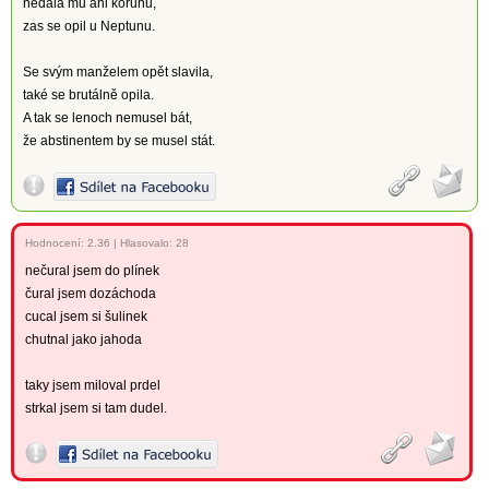
nedala mu ani korunu,
zas se opil u Neptunu.
Se svým manželem opět slavila,
také se brutálně opila.
A tak se lenoch nemusel bát,
že abstinentem by se musel stát.
Hodnocení:
2.36
|
Hlasovalo: 28
nečural jsem do plínek
čural jsem dozáchoda
cucal jsem si šulinek
chutnal jako jahoda
taky jsem miloval prdel
strkal jsem si tam dudel.