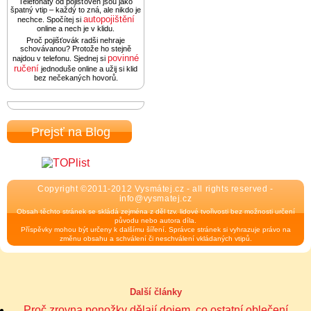
Telefonáty od pojišťoven jsou jako
špatný vtip – každý to zná, ale nikdo je
autopojištění
nechce. Spočítej si
online a nech je v klidu.
Proč pojišťovák radši nehraje
schovávanou? Protože ho stejně
povinné
najdou v telefonu. Sjednej si
ručení
jednoduše online a užij si klid
bez nečekaných hovorů.
Prejsť na Blog
Copyright ©2011-2012 Vysmátej.cz - all rights reserved -
info@vysmatej.cz
Obsah těchto stránek se skládá zejména z děl tzv. lidové tvořivosti bez možnosti určení
původu nebo autora díla.
Příspěvky mohou být určeny k dalšímu šíření. Správce stránek si vyhrazuje právo na
změnu obsahu a schválení či neschválení vkládaných vtipů.
Další články
Proč zrovna ponožky dělají dojem, co ostatní oblečení