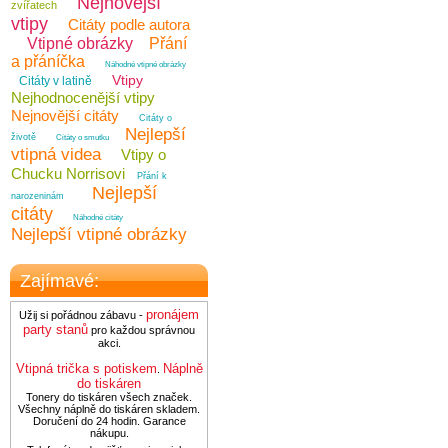
Nejnovější
zvířatech
vtipy
Citáty podle autora
Vtipné obrázky
Přání
a přáníčka
Náhodné vtipné obrázky
Vtipy
Citáty v latině
Nejhodnocenější vtipy
Nejnovější citáty
Citáty o
Nejlepší
životě
Citáty o smutku
vtipná videa
Vtipy o
Chucku Norrisovi
Přání k
Nejlepší
narozeninám
citáty
Náhodné citáty
Nejlepší vtipné obrázky
Zajímavé:
pronájem
Užij si pořádnou zábavu -
party stanů
pro každou správnou
akci.
Vtipná trička s potiskem
Náplně
.
do tiskáren
Tonery do tiskáren všech značek.
Všechny náplně do tiskáren skladem.
Doručení do 24 hodin. Garance
nákupu.