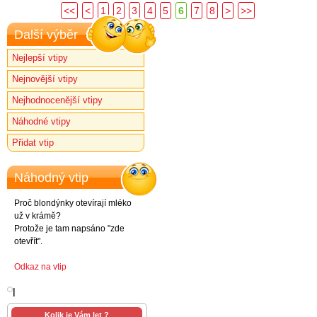
<<
<
1
2
3
4
5
6
7
8
>
>>
Další výběr
Nejlepší vtipy
Nejnovější vtipy
Nejhodnocenější vtipy
Náhodné vtipy
Přidat vtip
Náhodný vtip
Proč blondýnky otevírají mléko
už v krámě?
Protože je tam napsáno "zde
otevřít".
Odkaz na vtip
l
Kolik je Vám let ?