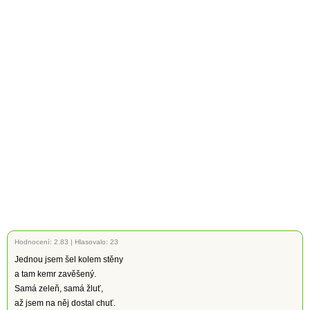
Hodnocení:
2.83
|
Hlasovalo: 23
Jednou jsem šel kolem stěny
a tam kemr zavěšený.
Samá zeleň, samá žluť,
až jsem na něj dostal chuť.