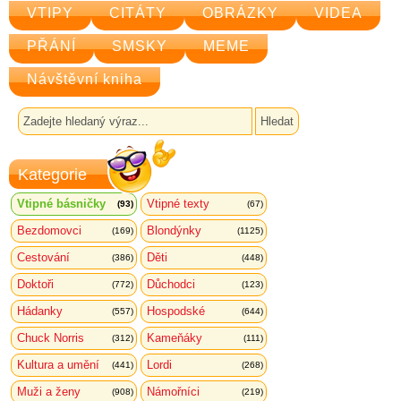
VTIPY
CITÁTY
OBRÁZKY
VIDEA
PŘÁNÍ
SMSKY
MEME
Návštěvní kniha
Kategorie
Vtipné básničky
Vtipné texty
(93)
(67)
Bezdomovci
Blondýnky
(169)
(1125)
Cestování
Děti
(386)
(448)
Doktoři
Důchodci
(772)
(123)
Hádanky
Hospodské
(557)
(644)
Chuck Norris
Kameňáky
(312)
(111)
Kultura a umění
Lordi
(441)
(268)
Muži a ženy
Námořníci
(908)
(219)