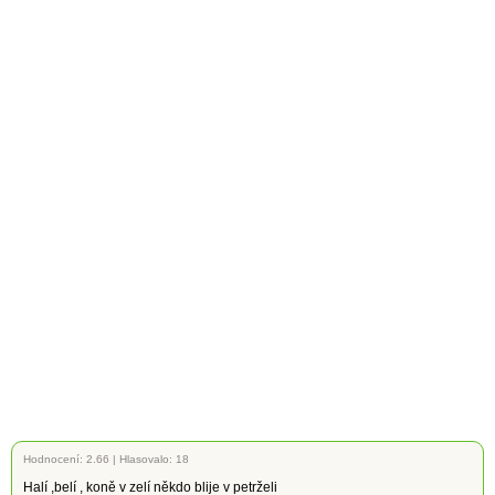
Hodnocení:
2.66
|
Hlasovalo: 18
Halí ,belí , koně v zelí někdo blije v petrželi