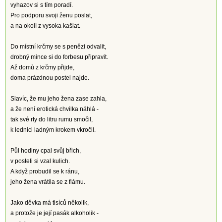
vyhazov si s tím poradí.
Pro podporu svoji ženu poslat,
a na okolí z vysoka kašlat.
Do místní krčmy se s penězi odvalit,
drobný mince si do forbesu připravit.
Až domů z krčmy přijde,
doma prázdnou postel najde.
Slavíc, že mu jeho žena zase zahla,
a že není erotická chvilka náhlá -
tak své rty do litru rumu smočil,
k lednici ladným krokem vkročil.
Půl hodiny cpal svůj břich,
v posteli si vzal kulich.
A když probudil se k ránu,
jeho žena vrátila se z flámu.
Jako děvka má tisíců několik,
a protože je její pasák alkoholik -