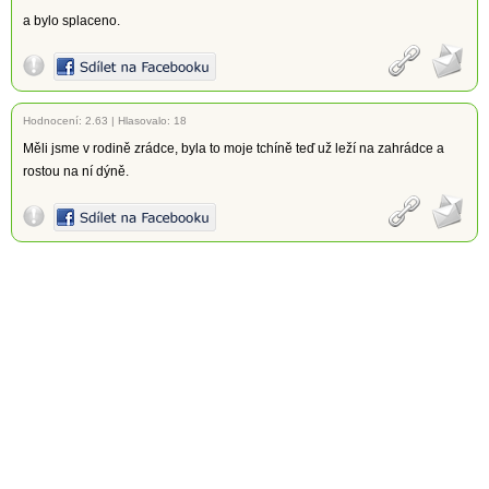
a bylo splaceno.
Hodnocení:
2.63
|
Hlasovalo: 18
Měli jsme v rodině zrádce, byla to moje tchíně teď už leží na zahrádce a
rostou na ní dýně.