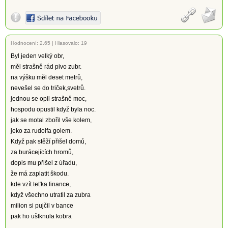
Hodnocení:
2.65
|
Hlasovalo: 19
Byl jeden velký obr,
měl strašně rád pivo zubr.
na výšku měl deset metrů,
nevešel se do triček,svetrů.
jednou se opil strašně moc,
hospodu opustil když byla noc.
jak se motal zbořil vše kolem,
jeko za rudolfa golem.
Když pak stěží přišel domů,
za burácejících hromů,
dopis mu přišel z úřadu,
že má zaplatit škodu.
kde vzít teťka finance,
když všechno utratil za zubra
milion si pujčil v bance
pak ho uštknula kobra