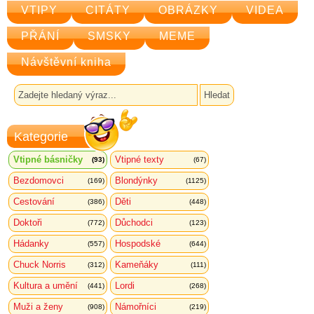
VTIPY
CITÁTY
OBRÁZKY
VIDEA
PŘÁNÍ
SMSKY
MEME
Návštěvní kniha
Kategorie
Vtipné básničky
Vtipné texty
(93)
(67)
Bezdomovci
Blondýnky
(169)
(1125)
Cestování
Děti
(386)
(448)
Doktoři
Důchodci
(772)
(123)
Hádanky
Hospodské
(557)
(644)
Chuck Norris
Kameňáky
(312)
(111)
Kultura a umění
Lordi
(441)
(268)
Muži a ženy
Námořníci
(908)
(219)