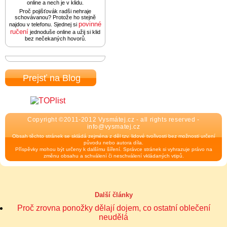
online a nech je v klidu.
Proč pojišťovák radši nehraje
schovávanou? Protože ho stejně
povinné
najdou v telefonu. Sjednej si
ručení
jednoduše online a užij si klid
bez nečekaných hovorů.
Prejsť na Blog
Copyright ©2011-2012 Vysmátej.cz - all rights reserved -
info@vysmatej.cz
Obsah těchto stránek se skládá zejména z děl tzv. lidové tvořivosti bez možnosti určení
původu nebo autora díla.
Příspěvky mohou být určeny k dalšímu šíření. Správce stránek si vyhrazuje právo na
změnu obsahu a schválení či neschválení vkládaných vtipů.
Další články
Proč zrovna ponožky dělají dojem, co ostatní oblečení
neudělá