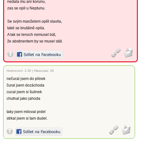
nedala mu ani korunu,
zas se opil u Neptunu.
Se svým manželem opět slavila,
také se brutálně opila.
A tak se lenoch nemusel bát,
že abstinentem by se musel stát.
Hodnocení:
2.36
|
Hlasovalo: 28
nečural jsem do plínek
čural jsem dozáchoda
cucal jsem si šulinek
chutnal jako jahoda
taky jsem miloval prdel
strkal jsem si tam dudel.