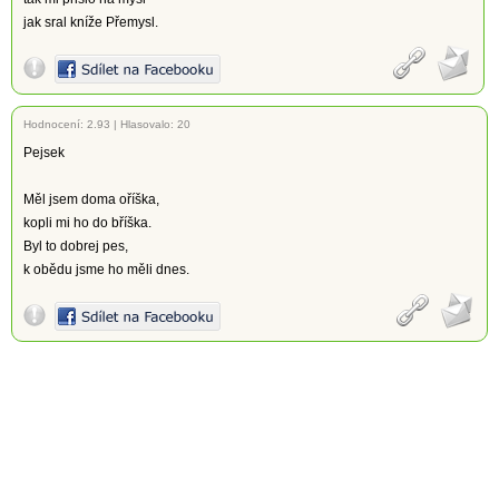
jak sral kníže Přemysl.
Hodnocení:
2.93
|
Hlasovalo: 20
Pejsek
Měl jsem doma oříška,
kopli mi ho do bříška.
Byl to dobrej pes,
k obědu jsme ho měli dnes.