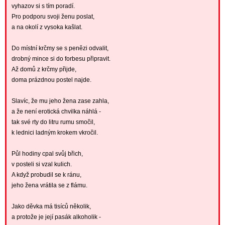
vyhazov si s tím poradí.
Pro podporu svoji ženu poslat,
a na okolí z vysoka kašlat.
Do místní krčmy se s penězi odvalit,
drobný mince si do forbesu připravit.
Až domů z krčmy přijde,
doma prázdnou postel najde.
Slavíc, že mu jeho žena zase zahla,
a že není erotická chvilka náhlá -
tak své rty do litru rumu smočil,
k lednici ladným krokem vkročil.
Půl hodiny cpal svůj břich,
v posteli si vzal kulich.
A když probudil se k ránu,
jeho žena vrátila se z flámu.
Jako děvka má tisíců několik,
a protože je její pasák alkoholik -