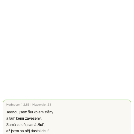
Hodnocení:
2.83
|
Hlasovalo: 23
Jednou jsem šel kolem stěny
a tam kemr zavěšený.
Samá zeleň, samá žluť,
až jsem na něj dostal chuť.