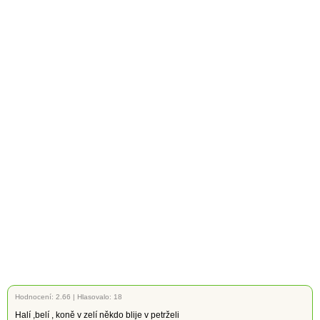
Hodnocení:
2.66
|
Hlasovalo: 18
Halí ,belí , koně v zelí někdo blije v petrželi