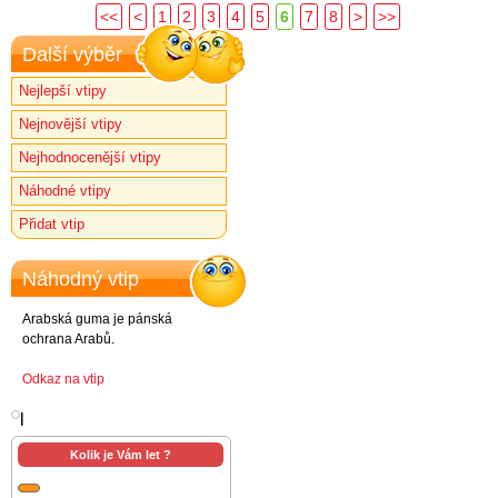
<<
<
1
2
3
4
5
6
7
8
>
>>
Další výběr
Nejlepší vtipy
Nejnovější vtipy
Nejhodnocenější vtipy
Náhodné vtipy
Přidat vtip
Náhodný vtip
Arabská guma je pánská
ochrana Arabů.
Odkaz na vtip
l
Kolik je Vám let ?