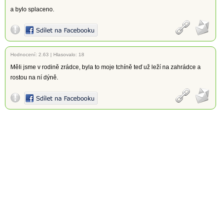
a bylo splaceno.
Hodnocení:
2.63
|
Hlasovalo: 18
Měli jsme v rodině zrádce, byla to moje tchíně teď už leží na zahrádce a
rostou na ní dýně.