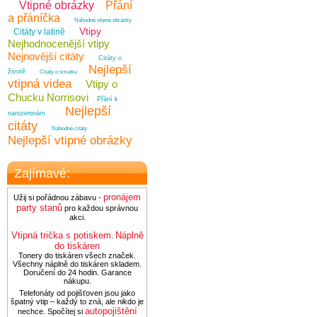
Vtipné obrázky
Přání
a přáníčka
Náhodné vtipné obrázky
Vtipy
Citáty v latině
Nejhodnocenější vtipy
Nejnovější citáty
Citáty o
Nejlepší
životě
Citáty o smutku
vtipná videa
Vtipy o
Chucku Norrisovi
Přání k
Nejlepší
narozeninám
citáty
Náhodné citáty
Nejlepší vtipné obrázky
Zajímavé:
pronájem
Užij si pořádnou zábavu -
party stanů
pro každou správnou
akci.
Vtipná trička s potiskem
Náplně
.
do tiskáren
Tonery do tiskáren všech značek.
Všechny náplně do tiskáren skladem.
Doručení do 24 hodin. Garance
nákupu.
Telefonáty od pojišťoven jsou jako
špatný vtip – každý to zná, ale nikdo je
autopojištění
nechce. Spočítej si