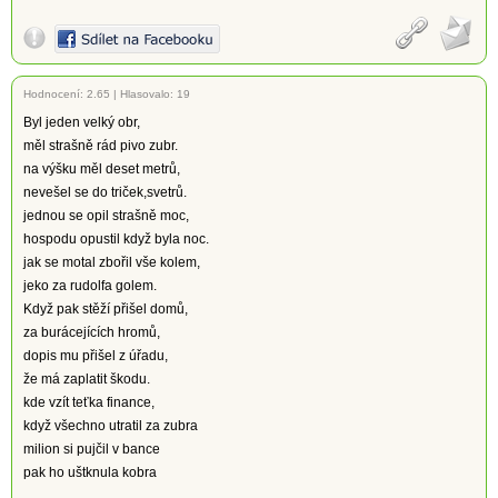
Hodnocení:
2.65
|
Hlasovalo: 19
Byl jeden velký obr,
měl strašně rád pivo zubr.
na výšku měl deset metrů,
nevešel se do triček,svetrů.
jednou se opil strašně moc,
hospodu opustil když byla noc.
jak se motal zbořil vše kolem,
jeko za rudolfa golem.
Když pak stěží přišel domů,
za burácejících hromů,
dopis mu přišel z úřadu,
že má zaplatit škodu.
kde vzít teťka finance,
když všechno utratil za zubra
milion si pujčil v bance
pak ho uštknula kobra