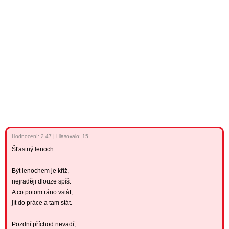
Hodnocení:
2.47
|
Hlasovalo: 15
Šťastný lenoch
Být lenochem je kříž,
nejraději dlouze spíš.
A co potom ráno vstát,
jít do práce a tam stát.
Pozdní příchod nevadí,