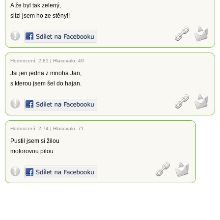
A že byl tak zelený,
slízl jsem ho ze stěny!!
Hodnocení:
2.81
|
Hlasovalo: 49
Jsi jen jedna z mnoha Jan,
s kterou jsem šel do hajan.
Hodnocení:
2.74
|
Hlasovalo: 71
Pustil jsem si žilou
motorovou pilou.