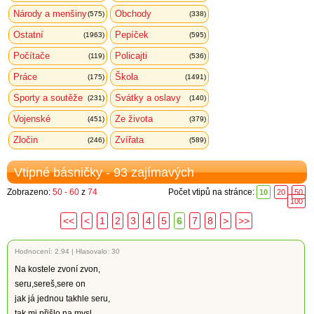
Národy a menšiny
Obchody
(575)
(338)
Ostatní
Pepíček
(1963)
(595)
Počítače
Policajti
(119)
(536)
Práce
Škola
(175)
(1491)
Sporty a soutěže
Svátky a oslavy
(231)
(140)
Vojenské
Ze života
(451)
(379)
Zločin
Zvířata
(246)
(589)
Vtipné básničky - 93 zajímavých
Zobrazeno:
50 - 60
z
74
Počet vtipů na stránce:
10
20
50
100
<<
<
1
2
3
4
5
6
7
8
>
>>
Hodnocení:
2.94
|
Hlasovalo: 30
Na kostele zvoní zvon,
seru,sereš,sere on
jak já jednou takhle seru,
tak mi přišlo na mysl