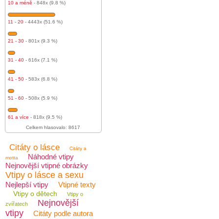
10 a méně
- 848x (9.8 %)
11 - 20
- 4443x (51.6 %)
21 - 30
- 801x (9.3 %)
31 - 40
- 616x (7.1 %)
41 - 50
- 583x (6.8 %)
51 - 60
- 508x (5.9 %)
61 a více
- 818x (9.5 %)
Celkem hlasovalo: 8617
Citáty o lásce
Citáty a
Náhodné vtipy
motta
Nejnovější vtipné obrázky
Vtipy o lásce a sexu
Nejlepší vtipy
Vtipné texty
Vtipy o dětech
Vtipy o
Nejnovější
zvířatech
vtipy
Citáty podle autora