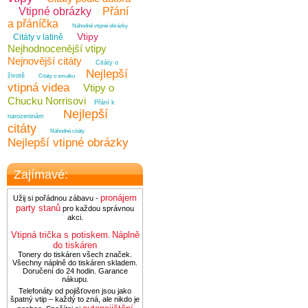
Vtipné obrázky
Přání
a přáníčka
Náhodné vtipné obrázky
Vtipy
Citáty v latině
Nejhodnocenější vtipy
Nejnovější citáty
Citáty o
Nejlepší
životě
Citáty o smutku
vtipná videa
Vtipy o
Chucku Norrisovi
Přání k
Nejlepší
narozeninám
citáty
Náhodné citáty
Nejlepší vtipné obrázky
Zajímavé:
pronájem
Užij si pořádnou zábavu -
party stanů
pro každou správnou
akci.
Vtipná trička s potiskem
Náplně
.
do tiskáren
Tonery do tiskáren všech značek.
Všechny náplně do tiskáren skladem.
Doručení do 24 hodin. Garance
nákupu.
Telefonáty od pojišťoven jsou jako
špatný vtip – každý to zná, ale nikdo je