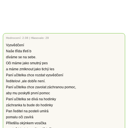
Hodnocení:
2.08
|
Hlasovalo: 29
Vysvědčení
Naše třída třetí b
díváme se na sebe.
Oči máme jako smutný pes
a máme zmlknout jako tichý les
Paní učitelka chce rozdat vysvědčení
ředitelovi ,ale dobře není.
Paní učitelka chce zavolat záchranou pomoc,
aby mu poskytli první pomoc
Paní učitelka se dívá na hodinky
záchranka tu bude do hodinky
Pan ředitel na posteli umírá
pomalu oči zavírá
Přiletěla okýnkem vosička