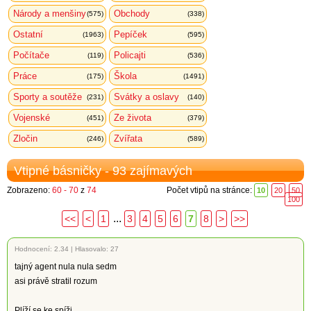
Národy a menšiny
Obchody
(575)
(338)
Ostatní
Pepíček
(1963)
(595)
Počítače
Policajti
(119)
(536)
Práce
Škola
(175)
(1491)
Sporty a soutěže
Svátky a oslavy
(231)
(140)
Vojenské
Ze života
(451)
(379)
Zločin
Zvířata
(246)
(589)
Vtipné básničky - 93 zajímavých
Zobrazeno:
60 - 70
z
74
Počet vtipů na stránce:
10
20
50
100
...
<<
<
1
3
4
5
6
7
8
>
>>
Hodnocení:
2.34
|
Hlasovalo: 27
tajný agent nula nula sedm
asi právě stratil rozum
Plíží se ke spíži