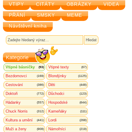
VTIPY
CITÁTY
OBRÁZKY
VIDEA
PŘÁNÍ
SMSKY
MEME
Návštěvní kniha
Kategorie
Vtipné básničky
Vtipné texty
(93)
(67)
Bezdomovci
Blondýnky
(169)
(1125)
Cestování
Děti
(386)
(448)
Doktoři
Důchodci
(772)
(123)
Hádanky
Hospodské
(557)
(644)
Chuck Norris
Kameňáky
(312)
(111)
Kultura a umění
Lordi
(441)
(268)
Muži a ženy
Námořníci
(908)
(219)