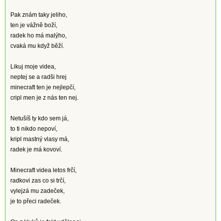
Pak znám taky jeliho,
ten je vážně boží,
radek ho má malýho,
cvaká mu když běží.
Likuj moje videa,
neptej se a radši hrej
minecraft ten je nejlepčí,
cripl men je z nás ten nej.
Netušíš ty kdo sem já,
to ti nikdo nepoví,
kripl mastný vlasy má,
radek je má kovoví.
Minecraft videa letos frčí,
radkovi zas co si trčí,
vylejzá mu zadeček,
je to přeci radeček.