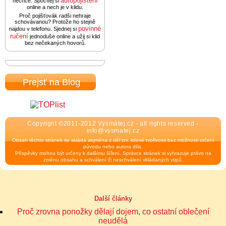
autopojištění
nechce. Spočítej si
online a nech je v klidu.
Proč pojišťovák radši nehraje
schovávanou? Protože ho stejně
povinné
najdou v telefonu. Sjednej si
ručení
jednoduše online a užij si klid
bez nečekaných hovorů.
Prejsť na Blog
Copyright ©2011-2012 Vysmátej.cz - all rights reserved -
info@vysmatej.cz
Obsah těchto stránek se skládá zejména z děl tzv. lidové tvořivosti bez možnosti určení
původu nebo autora díla.
Příspěvky mohou být určeny k dalšímu šíření. Správce stránek si vyhrazuje právo na
změnu obsahu a schválení či neschválení vkládaných vtipů.
Další články
Proč zrovna ponožky dělají dojem, co ostatní oblečení
neudělá