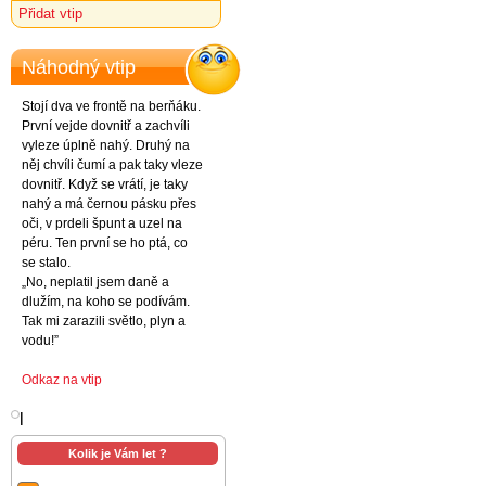
Přidat vtip
Náhodný vtip
Stojí dva ve frontě na berňáku.
První vejde dovnitř a zachvíli
vyleze úplně nahý. Druhý na
něj chvíli čumí a pak taky vleze
dovnitř. Když se vrátí, je taky
nahý a má černou pásku přes
oči, v prdeli špunt a uzel na
péru. Ten první se ho ptá, co
se stalo.
„No, neplatil jsem daně a
dlužím, na koho se podívám.
Tak mi zarazili světlo, plyn a
vodu!”
Odkaz na vtip
l
Kolik je Vám let ?