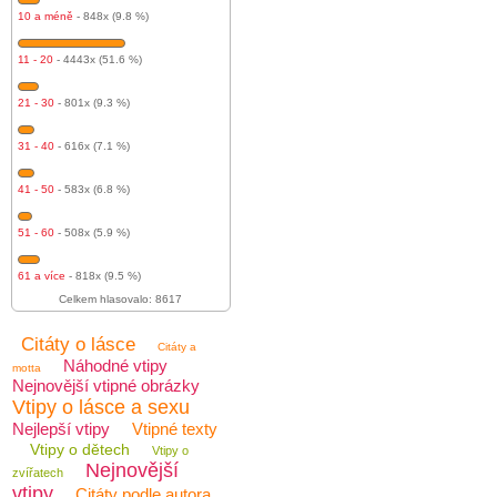
10 a méně
- 848x (9.8 %)
11 - 20
- 4443x (51.6 %)
21 - 30
- 801x (9.3 %)
31 - 40
- 616x (7.1 %)
41 - 50
- 583x (6.8 %)
51 - 60
- 508x (5.9 %)
61 a více
- 818x (9.5 %)
Celkem hlasovalo: 8617
Citáty o lásce
Citáty a
Náhodné vtipy
motta
Nejnovější vtipné obrázky
Vtipy o lásce a sexu
Nejlepší vtipy
Vtipné texty
Vtipy o dětech
Vtipy o
Nejnovější
zvířatech
vtipy
Citáty podle autora