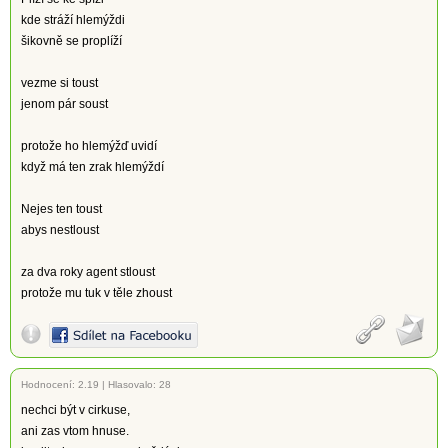
kde stráží hlemýždi
šikovně se proplíží
vezme si toust
jenom pár soust
protože ho hlemýžď uvidí
když má ten zrak hlemýždí
Nejes ten toust
abys nestloust
za dva roky agent stloust
protože mu tuk v těle zhoust
Hodnocení:
2.19
|
Hlasovalo: 28
nechci být v cirkuse,
ani zas vtom hnuse.