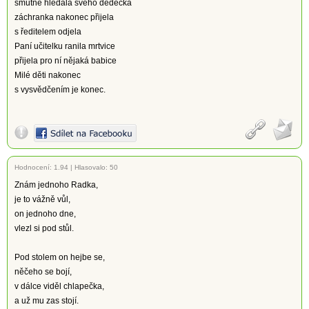
smutně hledala svého dědečka
záchranka nakonec přijela
s ředitelem odjela
Paní učitelku ranila mrtvice
přijela pro ní nějaká babice
Milé děti nakonec
s vysvědčením je konec.
Hodnocení:
1.94
|
Hlasovalo: 50
Znám jednoho Radka,
je to vážně vůl,
on jednoho dne,
vlezl si pod stůl.
Pod stolem on hejbe se,
něčeho se bojí,
v dálce viděl chlapečka,
a už mu zas stojí.