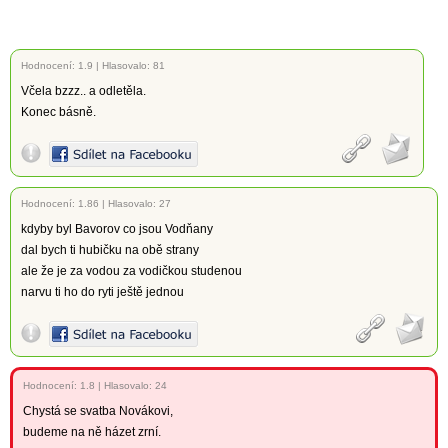
Hodnocení:
1.9
|
Hlasovalo: 81
Včela bzzz.. a odletěla.
Konec básně.
Hodnocení:
1.86
|
Hlasovalo: 27
kdyby byl Bavorov co jsou Vodňany
dal bych ti hubičku na obě strany
ale že je za vodou za vodičkou studenou
narvu ti ho do ryti ještě jednou
Hodnocení:
1.8
|
Hlasovalo: 24
Chystá se svatba Novákovi,
budeme na ně házet zrní.