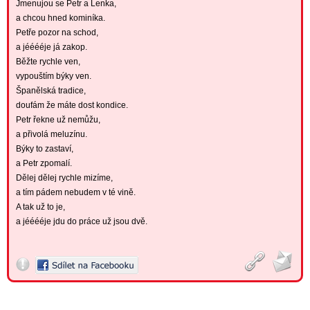
Jmenujou se Petr a Lenka,
a chcou hned kominíka.
Petře pozor na schod,
a jééééje já zakop.
Běžte rychle ven,
vypouštím býky ven.
Španělská tradice,
doufám že máte dost kondice.
Petr řekne už nemůžu,
a přivolá meluzínu.
Býky to zastaví,
a Petr zpomalí.
Dělej dělej rychle mizíme,
a tím pádem nebudem v té vině.
A tak už to je,
a jééééje jdu do práce už jsou dvě.