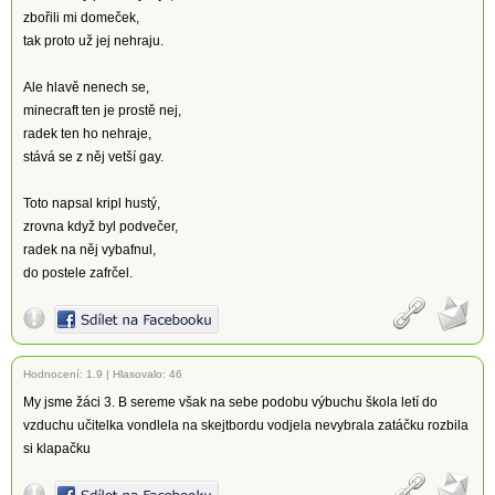
zbořili mi domeček,
tak proto už jej nehraju.
Ale hlavě nenech se,
minecraft ten je prostě nej,
radek ten ho nehraje,
stává se z něj vetší gay.
Toto napsal kripl hustý,
zrovna když byl podvečer,
radek na něj vybafnul,
do postele zafrčel.
Hodnocení:
1.9
|
Hlasovalo: 46
My jsme žáci 3. B sereme však na sebe podobu výbuchu škola letí do
vzduchu učitelka vondlela na skejtbordu vodjela nevybrala zatáčku rozbila
si klapačku