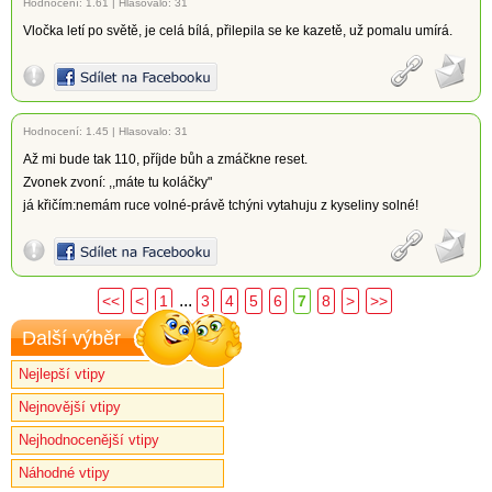
Hodnocení:
1.61
|
Hlasovalo: 31
Vločka letí po světě, je celá bílá, přilepila se ke kazetě, už pomalu umírá.
Hodnocení:
1.45
|
Hlasovalo: 31
Až mi bude tak 110, příjde bůh a zmáčkne reset.
Zvonek zvoní: ,,máte tu koláčky"
já křičím:nemám ruce volné-právě tchýni vytahuju z kyseliny solné!
...
<<
<
1
3
4
5
6
7
8
>
>>
Další výběr
Nejlepší vtipy
Nejnovější vtipy
Nejhodnocenější vtipy
Náhodné vtipy