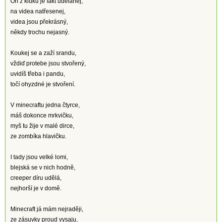
On z kluků je fakt udělanej,
na videa natřesenej,
videa jsou překrásný,
někdy trochu nejasný.
Koukej se a zaží srandu,
vždiď protebe jsou stvořený,
uvidíš třeba i pandu,
točí ohyzdné je stvoření.
V minecraftu jedna čtyrce,
máš dokonce mrkvičku,
myš tu žije v malé dirce,
ze zombíka hlavičku.
I tady jsou velké lomi,
blejská se v nich hodně,
creeper díru udělá,
nejhorší je v domě.
Minecraft já mám nejraději,
ze zásuvky proud vysaju,