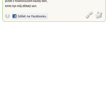
jezdit z hownocucem každý den,
tohle byl můj dětský sen.