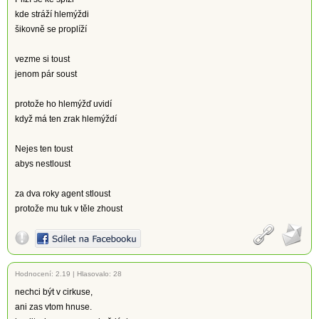
kde stráží hlemýždi
šikovně se proplíží
vezme si toust
jenom pár soust
protože ho hlemýžď uvidí
když má ten zrak hlemýždí
Nejes ten toust
abys nestloust
za dva roky agent stloust
protože mu tuk v těle zhoust
Hodnocení:
2.19
|
Hlasovalo: 28
nechci být v cirkuse,
ani zas vtom hnuse.