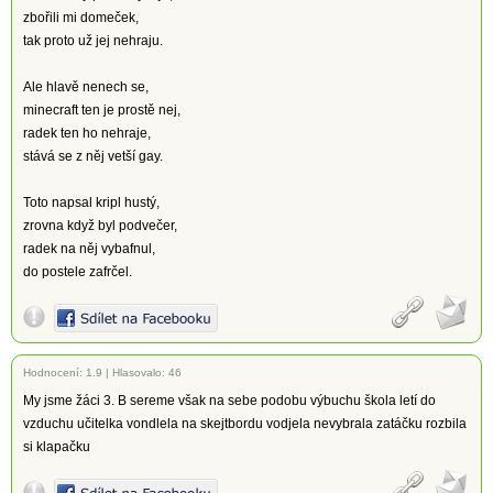
zbořili mi domeček,
tak proto už jej nehraju.
Ale hlavě nenech se,
minecraft ten je prostě nej,
radek ten ho nehraje,
stává se z něj vetší gay.
Toto napsal kripl hustý,
zrovna když byl podvečer,
radek na něj vybafnul,
do postele zafrčel.
Hodnocení:
1.9
|
Hlasovalo: 46
My jsme žáci 3. B sereme však na sebe podobu výbuchu škola letí do
vzduchu učitelka vondlela na skejtbordu vodjela nevybrala zatáčku rozbila
si klapačku