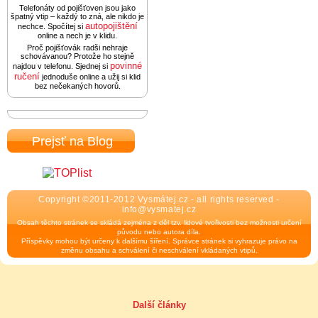
Telefonáty od pojišťoven jsou jako
špatný vtip – každý to zná, ale nikdo je
autopojištění
nechce. Spočítej si
online a nech je v klidu.
Proč pojišťovák radši nehraje
schovávanou? Protože ho stejně
povinné
najdou v telefonu. Sjednej si
ručení
jednoduše online a užij si klid
bez nečekaných hovorů.
Prejsť na Blog
Copyright ©2011-2012 Vysmátej.cz - all rights reserved -
info@vysmatej.cz
Obsah těchto stránek se skládá zejména z děl tzv. lidové tvořivosti bez možnosti určení
původu nebo autora díla.
Příspěvky mohou být určeny k dalšímu šíření. Správce stránek si vyhrazuje právo na
změnu obsahu a schválení či neschválení vkládaných vtipů.
Další články