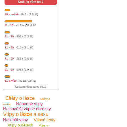
Kolik je Vám let ?
10 a méně
- 848x (9.8 %)
11 - 20
- 4443x (51.6 %)
21 - 30
- 801x (9.3 %)
31 - 40
- 616x (7.1 %)
41 - 50
- 583x (6.8 %)
51 - 60
- 508x (5.9 %)
61 a více
- 818x (9.5 %)
Celkem hlasovalo: 8617
Citáty o lásce
Citáty a
Náhodné vtipy
motta
Nejnovější vtipné obrázky
Vtipy o lásce a sexu
Nejlepší vtipy
Vtipné texty
Vtipy o dětech
Vtipy o