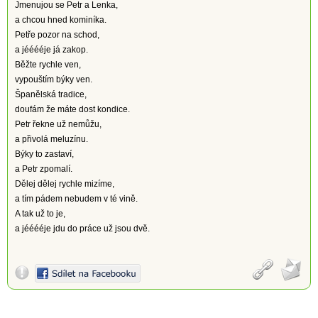
Jmenujou se Petr a Lenka,
a chcou hned kominíka.
Petře pozor na schod,
a jééééje já zakop.
Běžte rychle ven,
vypouštím býky ven.
Španělská tradice,
doufám že máte dost kondice.
Petr řekne už nemůžu,
a přivolá meluzínu.
Býky to zastaví,
a Petr zpomalí.
Dělej dělej rychle mizíme,
a tím pádem nebudem v té vině.
A tak už to je,
a jééééje jdu do práce už jsou dvě.