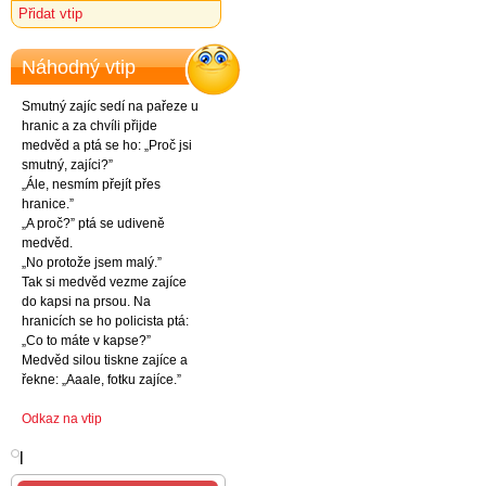
Přidat vtip
Náhodný vtip
Smutný zajíc sedí na pařeze u
hranic a za chvíli přijde
medvěd a ptá se ho: „Proč jsi
smutný, zajíci?”
„Ále, nesmím přejít přes
hranice.”
„A proč?” ptá se udiveně
medvěd.
„No protože jsem malý.”
Tak si medvěd vezme zajíce
do kapsi na prsou. Na
hranicích se ho policista ptá:
„Co to máte v kapse?”
Medvěd silou tiskne zajíce a
řekne: „Aaale, fotku zajíce.”
Odkaz na vtip
l