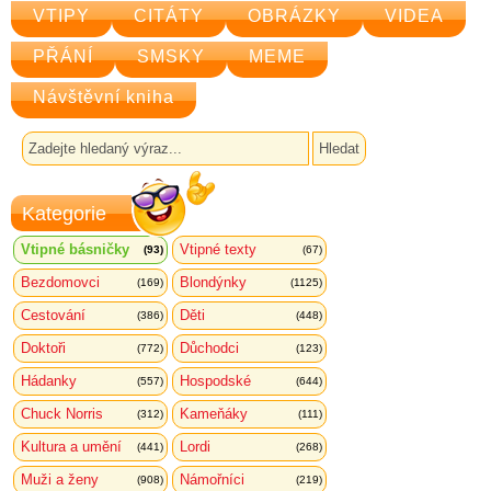
VTIPY
CITÁTY
OBRÁZKY
VIDEA
PŘÁNÍ
SMSKY
MEME
Návštěvní kniha
Kategorie
Vtipné básničky
Vtipné texty
(93)
(67)
Bezdomovci
Blondýnky
(169)
(1125)
Cestování
Děti
(386)
(448)
Doktoři
Důchodci
(772)
(123)
Hádanky
Hospodské
(557)
(644)
Chuck Norris
Kameňáky
(312)
(111)
Kultura a umění
Lordi
(441)
(268)
Muži a ženy
Námořníci
(908)
(219)