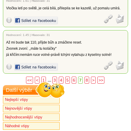
Hodnocení:
1.61
|
Hlasovalo: 31
Vločka letí po světě, je celá bílá, přilepila se ke kazetě, už pomalu umírá.
Hodnocení:
1.45
|
Hlasovalo: 31
Až mi bude tak 110, příjde bůh a zmáčkne reset.
Zvonek zvoní: ,,máte tu koláčky"
já křičím:nemám ruce volné-právě tchýni vytahuju z kyseliny solné!
...
<<
<
1
3
4
5
6
7
8
>
>>
Další výběr
Nejlepší vtipy
Nejnovější vtipy
Nejhodnocenější vtipy
Náhodné vtipy