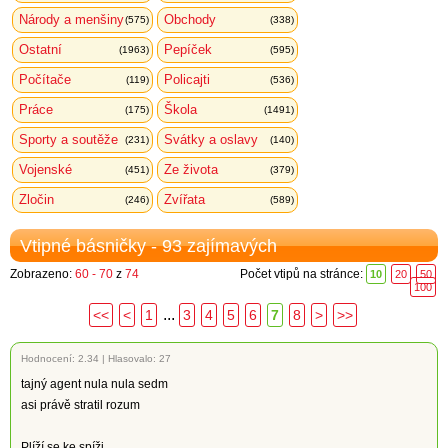
Národy a menšiny
Obchody
(575)
(338)
Ostatní
Pepíček
(1963)
(595)
Počítače
Policajti
(119)
(536)
Práce
Škola
(175)
(1491)
Sporty a soutěže
Svátky a oslavy
(231)
(140)
Vojenské
Ze života
(451)
(379)
Zločin
Zvířata
(246)
(589)
Vtipné básničky - 93 zajímavých
Zobrazeno:
60 - 70
z
74
Počet vtipů na stránce:
10
20
50
100
...
<<
<
1
3
4
5
6
7
8
>
>>
Hodnocení:
2.34
|
Hlasovalo: 27
tajný agent nula nula sedm
asi právě stratil rozum
Plíží se ke spíži