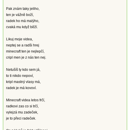
Pak znám taky jeliho,
ten je vážně boží,
radek ho má malýho,
cvaká mu když běží.
Likuj moje videa,
neptej se a radši hrej
minecraft ten je nejlepčí,
cripl men je z nás ten nej.
Netušíš ty kdo sem já,
to ti nikdo nepoví,
kripl mastný vlasy má,
radek je má kovoví.
Minecraft videa letos frčí,
radkovi zas co si trčí,
vylejzá mu zadeček,
je to přeci radeček.