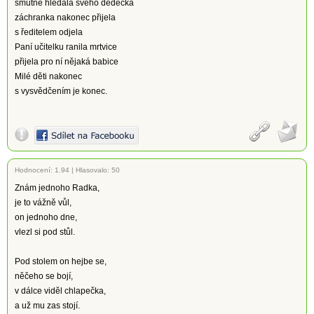
smutně hledala svého dědečka
záchranka nakonec přijela
s ředitelem odjela
Paní učitelku ranila mrtvice
přijela pro ní nějaká babice
Milé děti nakonec
s vysvědčením je konec.
Hodnocení:
1.94
|
Hlasovalo: 50
Znám jednoho Radka,
je to vážně vůl,
on jednoho dne,
vlezl si pod stůl.
Pod stolem on hejbe se,
něčeho se bojí,
v dálce viděl chlapečka,
a už mu zas stojí.