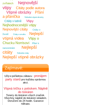
Nejnovější
zvířatech
vtipy
Citáty podle autora
Vtipné obrázky
Přání
a přáníčka
Náhodné vtipné obrázky
Vtipy
Citáty v latině
Nejhodnocenější vtipy
Nejnovější citáty
Citáty o
Nejlepší
životě
Citáty o smutku
vtipná videa
Vtipy o
Chucku Norrisovi
Přání k
Nejlepší
narozeninám
citáty
Náhodné citáty
Nejlepší vtipné obrázky
Zajímavé:
pronájem
Užij si pořádnou zábavu -
party stanů
pro každou správnou
akci.
Vtipná trička s potiskem
Náplně
.
do tiskáren
Tonery do tiskáren všech značek.
Všechny náplně do tiskáren skladem.
Doručení do 24 hodin. Garance
nákupu.