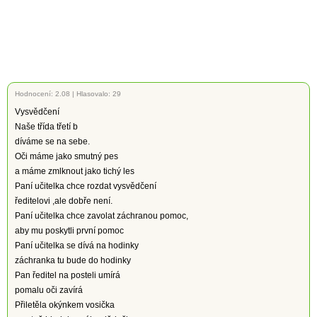
Hodnocení:
2.08
|
Hlasovalo: 29
Vysvědčení
Naše třída třetí b
díváme se na sebe.
Oči máme jako smutný pes
a máme zmlknout jako tichý les
Paní učitelka chce rozdat vysvědčení
ředitelovi ,ale dobře není.
Paní učitelka chce zavolat záchranou pomoc,
aby mu poskytli první pomoc
Paní učitelka se dívá na hodinky
záchranka tu bude do hodinky
Pan ředitel na posteli umírá
pomalu oči zavírá
Přiletěla okýnkem vosička