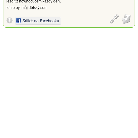
jezdit z hownocucem každý den,
tohle byl můj dětský sen.