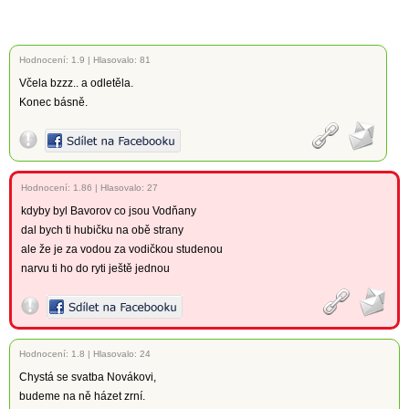
Hodnocení:
1.9
|
Hlasovalo: 81
Včela bzzz.. a odletěla.
Konec básně.
Hodnocení:
1.86
|
Hlasovalo: 27
kdyby byl Bavorov co jsou Vodňany
dal bych ti hubičku na obě strany
ale že je za vodou za vodičkou studenou
narvu ti ho do ryti ještě jednou
Hodnocení:
1.8
|
Hlasovalo: 24
Chystá se svatba Novákovi,
budeme na ně házet zrní.