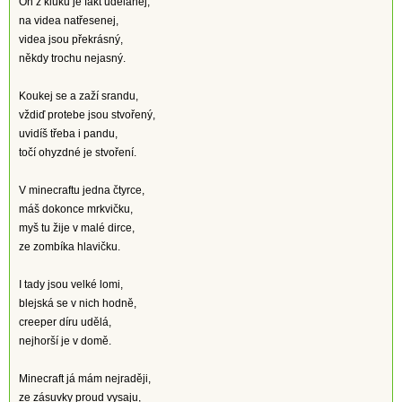
On z kluků je fakt udělanej,
na videa natřesenej,
videa jsou překrásný,
někdy trochu nejasný.
Koukej se a zaží srandu,
vždiď protebe jsou stvořený,
uvidíš třeba i pandu,
točí ohyzdné je stvoření.
V minecraftu jedna čtyrce,
máš dokonce mrkvičku,
myš tu žije v malé dirce,
ze zombíka hlavičku.
I tady jsou velké lomi,
blejská se v nich hodně,
creeper díru udělá,
nejhorší je v domě.
Minecraft já mám nejraději,
ze zásuvky proud vysaju,