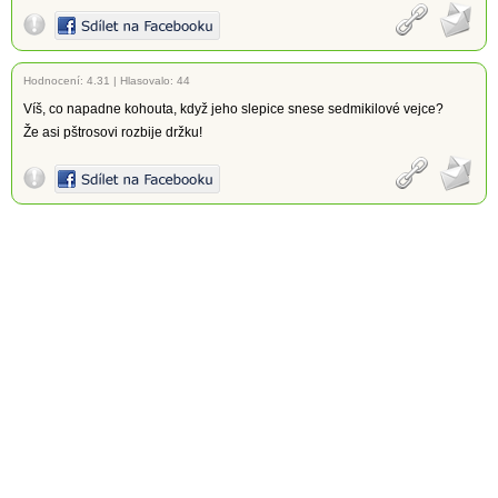
Hodnocení:
4.31
|
Hlasovalo: 44
Víš, co napadne kohouta, když jeho slepice snese sedmikilové vejce?
Že asi pštrosovi rozbije držku!