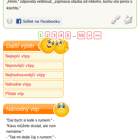
„Hmm,” odpovídá velbloud, „zajímavá otázka od někoho, komu visí penis s
ksichtu.”
...
1
2
3
4
5
59
>
>>
Další výběr
Nejlepší vtipy
Nejnovější vtipy
Nejhodnocenější vtipy
Náhodné vtipy
Přidat vtip
Náhodný vtip
"Dal bych si kafe s rumem." -
"Kávu můžete dostat, ale rum
nemáme."
- "Tak mi dejte čaj s rumem." -