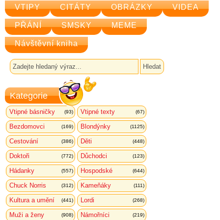
VTIPY
CITÁTY
OBRÁZKY
VIDEA
PŘÁNÍ
SMSKY
MEME
Návštěvní kniha
Kategorie
Vtipné básničky
Vtipné texty
(93)
(67)
Bezdomovci
Blondýnky
(169)
(1125)
Cestování
Děti
(386)
(448)
Doktoři
Důchodci
(772)
(123)
Hádanky
Hospodské
(557)
(644)
Chuck Norris
Kameňáky
(312)
(111)
Kultura a umění
Lordi
(441)
(268)
Muži a ženy
Námořníci
(908)
(219)