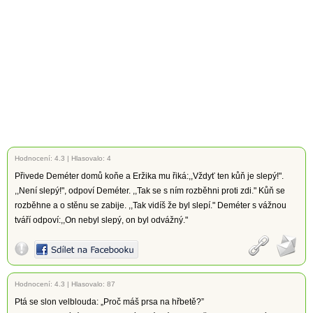
Hodnocení:
4.3
|
Hlasovalo: 4
Přivede Deméter domů koňe a Eržika mu řiká:,,Vždyť ten kůň je slepý!".
,,Není slepý!", odpoví Deméter. ,,Tak se s ním rozběhni proti zdi." Kůň se
rozběhne a o stěnu se zabije. ,,Tak vidíš že byl slepí." Deméter s vážnou
tváří odpoví:,,On nebyl slepý, on byl odvážný."
Hodnocení:
4.3
|
Hlasovalo: 87
Ptá se slon velblouda: „Proč máš prsa na hřbetě?”