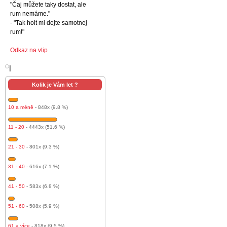
"Čaj můžete taky dostat, ale
rum nemáme."
- "Tak holt mi dejte samotnej
rum!"
Odkaz na vtip
l
Kolik je Vám let ?
10 a méně
- 848x (9.8 %)
11 - 20
- 4443x (51.6 %)
21 - 30
- 801x (9.3 %)
31 - 40
- 616x (7.1 %)
41 - 50
- 583x (6.8 %)
51 - 60
- 508x (5.9 %)
61 a více
- 818x (9.5 %)