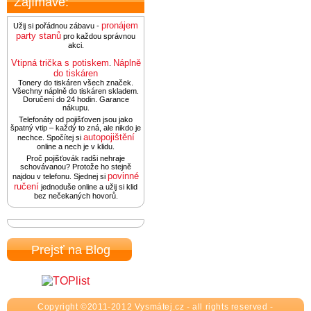
Zajímavé:
pronájem
Užij si pořádnou zábavu -
party stanů
pro každou správnou
akci.
Vtipná trička s potiskem
Náplně
.
do tiskáren
Tonery do tiskáren všech značek.
Všechny náplně do tiskáren skladem.
Doručení do 24 hodin. Garance
nákupu.
Telefonáty od pojišťoven jsou jako
špatný vtip – každý to zná, ale nikdo je
autopojištění
nechce. Spočítej si
online a nech je v klidu.
Proč pojišťovák radši nehraje
schovávanou? Protože ho stejně
povinné
najdou v telefonu. Sjednej si
ručení
jednoduše online a užij si klid
bez nečekaných hovorů.
Prejsť na Blog
Copyright ©2011-2012 Vysmátej.cz - all rights reserved -