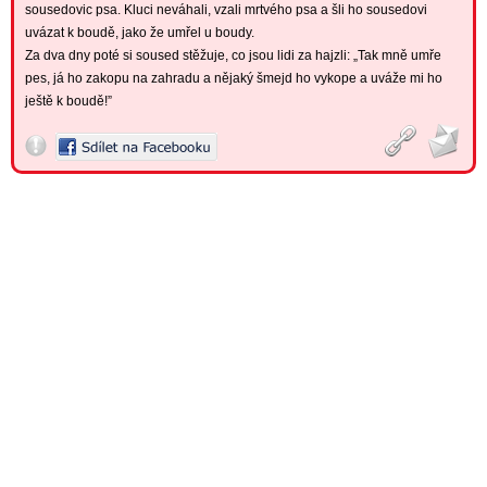
sousedovic psa. Kluci neváhali, vzali mrtvého psa a šli ho sousedovi
uvázat k boudě, jako že umřel u boudy.
Za dva dny poté si soused stěžuje, co jsou lidi za hajzli: „Tak mně umře
pes, já ho zakopu na zahradu a nějaký šmejd ho vykope a uváže mi ho
ještě k boudě!”