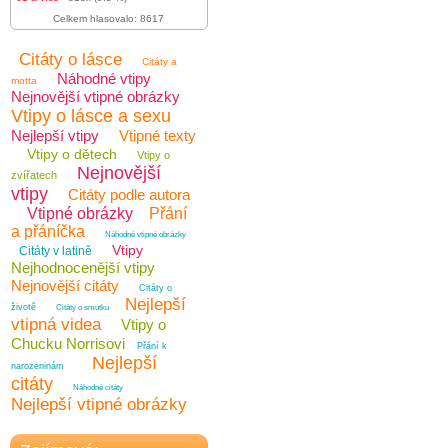
Celkem hlasovalo: 8617
Citáty o lásce
Citáty a
Náhodné vtipy
motta
Nejnovější vtipné obrázky
Vtipy o lásce a sexu
Nejlepší vtipy
Vtipné texty
Vtipy o dětech
Vtipy o
Nejnovější
zvířatech
vtipy
Citáty podle autora
Vtipné obrázky
Přání
a přáníčka
Náhodné vtipné obrázky
Vtipy
Citáty v latině
Nejhodnocenější vtipy
Nejnovější citáty
Citáty o
Nejlepší
životě
Citáty o smutku
vtipná videa
Vtipy o
Chucku Norrisovi
Přání k
Nejlepší
narozeninám
citáty
Náhodné citáty
Nejlepší vtipné obrázky