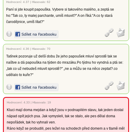
Hodnocení:
4.37
|
Hlasovalo: 62
Paní si jde koupit papouška. Vybere si takového malého, a zeptá se
ho:"Tak co, ty malej parchante, umíš mluvit?" A on říká:"A co ty stará
čarodějnice, umíš lítat?"
Hodnocení:
4.36
|
Hlasovalo: 70
Tatínek pozoruje už delší dobu že jeho papoušek mluví sprostě tak se
naštve a dá papouška na týden do mrazáku.Po týdnu ho vyndná a ptá se:
„tak co už nebudeš mluvit sprostě?" „ne a můžu se na něco zeptat?.co
udělalo to kuře?"
Hodnocení:
4.33
|
Hlasovalo: 19
Kluci mají doma mejdan a když jsou v podnapilém stavu, tak jeden dostal
nápad opít jejich psa. Jak vymysleli, tak se stalo, ale pes dělal doma
nepořádek, tak ho vyhnali ven.
Ráno když se probudili, pes ležel na schodech před domem a v tlamě měl