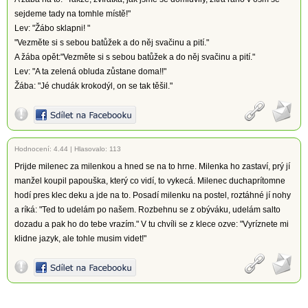
sejdeme tady na tomhle místě!"
Lev: "Žábo sklapni! "
"Vezměte si s sebou batůžek a do něj svačinu a pití."
A žába opět:"Vezměte si s sebou batůžek a do něj svačinu a pití."
Lev: "A ta zelená obluda zůstane doma!!"
Žába: "Jé chudák krokodýl, on se tak těšil."
Hodnocení:
4.44
|
Hlasovalo: 113
Prijde milenec za milenkou a hned se na to hrne. Milenka ho zastaví, prý jí
manžel koupil papouška, který co vidí, to vykecá. Milenec duchaprítomne
hodí pres klec deku a jde na to. Posadí milenku na postel, roztáhné jí nohy
a ríká: "Ted to udelám po našem. Rozbehnu se z obýváku, udelám salto
dozadu a pak ho do tebe vrazím." V tu chvíli se z klece ozve: "Vyríznete mi
klidne jazyk, ale tohle musim videt!"