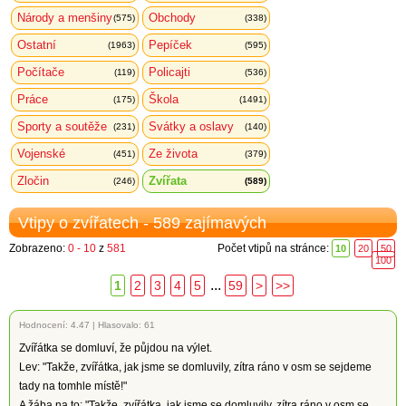
Národy a menšiny
Obchody
(575)
(338)
Ostatní
Pepíček
(1963)
(595)
Počítače
Policajti
(119)
(536)
Práce
Škola
(175)
(1491)
Sporty a soutěže
Svátky a oslavy
(231)
(140)
Vojenské
Ze života
(451)
(379)
Zločin
Zvířata
(246)
(589)
Vtipy o zvířatech - 589 zajímavých
Zobrazeno:
0 - 10
z
581
Počet vtipů na stránce:
10
20
50
100
...
1
2
3
4
5
59
>
>>
Hodnocení:
4.47
|
Hlasovalo: 61
Zvířátka se domluví, že půjdou na výlet.
Lev: "Takže, zvířátka, jak jsme se domluvily, zítra ráno v osm se sejdeme
tady na tomhle místě!"
A žába na to: "Takže, zvířátka, jak jsme se domluvily, zítra ráno v osm se