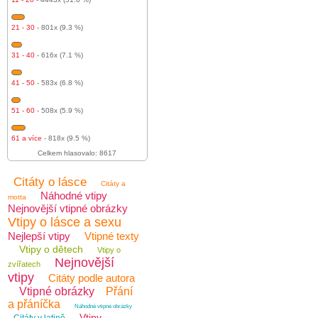
21 - 30
- 801x (9.3 %)
31 - 40
- 616x (7.1 %)
41 - 50
- 583x (6.8 %)
51 - 60
- 508x (5.9 %)
61 a více
- 818x (9.5 %)
Celkem hlasovalo: 8617
Citáty o lásce
Citáty a
Náhodné vtipy
motta
Nejnovější vtipné obrázky
Vtipy o lásce a sexu
Nejlepší vtipy
Vtipné texty
Vtipy o dětech
Vtipy o
Nejnovější
zvířatech
vtipy
Citáty podle autora
Vtipné obrázky
Přání
a přáníčka
Náhodné vtipné obrázky
Vtipy