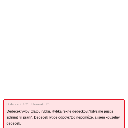
Hodnocení:
4.21
|
Hlasovalo: 76
Dědeček vyloví zlatou rybku. Rybka řekne dědečkovi:"když mě pustíš
splnímti tři přání". Dédeček rybce odpoví:"toti nepomůže,já jsem kouzelný
dědeček.