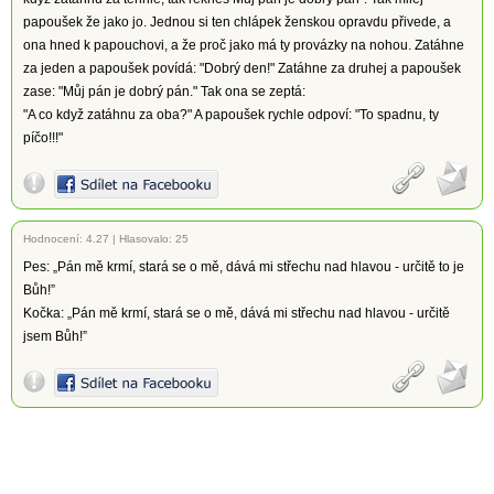
papoušek že jako jo. Jednou si ten chlápek ženskou opravdu přivede, a
ona hned k papouchovi, a že proč jako má ty provázky na nohou. Zatáhne
za jeden a papoušek povídá: "Dobrý den!" Zatáhne za druhej a papoušek
zase: "Můj pán je dobrý pán." Tak ona se zeptá:
"A co když zatáhnu za oba?" A papoušek rychle odpoví: "To spadnu, ty
píčo!!!"
Hodnocení:
4.27
|
Hlasovalo: 25
Pes: „Pán mě krmí, stará se o mě, dává mi střechu nad hlavou - určitě to je
Bůh!”
Kočka: „Pán mě krmí, stará se o mě, dává mi střechu nad hlavou - určitě
jsem Bůh!”