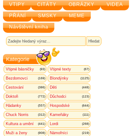
VTIPY
CITÁTY
OBRÁZKY
VIDEA
PŘÁNÍ
SMSKY
MEME
Návštěvní kniha
Kategorie
Vtipné básničky
Vtipné texty
(93)
(67)
Bezdomovci
Blondýnky
(169)
(1125)
Cestování
Děti
(386)
(448)
Doktoři
Důchodci
(772)
(123)
Hádanky
Hospodské
(557)
(644)
Chuck Norris
Kameňáky
(312)
(111)
Kultura a umění
Lordi
(441)
(268)
Muži a ženy
Námořníci
(908)
(219)