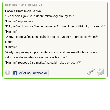
Hodnocení:
4.24
|
Hlasovalo: 22
Potkala žirafa myšku a ríká:
"Ty ani nevíš, jaké to je dobré mít takový dlouhý krk."
"Hmmm", myška na to.
"Díky svému krku dosáhnu na ty nejvyšší a nejchutnejší lístecky na stromě."
"Hmmm."
"A kdyz, je polykám, to tak krásne dlouho trvá, nez to projde celým mým
krkem."
"Hmmm."
"A kdyz se pak napiju pramenité vody, ona tak krásne dlouho a dlouho
sklouzává do zaludku a celou mne ochlazuje."
"Hmmm," rozpovídá se myška "a...uz jsi nekdy zvracela?"