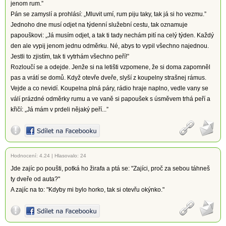
jenom rum.”
Pán se zamyslí a prohlásí: „Mluvit umí, rum piju taky, tak já si ho vezmu.”
Jednoho dne musí odjet na týdenní služební cestu, tak oznamuje
papouškovi: „Já musím odjet, a tak ti tady nechám pití na celý týden. Každý
den ale vypij jenom jednu odměrku. Né, abys to vypil všechno najednou.
Jestli to zjistím, tak ti vytrhám všechno peří!”
Rozloučí se a odejde. Jenže si na letišti vzpomene, že si doma zapomněl
pas a vrátí se domů. Když otevře dveře, slyší z koupelny strašnej rámus.
Vejde a co nevidí. Koupelna plná páry, rádio hraje naplno, vedle vany se
válí prázdné odměrky rumu a ve vaně si papoušek s úsměvem trhá peří a
křičí: „Já mám v prdeli nějaký peří...”
Hodnocení:
4.24
|
Hlasovalo: 24
Jde zajíc po poušti, potká ho žirafa a ptá se: "Zajíci, proč za sebou táhneš
ty dveře od auta?"
A zajíc na to: "Kdyby mi bylo horko, tak si otevřu okýnko."