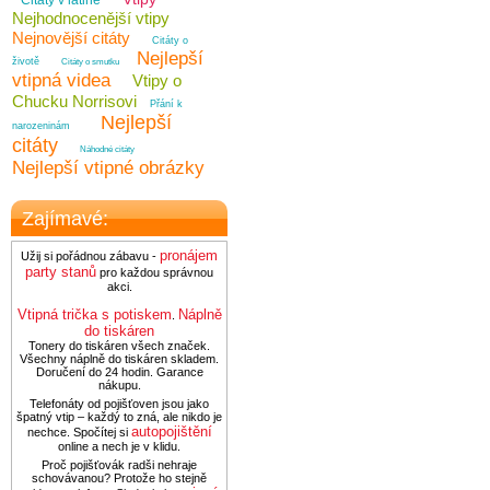
Citáty v latině
Nejhodnocenější vtipy
Nejnovější citáty
Citáty o
Nejlepší
životě
Citáty o smutku
vtipná videa
Vtipy o
Chucku Norrisovi
Přání k
Nejlepší
narozeninám
citáty
Náhodné citáty
Nejlepší vtipné obrázky
Zajímavé:
pronájem
Užij si pořádnou zábavu -
party stanů
pro každou správnou
akci.
Vtipná trička s potiskem
Náplně
.
do tiskáren
Tonery do tiskáren všech značek.
Všechny náplně do tiskáren skladem.
Doručení do 24 hodin. Garance
nákupu.
Telefonáty od pojišťoven jsou jako
špatný vtip – každý to zná, ale nikdo je
autopojištění
nechce. Spočítej si
online a nech je v klidu.
Proč pojišťovák radši nehraje
schovávanou? Protože ho stejně