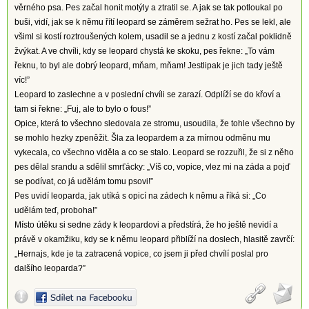
věrného psa. Pes začal honit motýly a ztratil se. A jak se tak potloukal po
buši, vidí, jak se k němu řítí leopard se záměrem sežrat ho. Pes se lekl, ale
všiml si kostí roztroušených kolem, usadil se a jednu z kostí začal poklidně
žvýkat. A ve chvíli, kdy se leopard chystá ke skoku, pes řekne: „To vám
řeknu, to byl ale dobrý leopard, mňam, mňam! Jestlipak je jich tady ještě
víc!”
Leopard to zaslechne a v poslední chvíli se zarazí. Odplíží se do křoví a
tam si řekne: „Fuj, ale to bylo o fous!”
Opice, která to všechno sledovala ze stromu, usoudila, že tohle všechno by
se mohlo hezky zpeněžit. Šla za leopardem a za mírnou odměnu mu
vykecala, co všechno viděla a co se stalo. Leopard se rozzuřil, že si z něho
pes dělal srandu a sdělil smrťácky: „Víš co, vopice, vlez mi na záda a pojď
se podívat, co já udělám tomu psovi!”
Pes uvidí leoparda, jak utíká s opicí na zádech k němu a říká si: „Co
udělám teď, proboha!”
Místo útěku si sedne zády k leopardovi a předstírá, že ho ještě nevidí a
právě v okamžiku, kdy se k němu leopard přiblíží na doslech, hlasitě zavrčí:
„Hernajs, kde je ta zatracená vopice, co jsem ji před chvílí poslal pro
dalšího leoparda?”