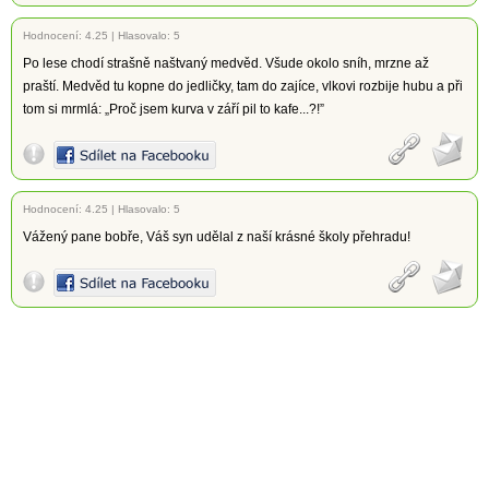
Hodnocení:
4.25
|
Hlasovalo: 5
Po lese chodí strašně naštvaný medvěd. Všude okolo sníh, mrzne až
praští. Medvěd tu kopne do jedličky, tam do zajíce, vlkovi rozbije hubu a při
tom si mrmlá: „Proč jsem kurva v září pil to kafe...?!”
Hodnocení:
4.25
|
Hlasovalo: 5
Vážený pane bobře, Váš syn udělal z naší krásné školy přehradu!