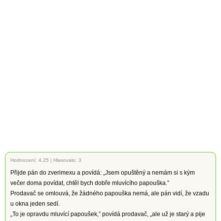
Hodnocení:
4.25
|
Hlasovalo: 3
Přijde pán do zverimexu a povídá: „Jsem opuštěný a nemám si s kým
večer doma povídat, chtěl bych dobře mluvícího papouška.”
Prodavač se omlouvá, že žádného papouška nemá, ale pán vidí, že vzadu
u okna jeden sedí.
„To je opravdu mluvící papoušek,” povídá prodavač, „ale už je starý a pije