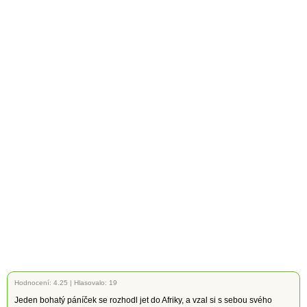
Hodnocení:
4.25
|
Hlasovalo: 19
Jeden bohatý páníček se rozhodl jet do Afriky, a vzal si s sebou svého