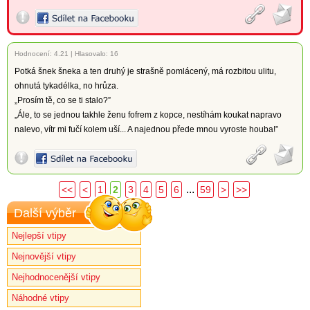
Hodnocení:
4.21
|
Hlasovalo: 16
Potká šnek šneka a ten druhý je strašně pomlácený, má rozbitou ulitu,
ohnutá tykadélka, no hrůza.
„Prosím tě, co se ti stalo?”
„Ále, to se jednou takhle ženu fofrem z kopce, nestíhám koukat napravo
nalevo, vítr mi fučí kolem uší... A najednou přede mnou vyroste houba!”
...
<<
<
1
2
3
4
5
6
59
>
>>
Další výběr
Nejlepší vtipy
Nejnovější vtipy
Nejhodnocenější vtipy
Náhodné vtipy