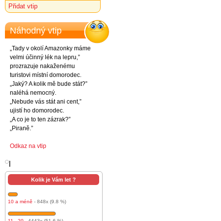
Přidat vtip
Náhodný vtip
„Tady v okolí Amazonky máme
velmi účinný lék na lepru,”
prozrazuje nakaženému
turistovi místní domorodec.
„Jaký? A kolik mě bude stát?”
naléhá nemocný.
„Nebude vás stát ani cent,”
ujistí ho domorodec.
„A co je to ten zázrak?”
„Piraně.”
Odkaz na vtip
l
Kolik je Vám let ?
10 a méně
- 848x (9.8 %)
11 - 20
- 4443x (51.6 %)