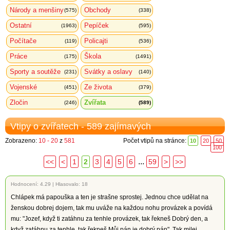
Národy a menšiny
Obchody
(575)
(338)
Ostatní
Pepíček
(1963)
(595)
Počítače
Policajti
(119)
(536)
Práce
Škola
(175)
(1491)
Sporty a soutěže
Svátky a oslavy
(231)
(140)
Vojenské
Ze života
(451)
(379)
Zločin
Zvířata
(246)
(589)
Vtipy o zvířatech - 589 zajímavých
Zobrazeno:
10 - 20
z
581
Počet vtipů na stránce:
10
20
50
100
...
<<
<
1
2
3
4
5
6
59
>
>>
Hodnocení:
4.29
|
Hlasovalo: 18
Chlápek má papouška a ten je strašne sprostej. Jednou chce udělat na
ženskou dobrej dojem, tak mu uváže na každou nohu provázek a povídá
mu: "Jozef, když ti zatáhnu za tenhle provázek, tak řekneš Dobrý den, a
když zatáhnu za tenhle, tak řekneš Můj pán je dobrý pán". Tak milej