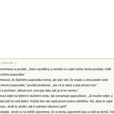
|
Hlasovalo: 3
 zverimexu a povídá: „Jsem opuštěný a nemám si s kým večer doma povídat, chtěl
uvícího papouška.”
mlouvá, že žádného papouška nemá, ale pán vidí, že vzadu u okna jeden sedí.
 mluvící papoušek,” povídá prodavač, „ale už je starý a pije jenom rum.”
a prohlásí: „Mluvit umí, rum piju taky, tak já si ho vezmu.”
sí odjet na týdenní služební cestu, tak oznamuje papouškovi: „Já musím odjet, a
chám pití na celý týden. Každý den ale vypij jenom jednu odměrku. Né, abys to vypil
u. Jestli to zjistím, tak ti vytrhám všechno peří!”
odejde. Jenže si na letišti vzpomene, že si doma zapomněl pas a vrátí se domů. Kd