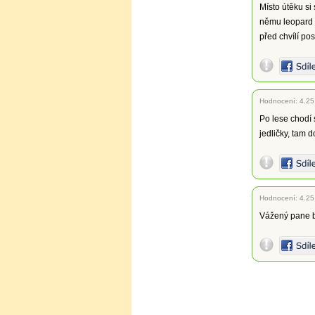
Místo útěku si
němu leopard př
před chvílí po
Hodnocení:
4.25
Po lese chodí
jedličky, tam d
Hodnocení:
4.25
Vážený pane bo