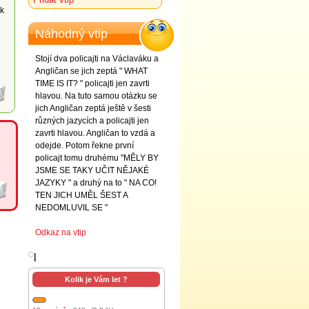
ek
Náhodný vtip
Stojí dva policajti na Václaváku a
Angličan se jich zeptá " WHAT
TIME IS IT? " policajti jen zavrti
hlavou. Na tuto samou otázku se
jich Angličan zeptá ještě v šesti
různých jazycích a policajti jen
zavrti hlavou. Angličan to vzdá a
odejde. Potom řekne první
policajt tomu druhému "MĚLY BY
JSME SE TAKY UČIT NĚJAKÉ
JAZYKY " a druhý na to " NA CO!
TEN JICH UMĚL ŠEST A
NEDOMLUVIL SE "
Odkaz na vtip
l
Kolik je Vám let ?