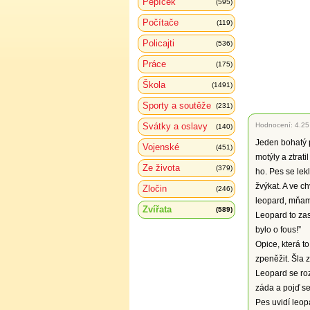
Pepíček
(595)
Počítače
(119)
Policajti
(536)
Práce
(175)
Škola
(1491)
Sporty a soutěže
(231)
Svátky a oslavy
Hodnocení:
4.25
(140)
Jeden bohatý p
Vojenské
(451)
motýly a ztrati
Ze života
(379)
ho. Pes se lekl
žvýkat. A ve ch
Zločin
(246)
leopard, mňam,
Zvířata
(589)
Leopard to zasl
bylo o fous!”
Opice, která t
zpeněžit. Šla 
Leopard se roz
záda a pojď se
Pes uvidí leop