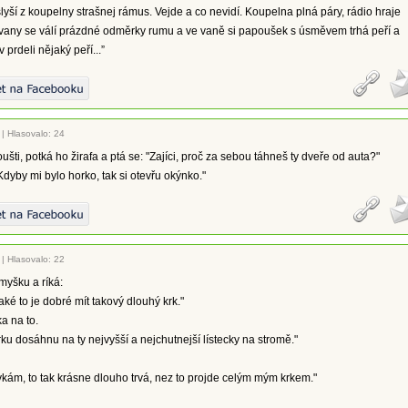
slyší z koupelny strašnej rámus. Vejde a co nevidí. Koupelna plná páry, rádio hraje
 vany se válí prázdné odměrky rumu a ve vaně si papoušek s úsměvem trhá peří a
v prdeli nějaký peří...”
|
Hlasovalo: 24
ušti, potká ho žirafa a ptá se: "Zajíci, proč za sebou táhneš ty dveře od auta?"
"Kdyby mi bylo horko, tak si otevřu okýnko."
|
Hlasovalo: 22
 myšku a ríká:
jaké to je dobré mít takový dlouhý krk."
 na to.
ku dosáhnu na ty nejvyšší a nejchutnejší lístecky na stromě."
lykám, to tak krásne dlouho trvá, nez to projde celým mým krkem."