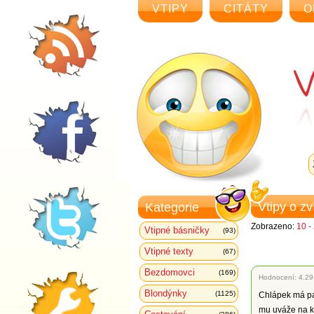
VTIPY
CITÁTY
O
Vtipy o z
Kategorie
Zobrazeno:
10 -
Vtipné básničky
(93)
Vtipné texty
(67)
Bezdomovci
(169)
Hodnocení:
4.29
Blondýnky
(1125)
Chlápek má pa
mu uváže na ka