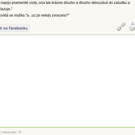
 napiju pramenité vody, ona tak krásne dlouho a dlouho sklouzává do zaludku a
lazuje."
ídá se myška "a...uz jsi nekdy zvracela?"
|
Hlasovalo: 76