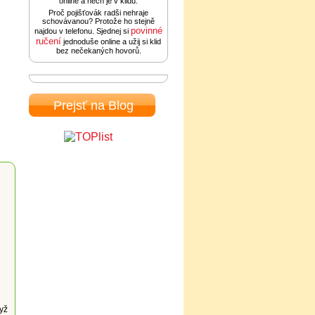
online a nech je v klidu.
Proč pojišťovák radši nehraje
schovávanou? Protože ho stejně
povinné
najdou v telefonu. Sjednej si
ručení
jednoduše online a užij si klid
bez nečekaných hovorů.
Prejsť na Blog
yž