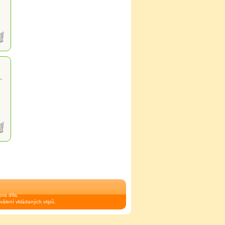
.
ra díla.
válení vkládaných vtipů.