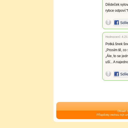
Dědeček vyloví
rybce odpoví:
Hodnocení:
4.21
Potká šnek šne
„Prosím tě, co 
„Ále, to se je
uší... A najed
Obsah t
Příspěvky mohou být urč