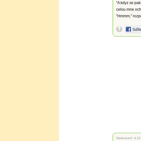
"A kdyz se pak
celou mne och
"Hmmm," rozpov
Hodnocení:
4.21