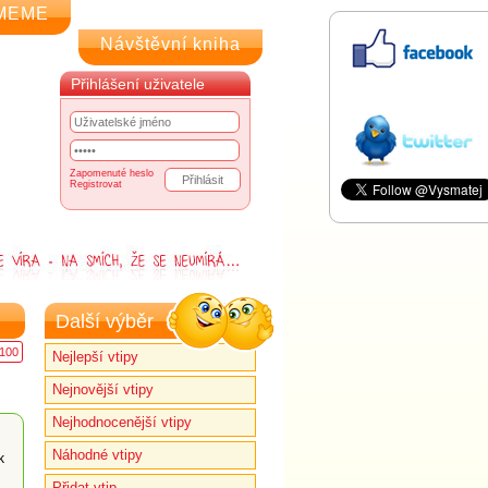
MEME
Návštěvní kniha
Přihlášení uživatele
Zapomenuté heslo
Registrovat
Další výběr
100
Nejlepší vtipy
Nejnovější vtipy
Nejhodnocenější vtipy
Náhodné vtipy
k
Přidat vtip