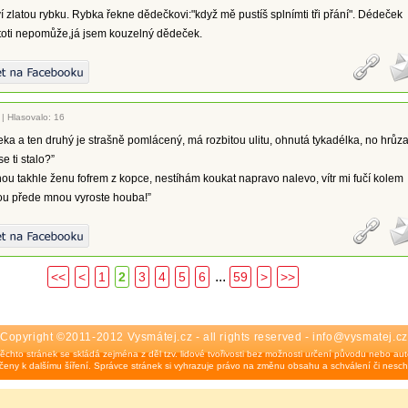
 zlatou rybku. Rybka řekne dědečkovi:"když mě pustíš splnímti tři přání". Dédeček
"toti nepomůže,já jsem kouzelný dědeček.
|
Hlasovalo: 16
ka a ten druhý je strašně pomlácený, má rozbitou ulitu, ohnutá tykadélka, no hrůza
se ti stalo?”
dnou takhle ženu fofrem z kopce, nestíhám koukat napravo nalevo, vítr mi fučí kolem
nou přede mnou vyroste houba!”
...
<<
<
1
2
3
4
5
6
59
>
>>
Copyright ©2011-2012 Vysmátej.cz - all rights reserved - info@vysmatej.cz
ěchto stránek se skládá zejména z děl tzv. lidové tvořivosti bez možnosti určení původu nebo auto
eny k dalšímu šíření. Správce stránek si vyhrazuje právo na změnu obsahu a schválení či nesch