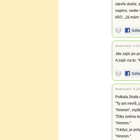
otevře dveře, 
naplno, vedle
křičí: „Já mám 
Hodnocení:
4.24
Jde zajíc po po
A zajíc na to: 
Hodnocení:
4.24
Potkala žirafa
"Ty ani nevíš, 
"Hmmm", myška
"Díky svému kr
"Hmmm."
"A kdyz, je po
"Hmmm."