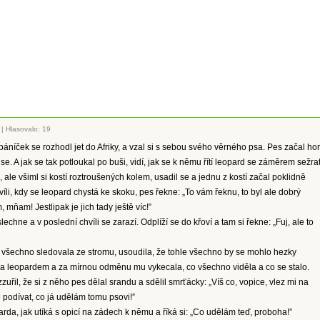
|
Hlasovalo: 19
áníček se rozhodl jet do Afriky, a vzal si s sebou svého věrného psa. Pes začal hon
l se. A jak se tak potloukal po buši, vidí, jak se k němu řítí leopard se záměrem sežra
, ale všiml si kostí roztroušených kolem, usadil se a jednu z kostí začal poklidně
víli, kdy se leopard chystá ke skoku, pes řekne: „To vám řeknu, to byl ale dobrý
 mňam! Jestlipak je jich tady ještě víc!”
echne a v poslední chvíli se zarazí. Odplíží se do křoví a tam si řekne: „Fuj, ale to
o všechno sledovala ze stromu, usoudila, že tohle všechno by se mohlo hezky
za leopardem a za mírnou odměnu mu vykecala, co všechno viděla a co se stalo.
zuřil, že si z něho pes dělal srandu a sdělil smrťácky: „Víš co, vopice, vlez mi na
 podívat, co já udělám tomu psovi!”
arda, jak utíká s opicí na zádech k němu a říká si: „Co udělám teď, proboha!”