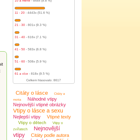
10 a méně
- 848x (9.8 %)
11 - 20
- 4443x (51.6 %)
21 - 30
- 801x (9.3 %)
31 - 40
- 616x (7.1 %)
41 - 50
- 583x (6.8 %)
51 - 60
- 508x (5.9 %)
it
t
61 a více
- 818x (9.5 %)
Celkem hlasovalo: 8617
Citáty o lásce
Citáty a
Náhodné vtipy
motta
Nejnovější vtipné obrázky
Vtipy o lásce a sexu
Nejlepší vtipy
Vtipné texty
Vtipy o dětech
Vtipy o
Nejnovější
zvířatech
vtipy
Citáty podle autora