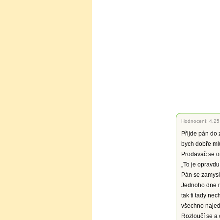
Hodnocení:
4.25
Přijde pán do
bych dobře ml
Prodavač se o
„To je opravdu
Pán se zamyslí 
Jednoho dne mu
tak ti tady ne
všechno najedno
Rozloučí se a 