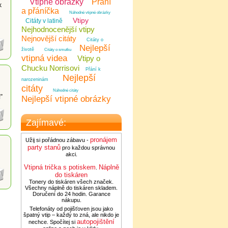
Vtipné obrázky
Přání
k
a přáníčka
Náhodné vtipné obrázky
Vtipy
Citáty v latině
Nejhodnocenější vtipy
Nejnovější citáty
Citáty o
Nejlepší
životě
Citáty o smutku
vtipná videa
Vtipy o
Chucku Norrisovi
Přání k
Nejlepší
narozeninám
citáty
Náhodné citáty
”
Nejlepší vtipné obrázky
Zajímavé:
pronájem
Užij si pořádnou zábavu -
party stanů
pro každou správnou
akci.
Vtipná trička s potiskem
Náplně
.
do tiskáren
Tonery do tiskáren všech značek.
Všechny náplně do tiskáren skladem.
Doručení do 24 hodin. Garance
nákupu.
Telefonáty od pojišťoven jsou jako
špatný vtip – každý to zná, ale nikdo je
autopojištění
nechce. Spočítej si