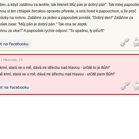
en, a když zatáhnu za tenhle, tak řekneš Můj pán je dobrý pán". Tak milej papouš
dnou si ten chlápek ženskou opravdu přivede, a ona hned k papouchovi, a že proč
ovázky na nohou. Zatáhne za jeden a papoušek povídá: "Dobrý den!" Zatáhne za
šek zase: "Můj pán je dobrý pán." Tak ona se zeptá:
áhnu za oba?" A papoušek rychle odpoví: "To spadnu, ty píčo!!!"
7
|
Hlasovalo: 25
rmí, stará se o mě, dává mi střechu nad hlavou - určitě to je Bůh!”
 krmí, stará se o mě, dává mi střechu nad hlavou - určitě jsem Bůh!”