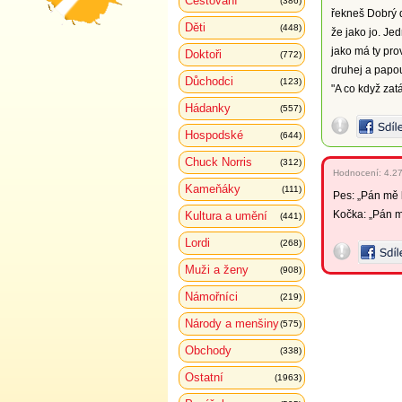
Cestování
(386)
řekneš Dobrý d
Děti
(448)
že jako jo. Je
jako má ty pr
Doktoři
(772)
druhej a papou
Důchodci
(123)
"A co když zat
Hádanky
(557)
Hospodské
(644)
Chuck Norris
(312)
Hodnocení:
4.2
Kameňáky
(111)
Pes: „Pán mě k
Kočka: „Pán mě
Kultura a umění
(441)
Lordi
(268)
Muži a ženy
(908)
Námořníci
(219)
Národy a menšiny
(575)
Obchody
(338)
Ostatní
(1963)