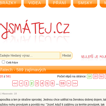
BRÁZKY
VIDEA
PŘÁNÍ
SMSKY
Celá fráze
vířatech - 589 zajímavých
 20
z
581
Počet vtipů na stránce:
10
20
50
...
<<
<
1
2
3
4
5
6
59
>
>>
|
Hlasovalo: 18
pouška a ten je strašne sprostej. Jednou chce udělat na ženskou dobrej dojem, ta
ždou nohu provázek a povídá mu: "Jozef, když ti zatáhnu za tenhle provázek, tak