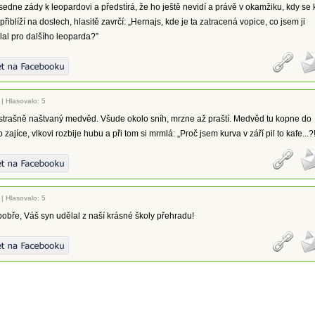
 sedne zády k leopardovi a předstírá, že ho ještě nevidí a právě v okamžiku, kdy se 
iblíží na doslech, hlasitě zavrčí: „Hernajs, kde je ta zatracená vopice, co jsem ji
slal pro dalšího leoparda?”
|
Hlasovalo: 5
 strašně naštvaný medvěd. Všude okolo sníh, mrzne až praští. Medvěd tu kopne do
o zajíce, vlkovi rozbije hubu a při tom si mrmlá: „Proč jsem kurva v září pil to kafe...?!
|
Hlasovalo: 5
bře, Váš syn udělal z naší krásné školy přehradu!