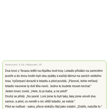
Hodnocení:
4.18
|
Hlasovalo: 19
Dva lovci z Texasu letěli na Aljašku lovit losy. Letadlo přistálo na zamrzlém
jezeře a do dvou hodin byli oba zpátky a každý táhnul na saních velikého
losa. Vyčerpaní dorazili k letadlu a pilot povídá: „Pánové, tohle mrňavý
letadlo neunese ty dvě těla navíc. Jedno tu budete muset nechat.”
Jeden lovec zvolá: „Hele, to je baba, a ne pilot!”
Druhý se přidá: „No jasně. Loni jsme tu byli taky, taky jsme ulovili dva
samce, a pilot, co neměl o nic větší letadlo, se nebál.”
Pilot se naštval - sakra, přece dokážu lítat jako ostatní. „Dobře, naložte to.”