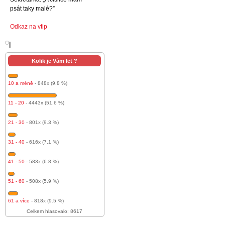
psát taky malé?”
Odkaz na vtip
l
Kolik je Vám let ?
10 a méně
- 848x (9.8 %)
11 - 20
- 4443x (51.6 %)
21 - 30
- 801x (9.3 %)
31 - 40
- 616x (7.1 %)
41 - 50
- 583x (6.8 %)
51 - 60
- 508x (5.9 %)
61 a více
- 818x (9.5 %)
Celkem hlasovalo: 8617