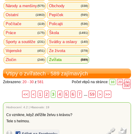
Národy a menšiny
Obchody
(575)
(338)
Ostatní
Pepíček
(1963)
(595)
Počítače
Policajti
(119)
(536)
Práce
Škola
(175)
(1491)
Sporty a soutěže
Svátky a oslavy
(231)
(140)
Vojenské
Ze života
(451)
(379)
Zločin
Zvířata
(246)
(589)
Vtipy o zvířatech - 589 zajímavých
Zobrazeno:
20 - 30
z
581
Počet vtipů na stránce:
10
20
50
100
...
<<
<
1
2
3
4
5
6
7
59
>
>>
Hodnocení:
4.2
|
Hlasovalo: 19
Co vznikne, když zkřížíte želvu s krávou?
Tele s helmou.