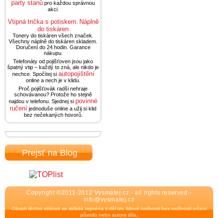
party stanů
pro každou správnou
akci.
Vtipná trička s potiskem
Náplně
.
do tiskáren
Tonery do tiskáren všech značek.
Všechny náplně do tiskáren skladem.
Doručení do 24 hodin. Garance
nákupu.
Telefonáty od pojišťoven jsou jako
špatný vtip – každý to zná, ale nikdo je
autopojištění
nechce. Spočítej si
online a nech je v klidu.
Proč pojišťovák radši nehraje
schovávanou? Protože ho stejně
povinné
najdou v telefonu. Sjednej si
ručení
jednoduše online a užij si klid
bez nečekaných hovorů.
Prejsť na Blog
Copyright ©2011-2012 Vysmátej.cz - all rights reserved -
info@vysmatej.cz
Obsah těchto stránek se skládá zejména z děl tzv. lidové tvořivosti bez možnosti určení
původu nebo autora díla.