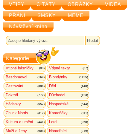
VTIPY
CITÁTY
OBRÁZKY
VIDEA
PŘÁNÍ
SMSKY
MEME
Návštěvní kniha
Kategorie
Vtipné básničky
Vtipné texty
(93)
(67)
Bezdomovci
Blondýnky
(169)
(1125)
Cestování
Děti
(386)
(448)
Doktoři
Důchodci
(772)
(123)
Hádanky
Hospodské
(557)
(644)
Chuck Norris
Kameňáky
(312)
(111)
Kultura a umění
Lordi
(441)
(268)
Muži a ženy
Námořníci
(908)
(219)