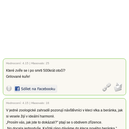
Hodnocení:
4.15
|
Hlasovalo: 25
Které zvíře se i po smrti 500krát otočí?
Grilované kuře!
Hodnocení:
4.15
|
Hlasovalo: 16
V jedné zoologické zahradě pozorují návštěvníci v kleci vlka a beránka, jak
si vesele žijí v ideální harmonii.
„Prosím vás, jak jste to dokázali?” ptají se s obdivem zřízence.
„No docela jednoduše. Každé ráno dáváme do klece nového beránka.”