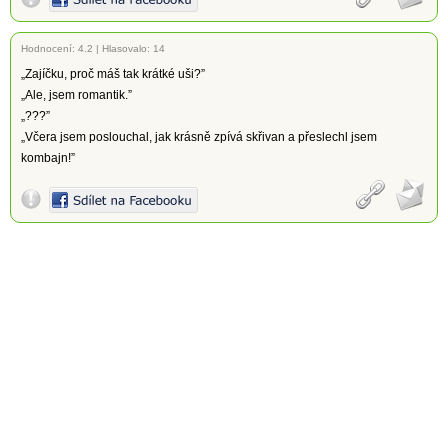
Hodnocení:
4.2
|
Hlasovalo: 14
„Zajíčku, proč máš tak krátké uši?”
„Ale, jsem romantik.”
„???”
„Včera jsem poslouchal, jak krásně zpívá skřivan a přeslechl jsem
kombajn!”