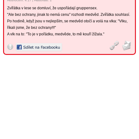
Hodnocení:
4.17
|
Hlasovalo: 2
Zvířátka v lese se domluví, že uspořádají gruppensex.
"Ale bez ochrany, jinak to nemá cenu" rozhodl medvěd. Zvířátka souhlasí.
Po hodině, když jsou v nejlepším, se medvěd otočí a volá na vlka: "Vlku,
říkali jsme, že bez ochrany!!!"
A vlk na to: "To je v pořádku, medvěde, to mě kouří žížala."