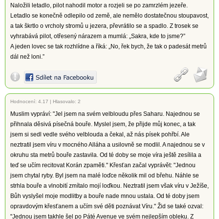
Naložili letadlo, pilot nahodil motor a rozjeli se po zamrzlém jezeře.
Letadlo se konečně odlepilo od země, ale nemělo dostatečnou stoupavost,
a tak škrtlo o vrcholy stromů u jezera, převrátilo se a spadlo. Z trosek se
vyhrabává pilot, otřesený nárazem a mumlá: „Sakra, kde to jsme?”
A jeden lovec se tak rozhlídne a říká: „No, řek bych, že tak o padesát metrů
dál než loni.”
Hodnocení:
4.17
|
Hlasovalo: 2
Muslim vypráví: "Jel jsem na svém velbloudu přes Saharu. Najednou se
přihnala děsivá písečná bouře. Myslel jsem, že přijde můj konec, a tak
jsem si sedl vedle svého velblouda a čekal, až nás písek pohřbí. Ale
neztratil jsem víru v mocného Alláha a usilovně se modlil. A najednou se v
okruhu sta metrů bouře zastavila. Od té doby se moje víra ještě zesílila a
teď se učím recitovat Korán zpaměti." Křesťan začal vyprávět: "Jednou
jsem chytal ryby. Byl jsem na malé loďce několik mil od břehu. Náhle se
strhla bouře a vlnobití zmítalo mojí loďkou. Neztratil jsem však víru v Ježíše,
Bůh vyslyšel moje modlitby a bouře nade mnou ustala. Od té doby jsem
opravdovým křesťanem a učím své děti poznávat Víru." Žid se také ozval:
"Jednou jsem takhle šel po Páté Avenue ve svém nejlepším obleku. Z