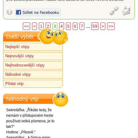
...
<<
<
1
2
3
4
5
6
7
59
>
>>
Další výběr
Nejlepší vtipy
Nejnovější vtipy
Nejhodnocenější vtipy
Náhodné vtipy
Přidat vtip
Náhodný vtip
Sekretářka: „Říkáte tedy, že
nemám v přístupovém hesle
používat velká písmena, je to
tak?”
Hotline: „Přesně.”
Sekretářka: „A číslice mám