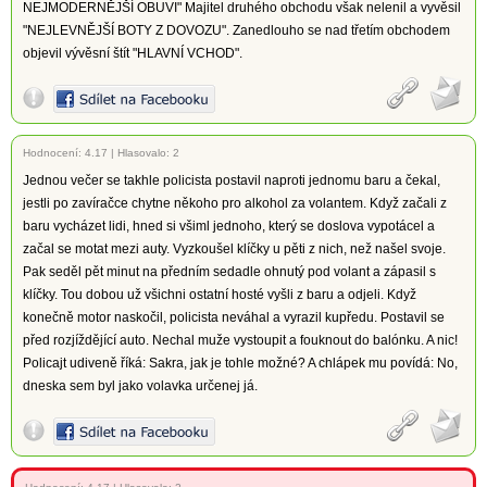
NEJMODERNĚJŠÍ OBUVI" Majitel druhého obchodu však nelenil a vyvěsil
"NEJLEVNĚJŠÍ BOTY Z DOVOZU". Zanedlouho se nad třetím obchodem
objevil vývěsní štít "HLAVNÍ VCHOD".
Hodnocení:
4.17
|
Hlasovalo: 2
Jednou večer se takhle policista postavil naproti jednomu baru a čekal,
jestli po zavíračce chytne někoho pro alkohol za volantem. Když začali z
baru vycházet lidi, hned si všiml jednoho, který se doslova vypotácel a
začal se motat mezi auty. Vyzkoušel klíčky u pěti z nich, než našel svoje.
Pak seděl pět minut na předním sedadle ohnutý pod volant a zápasil s
klíčky. Tou dobou už všichni ostatní hosté vyšli z baru a odjeli. Když
konečně motor naskočil, policista neváhal a vyrazil kupředu. Postavil se
před rozjíždějící auto. Nechal muže vystoupit a fouknout do balónku. A nic!
Policajt udiveně říká: Sakra, jak je tohle možné? A chlápek mu povídá: No,
dneska sem byl jako volavka určenej já.