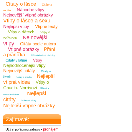
Citáty o lásce
Citáty a
Náhodné vtipy
motta
Nejnovější vtipné obrázky
Vtipy o lásce a sexu
Nejlepší vtipy
Vtipné texty
Vtipy o dětech
Vtipy o
Nejnovější
zvířatech
vtipy
Citáty podle autora
Vtipné obrázky
Přání
a přáníčka
Náhodné vtipné obrázky
Vtipy
Citáty v latině
Nejhodnocenější vtipy
Nejnovější citáty
Citáty o
Nejlepší
životě
Citáty o smutku
vtipná videa
Vtipy o
Chucku Norrisovi
Přání k
Nejlepší
narozeninám
citáty
Náhodné citáty
Nejlepší vtipné obrázky
Zajímavé:
pronájem
Užij si pořádnou zábavu -