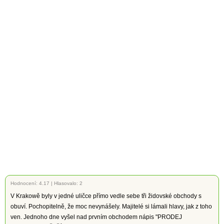
Hodnocení:
4.17
|
Hlasovalo: 2
V Krakowě byly v jedné uličce přímo vedle sebe tři židovské obchody s
obuví. Pochopitelně, že moc nevynášely. Majitelé si lámali hlavy, jak z toho
ven. Jednoho dne vyšel nad prvním obchodem nápis "PRODEJ