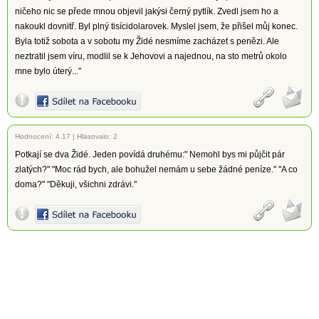
ničeho nic se přede mnou objevil jakýsi černý pytlík. Zvedl jsem ho a
nakoukl dovnitř. Byl plný tisícidolarovek. Myslel jsem, že přišel můj konec.
Byla totiž sobota a v sobotu my Židé nesmíme zacházet s penězi. Ale
neztratil jsem víru, modlil se k Jehovovi a najednou, na sto metrů okolo
mne bylo úterý..."
Hodnocení:
4.17
|
Hlasovalo: 2
Potkají se dva Židé. Jeden povídá druhému:" Nemohl bys mi půjčit pár
zlatých?" "Moc rád bych, ale bohužel nemám u sebe žádné peníze." "A co
doma?" "Děkuji, všichni zdrávi."