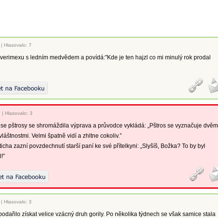
|
Hlasovalo: 7
verimexu s ledním medvědem a povídá:"Kde je ten hajzl co mi minulý rok prodal
3
|
Hlasovalo: 3
se pštrosy se shromáždila výprava a průvodce vykládá: „Pštros se vyznačuje dvě
vláštnostmi. Velmi špatně vidí a zhltne cokoliv.”
icha zazní povzdechnutí starší paní ke své přítelkyni: „Slyšíš, Božka? To by byl
!”
|
Hlasovalo: 3
odařilo získat velice vzácný druh gorily. Po několika týdnech se však samice stala