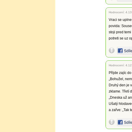
Hodnocení:
4.13
Vraci se uplne
povida: Souse
stoji pred tem
potreti se uz o
Hodnocení:
4.12
Přijde zajíc d
„Bohužel, ne
Druhý den je v
zklame. Třetí 
„Dneska už an
Ušatý hlodave
a zařve: „Tak 