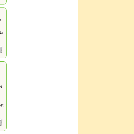
a
 Na
hé
et