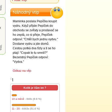
Náhodný vtip
Maminka poslala Pepíčka koupit
vydru. Když přijde Pepíček do
m
obchodu se zvířaty a prodavač se
ho zeptá, co si přeje, Pepíček
odpoví: "Chtěl bych jednu vydvu."
Dostane vydru a jde domů.
Cestou potká dva fízly a ti se ho
ptají: "Copak to tu smrdí?"
Bezelstný Pepíček odpoví:
"Vydva."
Odkaz na vtip
l
Kolik je Vám let ?
10 a méně
- 848x (9.8 %)
11 - 20
- 4443x (51.6 %)