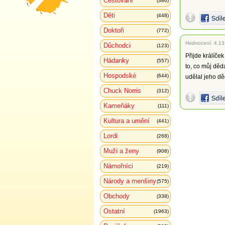
Cestování
(386)
Děti
(448)
Doktoři
(772)
Hodnocení:
4.13
Důchodci
(123)
Přijde králíče
Hádanky
(557)
to, co můj děda
Hospodské
(644)
udělal jeho děd
Chuck Norris
(312)
Kameňáky
(111)
Kultura a umění
(441)
Lordi
(268)
Muži a ženy
(908)
Námořníci
(219)
Národy a menšiny
(575)
Obchody
(338)
Ostatní
(1963)