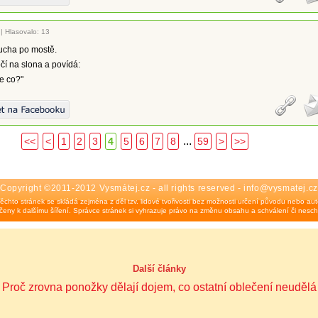
|
Hlasovalo: 13
ucha po mostě.
čí na slona a povídá:
e co?"
...
<<
<
1
2
3
4
5
6
7
8
59
>
>>
Copyright ©2011-2012 Vysmátej.cz - all rights reserved - info@vysmatej.cz
ěchto stránek se skládá zejména z děl tzv. lidové tvořivosti bez možnosti určení původu nebo auto
eny k dalšímu šíření. Správce stránek si vyhrazuje právo na změnu obsahu a schválení či nesch
Další články
Proč zrovna ponožky dělají dojem, co ostatní oblečení neudělá