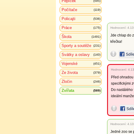
Pepíček
(595)
Počítače
(119)
Policajti
(536)
Práce
(175)
Hodnocení:
4.13
Jde chlap do z
Škola
(1491)
křečka!
Sporty a soutěže
(231)
Svátky a oslavy
(140)
Vojenské
(451)
Hodnocení:
4.1
Ze života
(379)
Před ohradou 
Zločin
(246)
specifickými z
Do nastálého t
Zvířata
(589)
ideální manžel
Hodnocení:
4.13
Jedné zoo se p