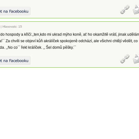
|
Hlasovalo: 15
k do hospody a křičí:,,ten,kdo mi ukrad mýho koně, ať ho okamžitě vrátí, jinak udělá
!´´ Za chvíli se objeví kůň akrálíček spokojeně odchází, ale všichni chtějí vědět, co
a. ,,No co´´ řekl králíček. ,, Šel domů pěšky.´´