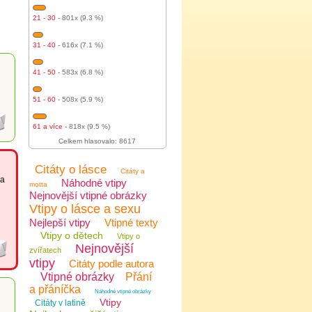
21 - 30
- 801x (9.3 %)
31 - 40
- 616x (7.1 %)
41 - 50
- 583x (6.8 %)
51 - 60
- 508x (5.9 %)
61 a více
- 818x (9.5 %)
Celkem hlasovalo: 8617
Citáty o lásce
Citáty a
ma
Náhodné vtipy
motta
Nejnovější vtipné obrázky
Vtipy o lásce a sexu
Nejlepší vtipy
Vtipné texty
Vtipy o dětech
Vtipy o
Nejnovější
zvířatech
vtipy
Citáty podle autora
Vtipné obrázky
Přání
a přáníčka
Náhodné vtipné obrázky
Vtipy
Citáty v latině