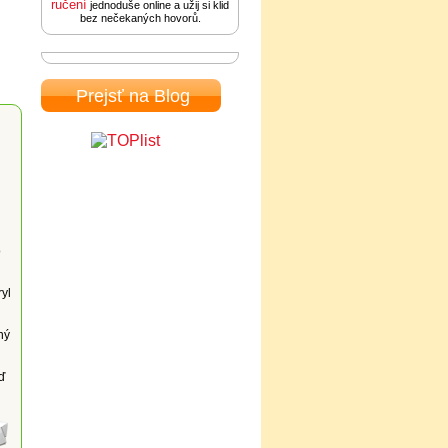
ručení
jednoduše online a užij si klid
bez nečekaných hovorů.
Prejsť na Blog
o
ryl
ný
ď