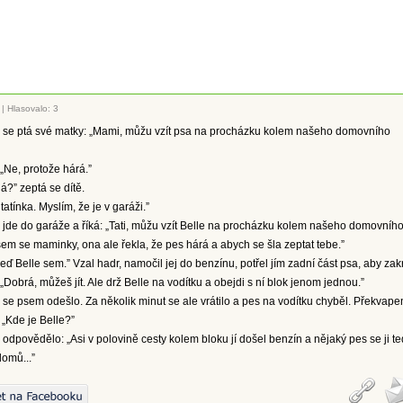
|
Hlasovalo: 3
 se ptá své matky: „Mami, můžu vzít psa na procházku kolem našeho domovního
„Ne, protože hárá.”
?” zeptá se dítě.
tatínka. Myslím, že je v garáži.”
jde do garáže a říká: „Tati, můžu vzít Belle na procházku kolem našeho domovníh
sem se maminky, ona ale řekla, že pes hárá a abych se šla zeptat tebe.”
veď Belle sem.” Vzal hadr, namočil jej do benzínu, potřel jím zadní část psa, aby zak
„Dobrá, můžeš jít. Ale drž Belle na vodítku a obejdi s ní blok jenom jednou.”
se psem odešlo. Za několik minut se ale vrátilo a pes na vodítku chyběl. Překvape
 „Kde je Belle?”
odpovědělo: „Asi v polovině cesty kolem bloku jí došel benzín a nějaký pes se ji te
domů...”