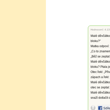
Hodnocení:
4.13
Malé děvčátko
bloku?”
Matka odpoví: 
„Co to znamená
„Běž se zeptat 
Malé děvčátko 
bloku? Ptala j
Otec řekl: „Při
zápach a řekl: 
Malé děvčátko 
otec se zeptal:
Malé děvčátko 
snaží dotlačit 