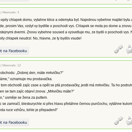
|
Hlasovalo: 3
 opily chlapek domu, vytahne klice a odemyka byt. Najednou vybehne majitel bytu 
de, prosim Vas, vzdyt vy bydlite o poschodi vys. Chlapek se mota po dome a znovu
i stejnymi dvermi. Znovu vybehne soused a vysvetluje mu, ze bydli o poschodi vys.
pily chlapek neudrzi: No, hlavne, ze ty bydlis vsude!
|
Hlasovalo: 12
o obchodu: „Dobrej den, máte mrkvičku?”
máme,” oznamuje mu prodavačka.
 tom obchodě zajíc zase a opět se ptá prodavačky, jestli má mrkvičku. Ta ho podru
den se tam zajíc objeví znova: „Mrkvičku máte?”
o,” usměje se žena za pultem.
c se zamračí, bleskurychle si přes hlavu přetáhne černou punčochu, vytáhne kulom
teda ruce vzhůru, tohle je přepadení!”