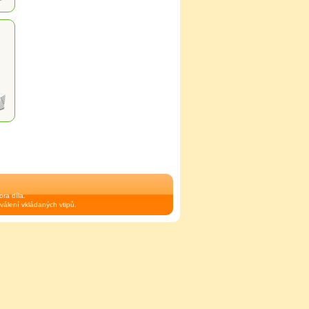
ra díla.
válení vkládaných vtipů.