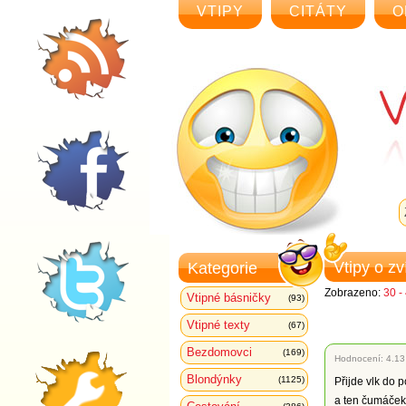
VTIPY
CITÁTY
O
Vtipy o z
Kategorie
Zobrazeno:
30 -
Vtipné básničky
(93)
Vtipné texty
(67)
Bezdomovci
(169)
Hodnocení:
4.13
Blondýnky
(1125)
Přijde vlk do 
a ten čumáček. 