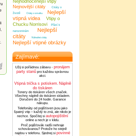
Nejhodnocenější vtipy
ru
Nejnovější citáty
Citáty o
e
Nejlepší
životě
Citáty o smutku
vtipná videa
Vtipy o
i
Chucku Norrisovi
Přání k
Nejlepší
,
narozeninám
citáty
Náhodné citáty
Nejlepší vtipné obrázky
.
Zajímavé:
pronájem
Užij si pořádnou zábavu -
party stanů
pro každou správnou
akci.
Vtipná trička s potiskem
Náplně
.
do tiskáren
Tonery do tiskáren všech značek.
Všechny náplně do tiskáren skladem.
Doručení do 24 hodin. Garance
nákupu.
Telefonáty od pojišťoven jsou jako
špatný vtip – každý to zná, ale nikdo je
autopojištění
nechce. Spočítej si
online a nech je v klidu.
Proč pojišťovák radši nehraje
schovávanou? Protože ho stejně
povinné
najdou v telefonu. Sjednej si