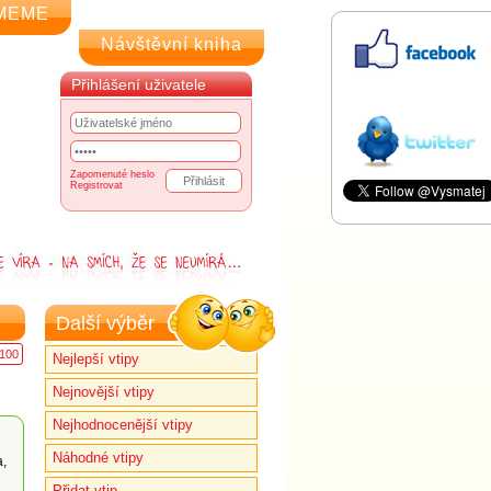
MEME
Návštěvní kniha
Přihlášení uživatele
Zapomenuté heslo
Registrovat
Další výběr
100
Nejlepší vtipy
Nejnovější vtipy
Nejhodnocenější vtipy
Náhodné vtipy
a,
Přidat vtip