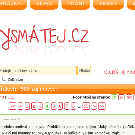
BRÁZKY
VIDEA
PŘÁNÍ
SMSKY
Celá fráze
vířatech - 589 zajímavých
 40
z
581
Počet vtipů na stránce:
10
20
50
...
<<
<
1
2
3
4
5
6
7
8
59
>
>>
|
Hlasovalo: 23
porodnice podívat se na syna. Prohlíží ho a celej se rozplývá: "Jaký má krásný očičk
A jaký má malinký zoubky, a ty ouška. Ty ouška? Ty uši!!! No počkej, zajíci!!!"