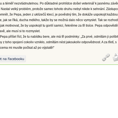
u a téměř nezvládnutelnou. Po důkladné prohlídce došel veterinář k jasnému závě
říji. Nastal velký problém, protože samec tohoto druhu nebyl nikde k sehnání. Zástupc
pomněl, že Pepa, jeden z uklízečů klecí, je pověstný tím, že dokáže uspokojit každou
je, jak se říká, ducha mdlého, takže by se možná dalo něco vymyslet. Tak se rozhodl
jak motivovat, že by uspokojil tu gorilí samici, řekněme za tři tisíce. Pepa odpověděl
avě, ale musí si to rozmyslet.
epa přišel říct, že tu nabídku bere, ale má tři podmínky: „Za prvé, odmítám ji políbit
y z toho spojení cokoliv vzniklo, odmítám nést jakoukoliv odpovědnost. A za třetí, s
ícema mi musíte počkat až po výplatě!”