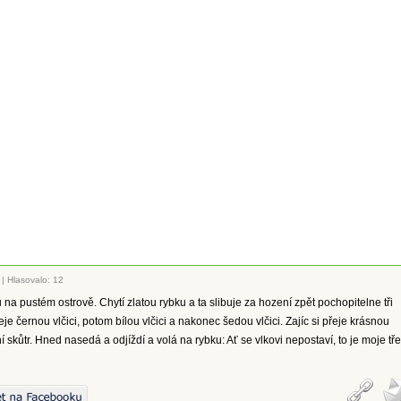
|
Hlasovalo: 12
u na pustém ostrově. Chytí zlatou rybku a ta slibuje za hození zpět pochopitelne tři
řeje černou vlčici, potom bílou vlčici a nakonec šedou vlčici. Zajíc si přeje krásnou
í skůtr. Hned nasedá a odjíždí a volá na rybku: Ať se vlkovi nepostaví, to je moje tře