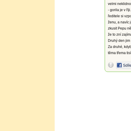
velmi neklidno
- gorila je v 
ředitele si vz
ženu, a navíc 
zkusit Pepu ně
že to zní zajím
Druhý den jim P
Za druhé, kdyb
těma třema tis