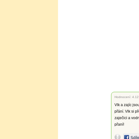
Hodnocení:
4.12
Vlk a zajíc jso
přání. Vlk si p
zaječici a vodn
přaní!