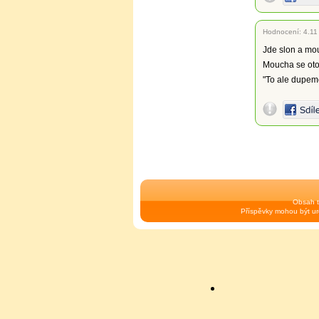
Hodnocení:
4.11
Jde slon a mo
Moucha se oto
"To ale dupem
Obsah t
Příspěvky mohou být urč