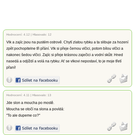
Hodnocení:
4.12
|
Hlasovalo: 12
Vlk a zajíc jsou na pustém ostrově. Chytí zlatou rybku a ta slibuje za hození
zpět pochopitelne tři přání. Vlk si přeje černou vlčici, potom bílou vlčici a
nakonec šedou vlčici. Zajíc si přeje krásnou zaječici a vodní skůtr. Hned
nasedá a odjíždí a volá na rybku: Ať se vlkovi nepostaví, to je moje třetí
přaní!
Hodnocení:
4.11
|
Hlasovalo: 13
Jde slon a moucha po mostě.
Moucha se otočí na slona a povídá:
"To ale dupeme co?"