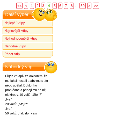
...
<<
<
1
2
3
4
5
6
7
8
59
>
>>
Další výběr
Nejlepší vtipy
Nejnovější vtipy
Nejhodnocenější vtipy
Náhodné vtipy
Přidat vtip
Náhodný vtip
Přijde chlapík za doktorem, že
mu jaksi nestojí a aby mu s tím
něco udělal. Doktor ho
prohlédne a připojí mu na něj
elektrody. 10 voltů: „Stojí?”
„Ne.”
20 voltů: „Stojí?”
„Ne.”
50 voltů: „Tak stojí vám