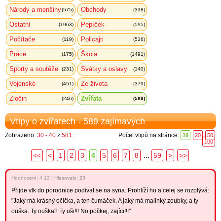
Národy a menšiny
Obchody
(575)
(338)
Ostatní
Pepíček
(1963)
(595)
Počítače
Policajti
(119)
(536)
Práce
Škola
(175)
(1491)
Sporty a soutěže
Svátky a oslavy
(231)
(140)
Vojenské
Ze života
(451)
(379)
Zločin
Zvířata
(246)
(589)
Vtipy o zvířatech - 589 zajímavých
Zobrazeno:
30 - 40
z
581
Počet vtipů na stránce:
10
20
50
100
...
<<
<
1
2
3
4
5
6
7
8
59
>
>>
Hodnocení:
4.13
|
Hlasovalo: 23
Přijde vlk do porodnice podívat se na syna. Prohlíží ho a celej se rozplývá:
"Jaký má krásný očička, a ten čumáček. A jaký má malinký zoubky, a ty
ouška. Ty ouška? Ty uši!!! No počkej, zajíci!!!"