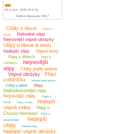
61 a více
- 818x (9.5 %)
Celkem hlasovalo: 8617
Citáty o lásce
Citáty a
Náhodné vtipy
motta
Nejnovější vtipné obrázky
Vtipy o lásce a sexu
Nejlepší vtipy
Vtipné texty
Vtipy o dětech
Vtipy o
Nejnovější
zvířatech
vtipy
Citáty podle autora
Vtipné obrázky
Přání
a přáníčka
Náhodné vtipné obrázky
Vtipy
Citáty v latině
Nejhodnocenější vtipy
Nejnovější citáty
Citáty o
Nejlepší
životě
Citáty o smutku
vtipná videa
Vtipy o
Chucku Norrisovi
Přání k
Nejlepší
narozeninám
citáty
Náhodné citáty
Nejlepší vtipné obrázky