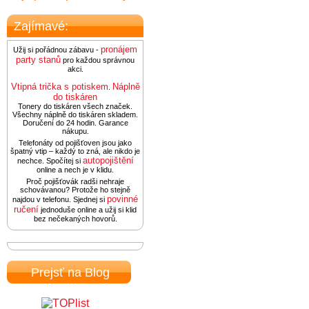
Zajímavé:
pronájem
Užij si pořádnou zábavu -
party stanů
pro každou správnou
akci.
Vtipná trička s potiskem
Náplně
.
do tiskáren
Tonery do tiskáren všech značek.
Všechny náplně do tiskáren skladem.
Doručení do 24 hodin. Garance
nákupu.
Telefonáty od pojišťoven jsou jako
špatný vtip – každý to zná, ale nikdo je
autopojištění
nechce. Spočítej si
online a nech je v klidu.
Proč pojišťovák radši nehraje
schovávanou? Protože ho stejně
povinné
najdou v telefonu. Sjednej si
ručení
jednoduše online a užij si klid
bez nečekaných hovorů.
Prejsť na Blog