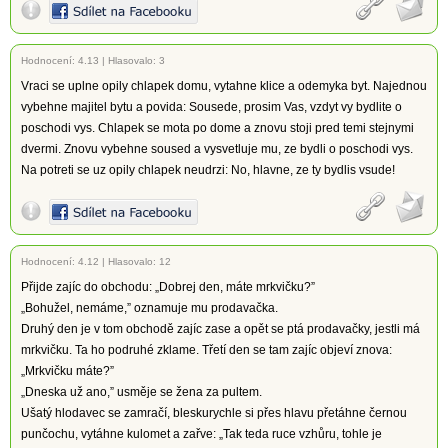
Hodnocení:
4.13
|
Hlasovalo: 3
Vraci se uplne opily chlapek domu, vytahne klice a odemyka byt. Najednou
vybehne majitel bytu a povida: Sousede, prosim Vas, vzdyt vy bydlite o
poschodi vys. Chlapek se mota po dome a znovu stoji pred temi stejnymi
dvermi. Znovu vybehne soused a vysvetluje mu, ze bydli o poschodi vys.
Na potreti se uz opily chlapek neudrzi: No, hlavne, ze ty bydlis vsude!
Hodnocení:
4.12
|
Hlasovalo: 12
Přijde zajíc do obchodu: „Dobrej den, máte mrkvičku?”
„Bohužel, nemáme,” oznamuje mu prodavačka.
Druhý den je v tom obchodě zajíc zase a opět se ptá prodavačky, jestli má
mrkvičku. Ta ho podruhé zklame. Třetí den se tam zajíc objeví znova:
„Mrkvičku máte?”
„Dneska už ano,” usměje se žena za pultem.
Ušatý hlodavec se zamračí, bleskurychle si přes hlavu přetáhne černou
punčochu, vytáhne kulomet a zařve: „Tak teda ruce vzhůru, tohle je