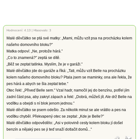
Hodnocení:
4.13
|
Hlasovalo: 3
Malé děvčátko se ptá své matky: „Mami, můžu vzít psa na procházku kolem
našeho domovního bloku?”
Matka odpoví: „Ne, protože hárá.”
„Co to znamená?” zeptá se dítě.
„Běž se zeptat tatínka. Myslím, že je v garáži.”
Malé děvčátko jde do garáže a říká: „Tati, můžu vzít Belle na procházku
kolem našeho domovního bloku? Ptala jsem se maminky, ona ale řekla, že
pes hárá a abych se šla zeptat tebe.”
Otec řekl: „Přiveď Belle sem.” Vzal hadr, namočil jej do benzínu, potřel jím
zadní část psa, aby zakryl zápach a řekl: „Dobrá, můžeš jít. Ale drž Belle na
vodítku a obejdi s ní blok jenom jednou.”
Malé děvčátko se psem odešlo. Za několik minut se ale vrátilo a pes na
vodítku chyběl. Překvapený otec se zeptal: „Kde je Belle?”
Malé děvčátko odpovědělo: „Asi v polovině cesty kolem bloku jí došel
benzín a nějaký pes se ji teď snaží dotlačit domů...”