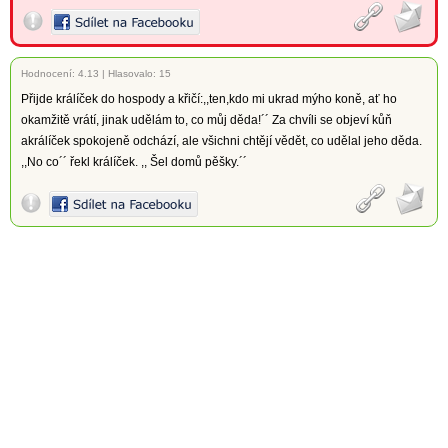
Hodnocení:
4.13
|
Hlasovalo: 15
Přijde králíček do hospody a křičí:,,ten,kdo mi ukrad mýho koně, ať ho
okamžitě vrátí, jinak udělám to, co můj děda!´´ Za chvíli se objeví kůň
akrálíček spokojeně odchází, ale všichni chtějí vědět, co udělal jeho děda.
,,No co´´ řekl králíček. ,, Šel domů pěšky.´´