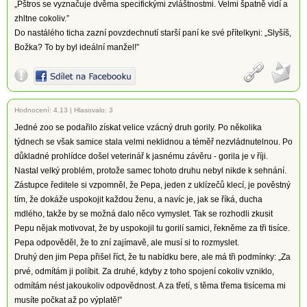
„Pštros se vyznačuje dvěma specifickými zvláštnostmi. Velmi špatně vidí a
zhltne cokoliv.”
Do nastálého ticha zazní povzdechnutí starší paní ke své přítelkyni: „Slyšíš,
Božka? To by byl ideální manžel!”
Hodnocení:
4.13
|
Hlasovalo: 3
Jedné zoo se podařilo získat velice vzácný druh gorily. Po několika
týdnech se však samice stala velmi neklidnou a téměř nezvládnutelnou. Po
důkladné prohlídce došel veterinář k jasnému závěru - gorila je v říji.
Nastal velký problém, protože samec tohoto druhu nebyl nikde k sehnání.
Zástupce ředitele si vzpomněl, že Pepa, jeden z uklízečů klecí, je pověstný
tím, že dokáže uspokojit každou ženu, a navíc je, jak se říká, ducha
mdlého, takže by se možná dalo něco vymyslet. Tak se rozhodli zkusit
Pepu nějak motivovat, že by uspokojil tu gorilí samici, řekněme za tři tisíce.
Pepa odpověděl, že to zní zajímavě, ale musí si to rozmyslet.
Druhý den jim Pepa přišel říct, že tu nabídku bere, ale má tři podmínky: „Za
prvé, odmítám ji políbit. Za druhé, kdyby z toho spojení cokoliv vzniklo,
odmítám nést jakoukoliv odpovědnost. A za třetí, s těma třema tisícema mi
musíte počkat až po výplatě!”