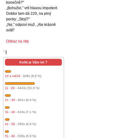
konečně?”
„Bohužel,” vrtí hlavou impotent.
Doktor tam dá 220, na plný
pecky: „Stojí?”
„Ne,” odpoví muž. „Ale krásně
svítí!”
Odkaz na vtip
l
Kolik je Vám let ?
10 a méně
- 848x (9.8 %)
11 - 20
- 4443x (51.6 %)
21 - 30
- 801x (9.3 %)
31 - 40
- 616x (7.1 %)
41 - 50
- 583x (6.8 %)
51 - 60
- 508x (5.9 %)