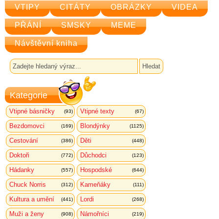
VTIPY
CITÁTY
OBRÁZKY
VIDEA
PŘÁNÍ
SMSKY
MEME
Návštěvní kniha
Kategorie
Vtipné básničky
Vtipné texty
(93)
(67)
Bezdomovci
Blondýnky
(169)
(1125)
Cestování
Děti
(386)
(448)
Doktoři
Důchodci
(772)
(123)
Hádanky
Hospodské
(557)
(644)
Chuck Norris
Kameňáky
(312)
(111)
Kultura a umění
Lordi
(441)
(268)
Muži a ženy
Námořníci
(908)
(219)