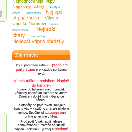
Nejhodnocenější vtipy
Nejnovější citáty
Citáty o
Nejlepší
životě
Citáty o smutku
vtipná videa
Vtipy o
Chucku Norrisovi
Přání k
Nejlepší
narozeninám
citáty
Náhodné citáty
Nejlepší vtipné obrázky
Zajímavé:
pronájem
Užij si pořádnou zábavu -
party stanů
pro každou správnou
akci.
Vtipná trička s potiskem
Náplně
.
do tiskáren
Tonery do tiskáren všech značek.
Všechny náplně do tiskáren skladem.
Doručení do 24 hodin. Garance
nákupu.
Telefonáty od pojišťoven jsou jako
špatný vtip – každý to zná, ale nikdo je
autopojištění
nechce. Spočítej si
online a nech je v klidu.
Proč pojišťovák radši nehraje
schovávanou? Protože ho stejně
povinné
najdou v telefonu. Sjednej si