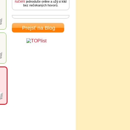
ručení
jednoduše online a užij si klid
bez nečekaných hovorů.
Prejsť na Blog