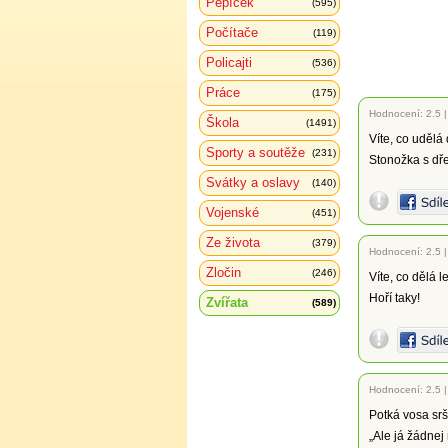
Pepíček
(595)
Počítače
(119)
Policajti
(536)
Práce
(175)
Hodnocení:
2.5
Škola
(1491)
Víte, co udělá
Sporty a soutěže
(231)
Stonožka s dř
Svátky a oslavy
(140)
Vojenské
(451)
Ze života
(379)
Hodnocení:
2.5
Zločin
(246)
Víte, co dělá 
Hoří taky!
Zvířata
(589)
Hodnocení:
2.5
Potká vosa srš
„Ale já žádnej