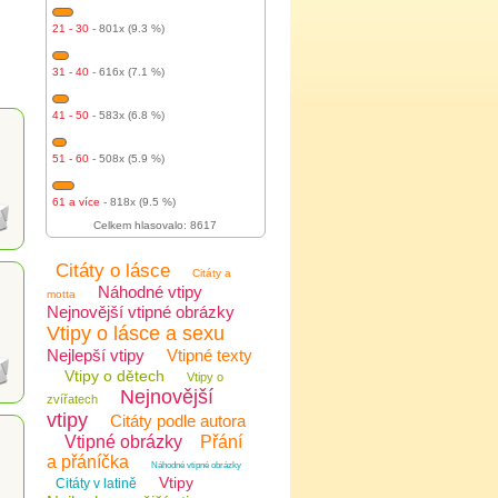
21 - 30
- 801x (9.3 %)
31 - 40
- 616x (7.1 %)
41 - 50
- 583x (6.8 %)
51 - 60
- 508x (5.9 %)
61 a více
- 818x (9.5 %)
Celkem hlasovalo: 8617
Citáty o lásce
Citáty a
Náhodné vtipy
motta
Nejnovější vtipné obrázky
Vtipy o lásce a sexu
Nejlepší vtipy
Vtipné texty
Vtipy o dětech
Vtipy o
Nejnovější
zvířatech
vtipy
Citáty podle autora
Vtipné obrázky
Přání
a přáníčka
Náhodné vtipné obrázky
Vtipy
Citáty v latině