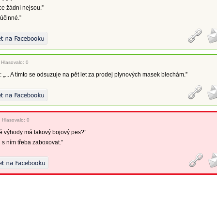
ce žádní nejsou.”
 účinné.”
|
Hlasovalo: 0
 „... A tímto se odsuzuje na pět let za prodej plynových masek blechám.”
|
Hlasovalo: 0
é výhody má takový bojový pes?”
 s ním třeba zaboxovat.”