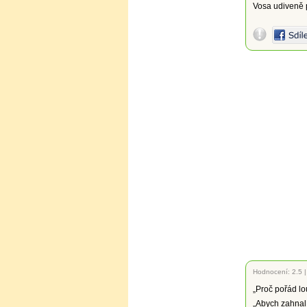
Vosa udiveně p
Hodnocení:
2.5
„Proč pořád lo
„Abych zahnal 