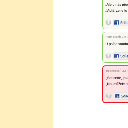
„Ale u nás pře
„Vidíš, že je to
Hodnocení:
2.5
U psího soudu:
Hodnocení:
2.5
„Sousede, jak
„No, můžete si