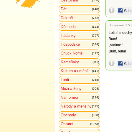
Cestování
(386)
Děti
(448)
Doktoři
(772)
Hodnocení:
2.5
Důchodci
(123)
Letí tři mouchy
Hádanky
(557)
Bum!
Hospodské
(644)
„Vidíme.”
Bum, bum!
Chuck Norris
(312)
Kameňáky
(111)
Kultura a umění
(441)
Lordi
(268)
Muži a ženy
(908)
Námořníci
(219)
Národy a menšiny
(575)
Obchody
(338)
Ostatní
(1963)