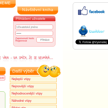
MEME
Návštěvní kniha
Přihlášení uživatele
Zapomenuté heslo
Registrovat
Další výběr
100
Nejlepší vtipy
Nejnovější vtipy
Nejhodnocenější vtipy
Náhodné vtipy
Přidat vtip