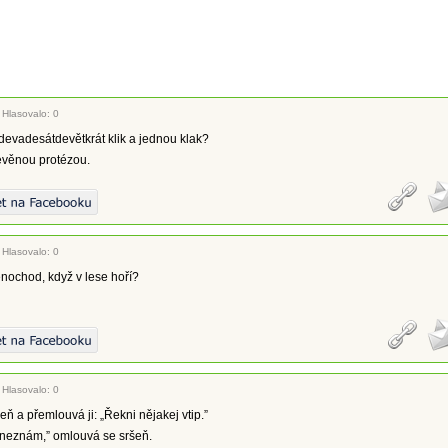
|
Hlasovalo: 0
 devadesátdevětkrát klik a jednou klak?
evěnou protézou.
|
Hlasovalo: 0
lenochod, když v lese hoří?
|
Hlasovalo: 0
eň a přemlouvá ji: „Řekni nějakej vtip.”
 neznám,” omlouvá se sršeň.