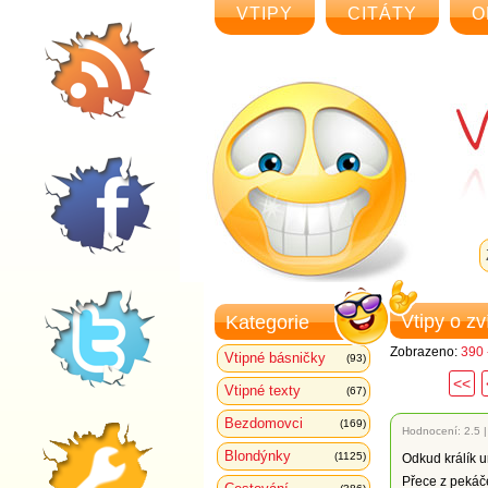
VTIPY
CITÁTY
O
Vtipy o z
Kategorie
Zobrazeno:
390 
Vtipné básničky
(93)
<<
Vtipné texty
(67)
Bezdomovci
(169)
Hodnocení:
2.5
Blondýnky
(1125)
Odkud králík u
Přece z pekáč