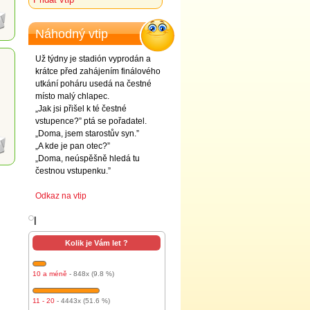
Náhodný vtip
Už týdny je stadión vyprodán a
krátce před zahájením finálového
utkání poháru usedá na čestné
místo malý chlapec.
„Jak jsi přišel k té čestné
vstupence?” ptá se pořadatel.
„Doma, jsem starostův syn.”
„A kde je pan otec?”
„Doma, neúspěšně hledá tu
čestnou vstupenku.”
Odkaz na vtip
l
Kolik je Vám let ?
10 a méně
- 848x (9.8 %)
11 - 20
- 4443x (51.6 %)