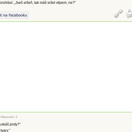
rohlásí: „Jseš sršeň, tak máš sršet vtipem, ne?”
|
Hlasovalo: 0
uskáš prsty?”
tygry.”