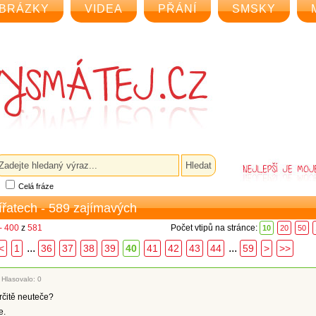
BRÁZKY
VIDEA
PŘÁNÍ
SMSKY
Celá fráze
vířatech - 589 zajímavých
- 400
z
581
Počet vtipů na stránce:
10
20
50
...
...
<
1
36
37
38
39
40
41
42
43
44
59
>
>>
|
Hlasovalo: 0
rčitě neuteče?
e.