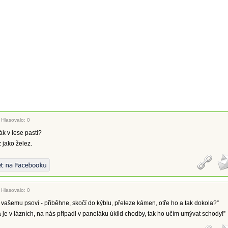
|
Hlasovalo: 0
ák v lese pasti?
 jako želez.
|
Hlasovalo: 0
o vašemu psovi - přiběhne, skočí do kýblu, přeleze kámen, otře ho a tak dokola?”
 je v lázních, na nás připadl v paneláku úklid chodby, tak ho učím umývat schody!”