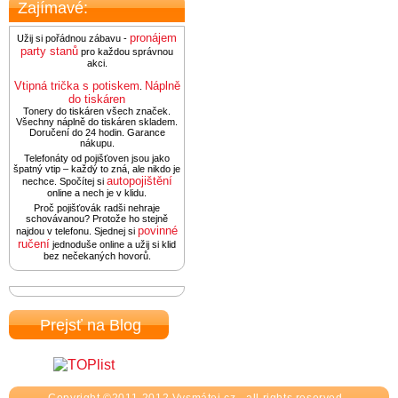
Zajímavé:
pronájem
Užij si pořádnou zábavu -
party stanů
pro každou správnou
akci.
Vtipná trička s potiskem
Náplně
.
do tiskáren
Tonery do tiskáren všech značek.
Všechny náplně do tiskáren skladem.
Doručení do 24 hodin. Garance
nákupu.
Telefonáty od pojišťoven jsou jako
špatný vtip – každý to zná, ale nikdo je
autopojištění
nechce. Spočítej si
online a nech je v klidu.
Proč pojišťovák radši nehraje
schovávanou? Protože ho stejně
povinné
najdou v telefonu. Sjednej si
ručení
jednoduše online a užij si klid
bez nečekaných hovorů.
Prejsť na Blog