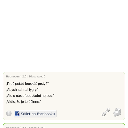
Hodnocení:
2.5
|
Hlasovalo: 0
„Proč pořád louskáš prsty?”
„Abych zahnal tygry.”
„Ale u nás přece žádní nejsou.”
„Vidíš, že je to účinné.”
Hodnocení:
2.5
|
Hlasovalo: 0