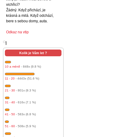
vichřicí?
Žádný. Když přichází, je
krásná a milá. Když odchází,
bere s sebou domy, auta.
Odkaz na vtip
l
Kolik je Vám let ?
10 a méně
- 848x (9.8 %)
11 - 20
- 4443x (51.6 %)
21 - 30
- 801x (9.3 %)
31 - 40
- 616x (7.1 %)
41 - 50
- 583x (6.8 %)
51 - 60
- 508x (5.9 %)