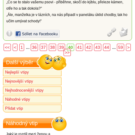
„Co se to stalo vašemu psovi - přiběhne, skočí do kýblu, přeleze kámen,
otře ho a tak dokola?”
„Ále, manželka je v lázních, na nás připadl v paneláku úklid chodby, tak ho
učím umývat schody!”
...
...
<<
<
1
36
37
38
39
40
41
42
43
44
59
>
>>
Další výběr
Nejlepší vtipy
Nejnovější vtipy
Nejhodnocenější vtipy
Náhodné vtipy
Přidat vtip
Náhodný vtip
Jaký je rozdíl mezi ženou a