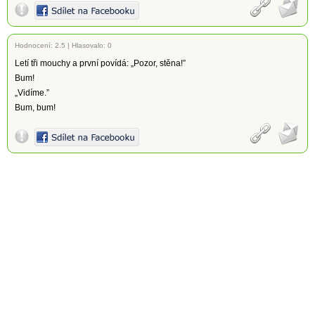
Hodnocení:
2.5
|
Hlasovalo: 0
Letí tři mouchy a první povídá: „Pozor, stěna!”
Bum!
„Vidíme.”
Bum, bum!