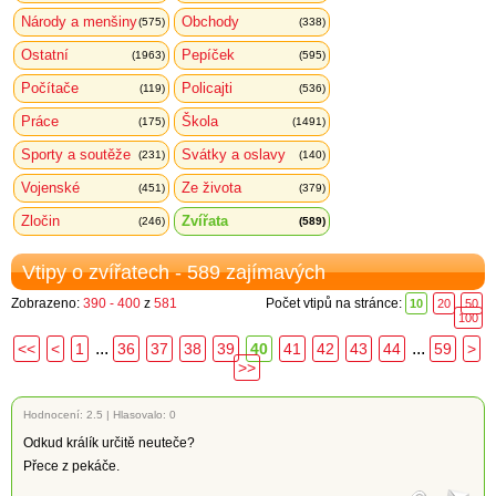
Národy a menšiny
Obchody
(575)
(338)
Ostatní
Pepíček
(1963)
(595)
Počítače
Policajti
(119)
(536)
Práce
Škola
(175)
(1491)
Sporty a soutěže
Svátky a oslavy
(231)
(140)
Vojenské
Ze života
(451)
(379)
Zločin
Zvířata
(246)
(589)
Vtipy o zvířatech - 589 zajímavých
Zobrazeno:
390 - 400
z
581
Počet vtipů na stránce:
10
20
50
100
...
...
<<
<
1
36
37
38
39
40
41
42
43
44
59
>
>>
Hodnocení:
2.5
|
Hlasovalo: 0
Odkud králík určitě neuteče?
Přece z pekáče.