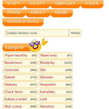
VTIPY
CITÁTY
OBRÁZKY
VIDEA
PŘÁNÍ
SMSKY
MEME
Návštěvní kniha
Kategorie
Vtipné básničky
Vtipné texty
(93)
(67)
Bezdomovci
Blondýnky
(169)
(1125)
Cestování
Děti
(386)
(448)
Doktoři
Důchodci
(772)
(123)
Hádanky
Hospodské
(557)
(644)
Chuck Norris
Kameňáky
(312)
(111)
Kultura a umění
Lordi
(441)
(268)
Muži a ženy
Námořníci
(908)
(219)