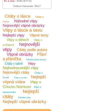
61 a více
- 818x (9.5 %)
Celkem hlasovalo: 8617
Citáty o lásce
Citáty a
Náhodné vtipy
motta
Nejnovější vtipné obrázky
Vtipy o lásce a sexu
Nejlepší vtipy
Vtipné texty
Vtipy o dětech
Vtipy o
Nejnovější
zvířatech
vtipy
Citáty podle autora
Vtipné obrázky
Přání
a přáníčka
Náhodné vtipné obrázky
Vtipy
Citáty v latině
Nejhodnocenější vtipy
Nejnovější citáty
Citáty o
Nejlepší
životě
Citáty o smutku
vtipná videa
Vtipy o
Chucku Norrisovi
Přání k
Nejlepší
narozeninám
citáty
Náhodné citáty
Nejlepší vtipné obrázky