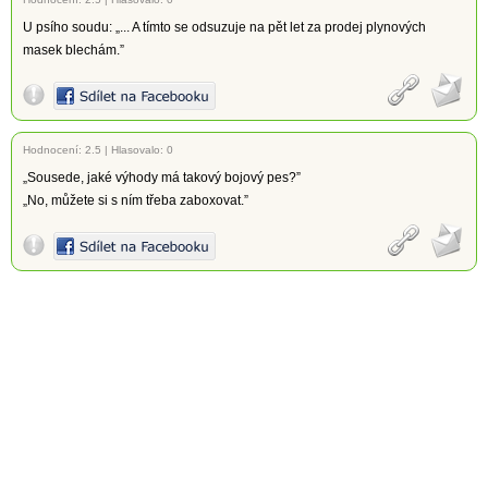
U psího soudu: „... A tímto se odsuzuje na pět let za prodej plynových
masek blechám.”
Hodnocení:
2.5
|
Hlasovalo: 0
„Sousede, jaké výhody má takový bojový pes?”
„No, můžete si s ním třeba zaboxovat.”