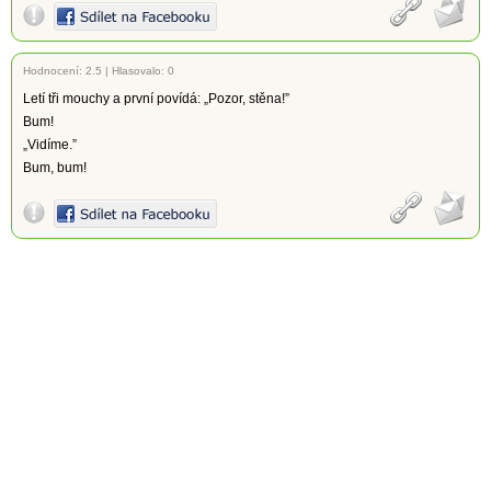
Hodnocení:
2.5
|
Hlasovalo: 0
Letí tři mouchy a první povídá: „Pozor, stěna!”
Bum!
„Vidíme.”
Bum, bum!