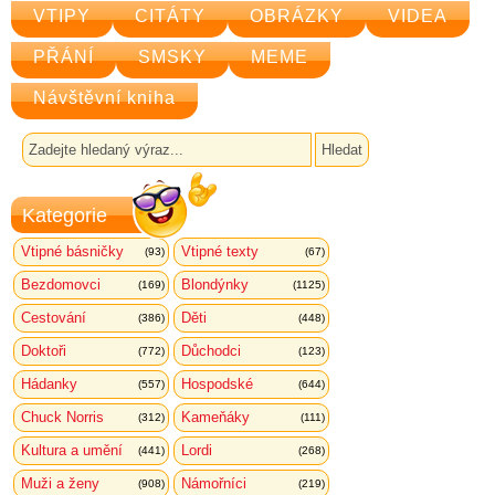
VTIPY
CITÁTY
OBRÁZKY
VIDEA
PŘÁNÍ
SMSKY
MEME
Návštěvní kniha
Kategorie
Vtipné básničky
Vtipné texty
(93)
(67)
Bezdomovci
Blondýnky
(169)
(1125)
Cestování
Děti
(386)
(448)
Doktoři
Důchodci
(772)
(123)
Hádanky
Hospodské
(557)
(644)
Chuck Norris
Kameňáky
(312)
(111)
Kultura a umění
Lordi
(441)
(268)
Muži a ženy
Námořníci
(908)
(219)