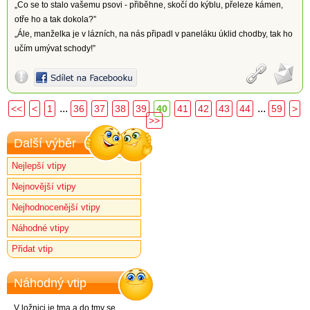
„Co se to stalo vašemu psovi - přiběhne, skočí do kýblu, přeleze kámen,
otře ho a tak dokola?”
„Ále, manželka je v lázních, na nás připadl v paneláku úklid chodby, tak ho
učím umývat schody!”
...
...
<<
<
1
36
37
38
39
40
41
42
43
44
59
>
>>
Další výběr
Nejlepší vtipy
Nejnovější vtipy
Nejhodnocenější vtipy
Náhodné vtipy
Přidat vtip
Náhodný vtip
V ložnici je tma a do tmy se