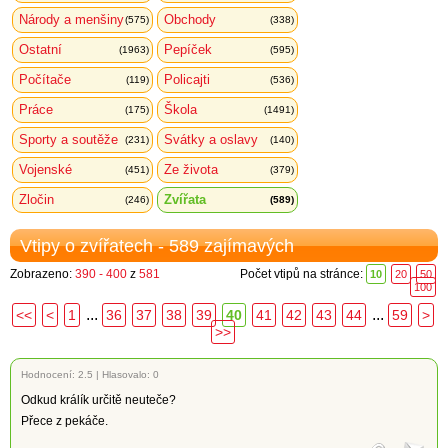
Národy a menšiny
Obchody
(575)
(338)
Ostatní
Pepíček
(1963)
(595)
Počítače
Policajti
(119)
(536)
Práce
Škola
(175)
(1491)
Sporty a soutěže
Svátky a oslavy
(231)
(140)
Vojenské
Ze života
(451)
(379)
Zločin
Zvířata
(246)
(589)
Vtipy o zvířatech - 589 zajímavých
Zobrazeno:
390 - 400
z
581
Počet vtipů na stránce:
10
20
50
100
...
...
<<
<
1
36
37
38
39
40
41
42
43
44
59
>
>>
Hodnocení:
2.5
|
Hlasovalo: 0
Odkud králík určitě neuteče?
Přece z pekáče.