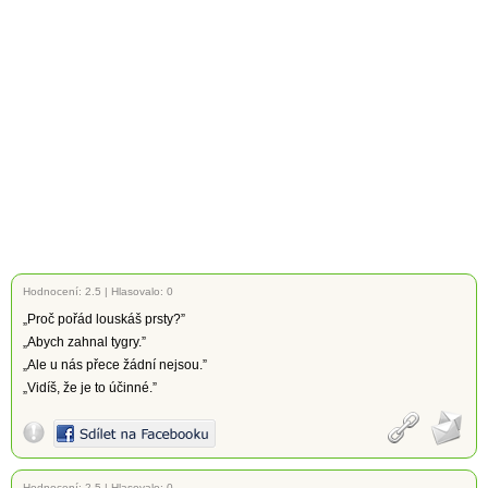
Hodnocení:
2.5
|
Hlasovalo: 0
„Proč pořád louskáš prsty?”
„Abych zahnal tygry.”
„Ale u nás přece žádní nejsou.”
„Vidíš, že je to účinné.”
Hodnocení:
2.5
|
Hlasovalo: 0