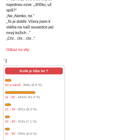
najednou ozve: „Jiříčku, už
spíš?”
„Ne, Alenko, ne.”
„To je dobře. Včera jsem ti
viděla na naší sousedce její
nový kožich...”
„Chr... chr... chr...”
Odkaz na vtip
l
Kolik je Vám let ?
10 a méně
- 848x (9.8 %)
11 - 20
- 4443x (51.6 %)
21 - 30
- 801x (9.3 %)
31 - 40
- 616x (7.1 %)
41 - 50
- 583x (6.8 %)