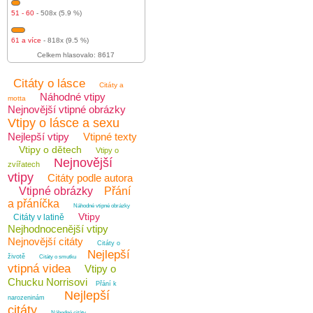
51 - 60
- 508x (5.9 %)
61 a více
- 818x (9.5 %)
Celkem hlasovalo: 8617
Citáty o lásce
Citáty a
Náhodné vtipy
motta
Nejnovější vtipné obrázky
Vtipy o lásce a sexu
Nejlepší vtipy
Vtipné texty
Vtipy o dětech
Vtipy o
Nejnovější
zvířatech
vtipy
Citáty podle autora
Vtipné obrázky
Přání
a přáníčka
Náhodné vtipné obrázky
Vtipy
Citáty v latině
Nejhodnocenější vtipy
Nejnovější citáty
Citáty o
Nejlepší
životě
Citáty o smutku
vtipná videa
Vtipy o
Chucku Norrisovi
Přání k
Nejlepší
narozeninám
citáty
Náhodné citáty