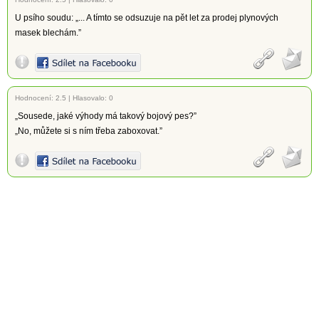
U psího soudu: „... A tímto se odsuzuje na pět let za prodej plynových
masek blechám.”
Hodnocení:
2.5
|
Hlasovalo: 0
„Sousede, jaké výhody má takový bojový pes?”
„No, můžete si s ním třeba zaboxovat.”