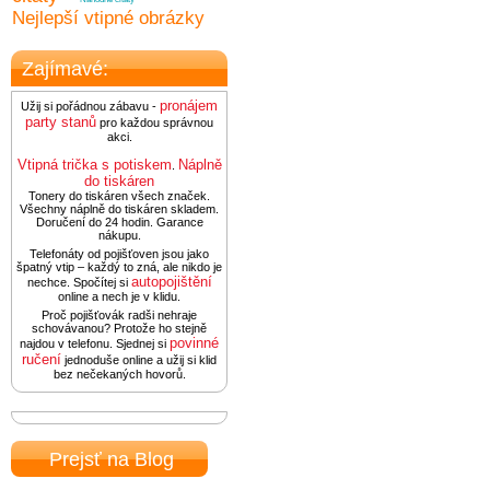
Nejlepší vtipné obrázky
Zajímavé:
pronájem
Užij si pořádnou zábavu -
party stanů
pro každou správnou
akci.
Vtipná trička s potiskem
Náplně
.
do tiskáren
Tonery do tiskáren všech značek.
Všechny náplně do tiskáren skladem.
Doručení do 24 hodin. Garance
nákupu.
Telefonáty od pojišťoven jsou jako
špatný vtip – každý to zná, ale nikdo je
autopojištění
nechce. Spočítej si
online a nech je v klidu.
Proč pojišťovák radši nehraje
schovávanou? Protože ho stejně
povinné
najdou v telefonu. Sjednej si
ručení
jednoduše online a užij si klid
bez nečekaných hovorů.
Prejsť na Blog