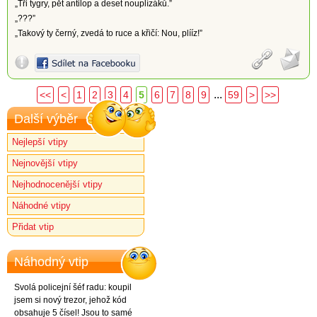
„Tři tygry, pět antilop a deset nouplízáků.”
„???”
„Takový ty černý, zvedá to ruce a křičí: Nou, plííz!”
...
<<
<
1
2
3
4
5
6
7
8
9
59
>
>>
Další výběr
Nejlepší vtipy
Nejnovější vtipy
Nejhodnocenější vtipy
Náhodné vtipy
Přidat vtip
Náhodný vtip
Svolá policejní šéf radu: koupil
jsem si nový trezor, jehož kód
obsahuje 5 čísel! Jsou to samé