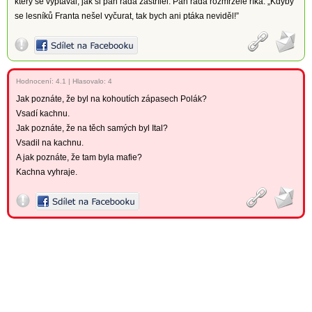
který se vyptával, jak si pan rada zastřílel. Pan rada rozmrzele říká: „Kdyby
se lesníků Franta nešel vyčurat, tak bych ani ptáka neviděl!”
Hodnocení:
4.1
|
Hlasovalo: 4
Jak poznáte, že byl na kohoutích zápasech Polák?
Vsadí kachnu.
Jak poznáte, že na těch samých byl Ital?
Vsadil na kachnu.
A jak poznáte, že tam byla mafie?
Kachna vyhraje.