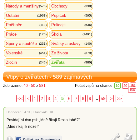
Národy a menšiny
Obchody
(575)
(338)
Ostatní
Pepíček
(1963)
(595)
Počítače
Policajti
(119)
(536)
Práce
Škola
(175)
(1491)
Sporty a soutěže
Svátky a oslavy
(231)
(140)
Vojenské
Ze života
(451)
(379)
Zločin
Zvířata
(246)
(589)
Vtipy o zvířatech - 589 zajímavých
Zobrazeno:
40 - 50
z
581
Počet vtipů na stránce:
10
20
50
100
...
<<
<
1
2
3
4
5
6
7
8
9
59
>
>>
Hodnocení:
4.11
|
Hlasovalo: 18
Povídají si dva psi: „Mně říkají Rex a tobě?”
„Mně říkají k noze!”