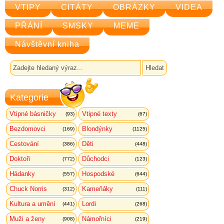
VTIPY
CITÁTY
OBRÁZKY
VIDEA
PŘÁNÍ
SMSKY
MEME
Návštěvní kniha
Kategorie
Vtipné básničky
Vtipné texty
(93)
(67)
Bezdomovci
Blondýnky
(169)
(1125)
Cestování
Děti
(386)
(448)
Doktoři
Důchodci
(772)
(123)
Hádanky
Hospodské
(557)
(644)
Chuck Norris
Kameňáky
(312)
(111)
Kultura a umění
Lordi
(441)
(268)
Muži a ženy
Námořníci
(908)
(219)