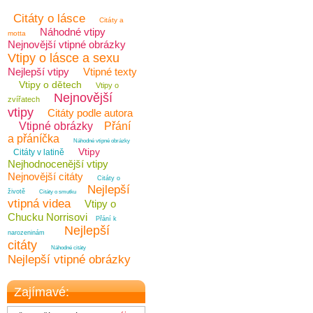
Citáty o lásce
Citáty a
Náhodné vtipy
motta
Nejnovější vtipné obrázky
Vtipy o lásce a sexu
Nejlepší vtipy
Vtipné texty
Vtipy o dětech
Vtipy o
Nejnovější
zvířatech
vtipy
Citáty podle autora
Vtipné obrázky
Přání
a přáníčka
Náhodné vtipné obrázky
Vtipy
Citáty v latině
Nejhodnocenější vtipy
Nejnovější citáty
Citáty o
Nejlepší
životě
Citáty o smutku
vtipná videa
Vtipy o
Chucku Norrisovi
Přání k
Nejlepší
narozeninám
citáty
Náhodné citáty
Nejlepší vtipné obrázky
Zajímavé: