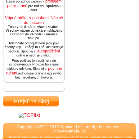
pronájem
Užij si pořádnou zábavu -
party stanů
pro každou správnou
akci.
Vtipná trička s potiskem
Náplně
.
do tiskáren
Tonery do tiskáren všech značek.
Všechny náplně do tiskáren skladem.
Doručení do 24 hodin. Garance
nákupu.
Telefonáty od pojišťoven jsou jako
špatný vtip – každý to zná, ale nikdo je
autopojištění
nechce. Spočítej si
online a nech je v klidu.
Proč pojišťovák radši nehraje
schovávanou? Protože ho stejně
povinné
najdou v telefonu. Sjednej si
ručení
jednoduše online a užij si klid
bez nečekaných hovorů.
Prejsť na Blog
Copyright ©2011-2012 Vysmátej.cz - all rights reserved -
info@vysmatej.cz
Obsah těchto stránek se skládá zejména z děl tzv. lidové tvořivosti bez možnosti určení