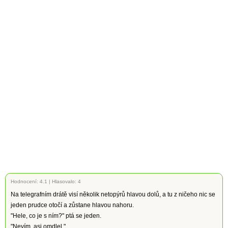
Hodnocení:
4.1
|
Hlasovalo: 4
Na telegrafním drátě visí několik netopýrů hlavou dolů, a tu z ničeho nic se
jeden prudce otočí a zůstane hlavou nahoru.
"Hele, co je s ním?" ptá se jeden.
"Nevím, asi omdlel."