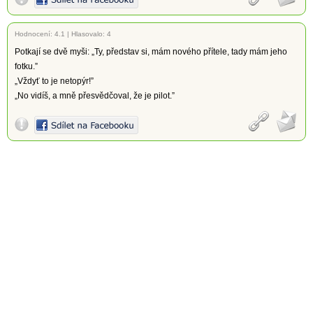
Hodnocení:
4.1
|
Hlasovalo: 4
Potkají se dvě myši: „Ty, představ si, mám nového přítele, tady mám jeho
fotku.”
„Vždyť to je netopýr!”
„No vidíš, a mně přesvědčoval, že je pilot.”