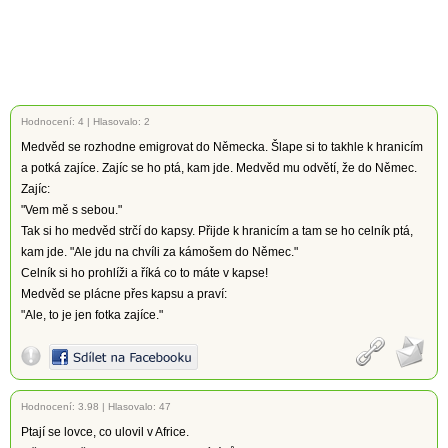
Hodnocení:
4
|
Hlasovalo: 2
Medvěd se rozhodne emigrovat do Německa. Šlape si to takhle k hranicím
a potká zajíce. Zajíc se ho ptá, kam jde. Medvěd mu odvětí, že do Němec.
Zajíc:
"Vem mě s sebou."
Tak si ho medvěd strčí do kapsy. Přijde k hranicím a tam se ho celník ptá,
kam jde. "Ale jdu na chvíli za kámošem do Němec."
Celník si ho prohlíži a říká co to máte v kapse!
Medvěd se plácne přes kapsu a praví:
"Ale, to je jen fotka zajíce."
Hodnocení:
3.98
|
Hlasovalo: 47
Ptají se lovce, co ulovil v Africe.