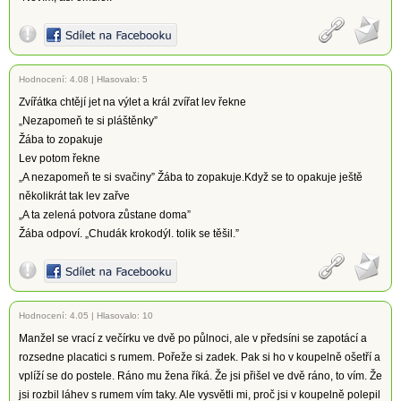
Hodnocení:
4.08
|
Hlasovalo: 5
Zvířátka chtějí jet na výlet a král zvířat lev řekne
„Nezapomeň te si pláštěnky”
Žába to zopakuje
Lev potom řekne
„A nezapomeň te si svačiny” Žába to zopakuje.Když se to opakuje ještě
několikrát tak lev zařve
„A ta zelená potvora zůstane doma”
Žába odpoví. „Chudák krokodýl. tolik se těšil.”
Hodnocení:
4.05
|
Hlasovalo: 10
Manžel se vrací z večírku ve dvě po půlnoci, ale v předsíni se zapotácí a
rozsedne placatici s rumem. Pořeže si zadek. Pak si ho v koupelně ošetří a
vplíží se do postele. Ráno mu žena říká. Že jsi přišel ve dvě ráno, to vím. Že
jsi rozbil láhev s rumem vím taky. Ale vysvětli mi, proč jsi v koupelně polepil