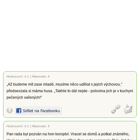
Hodnocení:
4.1
|
Hlasovalo: 4
„Až budeme mít zase mladé, musíme něco udělat s jejich výchovou,”
předsevzala si máma husa. „Takhle to dál nejde - polovina jich je v kuchyni
pečených vařených!”
Hodnocení:
4.1
|
Hlasovalo: 4
Pan rada byl pozván na hon koroptví. Vracel se domů a potkal známého,