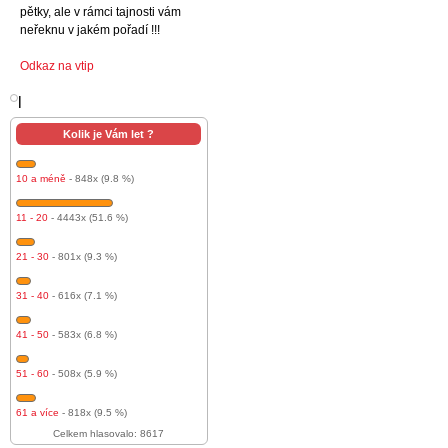
pětky, ale v rámci tajnosti vám
neřeknu v jakém pořadí !!!
Odkaz na vtip
l
Kolik je Vám let ?
10 a méně
- 848x (9.8 %)
11 - 20
- 4443x (51.6 %)
21 - 30
- 801x (9.3 %)
31 - 40
- 616x (7.1 %)
41 - 50
- 583x (6.8 %)
51 - 60
- 508x (5.9 %)
61 a více
- 818x (9.5 %)
Celkem hlasovalo: 8617