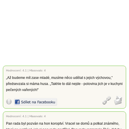
Hodnocení:
4.1
|
Hlasovalo: 4
„Až budeme mít zase mladé, musíme něco udělat s jejich výchovou,”
předsevzala si máma husa. „Takhle to dál nejde - polovina jich je v kuchyni
pečených vařených!”
Hodnocení:
4.1
|
Hlasovalo: 4
Pan rada byl pozván na hon koroptví. Vracel se domů a potkal známého,