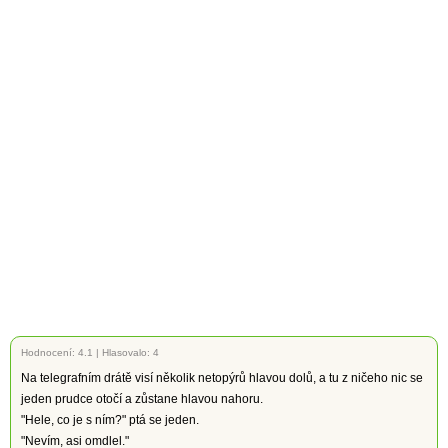
Hodnocení:
4.1
|
Hlasovalo: 4
Na telegrafním drátě visí několik netopýrů hlavou dolů, a tu z ničeho nic se
jeden prudce otočí a zůstane hlavou nahoru.
"Hele, co je s ním?" ptá se jeden.
"Nevím, asi omdlel."