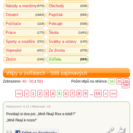
Národy a menšiny
Obchody
(575)
(338)
Ostatní
Pepíček
(1963)
(595)
Počítače
Policajti
(119)
(536)
Práce
Škola
(175)
(1491)
Sporty a soutěže
Svátky a oslavy
(231)
(140)
Vojenské
Ze života
(451)
(379)
Zločin
Zvířata
(246)
(589)
Vtipy o zvířatech - 589 zajímavých
Zobrazeno:
40 - 50
z
581
Počet vtipů na stránce:
10
20
50
100
...
<<
<
1
2
3
4
5
6
7
8
9
59
>
>>
Hodnocení:
4.11
|
Hlasovalo: 18
Povídají si dva psi: „Mně říkají Rex a tobě?”
„Mně říkají k noze!”