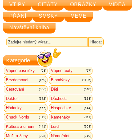
VTIPY
CITÁTY
OBRÁZKY
VIDEA
PŘÁNÍ
SMSKY
MEME
Návštěvní kniha
Kategorie
Vtipné básničky
Vtipné texty
(93)
(67)
Bezdomovci
Blondýnky
(169)
(1125)
Cestování
Děti
(386)
(448)
Doktoři
Důchodci
(772)
(123)
Hádanky
Hospodské
(557)
(644)
Chuck Norris
Kameňáky
(312)
(111)
Kultura a umění
Lordi
(441)
(268)
Muži a ženy
Námořníci
(908)
(219)