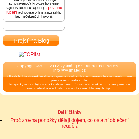
schovávanou? Protože ho stejně
povinné
najdou v telefonu. Sjednej si
ručení
jednoduše online a užij si klid
bez nečekaných hovorů.
Prejsť na Blog
Copyright ©2011-2012 Vysmátej.cz - all rights reserved -
info@vysmatej.cz
Obsah těchto stránek se skládá zejména z děl tzv. lidové tvořivosti bez možnosti určení
původu nebo autora díla.
Příspěvky mohou být určeny k dalšímu šíření. Správce stránek si vyhrazuje právo na
změnu obsahu a schválení či neschválení vkládaných vtipů.
Další články
Proč zrovna ponožky dělají dojem, co ostatní oblečení
neudělá