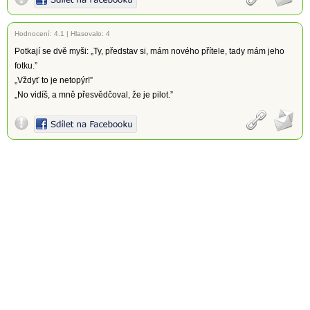
Hodnocení:
4.1
|
Hlasovalo: 4
Potkají se dvě myši: „Ty, představ si, mám nového přítele, tady mám jeho
fotku.”
„Vždyť to je netopýr!”
„No vidíš, a mně přesvědčoval, že je pilot.”