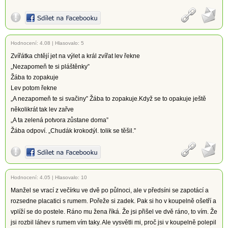
Hodnocení:
4.08
|
Hlasovalo: 5
Zvířátka chtějí jet na výlet a král zvířat lev řekne
„Nezapomeň te si pláštěnky”
Žába to zopakuje
Lev potom řekne
„A nezapomeň te si svačiny” Žába to zopakuje.Když se to opakuje ještě
několikrát tak lev zařve
„A ta zelená potvora zůstane doma”
Žába odpoví. „Chudák krokodýl. tolik se těšil.”
Hodnocení:
4.05
|
Hlasovalo: 10
Manžel se vrací z večírku ve dvě po půlnoci, ale v předsíni se zapotácí a
rozsedne placatici s rumem. Pořeže si zadek. Pak si ho v koupelně ošetří a
vplíží se do postele. Ráno mu žena říká. Že jsi přišel ve dvě ráno, to vím. Že
jsi rozbil láhev s rumem vím taky. Ale vysvětli mi, proč jsi v koupelně polepil