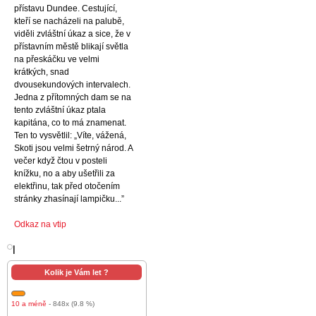
přístavu Dundee. Cestující,
kteří se nacházeli na palubě,
viděli zvláštní úkaz a sice, že v
přístavním městě blikají světla
na přeskáčku ve velmi
krátkých, snad
dvousekundových intervalech.
Jedna z přítomných dam se na
tento zvláštní úkaz ptala
kapitána, co to má znamenat.
Ten to vysvětlil: „Víte, vážená,
Skoti jsou velmi šetrný národ. A
večer když čtou v posteli
knížku, no a aby ušetřili za
elektřinu, tak před otočením
stránky zhasínají lampičku...”
Odkaz na vtip
l
Kolik je Vám let ?
10 a méně
- 848x (9.8 %)