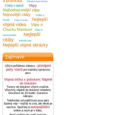
a přáníčka
Náhodné vtipné obrázky
Vtipy
Citáty v latině
Nejhodnocenější vtipy
Nejnovější citáty
Citáty o
Nejlepší
životě
Citáty o smutku
vtipná videa
Vtipy o
Chucku Norrisovi
Přání k
Nejlepší
narozeninám
citáty
Náhodné citáty
Nejlepší vtipné obrázky
Zajímavé:
pronájem
Užij si pořádnou zábavu -
party stanů
pro každou správnou
akci.
Vtipná trička s potiskem
Náplně
.
do tiskáren
Tonery do tiskáren všech značek.
Všechny náplně do tiskáren skladem.
Doručení do 24 hodin. Garance
nákupu.
Telefonáty od pojišťoven jsou jako
špatný vtip – každý to zná, ale nikdo je
autopojištění
nechce. Spočítej si
online a nech je v klidu.
Proč pojišťovák radši nehraje