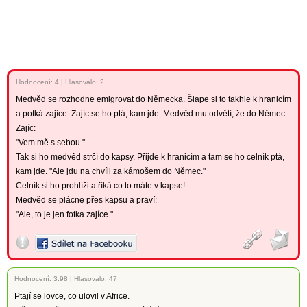
Hodnocení:
4
|
Hlasovalo: 2
Medvěd se rozhodne emigrovat do Německa. Šlape si to takhle k hranicím
a potká zajíce. Zajíc se ho ptá, kam jde. Medvěd mu odvětí, že do Němec.
Zajíc:
"Vem mě s sebou."
Tak si ho medvěd strčí do kapsy. Přijde k hranicím a tam se ho celník ptá,
kam jde. "Ale jdu na chvíli za kámošem do Němec."
Celník si ho prohlíži a říká co to máte v kapse!
Medvěd se plácne přes kapsu a praví:
"Ale, to je jen fotka zajíce."
Hodnocení:
3.98
|
Hlasovalo: 47
Ptají se lovce, co ulovil v Africe.