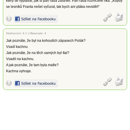
který se vyptával, jak si pan rada zastřílel. Pan rada rozmrzele říká: „Kdyby
se lesníků Franta nešel vyčurat, tak bych ani ptáka neviděl!”
Hodnocení:
4.1
|
Hlasovalo: 4
Jak poznáte, že byl na kohoutích zápasech Polák?
Vsadí kachnu.
Jak poznáte, že na těch samých byl Ital?
Vsadil na kachnu.
A jak poznáte, že tam byla mafie?
Kachna vyhraje.