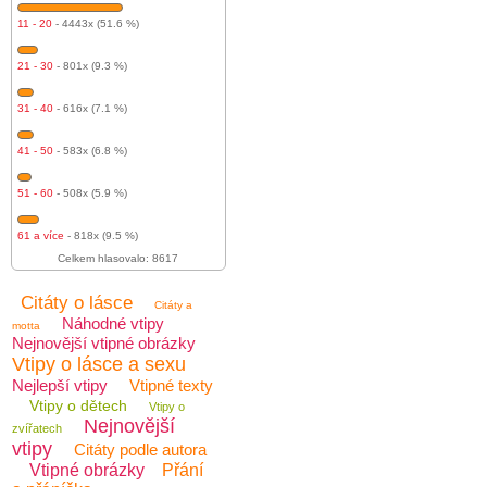
11 - 20
- 4443x (51.6 %)
21 - 30
- 801x (9.3 %)
31 - 40
- 616x (7.1 %)
41 - 50
- 583x (6.8 %)
51 - 60
- 508x (5.9 %)
61 a více
- 818x (9.5 %)
Celkem hlasovalo: 8617
Citáty o lásce
Citáty a
Náhodné vtipy
motta
Nejnovější vtipné obrázky
Vtipy o lásce a sexu
Nejlepší vtipy
Vtipné texty
Vtipy o dětech
Vtipy o
Nejnovější
zvířatech
vtipy
Citáty podle autora
Vtipné obrázky
Přání