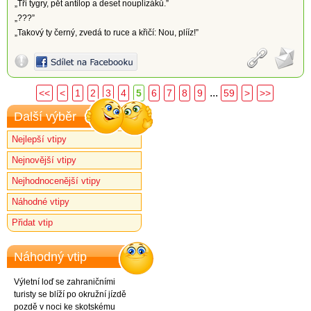
„Tři tygry, pět antilop a deset nouplízáků.”
„???”
„Takový ty černý, zvedá to ruce a křičí: Nou, plííz!”
...
<<
<
1
2
3
4
5
6
7
8
9
59
>
>>
Další výběr
Nejlepší vtipy
Nejnovější vtipy
Nejhodnocenější vtipy
Náhodné vtipy
Přidat vtip
Náhodný vtip
Výletní loď se zahraničními
turisty se blíží po okružní jízdě
pozdě v noci ke skotskému