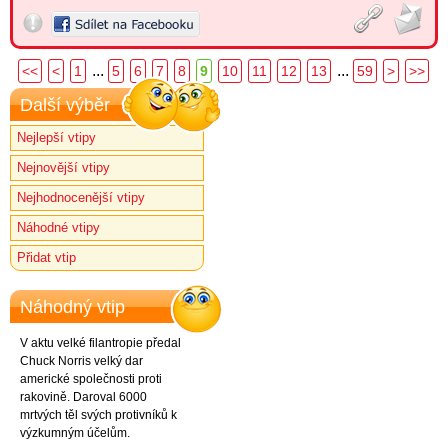
...
...
<<
<
1
5
6
7
8
9
10
11
12
13
59
>
>>
Další výběr
Nejlepší vtipy
Nejnovější vtipy
Nejhodnocenější vtipy
Náhodné vtipy
Přidat vtip
Náhodný vtip
V aktu velké filantropie předal
Chuck Norris velký dar
americké společnosti proti
rakovině. Daroval 6000
mrtvých těl svých protivníků k
výzkumným účelům.