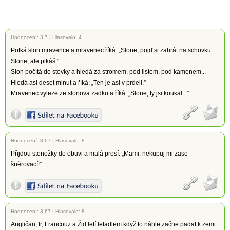
Hodnocení:
3.7
|
Hlasovalo: 4
Potká slon mravence a mravenec říká: „Slone, pojď si zahrát na schovku.
Slone, ale pikáš.”
Slon počítá do stovky a hledá za stromem, pod listem, pod kamenem...
Hledá asi deset minut a říká: „Ten je asi v prdeli.”
Mravenec vyleze ze slonova zadku a říká: „Slone, ty jsi koukal...”
Hodnocení:
3.67
|
Hlasovalo: 8
Přijdou stonožky do obuvi a malá prosí: „Mami, nekupuj mi zase
šněrovací!”
Hodnocení:
3.67
|
Hlasovalo: 8
Angličan, Ir, Francouz a Žid letí letadlem když to náhle začne padat k zemi.