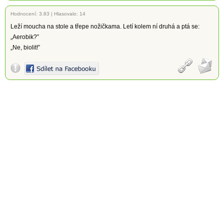
Hodnocení:
3.83
|
Hlasovalo: 14
Leží moucha na stole a třepe nožičkama. Letí kolem ní druhá a ptá se:
„Aerobik?”
„Ne, biolit!”