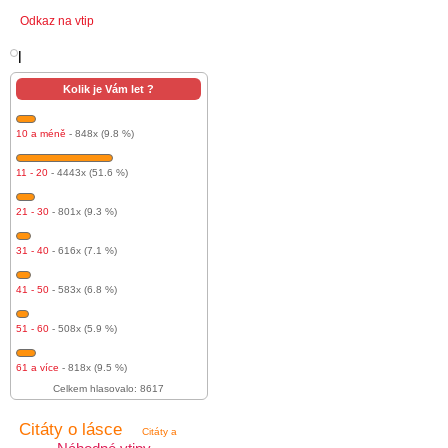
Odkaz na vtip
l
Kolik je Vám let ?
10 a méně
- 848x (9.8 %)
11 - 20
- 4443x (51.6 %)
21 - 30
- 801x (9.3 %)
31 - 40
- 616x (7.1 %)
41 - 50
- 583x (6.8 %)
51 - 60
- 508x (5.9 %)
61 a více
- 818x (9.5 %)
Celkem hlasovalo: 8617
Citáty o lásce
Citáty a