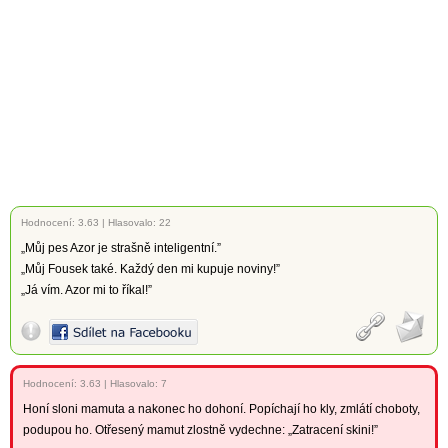
Hodnocení:
3.63
|
Hlasovalo: 22
„Můj pes Azor je strašně inteligentní.”
„Můj Fousek také. Každý den mi kupuje noviny!”
„Já vím. Azor mi to říkal!”
Hodnocení:
3.63
|
Hlasovalo: 7
Honí sloni mamuta a nakonec ho dohoní. Popíchají ho kly, zmlátí choboty,
podupou ho. Otřesený mamut zlostně vydechne: „Zatracení skini!”