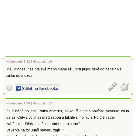
Hodnocení:
3.82
|
Hlasovalo: 16
Malí dinosaur se ptá své matky.Mami až umřu pujdu také do nebe? Né
sinku do muzea.
Hodnocení:
3.79
|
Hlasovalo: 13
Zajíc běhá po lese. Potká veverku, jak kouří jointa a povídá: „Veverko, co to
děláš! Celý život máš před sebou a takhle si ho ničíš. Pojď si raději
zaběhat, uděláš tím něco dobrého pro sebe.”
Veverka na to: „Máš pravdu, zajíci.”