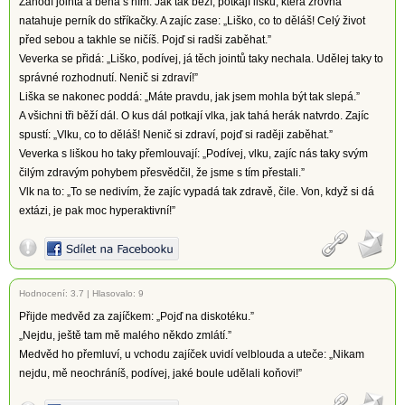
Zahodí jointa a běhá s ním. Jak tak běží, potkají lišku, která zrovna
natahuje perník do stříkačky. A zajíc zase: „Liško, co to děláš! Celý život
před sebou a takhle se ničíš. Pojď si radši zaběhat.”
Veverka se přidá: „Liško, podívej, já těch jointů taky nechala. Udělej taky to
správné rozhodnutí. Nenič si zdraví!”
Liška se nakonec poddá: „Máte pravdu, jak jsem mohla být tak slepá.”
A všichni tři běží dál. O kus dál potkají vlka, jak tahá herák natvrdo. Zajíc
spustí: „Vlku, co to děláš! Nenič si zdraví, pojď si raději zaběhat.”
Veverka s liškou ho taky přemlouvají: „Podívej, vlku, zajíc nás taky svým
čilým zdravým pohybem přesvědčil, že jsme s tím přestali.”
Vlk na to: „To se nedivím, že zajíc vypadá tak zdravě, čile. Von, když si dá
extázi, je pak moc hyperaktivní!”
Hodnocení:
3.7
|
Hlasovalo: 9
Přijde medvěd za zajíčkem: „Pojď na diskotéku.”
„Nejdu, ještě tam mě malého někdo zmlátí.”
Medvěd ho přemluví, u vchodu zajíček uvidí velblouda a uteče: „Nikam
nejdu, mě neochráníš, podívej, jaké boule udělali koňovi!”