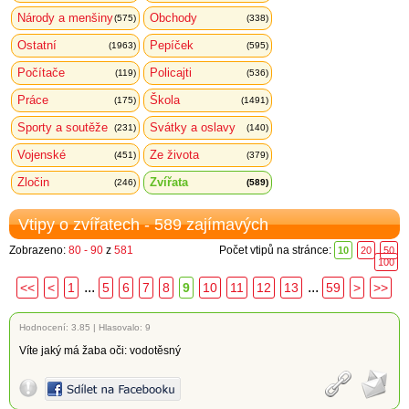
Národy a menšiny
Obchody
(575)
(338)
Ostatní
Pepíček
(1963)
(595)
Počítače
Policajti
(119)
(536)
Práce
Škola
(175)
(1491)
Sporty a soutěže
Svátky a oslavy
(231)
(140)
Vojenské
Ze života
(451)
(379)
Zločin
Zvířata
(246)
(589)
Vtipy o zvířatech - 589 zajímavých
Zobrazeno:
80 - 90
z
581
Počet vtipů na stránce:
10
20
50
100
...
...
<<
<
1
5
6
7
8
9
10
11
12
13
59
>
>>
Hodnocení:
3.85
|
Hlasovalo: 9
Víte jaký má žaba oči: vodotěsný