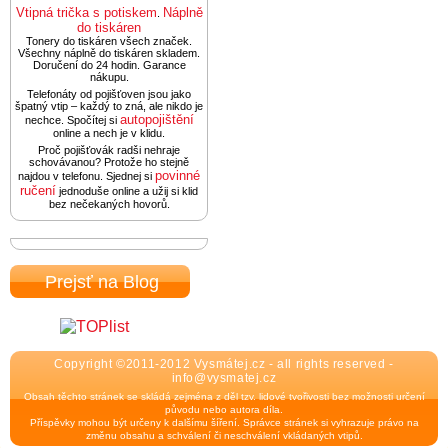
Vtipná trička s potiskem
Náplně
.
do tiskáren
Tonery do tiskáren všech značek.
Všechny náplně do tiskáren skladem.
Doručení do 24 hodin. Garance
nákupu.
Telefonáty od pojišťoven jsou jako
špatný vtip – každý to zná, ale nikdo je
autopojištění
nechce. Spočítej si
online a nech je v klidu.
Proč pojišťovák radši nehraje
schovávanou? Protože ho stejně
povinné
najdou v telefonu. Sjednej si
ručení
jednoduše online a užij si klid
bez nečekaných hovorů.
Prejsť na Blog
Copyright ©2011-2012 Vysmátej.cz - all rights reserved -
info@vysmatej.cz
Obsah těchto stránek se skládá zejména z děl tzv. lidové tvořivosti bez možnosti určení
původu nebo autora díla.
Příspěvky mohou být určeny k dalšímu šíření. Správce stránek si vyhrazuje právo na
změnu obsahu a schválení či neschválení vkládaných vtipů.