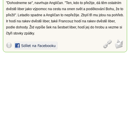
"Dohodneme se", navrhuje Angličan. "Ten, kdo to přežije, dá těm ostatním
dvěstě liber jako výpomoc na cestu na onen svět a poděkování Bohu, že to
přežil". Letadlo spadne a Angličan to nepřežije. Zbylí tři mu jdou na pohřeb.
Ir hodí na rakev dvěstě liber, také Francouz hodí na rakev dvěstě liber,
podle dohody. Žid vypíše šek na šestset liber, hodí jej do hrobu a vezme si
čtyři stovky zpátky.