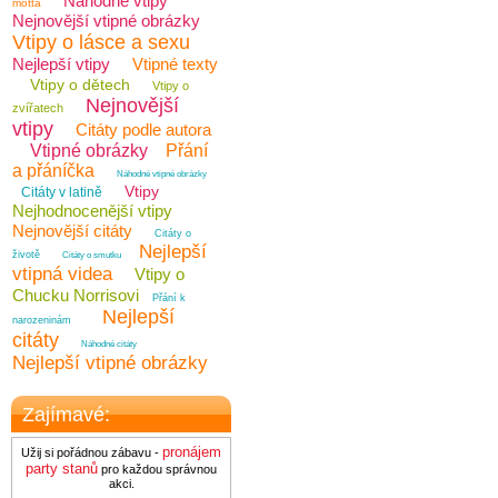
Náhodné vtipy
motta
Nejnovější vtipné obrázky
Vtipy o lásce a sexu
Nejlepší vtipy
Vtipné texty
Vtipy o dětech
Vtipy o
Nejnovější
zvířatech
vtipy
Citáty podle autora
Vtipné obrázky
Přání
a přáníčka
Náhodné vtipné obrázky
Vtipy
Citáty v latině
Nejhodnocenější vtipy
Nejnovější citáty
Citáty o
Nejlepší
životě
Citáty o smutku
vtipná videa
Vtipy o
Chucku Norrisovi
Přání k
Nejlepší
narozeninám
citáty
Náhodné citáty
Nejlepší vtipné obrázky
Zajímavé:
pronájem
Užij si pořádnou zábavu -
party stanů
pro každou správnou
akci.