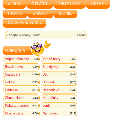
VTIPY
CITÁTY
OBRÁZKY
VIDEA
PŘÁNÍ
SMSKY
MEME
Návštěvní kniha
Kategorie
Vtipné básničky
Vtipné texty
(93)
(67)
Bezdomovci
Blondýnky
(169)
(1125)
Cestování
Děti
(386)
(448)
Doktoři
Důchodci
(772)
(123)
Hádanky
Hospodské
(557)
(644)
Chuck Norris
Kameňáky
(312)
(111)
Kultura a umění
Lordi
(441)
(268)
Muži a ženy
Námořníci
(908)
(219)