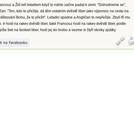
Francouz a Žid letí letadlem když to náhle začne padat k zemi. "Dohodneme se",
čan. "Ten, kdo to přežije, dá těm ostatním dvěstě liber jako výpomoc na cestu na
děkování Bohu, že to přežil". Letadlo spadne a Angličan to nepřežije. Zbylí tři mu
. Ir hodí na rakev dvěstě liber, také Francouz hodí na rakev dvěstě liber, podle
íše šek na šestset liber, hodí jej do hrobu a vezme si čtyři stovky zpátky.