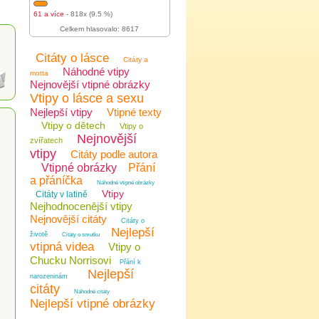
61 a více
- 818x (9.5 %)
Celkem hlasovalo: 8617
Citáty o lásce
Citáty a
Náhodné vtipy
motta
Nejnovější vtipné obrázky
Vtipy o lásce a sexu
Nejlepší vtipy
Vtipné texty
Vtipy o dětech
Vtipy o
Nejnovější
zvířatech
vtipy
Citáty podle autora
Vtipné obrázky
Přání
a přáníčka
Náhodné vtipné obrázky
Vtipy
Citáty v latině
Nejhodnocenější vtipy
Nejnovější citáty
Citáty o
Nejlepší
životě
Citáty o smutku
vtipná videa
Vtipy o
Chucku Norrisovi
Přání k
Nejlepší
narozeninám
citáty
Náhodné citáty
Nejlepší vtipné obrázky