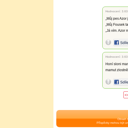
Hodnocení:
3.63
„Můj pes Azor j
„Můj Fousek ta
„Já vím. Azor mi
Hodnocení:
3.63
Honí sloni mam
mamut zlostně 
<
Obsah t
Příspěvky mohou být urč