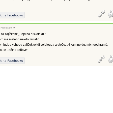
|
Hlasovalo: 9
za zajíčkem: „Pojď na diskotéku.”
tam mě malého někdo zmlátí.”
luví, u vchodu zajíček uvidí velblouda a uteče: „Nikam nejdu, mě neochráníš,
oule udělali koňovi!”