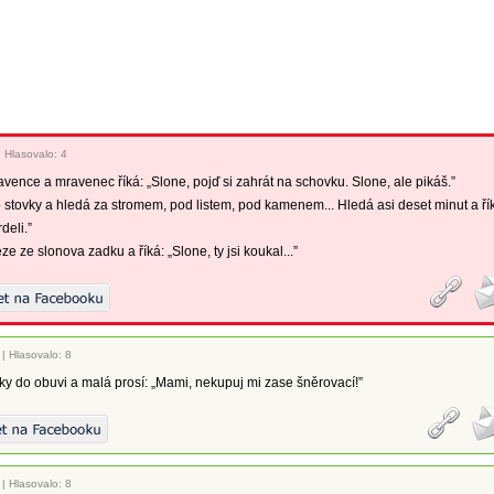
|
Hlasovalo: 4
vence a mravenec říká: „Slone, pojď si zahrát na schovku. Slone, ale pikáš.”
 stovky a hledá za stromem, pod listem, pod kamenem... Hledá asi deset minut a ří
rdeli.”
e ze slonova zadku a říká: „Slone, ty jsi koukal...”
|
Hlasovalo: 8
ky do obuvi a malá prosí: „Mami, nekupuj mi zase šněrovací!”
|
Hlasovalo: 8