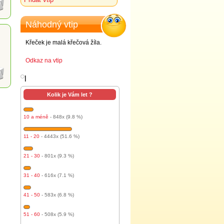
Náhodný vtip
Křeček je malá křečová žíla.
Odkaz na vtip
l
Kolik je Vám let ?
10 a méně
- 848x (9.8 %)
11 - 20
- 4443x (51.6 %)
21 - 30
- 801x (9.3 %)
31 - 40
- 616x (7.1 %)
41 - 50
- 583x (6.8 %)
51 - 60
- 508x (5.9 %)