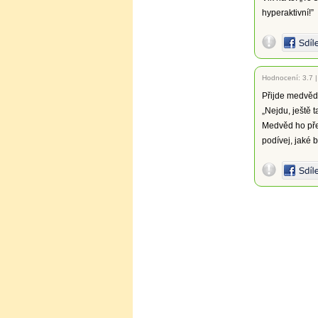
hyperaktivní!”
Hodnocení:
3.7
Přijde medvěd 
„Nejdu, ještě 
Medvěd ho přem
podívej, jaké b