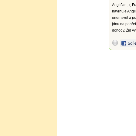
Angličan, Ir, 
navrhuje Angli
onen svět a po
jdou na pohřeb
dohody. Žid vyp