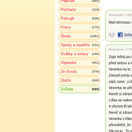
Pepíček
(595)
Počítače
(119)
Hodnocení:
3.82
Policajti
(536)
Malí dinosaur
Práce
(175)
Škola
(1491)
Sporty a soutěže
(231)
Hodnocení:
3.79
Svátky a oslavy
(140)
Zajíc běhá po 
Vojenské
(451)
před sebou a t
Veverka na to: 
Ze života
(379)
Zahodí jointa a
Zločin
(246)
zajíc zase: „Li
Veverka se přid
Zvířata
(589)
Nenič si zdraví
Liška se nakon
A všichni tři b
Nenič si zdraví
Veverka s lišk
přesvědčil, že 
Vlk na to: „To 