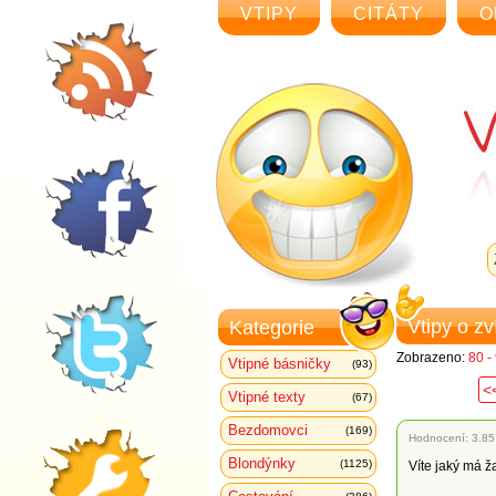
VTIPY
CITÁTY
O
Vtipy o z
Kategorie
Zobrazeno:
80 -
Vtipné básničky
(93)
<
Vtipné texty
(67)
Bezdomovci
(169)
Hodnocení:
3.85
Blondýnky
(1125)
Víte jaký má ž