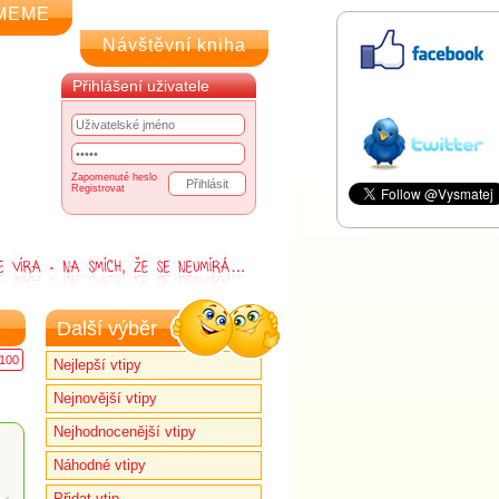
MEME
Návštěvní kniha
Přihlášení uživatele
Zapomenuté heslo
Registrovat
Další výběr
100
Nejlepší vtipy
Nejnovější vtipy
Nejhodnocenější vtipy
Náhodné vtipy
Přidat vtip