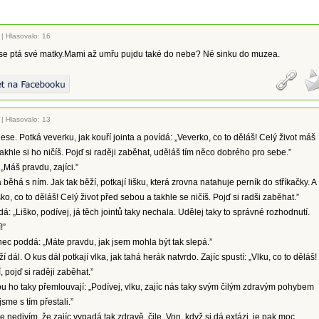
|
Hlasovalo: 16
 se ptá své matky.Mami až umřu pujdu také do nebe? Né sinku do muzea.
|
Hlasovalo: 13
lese. Potká veverku, jak kouří jointa a povídá: „Veverko, co to děláš! Celý život máš
akhle si ho ničíš. Pojď si raději zaběhat, uděláš tím něco dobrého pro sebe.”
„Máš pravdu, zajíci.”
 běhá s ním. Jak tak běží, potkají lišku, která zrovna natahuje perník do stříkačky. A
ško, co to děláš! Celý život před sebou a takhle se ničíš. Pojď si radši zaběhat.”
á: „Liško, podívej, já těch jointů taky nechala. Udělej taky to správné rozhodnutí.
!”
ec poddá: „Máte pravdu, jak jsem mohla být tak slepá.”
ěží dál. O kus dál potkají vlka, jak tahá herák natvrdo. Zajíc spustí: „Vlku, co to děláš!
, pojď si raději zaběhat.”
ou ho taky přemlouvají: „Podívej, vlku, zajíc nás taky svým čilým zdravým pohybem
jsme s tím přestali.”
se nedivím, že zajíc vypadá tak zdravě, čile. Von, když si dá extázi, je pak moc