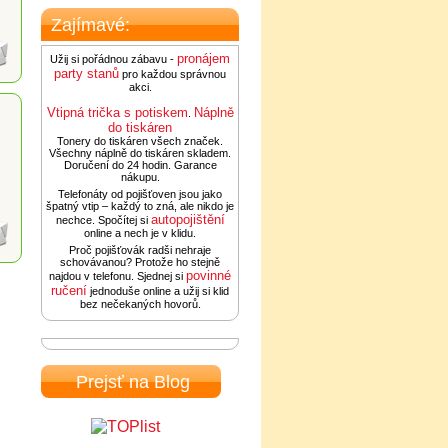
Zajímavé:
pronájem
Užij si pořádnou zábavu -
party stanů
pro každou správnou
akci.
Vtipná trička s potiskem
Náplně
.
do tiskáren
Tonery do tiskáren všech značek.
Všechny náplně do tiskáren skladem.
Doručení do 24 hodin. Garance
nákupu.
Telefonáty od pojišťoven jsou jako
špatný vtip – každý to zná, ale nikdo je
autopojištění
nechce. Spočítej si
online a nech je v klidu.
Proč pojišťovák radši nehraje
schovávanou? Protože ho stejně
povinné
najdou v telefonu. Sjednej si
ručení
jednoduše online a užij si klid
bez nečekaných hovorů.
Prejsť na Blog