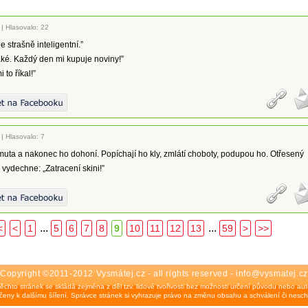
|
Hlasovalo: 22
e strašně inteligentní.”
ké. Každý den mi kupuje noviny!”
 to říkal!”
|
Hlasovalo: 7
uta a nakonec ho dohoní. Popíchají ho kly, zmlátí choboty, podupou ho. Otřesený
vydechne: „Zatracení skini!”
...
...
<
<
1
5
6
7
8
9
10
11
12
13
59
>
>>
Copyright ©2011-2012 Vysmátej.cz - all rights reserved - info@vysmatej.cz
ěchto stránek se skládá zejména z děl tzv. lidové tvořivosti bez možnosti určení původu nebo auto
eny k dalšímu šíření. Správce stránek si vyhrazuje právo na změnu obsahu a schválení či nesch