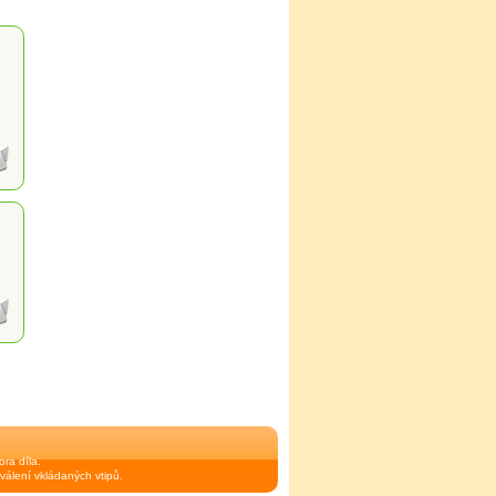
ra díla.
válení vkládaných vtipů.