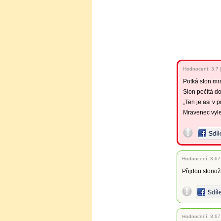
Hodnocení:
3.7
Potká slon mra
Slon počítá do
„Ten je asi v p
Mravenec vylez
Hodnocení:
3.67
Přijdou stonož
Hodnocení:
3.67