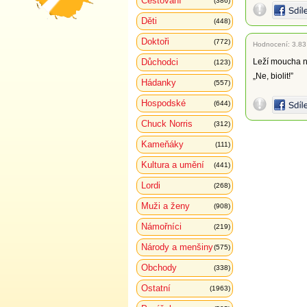
Cestování
(386)
Děti
(448)
Doktoři
(772)
Hodnocení:
3.83
Důchodci
Leží moucha na
(123)
„Ne, biolit!”
Hádanky
(557)
Hospodské
(644)
Chuck Norris
(312)
Kameňáky
(111)
Kultura a umění
(441)
Lordi
(268)
Muži a ženy
(908)
Námořníci
(219)
Národy a menšiny
(575)
Obchody
(338)
Ostatní
(1963)