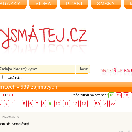
BRÁZKY
VIDEA
PŘÁNÍ
SMSKY
Celá fráze
vířatech - 589 zajímavých
 90
z
581
Počet vtipů na stránce:
10
20
50
...
...
<
<
1
5
6
7
8
9
10
11
12
13
59
>
>>
|
Hlasovalo: 9
aba oči: vodotěsný