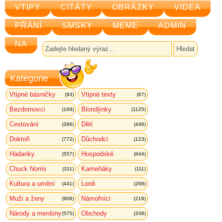
VTIPY
CITÁTY
OBRÁZKY
VIDEA
PŘÁNÍ
SMSKY
MEME
ADMIN
NA
Kategorie
Vtipné básničky
Vtipné texty
(93)
(67)
Bezdomovci
Blondýnky
(169)
(1125)
Cestování
Děti
(386)
(446)
Doktoři
Důchodci
(772)
(123)
Hádanky
Hospodské
(557)
(644)
Chuck Norris
Kameňáky
(311)
(111)
Kultura a umění
Lordi
(441)
(268)
Muži a ženy
Námořníci
(908)
(219)
Národy a menšiny
Obchody
(575)
(338)