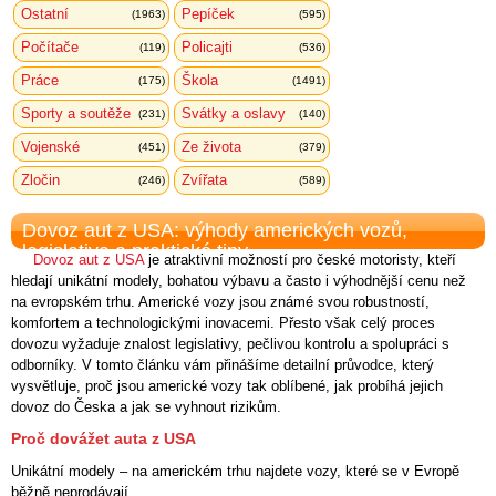
Ostatní
Pepíček
(1963)
(595)
Počítače
Policajti
(119)
(536)
Práce
Škola
(175)
(1491)
Sporty a soutěže
Svátky a oslavy
(231)
(140)
Vojenské
Ze života
(451)
(379)
Zločin
Zvířata
(246)
(589)
Dovoz aut z USA: výhody amerických vozů,
legislativa a praktické tipy
Dovoz aut z USA
je atraktivní možností pro české motoristy, kteří
hledají unikátní modely, bohatou výbavu a často i výhodnější cenu než
na evropském trhu. Americké vozy jsou známé svou robustností,
komfortem a technologickými inovacemi. Přesto však celý proces
dovozu vyžaduje znalost legislativy, pečlivou kontrolu a spolupráci s
odborníky. V tomto článku vám přinášíme detailní průvodce, který
vysvětluje, proč jsou americké vozy tak oblíbené, jak probíhá jejich
dovoz do Česka a jak se vyhnout rizikům.
Proč dovážet auta z USA
Unikátní modely
– na americkém trhu najdete vozy, které se v Evropě
běžně neprodávají.