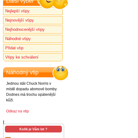
Další výběr
Nejlepší vtipy
Nejnovější vtipy
Nejhodnocenější vtipy
Náhodné vtipy
Přidat vtip
Vtipy ke schválení
Náhodný vtip
Jednou stál Chuck Norris v
místě dopadu atomové bomby.
Dodnes má trochu opálenější
kůži.
Odkaz na vtip
l
Kolik je Vám let ?