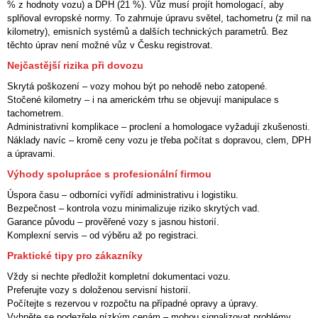
% z hodnoty vozu) a DPH (21 %). Vůz musí projít homologací, aby
splňoval evropské normy. To zahrnuje úpravu světel, tachometru (z mil na
kilometry), emisních systémů a dalších technických parametrů. Bez
těchto úprav není možné vůz v Česku registrovat.
Nejčastější rizika při dovozu
Skrytá poškození
– vozy mohou být po nehodě nebo zatopené.
Stočené kilometry
– i na americkém trhu se objevují manipulace s
tachometrem.
Administrativní komplikace
– proclení a homologace vyžadují zkušenosti.
Náklady navíc
– kromě ceny vozu je třeba počítat s dopravou, clem, DPH
a úpravami.
Výhody spolupráce s profesionální firmou
Úspora času – odborníci vyřídí administrativu i logistiku.
Bezpečnost – kontrola vozu minimalizuje riziko skrytých vad.
Garance původu – prověřené vozy s jasnou historií.
Komplexní servis – od výběru až po registraci.
Praktické tipy pro zákazníky
Vždy si nechte předložit kompletní dokumentaci vozu.
Preferujte vozy s doloženou servisní historií.
Počítejte s rezervou v rozpočtu na případné opravy a úpravy.
Vyhněte se podezřele nízkým cenám – mohou signalizovat problémy.