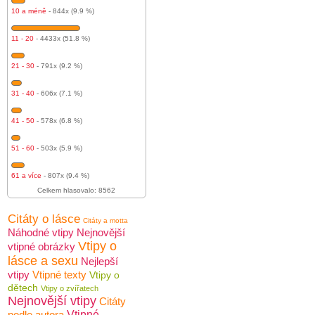
10 a méně
- 844x (9.9 %)
11 - 20
- 4433x (51.8 %)
21 - 30
- 791x (9.2 %)
31 - 40
- 606x (7.1 %)
41 - 50
- 578x (6.8 %)
51 - 60
- 503x (5.9 %)
61 a více
- 807x (9.4 %)
Celkem hlasovalo: 8562
Citáty o lásce
Citáty a motta
Náhodné vtipy
Nejnovější
Vtipy o
vtipné obrázky
lásce a sexu
Nejlepší
vtipy
Vtipné texty
Vtipy o
dětech
Vtipy o zvířatech
Nejnovější vtipy
Citáty
podle autora
Vtipné