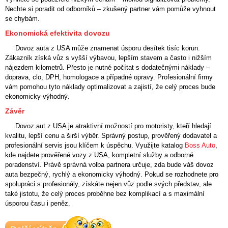
Nechte si poradit od odborníků – zkušený partner vám pomůže vyhnout
se chybám.
Ekonomická efektivita dovozu
Dovoz auta z USA může znamenat úsporu desítek tisíc korun.
Zákazník získá vůz s vyšší výbavou, lepším stavem a často i nižším
nájezdem kilometrů. Přesto je nutné počítat s dodatečnými náklady –
doprava, clo, DPH, homologace a případné opravy. Profesionální firmy
vám pomohou tyto náklady optimalizovat a zajistí, že celý proces bude
ekonomicky výhodný.
Závěr
Dovoz aut z USA je atraktivní možností pro motoristy, kteří hledají
kvalitu, lepší cenu a širší výběr. Správný postup, prověřený dodavatel a
profesionální servis jsou klíčem k úspěchu. Využijte katalog
Boss Auto
,
kde najdete prověřené vozy z USA, kompletní služby a odborné
poradenství. Právě správná volba partnera určuje, zda bude váš dovoz
auta bezpečný, rychlý a ekonomicky výhodný. Pokud se rozhodnete pro
spolupráci s profesionály, získáte nejen vůz podle svých představ, ale
také jistotu, že celý proces proběhne bez komplikací a s maximální
úsporou času i peněz.