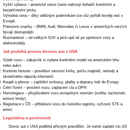
Vyšší výbava
– americké verze často nabízejí bohatší komfortní a
bezpečnostní prvky.
Výhodná cena
– díky odlišným podmínkám lze vůz pořídit levněji než v
Evropě.
Prémiové značky
– BMW, Audi, Mercedes či Lexus v amerických verzích
bývají dostupnější.
Rozmanitost
– od velkých SUV a pick‑upů až po sportovní vozy a
elektromobily.
Jak probíhá proces dovozu aut z USA
Výběr vozu
– zákazník si vybere konkrétní model na americkém trhu
nebo aukci.
Kontrola historie
– prověření servisní knihy, počtu majitelů, nehody a
skutečného nájezdu kilometrů.
Koupě a převoz
– zajištění smlouvy, platby a dopravy lodí do Evropy.
Celní řízení
– proclení vozu, zaplacení cla a DPH.
Homologace
– přizpůsobení vozu evropským normám (světla, tachometr,
emisní limity).
Registrace v ČR
– přihlášení vozu do českého registru, vyřízení STK a
emisí.
Legislativa a povinnosti
Dovoz aut z USA podléhá přísným pravidlům. Je nutné zaplatit clo (10