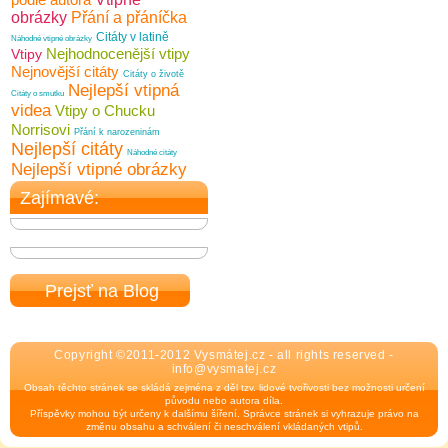
obrázky
Přání a přáníčka
Citáty v latině
Náhodné vtipné obrázky
Nejhodnocenější vtipy
Vtipy
Nejnovější citáty
Citáty o životě
Nejlepší vtipná
Citáty o smutku
videa
Vtipy o Chucku
Norrisovi
Přání k narozeninám
Nejlepší citáty
Náhodné citáty
Nejlepší vtipné obrázky
Zajímavé:
Prejsť na Blog
Copyright ©2011-2012 Vysmátej.cz - all rights reserved -
info@vysmatej.cz
Obsah těchto stránek se skládá zejména z děl tzv. lidové tvořivosti bez možnosti určení
původu nebo autora díla.
Příspěvky mohou být určeny k dalšímu šíření. Správce stránek si vyhrazuje právo na
změnu obsahu a schválení či neschválení vkládaných vtipů.