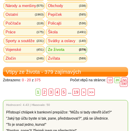
Národy a menšiny
Obchody
(575)
(338)
Ostatní
Pepíček
(1963)
(595)
Počítače
Policajti
(119)
(536)
Práce
Škola
(175)
(1491)
Sporty a soutěže
Svátky a oslavy
(231)
(140)
Vojenské
Ze života
(451)
(379)
Zločin
Zvířata
(246)
(589)
Vtipy ze života - 379 zajímavých
Zobrazeno:
0 - 20
z
375
Počet vtipů na stránce:
10
20
50
100
...
1
2
3
4
5
19
>
>>
Hodnocení:
4.43
|
Hlasovalo: 50
Přistoupí chlápek k bankovní prepážce: "Můžu si tady otevřít účet?"
"Jaký typ účtu byste si tak, pane, představoval?", ptá se úřednice.
"To je snad jedno, kurva!"
"Pardon, pane?! Zřejmě jsem se přeslechla!"