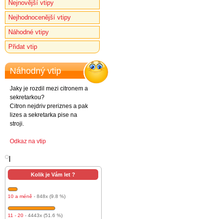
Nejnovější vtipy
Nejhodnocenější vtipy
Náhodné vtipy
Přidat vtip
Náhodný vtip
Jaky je rozdil mezi citronem a
sekretarkou?
Citron nejdriv preriznes a pak
lizes a sekretarka pise na
stroji.
Odkaz na vtip
l
Kolik je Vám let ?
10 a méně
- 848x (9.8 %)
11 - 20
- 4443x (51.6 %)