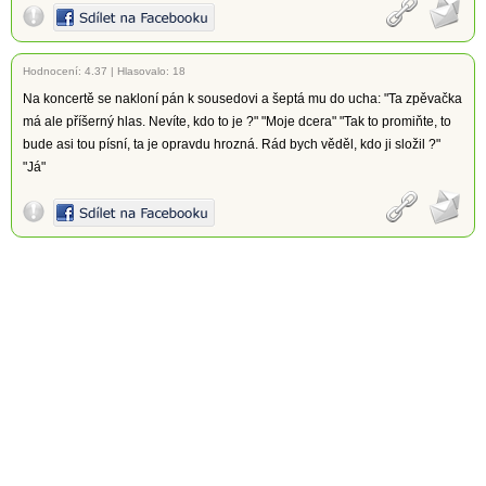
Hodnocení:
4.37
|
Hlasovalo: 18
Na koncertě se nakloní pán k sousedovi a šeptá mu do ucha: "Ta zpěvačka
má ale příšerný hlas. Nevíte, kdo to je ?" "Moje dcera" "Tak to promiňte, to
bude asi tou písní, ta je opravdu hrozná. Rád bych věděl, kdo ji složil ?"
"Já"