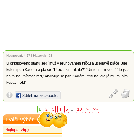
Hodnocení:
4.17
|
Hlasovalo: 23
U cirkusového stanu sedí muž v pruhovaném tričku a usedavě pláče. Jde
kolem pan Kaděra a ptá se: "Proč tak naříkáte?" "Umřel nám slon." "To jste
ho musel mít moc rád," obdivuje se pan Kaděra. "Ani ne, ale já mu musím
kopat hrob!"
...
1
2
3
4
5
19
>
>>
Další výběr
Nejlepší vtipy