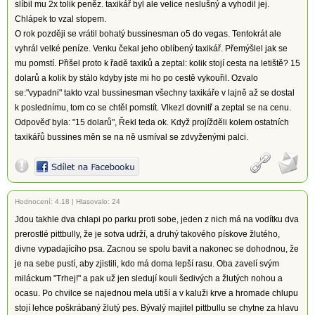
slíbil mu 2x tolik peněz. taxikář byl ale velice neslušný a vyhodil jej.
Chlápek to vzal stopem.
O rok později se vrátil bohatý bussinesman o5 do vegas. Tentokrát ale
vyhrál velké peníze. Venku čekal jeho oblíbený taxikář. Přemýšlel jak se
mu pomstí. Přišel proto k řadě taxiků a zeptal: kolik stojí cesta na letiště? 15
dolarů a kolik by stálo kdyby jste mi ho po cestě vykouřil. Ozvalo
se:"vypadni" takto vzal bussinesman všechny taxikáře v lajně až se dostal
k poslednímu, tom co se chtěl pomstít. Vlkezl dovnitř a zeptal se na cenu.
Odpověď byla: "15 dolarů", Řekl teda ok. Když projížděli kolem ostatních
taxikářů bussines měn se na ně usmíval se zdvyženými palci.
Hodnocení:
4.18
|
Hlasovalo: 24
Jdou takhle dva chlapi po parku proti sobe, jeden z nich má na vodítku dva
prerostlé pittbully, že je sotva udrží, a druhý takového pískove žlutého,
divne vypadajícího psa. Zacnou se spolu bavit a nakonec se dohodnou, že
je na sebe pustí, aby zjistili, kdo má doma lepší rasu. Oba zavelí svým
miláckum "Trhej!" a pak už jen sledují kouli šedivých a žlutých nohou a
ocasu. Po chvilce se najednou mela utiší a v kaluži krve a hromade chlupu
stojí lehce poškrábaný žlutý pes. Bývalý majitel pittbullu se chytne za hlavu