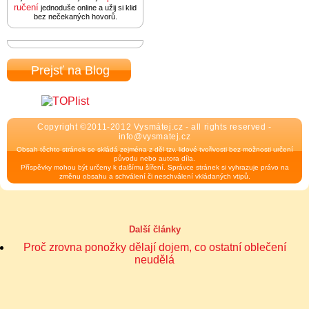
ručení
jednoduše online a užij si klid
bez nečekaných hovorů.
Prejsť na Blog
Copyright ©2011-2012 Vysmátej.cz - all rights reserved -
info@vysmatej.cz
Obsah těchto stránek se skládá zejména z děl tzv. lidové tvořivosti bez možnosti určení
původu nebo autora díla.
Příspěvky mohou být určeny k dalšímu šíření. Správce stránek si vyhrazuje právo na
změnu obsahu a schválení či neschválení vkládaných vtipů.
Další články
Proč zrovna ponožky dělají dojem, co ostatní oblečení
neudělá