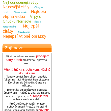
Nejhodnocenější vtipy
Nejnovější citáty
Citáty o
Nejlepší
životě
Citáty o smutku
vtipná videa
Vtipy o
Chucku Norrisovi
Přání k
Nejlepší
narozeninám
citáty
Náhodné citáty
Nejlepší vtipné obrázky
Zajímavé:
pronájem
Užij si pořádnou zábavu -
party stanů
pro každou správnou
akci.
Vtipná trička s potiskem
Náplně
.
do tiskáren
Tonery do tiskáren všech značek.
Všechny náplně do tiskáren skladem.
Doručení do 24 hodin. Garance
nákupu.
Telefonáty od pojišťoven jsou jako
špatný vtip – každý to zná, ale nikdo je
autopojištění
nechce. Spočítej si
online a nech je v klidu.
Proč pojišťovák radši nehraje
schovávanou? Protože ho stejně
povinné
najdou v telefonu. Sjednej si