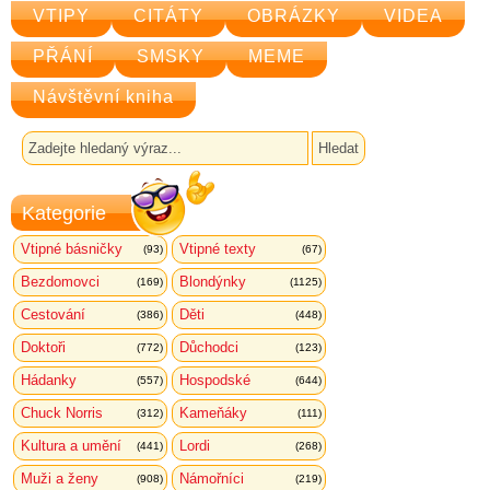
VTIPY
CITÁTY
OBRÁZKY
VIDEA
PŘÁNÍ
SMSKY
MEME
Návštěvní kniha
Kategorie
Vtipné básničky
Vtipné texty
(93)
(67)
Bezdomovci
Blondýnky
(169)
(1125)
Cestování
Děti
(386)
(448)
Doktoři
Důchodci
(772)
(123)
Hádanky
Hospodské
(557)
(644)
Chuck Norris
Kameňáky
(312)
(111)
Kultura a umění
Lordi
(441)
(268)
Muži a ženy
Námořníci
(908)
(219)