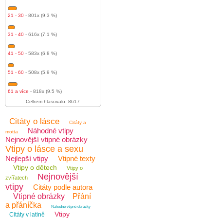
21 - 30
- 801x (9.3 %)
31 - 40
- 616x (7.1 %)
41 - 50
- 583x (6.8 %)
51 - 60
- 508x (5.9 %)
61 a více
- 818x (9.5 %)
Celkem hlasovalo: 8617
Citáty o lásce
Citáty a
Náhodné vtipy
motta
Nejnovější vtipné obrázky
Vtipy o lásce a sexu
Nejlepší vtipy
Vtipné texty
Vtipy o dětech
Vtipy o
Nejnovější
zvířatech
vtipy
Citáty podle autora
Vtipné obrázky
Přání
a přáníčka
Náhodné vtipné obrázky
Vtipy
Citáty v latině