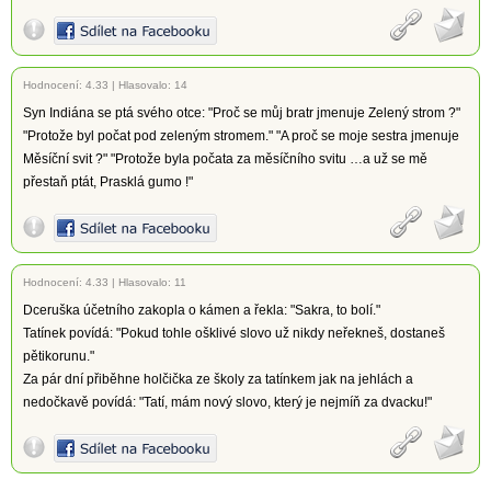
Hodnocení:
4.33
|
Hlasovalo: 14
Syn Indiána se ptá svého otce: "Proč se můj bratr jmenuje Zelený strom ?"
"Protože byl počat pod zeleným stromem." "A proč se moje sestra jmenuje
Měsíční svit ?" "Protože byla počata za měsíčního svitu …a už se mě
přestaň ptát, Prasklá gumo !"
Hodnocení:
4.33
|
Hlasovalo: 11
Dceruška účetního zakopla o kámen a řekla: "Sakra, to bolí."
Tatínek povídá: "Pokud tohle ošklivé slovo už nikdy neřekneš, dostaneš
pětikorunu."
Za pár dní přiběhne holčička ze školy za tatínkem jak na jehlách a
nedočkavě povídá: "Tatí, mám nový slovo, který je nejmíň za dvacku!"