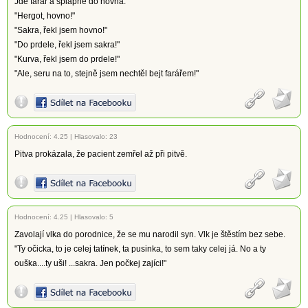
Jde farář a šplápne do hovna.
"Hergot, hovno!"
"Sakra, řekl jsem hovno!"
"Do prdele, řekl jsem sakra!"
"Kurva, řekl jsem do prdele!"
"Ale, seru na to, stejně jsem nechtěl bejt farářem!"
Hodnocení:
4.25
|
Hlasovalo: 23
Pitva prokázala, že pacient zemřel až při pitvě.
Hodnocení:
4.25
|
Hlasovalo: 5
Zavolají vlka do porodnice, že se mu narodil syn. Vlk je štěstím bez sebe.
"Ty očicka, to je celej tatínek, ta pusinka, to sem taky celej já. No a ty
ouška....ty uši! ...sakra. Jen počkej zajíci!"