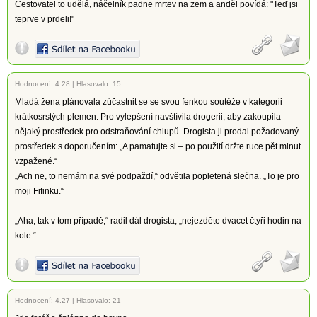
Cestovatel to udělá, náčelník padne mrtev na zem a anděl povídá: "Teď jsi
teprve v prdeli!"
Hodnocení:
4.28
|
Hlasovalo: 15
Mladá žena plánovala zúčastnit se se svou fenkou soutěže v kategorii
krátkosrstých plemen. Pro vylepšení navštívila drogerii, aby zakoupila
nějaký prostředek pro odstraňování chlupů. Drogista ji prodal požadovaný
prostředek s doporučením: „A pamatujte si – po použití držte ruce pět minut
vzpažené.“
„Ach ne, to nemám na své podpaždí,“ odvětila popletená slečna. „To je pro
moji Fifinku.“
„Aha, tak v tom případě,“ radil dál drogista, „nejezděte dvacet čtyři hodin na
kole.“
Hodnocení:
4.27
|
Hlasovalo: 21