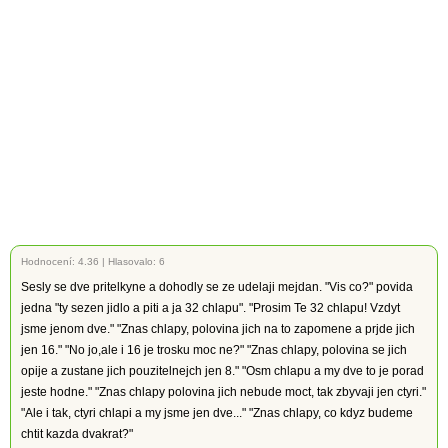
Hodnocení:
4.36
|
Hlasovalo: 6
Sesly se dve pritelkyne a dohodly se ze udelaji mejdan. "Vis co?" povida
jedna "ty sezen jidlo a piti a ja 32 chlapu". "Prosim Te 32 chlapu! Vzdyt
jsme jenom dve." "Znas chlapy, polovina jich na to zapomene a prjde jich
jen 16." "No jo,ale i 16 je trosku moc ne?" "Znas chlapy, polovina se jich
opije a zustane jich pouzitelnejch jen 8." "Osm chlapu a my dve to je porad
jeste hodne." "Znas chlapy polovina jich nebude moct, tak zbyvaji jen ctyri."
"Ale i tak, ctyri chlapi a my jsme jen dve..." "Znas chlapy, co kdyz budeme
chtit kazda dvakrat?"