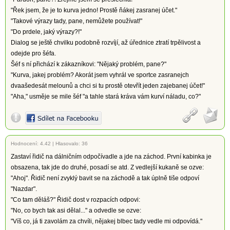
"Řek jsem, že je to kurva jedno! Prostě ňákej zasranej účet."
"Takové výrazy tady, pane, nemůžete používat!"
"Do prdele, jaký výrazy?!"
Dialog se ještě chvilku podobně rozvíjí, až úřednice ztratí trpělivost a
odejde pro šéfa.
Šéf s ní přichází k zákazníkovi: "Nějaký problém, pane?"
"Kurva, jakej problém? Akorát jsem vyhrál ve sportce zasranejch
dvaašedesát melounů a chci si tu prostě otevřít jeden zajebanej účet!"
"Aha," usměje se mile šéf "a tahle stará kráva vám kurví náladu, co?"
Hodnocení:
4.42
|
Hlasovalo: 36
Zastaví řidič na dálničním odpočívadle a jde na záchod. První kabinka je
obsazena, tak jde do druhé, posadí se atd. Z vedlejší kukaně se ozve:
"Ahoj". Řidič není zvyklý bavit se na záchodě a tak úplně tiše odpoví
"Nazdar".
"Co tam děláš?" Řidič dost v rozpacích odpovi:
"No, co bych tak asi dělal..." a odvedle se ozve:
"Víš co, já ti zavolám za chvíli, nějakej blbec tady vedle mi odpovídá."