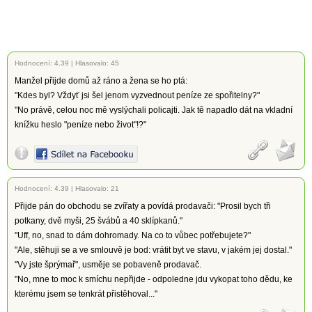
Hodnocení:
4.39
|
Hlasovalo: 45
Manžel přijde domů až ráno a žena se ho ptá:
"Kdes byl? Vždyť jsi šel jenom vyzvednout peníze ze spořitelny?"
"No právě, celou noc mě vyslýchali policajti. Jak tě napadlo dát na vkladní
knížku heslo "peníze nebo život"!?"
Hodnocení:
4.39
|
Hlasovalo: 21
Přijde pán do obchodu se zvířaty a povídá prodavači: "Prosil bych tři
potkany, dvě myši, 25 švábů a 40 sklípkanů."
"Uff, no, snad to dám dohromady. Na co to vůbec potřebujete?"
"Ale, stěhuji se a ve smlouvě je bod: vrátit byt ve stavu, v jakém jej dostal."
"Vy jste šprýmař", usměje se pobaveně prodavač.
"No, mne to moc k smíchu nepřijde - odpoledne jdu vykopat toho dědu, ke
kterému jsem se tenkrát přistěhoval..."