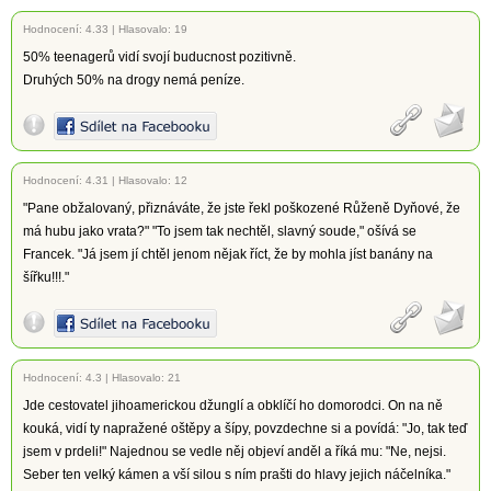
Hodnocení:
4.33
|
Hlasovalo: 19
50% teenagerů vidí svojí buducnost pozitivně.
Druhých 50% na drogy nemá peníze.
Hodnocení:
4.31
|
Hlasovalo: 12
"Pane obžalovaný, přiznáváte, že jste řekl poškozené Růženě Dyňové, že
má hubu jako vrata?" "To jsem tak nechtěl, slavný soude," ošívá se
Francek. "Já jsem jí chtěl jenom nějak říct, že by mohla jíst banány na
šířku!!!."
Hodnocení:
4.3
|
Hlasovalo: 21
Jde cestovatel jihoamerickou džunglí a obklíčí ho domorodci. On na ně
kouká, vidí ty napražené oštěpy a šípy, povzdechne si a povídá: "Jo, tak teď
jsem v prdeli!" Najednou se vedle něj objeví anděl a říká mu: "Ne, nejsi.
Seber ten velký kámen a vší silou s ním prašti do hlavy jejich náčelníka."