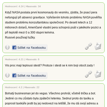
Hodnocení:
4.24
|
Hlasovalo: 34
Když NASA poslala první kosmonauty do vesmíru, zjistila, že psací pera
nefungují při absenci gravitace. Vyřešením tohoto problému NASA pověřila
studiem problému konzultantskou společnost. Po deseti letech a 12
milionech dolarů, Američané vlastní pera schopná psát v jakékoliv pozici a
při teplotě mezi 0 a 300 stupni kelvina.
Rusové používají tužky.
Hodnocení:
4.21
|
Hlasovalo: 6
Vis proc maji teplousi stesti? Protoze i stesti se k nim boji otocit zady !
Hodnocení:
4.2
|
Hlasovalo: 22
Bohatý businesman jel do vegas. Všechno prohrál, včetně trička a bot.
Jediné co mu zůstalo byla zpáteční letenka. Sednul proto do taxíku a
poprosil taxikáře jestli by jej nedovezl na letiště, že mu dá svojí adresu a