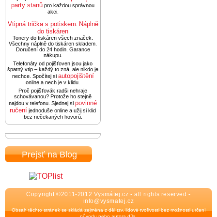
party stanů
pro každou správnou
akci.
Vtipná trička s potiskem
Náplně
.
do tiskáren
Tonery do tiskáren všech značek.
Všechny náplně do tiskáren skladem.
Doručení do 24 hodin. Garance
nákupu.
Telefonáty od pojišťoven jsou jako
špatný vtip – každý to zná, ale nikdo je
autopojištění
nechce. Spočítej si
online a nech je v klidu.
Proč pojišťovák radši nehraje
schovávanou? Protože ho stejně
povinné
najdou v telefonu. Sjednej si
ručení
jednoduše online a užij si klid
bez nečekaných hovorů.
Prejsť na Blog
Copyright ©2011-2012 Vysmátej.cz - all rights reserved -
info@vysmatej.cz
Obsah těchto stránek se skládá zejména z děl tzv. lidové tvořivosti bez možnosti určení
původu nebo autora díla.