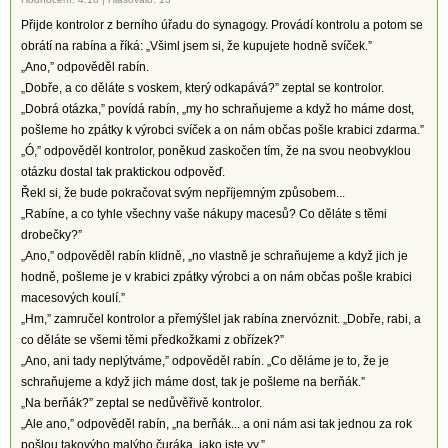
Přijde kontrolor z berního úřadu do synagogy. Provádí kontrolu a potom se
obrátí na rabína a říká: „Všiml jsem si, že kupujete hodně svíček.”
„Ano,” odpověděl rabín.
„Dobře, a co děláte s voskem, který odkapává?” zeptal se kontrolor.
„Dobrá otázka,” povídá rabín, „my ho schraňujeme a když ho máme dost,
pošleme ho zpátky k výrobci svíček a on nám občas pošle krabici zdarma.”
„Ó,” odpověděl kontrolor, poněkud zaskočen tím, že na svou neobvyklou
otázku dostal tak praktickou odpověď.
Řekl si, že bude pokračovat svým nepříjemným způsobem...
„Rabíne, a co tyhle všechny vaše nákupy macesů? Co děláte s těmi
drobečky?”
„Ano,” odpověděl rabín klidně, „no vlastně je schraňujeme a když jich je
hodně, pošleme je v krabici zpátky výrobci a on nám občas pošle krabici
macesových koulí.”
„Hm,” zamručel kontrolor a přemýšlel jak rabína znervóznit. „Dobře, rabi, a
co děláte se všemi těmi předkožkami z obřízek?”
„Ano, ani tady neplýtváme,” odpověděl rabín. „Co děláme je to, že je
schraňujeme a když jich máme dost, tak je pošleme na berňák.”
„Na berňák?” zeptal se nedůvěřivě kontrolor.
„Ale ano,” odpověděl rabín, „na berňák... a oni nám asi tak jednou za rok
pošlou takovýho malýho čuráka, jako jste vy.”