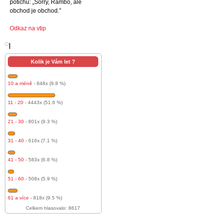
potichu: „Sorry, Rambo, ale
obchod je obchod.”
Odkaz na vtip
l
Kolik je Vám let ?
10 a méně
- 848x (9.8 %)
11 - 20
- 4443x (51.6 %)
21 - 30
- 801x (9.3 %)
31 - 40
- 616x (7.1 %)
41 - 50
- 583x (6.8 %)
51 - 60
- 508x (5.9 %)
61 a více
- 818x (9.5 %)
Celkem hlasovalo: 8617