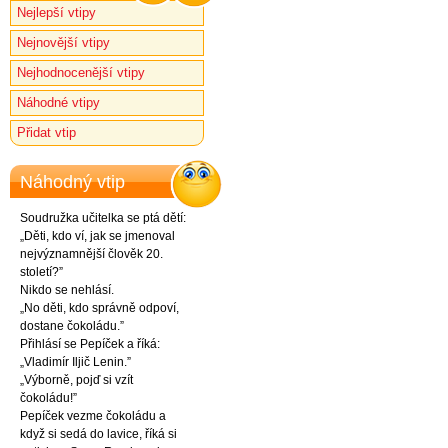
Nejlepší vtipy
Nejnovější vtipy
Nejhodnocenější vtipy
Náhodné vtipy
Přidat vtip
Náhodný vtip
Soudružka učitelka se ptá dětí:
„Děti, kdo ví, jak se jmenoval
nejvýznamnější člověk 20.
století?”
Nikdo se nehlásí.
„No děti, kdo správně odpoví,
dostane čokoládu.”
Přihlásí se Pepíček a říká:
„Vladimír Iljič Lenin.”
„Výborně, pojď si vzít
čokoládu!”
Pepíček vezme čokoládu a
když si sedá do lavice, říká si