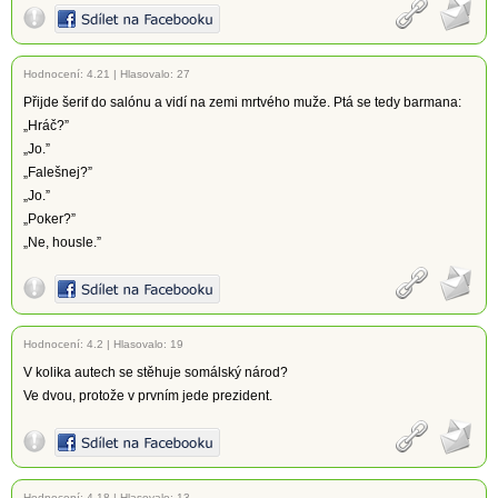
Hodnocení:
4.21
|
Hlasovalo: 27
Přijde šerif do salónu a vidí na zemi mrtvého muže. Ptá se tedy barmana:
„Hráč?”
„Jo.”
„Falešnej?”
„Jo.”
„Poker?”
„Ne, housle.”
Hodnocení:
4.2
|
Hlasovalo: 19
V kolika autech se stěhuje somálský národ?
Ve dvou, protože v prvním jede prezident.
Hodnocení:
4.18
|
Hlasovalo: 13