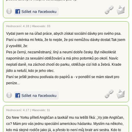
Hodnocení:
4.18
|
Hlasovalo: 33
Vydal jsem se na úřad práce, abych získal sociální dávky pro svého psa.
Paní u okénka mi řekla, že to nejde, že psi nemůžou dávky dostat.Tak jsem
jí vysvětlil, že:
Pes je černý, nezaměstnaný, líný a neumí dobře česky. Byl několikrát
napomínán za sexuální obtěžování a má plno potomků po okolí. Navíc
neplatí daně, na záchod chodí do parku, obtěžuje cizí lidi a žebrá. Krade
jídlo a netuší, kdo je jeho otec.
Paní se ještě jednou podívala do papírů a - v pondělí se mám stavit pro
peníze...
Hodnocení:
4.17
|
Hlasovalo: 11
Do New Yorku přiletí Angličan a taxikář mu na letišti říká: „Vy jste Angličan,
co? Mám pro vás jednu speciální americkou hádanku. Myslím na někoho,
kdo má stejné rodiče jako já, a přesto to není můj bratr ani sestra. Kdo to