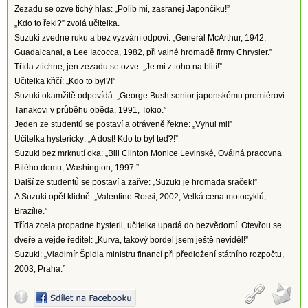
Zezadu se ozve tichý hlas: „Polib mi, zasranej Japončíku!”
„Kdo to řekl?” zvolá učitelka.
Suzuki zvedne ruku a bez vyzvání odpoví: „Generál McArthur, 1942,
Guadalcanal, a Lee Iacocca, 1982, při valné hromadě firmy Chrysler.”
Třída ztichne, jen zezadu se ozve: „Je mi z toho na blití!”
Učitelka křičí: „Kdo to byl?!”
Suzuki okamžitě odpovídá: „George Bush senior japonskému premiérovi
Tanakovi v průběhu oběda, 1991, Tokio.”
Jeden ze studentů se postaví a otráveně řekne: „Vyhul mi!”
Učitelka hystericky: „A dost! Kdo to byl teď?!”
Suzuki bez mrknutí oka: „Bill Clinton Monice Levinské, Oválná pracovna
Bílého domu, Washington, 1997.”
Další ze studentů se postaví a zařve: „Suzuki je hromada sraček!”
A Suzuki opět klidně: „Valentino Rossi, 2002, Velká cena motocyklů,
Brazílie.”
Třída zcela propadne hysterii, učitelka upadá do bezvědomí. Otevřou se
dveře a vejde ředitel: „Kurva, takový bordel jsem ještě neviděl!”
Suzuki: „Vladimír Špidla ministru financí při předložení státního rozpočtu,
2003, Praha.”