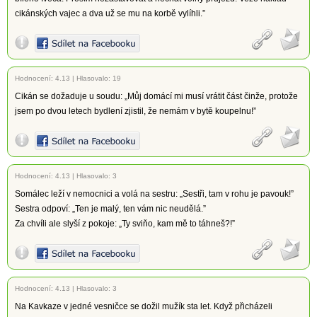
cikánských vajec a dva už se mu na korbě vylíhli.”
Hodnocení:
4.13
|
Hlasovalo: 19
Cikán se dožaduje u soudu: „Můj domácí mi musí vrátit část činže, protože
jsem po dvou letech bydlení zjistil, že nemám v bytě koupelnu!”
Hodnocení:
4.13
|
Hlasovalo: 3
Somálec leží v nemocnici a volá na sestru: „Sestři, tam v rohu je pavouk!”
Sestra odpoví: „Ten je malý, ten vám nic neudělá.”
Za chvíli ale slyší z pokoje: „Ty sviňo, kam mě to táhneš?!”
Hodnocení:
4.13
|
Hlasovalo: 3
Na Kavkaze v jedné vesničce se dožil mužík sta let. Když přicházeli