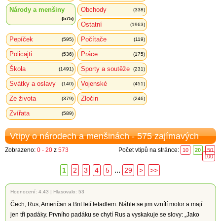
Národy a menšiny
Obchody
(338)
(575)
Ostatní
(1963)
Pepíček
Počítače
(595)
(119)
Policajti
Práce
(536)
(175)
Škola
Sporty a soutěže
(1491)
(231)
Svátky a oslavy
Vojenské
(140)
(451)
Ze života
Zločin
(379)
(246)
Zvířata
(589)
Vtipy o národech a menšinách - 575 zajímavých
Zobrazeno:
0 - 20
z
573
Počet vtipů na stránce:
10
20
50
100
...
1
2
3
4
5
29
>
>>
Hodnocení:
4.43
|
Hlasovalo: 53
Čech, Rus, Američan a Brit letí letadlem. Náhle se jim vznítí motor a mají
jen tři padáky. Prvního padáku se chytí Rus a vyskakuje se slovy: „Jako