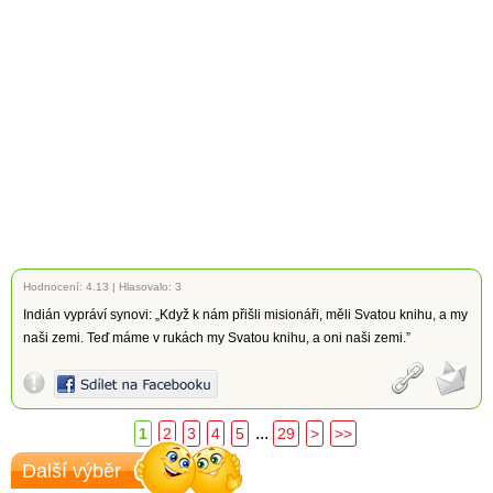
Hodnocení:
4.13
|
Hlasovalo: 3
Indián vypráví synovi: „Když k nám přišli misionáři, měli Svatou knihu, a my
naši zemi. Teď máme v rukách my Svatou knihu, a oni naši zemi.”
...
1
2
3
4
5
29
>
>>
Další výběr