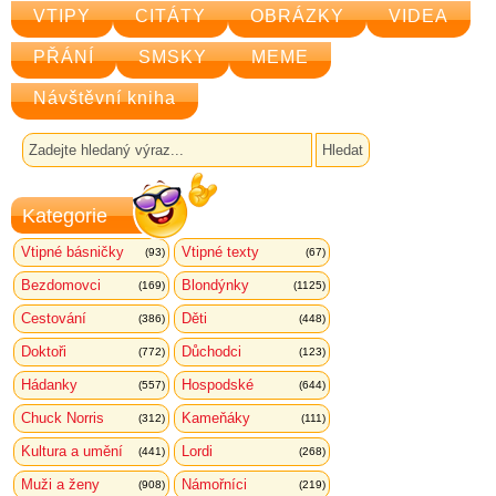
VTIPY
CITÁTY
OBRÁZKY
VIDEA
PŘÁNÍ
SMSKY
MEME
Návštěvní kniha
Kategorie
Vtipné básničky
Vtipné texty
(93)
(67)
Bezdomovci
Blondýnky
(169)
(1125)
Cestování
Děti
(386)
(448)
Doktoři
Důchodci
(772)
(123)
Hádanky
Hospodské
(557)
(644)
Chuck Norris
Kameňáky
(312)
(111)
Kultura a umění
Lordi
(441)
(268)
Muži a ženy
Námořníci
(908)
(219)