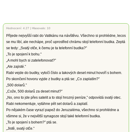
Hodnocení:
4.27
|
Hlasovalo: 10
Přijede nejvyšší rabi do Vatikánu na návštěvu. Všechno si prohlédne, lecos
se mu líbí, ale nechápe, proč uprostřed chrámu stojí telefonní budka. Zeptá
se tedy: „Svatý otče, k čemu je ta telefonní budka?”
„To je spojení k bohu.”
„A mohl bych si zatelefonovat?”
„Ale zajisté.”
Rabi vejde do budky, vytočí číslo a takových deset minut hovoří s bohem.
Po skončení hovoru vyjde z budky a ptá se: „Co zaplatím?”
„500 dolarů.”
„Cože, 500 dolarů za deset minut?”
„No, ono to jde přes satelit a to stojí hrozný peníze,” odpovídá svatý otec.
Rabi nekomentuje, vytáhne pět set dolarů a zaplatí.
Po nějakém čase vyrazí papež do Jeruzaléma, všechno si prohlédne a
všimne si, že v největší synagoze stojí také telefonní budka.
„To je spojení s bohem?” ptá se.
„Jistě, svatý otče.”