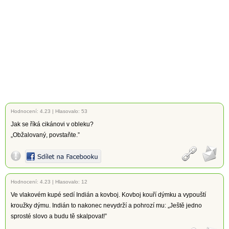
Hodnocení:
4.23
|
Hlasovalo: 53
Jak se říká cikánovi v obleku?
„Obžalovaný, povstaňte.”
Hodnocení:
4.23
|
Hlasovalo: 12
Ve vlakovém kupé sedí Indián a kovboj. Kovboj kouří dýmku a vypouští
kroužky dýmu. Indián to nakonec nevydrží a pohrozí mu: „Ještě jedno
sprosté slovo a budu tě skalpovat!”