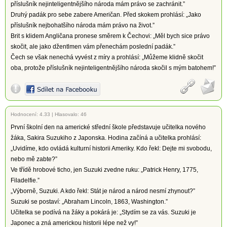
příslušník nejinteligentnějšího národa mám právo se zachránit.”
Druhý padák pro sebe zabere Američan. Před skokem prohlásí: „Jako
příslušník nejbohatšího národa mám právo na život.”
Brit s klidem Angličana pronese směrem k Čechovi: „Měl bych sice právo
skočit, ale jako džentlmen vám přenechám poslední padák.”
Čech se však nenechá vyvést z míry a prohlásí: „Můžeme klidně skočit
oba, protože příslušník nejinteligentnějšího národa skočil s mým batohem!”
Hodnocení:
4.33
|
Hlasovalo: 46
První školní den na americké střední škole představuje učitelka nového
žáka, Sakira Suzukiho z Japonska. Hodina začíná a učitelka prohlásí:
„Uvidíme, kdo ovládá kulturní historii Ameriky. Kdo řekl: Dejte mi svobodu,
nebo mě zabte?”
Ve třídě hrobové ticho, jen Suzuki zvedne ruku: „Patrick Henry, 1775,
Filadelfie.”
„Výborně, Suzuki. A kdo řekl: Stát je národ a národ nesmí zhynout?”
Suzuki se postaví: „Abraham Lincoln, 1863, Washington.”
Učitelka se podívá na žáky a pokárá je: „Stydím se za vás. Suzuki je
Japonec a zná americkou historii lépe než vy!”