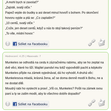
„A mohl bych si zavolat?”
„Zajisté, svatý otče.”
Papež vejde do budky a asi deset minut hovoří s bohem. Po skončení
hovoru vyjde a ptá se: „Co zaplatím?”
„10 centů, svatý otče.”
„Cože, jen deset centů, když u nás to stojí takový peníze?”
„To víte, místní hovor.”
Hodnocení:
4.25
|
Hlasovalo: 7
Munkeles se odhodlá na cestu k zázračnému rabimu, aby se ho zeptal na
dvě věci, které ho tíží. Majitel panství mu totiž vypověděl pacht a kdykoliv
Munkeles přijde na zámek vyjednávat, dá ho vyhodit. A druhá věc:
Munkelesova mladá, krásná žena, ač se doma denně modlí k Bohu, ne a
ne dostat dítě.
Moudrý rabi ho vyslechl a praví: „Víš co, Munkeles? Pošli na zámek svou
paní a ty se zatím modli, aby to všechno dobře dopadlo!”