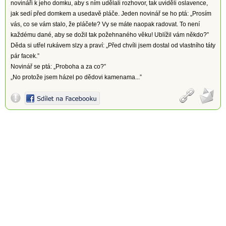
novináři k jeho domku, aby s ním udělali rozhovor, tak uviděli oslavence,
jak sedí před domkem a usedavě pláče. Jeden novinář se ho ptá: „Prosím
vás, co se vám stalo, že pláčete? Vy se máte naopak radovat. To není
každému dané, aby se dožil tak požehnaného věku! Ublížil vám někdo?”
Děda si utřel rukávem slzy a praví: „Před chvíli jsem dostal od vlastního táty
pár facek.”
Novinář se ptá: „Proboha a za co?”
„No protože jsem házel po dědovi kamenama...”