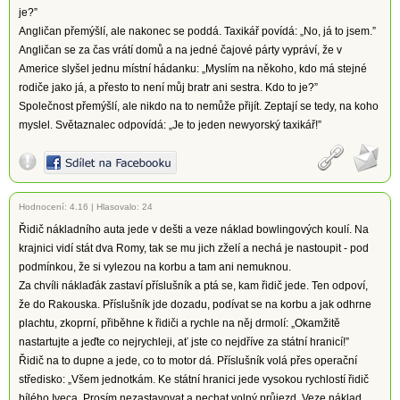
je?”
Angličan přemýšlí, ale nakonec se poddá. Taxikář povídá: „No, já to jsem.”
Angličan se za čas vrátí domů a na jedné čajové párty vypráví, že v
Americe slyšel jednu místní hádanku: „Myslím na někoho, kdo má stejné
rodiče jako já, a přesto to není můj bratr ani sestra. Kdo to je?”
Společnost přemýšlí, ale nikdo na to nemůže přijít. Zeptají se tedy, na koho
myslel. Světaznalec odpovídá: „Je to jeden newyorský taxikář!”
Hodnocení:
4.16
|
Hlasovalo: 24
Řidič nákladního auta jede v dešti a veze náklad bowlingových koulí. Na
krajnici vidí stát dva Romy, tak se mu jich zželí a nechá je nastoupit - pod
podmínkou, že si vylezou na korbu a tam ani nemuknou.
Za chvíli náklaďák zastaví příslušník a ptá se, kam řidič jede. Ten odpoví,
že do Rakouska. Příslušník jde dozadu, podívat se na korbu a jak odhrne
plachtu, zkoprní, přiběhne k řidiči a rychle na něj drmolí: „Okamžitě
nastartujte a jeďte co nejrychleji, ať jste co nejdříve za státní hranicí!”
Řidič na to dupne a jede, co to motor dá. Příslušník volá přes operační
středisko: „Všem jednotkám. Ke státní hranici jede vysokou rychlostí řidič
bílého Iveca. Prosím nezastavovat a nechat volný průjezd. Veze náklad