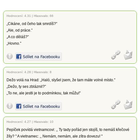
Hodnocení:
4.31
|
Hlasovalo: 66
„Cikáne, od čeho tak smrdíš?”
„Ale, od práce.”
„A co děláš?”
„Hovno.”
Hodnocení:
4.28
|
Hlasovalo: 8
Dežo volá na Hrad: „Haló, slyšel jsem, že tam máte volné místo.”
„Dežo, ty ses zbláznil?”
„To ne, ale jestli je to podmínkou, tak můžu!”
Hodnocení:
4.27
|
Hlasovalo: 10
Pepíček povídá vietnamcovi: ,, Ty tady pořád jen stojíš, to nemáš křečové
žíly? " A vietnamec: ,, Nemám, nemám, ale zítra dovezu! "