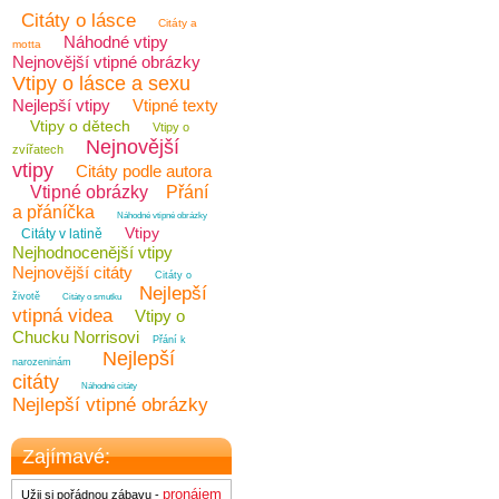
Citáty o lásce
Citáty a
Náhodné vtipy
motta
Nejnovější vtipné obrázky
Vtipy o lásce a sexu
Nejlepší vtipy
Vtipné texty
Vtipy o dětech
Vtipy o
Nejnovější
zvířatech
vtipy
Citáty podle autora
Vtipné obrázky
Přání
a přáníčka
Náhodné vtipné obrázky
Vtipy
Citáty v latině
Nejhodnocenější vtipy
Nejnovější citáty
Citáty o
Nejlepší
životě
Citáty o smutku
vtipná videa
Vtipy o
Chucku Norrisovi
Přání k
Nejlepší
narozeninám
citáty
Náhodné citáty
Nejlepší vtipné obrázky
Zajímavé:
pronájem
Užij si pořádnou zábavu -