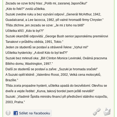
Zezadu se ozve tichý hlas: „Polib mi, zasranej Japončíku!”
„Kdo to řekl?” zvolá učitelka.
Suzuki zvedne ruku a bez vyzvání odpoví: „Generál McArthur, 1942,
Guadalcanal, a Lee Iacocca, 1982, při valné hromadě firmy Chrysler.”
Třída ztichne, jen zezadu se ozve: „Je mi z toho na blití!”
Učitelka křičí: „Kdo to byl?!”
Suzuki okamžitě odpovídá: „George Bush senior japonskému premiérovi
Tanakovi v průběhu oběda, 1991, Tokio.”
Jeden ze studentů se postaví a otráveně řekne: „Vyhul mi!”
Učitelka hystericky: „A dost! Kdo to byl teď?!”
Suzuki bez mrknutí oka: „Bill Clinton Monice Levinské, Oválná pracovna
Bílého domu, Washington, 1997.”
Další ze studentů se postaví a zařve: „Suzuki je hromada sraček!”
A Suzuki opět klidně: „Valentino Rossi, 2002, Velká cena motocyklů,
Brazílie.”
Třída zcela propadne hysterii, učitelka upadá do bezvědomí. Otevřou se
dveře a vejde ředitel: „Kurva, takový bordel jsem ještě neviděl!”
Suzuki: „Vladimír Špidla ministru financí při předložení státního rozpočtu,
2003, Praha.”