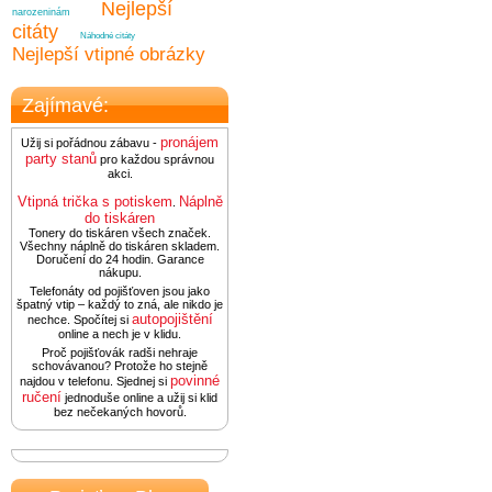
Nejlepší
narozeninám
citáty
Náhodné citáty
Nejlepší vtipné obrázky
Zajímavé:
pronájem
Užij si pořádnou zábavu -
party stanů
pro každou správnou
akci.
Vtipná trička s potiskem
Náplně
.
do tiskáren
Tonery do tiskáren všech značek.
Všechny náplně do tiskáren skladem.
Doručení do 24 hodin. Garance
nákupu.
Telefonáty od pojišťoven jsou jako
špatný vtip – každý to zná, ale nikdo je
autopojištění
nechce. Spočítej si
online a nech je v klidu.
Proč pojišťovák radši nehraje
schovávanou? Protože ho stejně
povinné
najdou v telefonu. Sjednej si
ručení
jednoduše online a užij si klid
bez nečekaných hovorů.