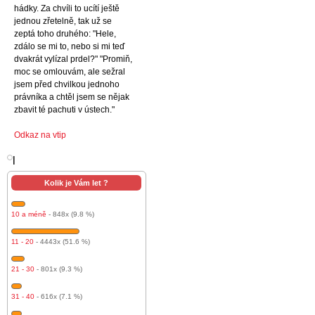
hádky. Za chvíli to ucítí ještě
jednou zřetelně, tak už se
zeptá toho druhého: "Hele,
zdálo se mi to, nebo si mi teď
dvakrát vylízal prdel?" "Promiň,
moc se omlouvám, ale sežral
jsem před chvilkou jednoho
právníka a chtěl jsem se nějak
zbavit té pachuti v ústech."
Odkaz na vtip
l
Kolik je Vám let ?
10 a méně
- 848x (9.8 %)
11 - 20
- 4443x (51.6 %)
21 - 30
- 801x (9.3 %)
31 - 40
- 616x (7.1 %)