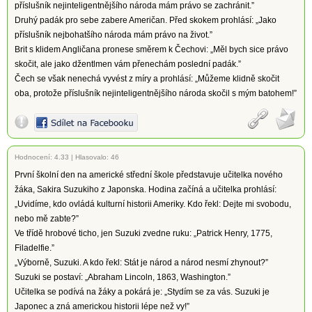
příslušník nejinteligentnějšího národa mám právo se zachránit.”
Druhý padák pro sebe zabere Američan. Před skokem prohlásí: „Jako
příslušník nejbohatšího národa mám právo na život.”
Brit s klidem Angličana pronese směrem k Čechovi: „Měl bych sice právo
skočit, ale jako džentlmen vám přenechám poslední padák.”
Čech se však nenechá vyvést z míry a prohlásí: „Můžeme klidně skočit
oba, protože příslušník nejinteligentnějšího národa skočil s mým batohem!”
Hodnocení:
4.33
|
Hlasovalo: 46
První školní den na americké střední škole představuje učitelka nového
žáka, Sakira Suzukiho z Japonska. Hodina začíná a učitelka prohlásí:
„Uvidíme, kdo ovládá kulturní historii Ameriky. Kdo řekl: Dejte mi svobodu,
nebo mě zabte?”
Ve třídě hrobové ticho, jen Suzuki zvedne ruku: „Patrick Henry, 1775,
Filadelfie.”
„Výborně, Suzuki. A kdo řekl: Stát je národ a národ nesmí zhynout?”
Suzuki se postaví: „Abraham Lincoln, 1863, Washington.”
Učitelka se podívá na žáky a pokárá je: „Stydím se za vás. Suzuki je
Japonec a zná americkou historii lépe než vy!”