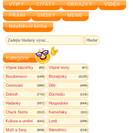
VTIPY
CITÁTY
OBRÁZKY
VIDEA
PŘÁNÍ
SMSKY
MEME
Návštěvní kniha
Kategorie
Vtipné básničky
Vtipné texty
(93)
(67)
Bezdomovci
Blondýnky
(169)
(1125)
Cestování
Děti
(386)
(448)
Doktoři
Důchodci
(772)
(123)
Hádanky
Hospodské
(557)
(644)
Chuck Norris
Kameňáky
(312)
(111)
Kultura a umění
Lordi
(441)
(268)
Muži a ženy
Námořníci
(908)
(219)