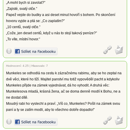
„A mohl bych si zavolat?”
„Zajisté, svatý otče.”
Papež vejde do budky a asi deset minut hovoří s bohem. Po skončení
hovoru vyjde a ptá se: „Co zaplatím?”
„10 centů, svatý otče.”
„Cože, jen deset centů, když u nás to stojí takový peníze?”
„To víte, místní hovor.”
Hodnocení:
4.25
|
Hlasovalo: 7
Munkeles se odhodlá na cestu k zázračnému rabimu, aby se ho zeptal na
dvě věci, které ho tíží. Majitel panství mu totiž vypověděl pacht a kdykoliv
Munkeles přijde na zámek vyjednávat, dá ho vyhodit. A druhá věc:
Munkelesova mladá, krásná žena, ač se doma denně modlí k Bohu, ne a
ne dostat dítě.
Moudrý rabi ho vyslechl a praví: „Víš co, Munkeles? Pošli na zámek svou
paní a ty se zatím modli, aby to všechno dobře dopadlo!”