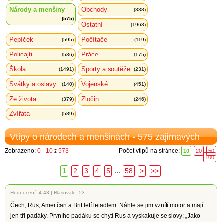
Národy a menšiny
Obchody
(338)
(575)
Ostatní
(1963)
Pepíček
Počítače
(595)
(119)
Policajti
Práce
(536)
(175)
Škola
Sporty a soutěže
(1491)
(231)
Svátky a oslavy
Vojenské
(140)
(451)
Ze života
Zločin
(379)
(246)
Zvířata
(589)
Vtipy o národech a menšinách - 575 zajímavých
Zobrazeno:
0 - 10
z
573
Počet vtipů na stránce:
10
20
50
100
...
1
2
3
4
5
58
>
>>
Hodnocení:
4.43
|
Hlasovalo: 53
Čech, Rus, Američan a Brit letí letadlem. Náhle se jim vznítí motor a mají
jen tři padáky. Prvního padáku se chytí Rus a vyskakuje se slovy: „Jako