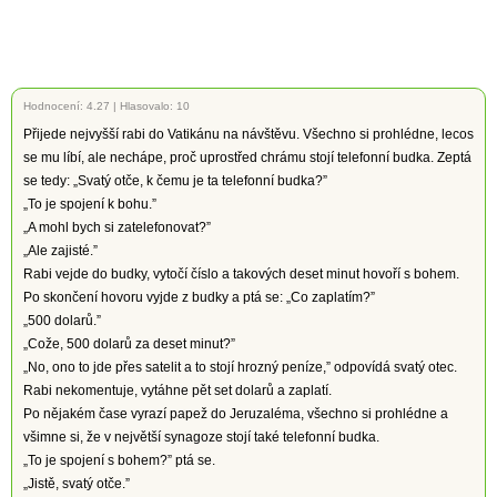
Hodnocení:
4.27
|
Hlasovalo: 10
Přijede nejvyšší rabi do Vatikánu na návštěvu. Všechno si prohlédne, lecos
se mu líbí, ale nechápe, proč uprostřed chrámu stojí telefonní budka. Zeptá
se tedy: „Svatý otče, k čemu je ta telefonní budka?”
„To je spojení k bohu.”
„A mohl bych si zatelefonovat?”
„Ale zajisté.”
Rabi vejde do budky, vytočí číslo a takových deset minut hovoří s bohem.
Po skončení hovoru vyjde z budky a ptá se: „Co zaplatím?”
„500 dolarů.”
„Cože, 500 dolarů za deset minut?”
„No, ono to jde přes satelit a to stojí hrozný peníze,” odpovídá svatý otec.
Rabi nekomentuje, vytáhne pět set dolarů a zaplatí.
Po nějakém čase vyrazí papež do Jeruzaléma, všechno si prohlédne a
všimne si, že v největší synagoze stojí také telefonní budka.
„To je spojení s bohem?” ptá se.
„Jistě, svatý otče.”