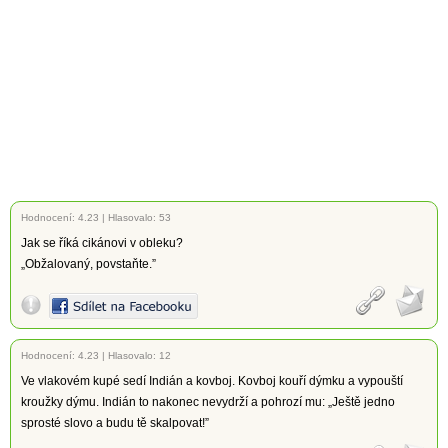
Hodnocení:
4.23
|
Hlasovalo: 53
Jak se říká cikánovi v obleku?
„Obžalovaný, povstaňte.”
Hodnocení:
4.23
|
Hlasovalo: 12
Ve vlakovém kupé sedí Indián a kovboj. Kovboj kouří dýmku a vypouští
kroužky dýmu. Indián to nakonec nevydrží a pohrozí mu: „Ještě jedno
sprosté slovo a budu tě skalpovat!”