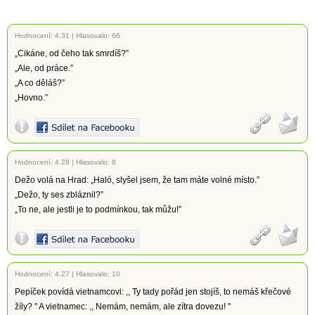
Hodnocení:
4.31
|
Hlasovalo: 66
„Cikáne, od čeho tak smrdíš?”
„Ale, od práce.”
„A co děláš?”
„Hovno.”
Hodnocení:
4.28
|
Hlasovalo: 8
Dežo volá na Hrad: „Haló, slyšel jsem, že tam máte volné místo.”
„Dežo, ty ses zbláznil?”
„To ne, ale jestli je to podmínkou, tak můžu!”
Hodnocení:
4.27
|
Hlasovalo: 10
Pepíček povídá vietnamcovi: ,, Ty tady pořád jen stojíš, to nemáš křečové
žíly? " A vietnamec: ,, Nemám, nemám, ale zítra dovezu! "