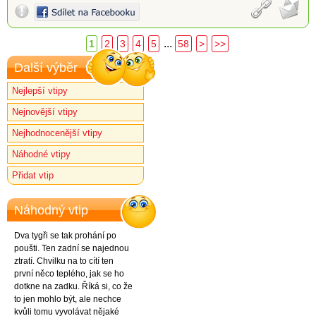
...
1
2
3
4
5
58
>
>>
Další výběr
Nejlepší vtipy
Nejnovější vtipy
Nejhodnocenější vtipy
Náhodné vtipy
Přidat vtip
Náhodný vtip
Dva tygři se tak prohání po
poušti. Ten zadní se najednou
ztratí. Chvilku na to cítí ten
první něco teplého, jak se ho
dotkne na zadku. Říká si, co že
to jen mohlo být, ale nechce
kvůli tomu vyvolávat nějaké