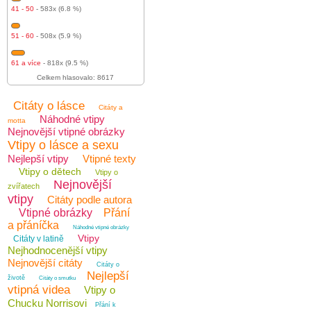
41 - 50
- 583x (6.8 %)
51 - 60
- 508x (5.9 %)
61 a více
- 818x (9.5 %)
Celkem hlasovalo: 8617
Citáty o lásce
Citáty a
Náhodné vtipy
motta
Nejnovější vtipné obrázky
Vtipy o lásce a sexu
Nejlepší vtipy
Vtipné texty
Vtipy o dětech
Vtipy o
Nejnovější
zvířatech
vtipy
Citáty podle autora
Vtipné obrázky
Přání
a přáníčka
Náhodné vtipné obrázky
Vtipy
Citáty v latině
Nejhodnocenější vtipy
Nejnovější citáty
Citáty o
Nejlepší
životě
Citáty o smutku
vtipná videa
Vtipy o
Chucku Norrisovi
Přání k