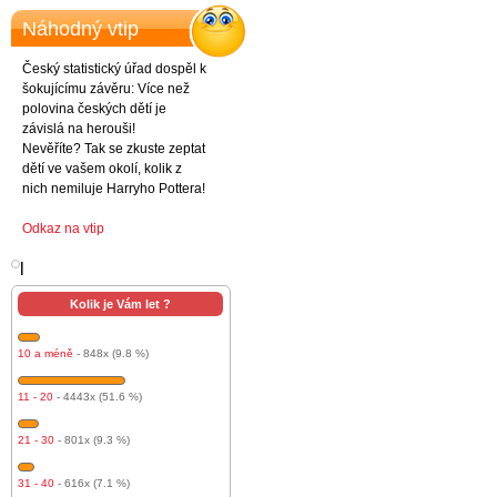
Náhodný vtip
Český statistický úřad dospěl k
šokujícímu závěru: Více než
polovina českých dětí je
závislá na herouši!
Nevěříte? Tak se zkuste zeptat
dětí ve vašem okolí, kolik z
nich nemiluje Harryho Pottera!
Odkaz na vtip
l
Kolik je Vám let ?
10 a méně
- 848x (9.8 %)
11 - 20
- 4443x (51.6 %)
21 - 30
- 801x (9.3 %)
31 - 40
- 616x (7.1 %)