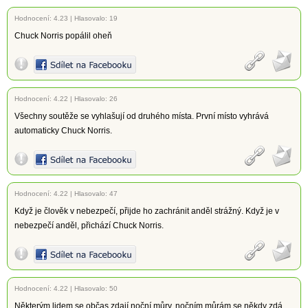
Hodnocení:
4.23
|
Hlasovalo: 19
Chuck Norris popálil oheň
Hodnocení:
4.22
|
Hlasovalo: 26
Všechny soutěže se vyhlašují od druhého místa. První místo vyhrává
automaticky Chuck Norris.
Hodnocení:
4.22
|
Hlasovalo: 47
Když je člověk v nebezpečí, přijde ho zachránit anděl strážný. Když je v
nebezpečí anděl, přichází Chuck Norris.
Hodnocení:
4.22
|
Hlasovalo: 50
Některým lidem se občas zdají noční můry, nočním můrám se někdy zdá