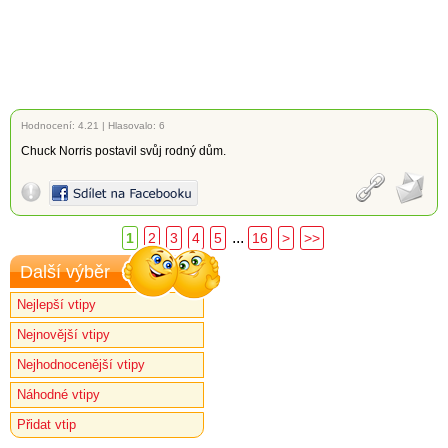
Hodnocení:
4.21
|
Hlasovalo: 6
Chuck Norris postavil svůj rodný dům.
...
1
2
3
4
5
16
>
>>
Další výběr
Nejlepší vtipy
Nejnovější vtipy
Nejhodnocenější vtipy
Náhodné vtipy
Přidat vtip