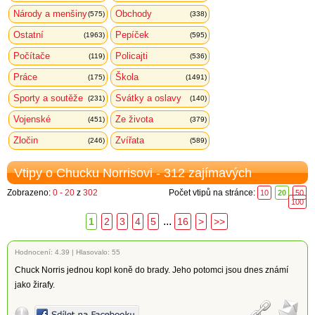
Národy a menšiny
Obchody
(575)
(338)
Ostatní
Pepíček
(1963)
(595)
Počítače
Policajti
(119)
(536)
Práce
Škola
(175)
(1491)
Sporty a soutěže
Svátky a oslavy
(231)
(140)
Vojenské
Ze života
(451)
(379)
Zločin
Zvířata
(246)
(589)
Vtipy o Chucku Norrisovi - 312 zajímavých
Zobrazeno:
0 - 20
z
302
Počet vtipů na stránce:
10
20
50
100
...
1
2
3
4
5
16
>
>>
Hodnocení:
4.39
|
Hlasovalo: 55
Chuck Norris jednou kopl koně do brady. Jeho potomci jsou dnes známí
jako žirafy.