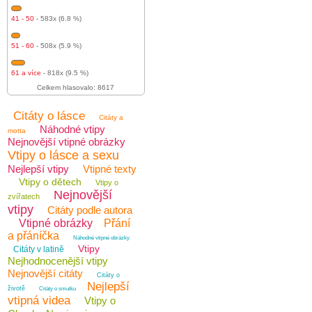
41 - 50
- 583x (6.8 %)
51 - 60
- 508x (5.9 %)
61 a více
- 818x (9.5 %)
Celkem hlasovalo: 8617
Citáty o lásce
Citáty a
Náhodné vtipy
motta
Nejnovější vtipné obrázky
Vtipy o lásce a sexu
Nejlepší vtipy
Vtipné texty
Vtipy o dětech
Vtipy o
Nejnovější
zvířatech
vtipy
Citáty podle autora
Vtipné obrázky
Přání
a přáníčka
Náhodné vtipné obrázky
Vtipy
Citáty v latině
Nejhodnocenější vtipy
Nejnovější citáty
Citáty o
Nejlepší
životě
Citáty o smutku
vtipná videa
Vtipy o