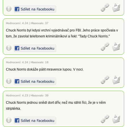
Hodnocení:
4.24
|
Hlasovalo: 37
Chuck Norris byl kdysi vrchní vyjednávač pro FBI. Jeho práce spočívala v
tom, že zavolal telefonem kriminálníkovi a řekl: "Tady Chuck Norris."
Hodnocení:
4.24
|
Hlasovalo: 18
Chuck Norris dokáže pálit mravence lupou. V noci.
Hodnocení:
4.23
|
Hlasovalo: 39
Chuck Norris jednou snědl dort dřív, než mu stihli říci, že je v něm
striptérka.