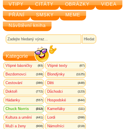
VTIPY
CITÁTY
OBRÁZKY
VIDEA
PŘÁNÍ
SMSKY
MEME
Návštěvní kniha
Kategorie
Vtipné básničky
Vtipné texty
(93)
(67)
Bezdomovci
Blondýnky
(169)
(1125)
Cestování
Děti
(386)
(448)
Doktoři
Důchodci
(772)
(123)
Hádanky
Hospodské
(557)
(644)
Chuck Norris
Kameňáky
(312)
(111)
Kultura a umění
Lordi
(441)
(268)
Muži a ženy
Námořníci
(908)
(219)