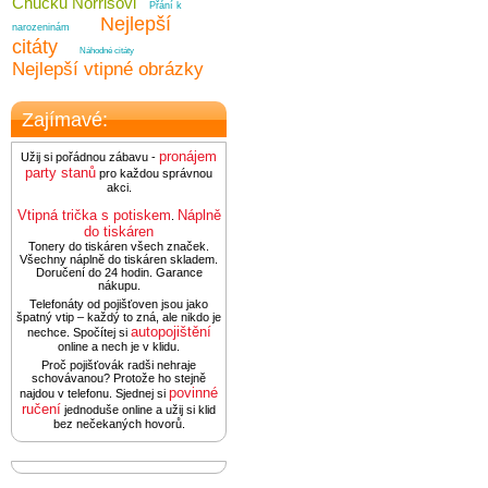
Chucku Norrisovi
Přání k
Nejlepší
narozeninám
citáty
Náhodné citáty
Nejlepší vtipné obrázky
Zajímavé:
pronájem
Užij si pořádnou zábavu -
party stanů
pro každou správnou
akci.
Vtipná trička s potiskem
Náplně
.
do tiskáren
Tonery do tiskáren všech značek.
Všechny náplně do tiskáren skladem.
Doručení do 24 hodin. Garance
nákupu.
Telefonáty od pojišťoven jsou jako
špatný vtip – každý to zná, ale nikdo je
autopojištění
nechce. Spočítej si
online a nech je v klidu.
Proč pojišťovák radši nehraje
schovávanou? Protože ho stejně
povinné
najdou v telefonu. Sjednej si
ručení
jednoduše online a užij si klid
bez nečekaných hovorů.