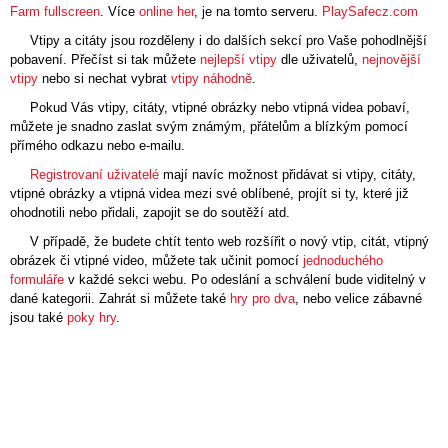
Farm fullscreen
. Více
online her
, je na tomto serveru.
PlaySafecz.com
Vtipy
a
citáty
jsou rozděleny i do dalších sekcí pro Vaše pohodlnější
pobavení. Přečíst si tak můžete
nejlepší vtipy
dle uživatelů,
nejnovější
vtipy
nebo si nechat vybrat
vtipy náhodně
.
Pokud Vás
vtipy
,
citáty
,
vtipné obrázky
nebo
vtipná videa
pobaví,
můžete je snadno zaslat svým známým, přátelům a blízkým pomocí
přímého odkazu nebo e-mailu.
Registrovaní uživatelé
mají navíc možnost přidávat si vtipy, citáty,
vtipné obrázky a vtipná videa mezi své oblíbené, projít si ty, které již
ohodnotili nebo přidali, zapojit se do soutěží atd.
V případě, že budete chtít tento web rozšířit o nový vtip, citát, vtipný
obrázek či vtipné video, můžete tak učinit pomocí
jednoduchého
formuláře
v každé sekci webu. Po odeslání a schválení bude viditelný v
dané kategorii. Zahrát si můžete také
hry pro dva
, nebo velice zábavné
jsou také
poky hry
.