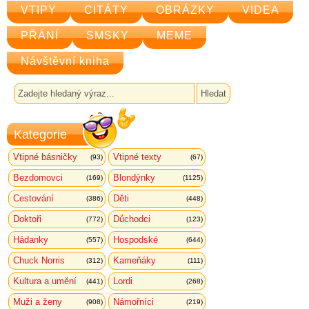
VTIPY
CITÁTY
OBRÁZKY
VIDEA
PŘÁNÍ
SMSKY
MEME
Návštěvní kniha
Kategorie
Vtipné básničky
Vtipné texty
(93)
(67)
Bezdomovci
Blondýnky
(169)
(1125)
Cestování
Děti
(386)
(448)
Doktoři
Důchodci
(772)
(123)
Hádanky
Hospodské
(557)
(644)
Chuck Norris
Kameňáky
(312)
(111)
Kultura a umění
Lordi
(441)
(268)
Muži a ženy
Námořníci
(908)
(219)