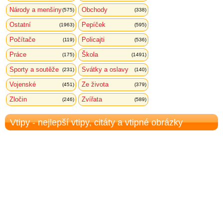
Národy a menšiny
Obchody
(575)
(338)
Ostatní
Pepíček
(1963)
(595)
Počítače
Policajti
(119)
(536)
Práce
Škola
(175)
(1491)
Sporty a soutěže
Svátky a oslavy
(231)
(140)
Vojenské
Ze života
(451)
(379)
Zločin
Zvířata
(246)
(589)
Vtipy - nejlepší vtipy, citáty a vtipné obrázky