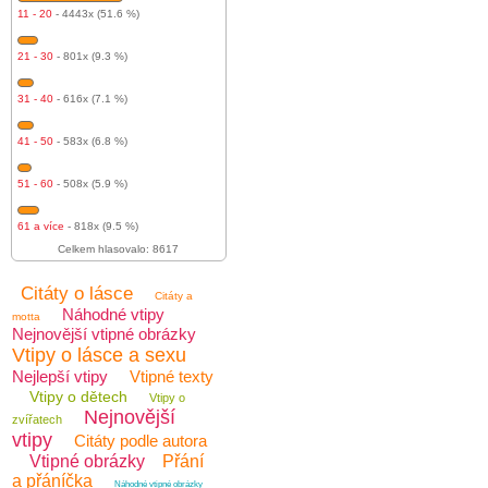
11 - 20
- 4443x (51.6 %)
21 - 30
- 801x (9.3 %)
31 - 40
- 616x (7.1 %)
41 - 50
- 583x (6.8 %)
51 - 60
- 508x (5.9 %)
61 a více
- 818x (9.5 %)
Celkem hlasovalo: 8617
Citáty o lásce
Citáty a
Náhodné vtipy
motta
Nejnovější vtipné obrázky
Vtipy o lásce a sexu
Nejlepší vtipy
Vtipné texty
Vtipy o dětech
Vtipy o
Nejnovější
zvířatech
vtipy
Citáty podle autora
Vtipné obrázky
Přání
a přáníčka
Náhodné vtipné obrázky