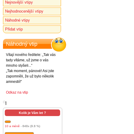
Nejnovější vtipy
Nejhodnocenější vtipy
Náhodné vtipy
Přidat vtip
Náhodný vtip
Vítají nového ředitele: „Tak vás
tady vítáme, už jsme o vás
mnoho slyšeli...”
„Tak moment, pánové! Asi jste
zapomněli, že už bylo několik
amnestií!”
Odkaz na vtip
l
Kolik je Vám let ?
10 a méně
- 848x (9.8 %)