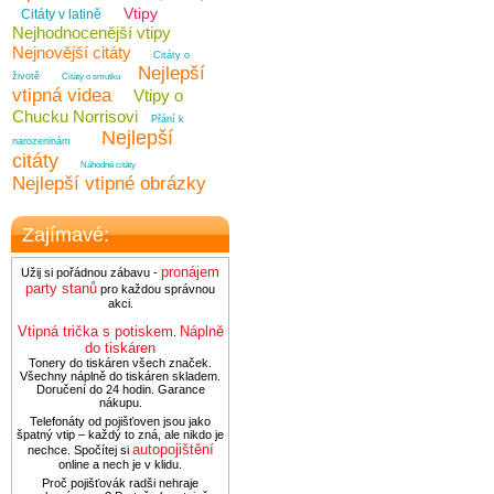
Vtipy
Citáty v latině
Nejhodnocenější vtipy
Nejnovější citáty
Citáty o
Nejlepší
životě
Citáty o smutku
vtipná videa
Vtipy o
Chucku Norrisovi
Přání k
Nejlepší
narozeninám
citáty
Náhodné citáty
Nejlepší vtipné obrázky
Zajímavé:
pronájem
Užij si pořádnou zábavu -
party stanů
pro každou správnou
akci.
Vtipná trička s potiskem
Náplně
.
do tiskáren
Tonery do tiskáren všech značek.
Všechny náplně do tiskáren skladem.
Doručení do 24 hodin. Garance
nákupu.
Telefonáty od pojišťoven jsou jako
špatný vtip – každý to zná, ale nikdo je
autopojištění
nechce. Spočítej si
online a nech je v klidu.
Proč pojišťovák radši nehraje