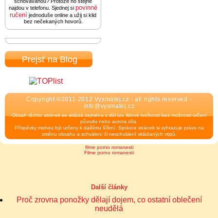
schovávanou? Protože ho stejně
povinné
najdou v telefonu. Sjednej si
ručení
jednoduše online a užij si klid
bez nečekaných hovorů.
Prejsť na Blog
Copyright ©2011-2012 Vysmátej.cz - all rights reserved -
info@vysmatej.cz
Obsah těchto stránek se skládá zejména z děl tzv. lidové tvořivosti bez možnosti určení
původu nebo autora díla.
Příspěvky mohou být určeny k dalšímu šíření. Správce stránek si vyhrazuje právo na
změnu obsahu a schválení či neschválení vkládaných vtipů.
filme porno romanesti
Filme porno romanesti
Další články
Proč zrovna ponožky dělají dojem, co ostatní oblečení
neudělá