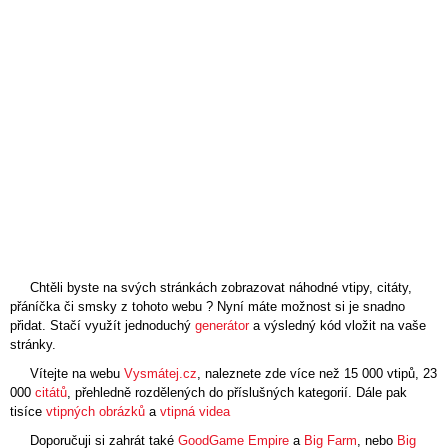
Chtěli byste na svých stránkách zobrazovat náhodné vtipy, citáty,
přáníčka či smsky z tohoto webu ? Nyní máte možnost si je snadno
přidat. Stačí využít jednoduchý
generátor
a výsledný kód vložit na vaše
stránky.
Vítejte na webu
Vysmátej.cz
, naleznete zde více než 15 000
vtipů
, 23
000
citátů
, přehledně rozdělených do příslušných kategorií. Dále pak
tisíce
vtipných obrázků
a
vtipná videa
Doporučuji si zahrát také
GoodGame Empire
a
Big Farm
, nebo
Big