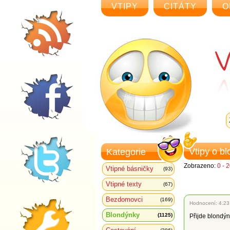
VTIPY
CITÁTY
O
Vtipy o b
Kategorie
Zobrazeno:
0 - 
Vtipné básničky
(93)
Vtipné texty
(67)
Bezdomovci
(169)
Hodnocení:
4.23
Blondýnky
(1125)
Přijde blondýn