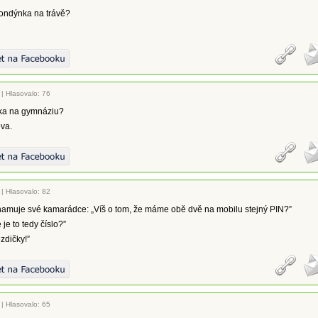
londýnka na trávě?
|
Hlasovalo: 76
ka na gymnáziu?
va.
|
Hlasovalo: 82
amuje své kamarádce: „Víš o tom, že máme obě dvě na mobilu stejný PIN?”
je to tedy číslo?”
ězdičky!”
|
Hlasovalo: 65