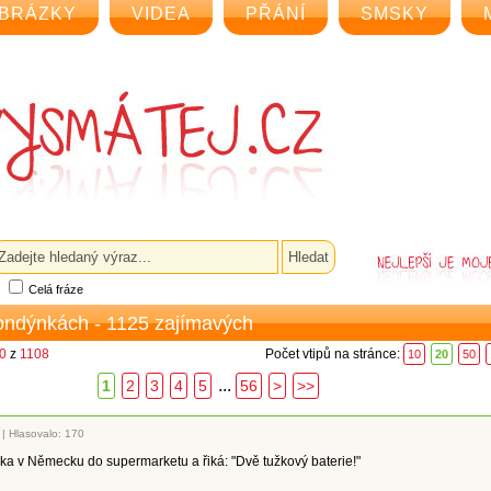
BRÁZKY
VIDEA
PŘÁNÍ
SMSKY
Celá fráze
londýnkách - 1125 zajímavých
20
z
1108
Počet vtipů na stránce:
10
20
50
...
1
2
3
4
5
56
>
>>
|
Hlasovalo: 170
ka v Německu do supermarketu a řiká: "Dvě tužkový baterie!"