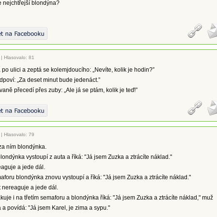
 nejchtřejší blondýna?
|
Hlasovalo: 81
po ulici a zeptá se kolemjdoucího: „Nevíte, kolik je hodin?”
poví: „Za deset minut bude jedenáct.”
aně přecedí přes zuby: „Ale já se ptám, kolik je teď!”
|
Hlasovalo: 79
 za ním blondýnka.
ondýnka vystoupí z auta a říká: "Já jsem Zuzka a ztrácíte náklad."
aguje a jede dál.
foru blondýnka znovu vystoupí a říká: "Já jsem Zuzka a ztrácíte náklad."
 nereaguje a jede dál.
kuje i na třetím semaforu a blondýnka říká: "Já jsem Zuzka a ztrácíte náklad," muž
a a povídá: "Já jsem Karel, je zima a sypu."