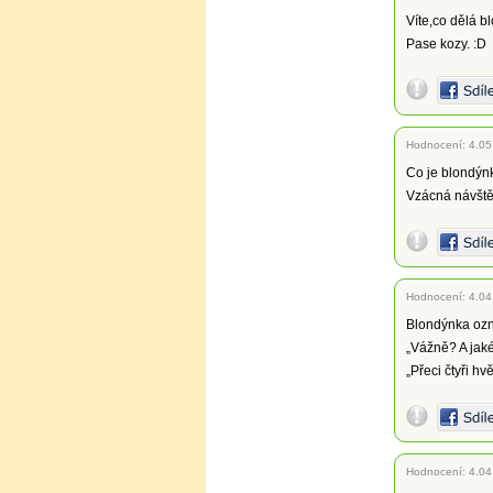
Víte,co dělá b
Pase kozy. :D
Hodnocení:
4.05
Co je blondýn
Vzácná návště
Hodnocení:
4.04
Blondýnka ozn
„Vážně? A jaké 
„Přeci čtyři hv
Hodnocení:
4.04