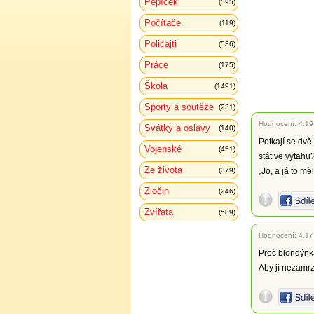
Pepíček
(595)
Počítače
(119)
Policajti
(536)
Práce
(175)
Škola
(1491)
Sporty a soutěže
(231)
Hodnocení:
4.19
Svátky a oslavy
(140)
Potkají se dvě
Vojenské
(451)
stát ve výtahu
Ze života
(379)
„Jo, a já to mě
Zločin
(246)
Zvířata
(589)
Hodnocení:
4.17
Proč blondýnk
Aby jí nezamrz