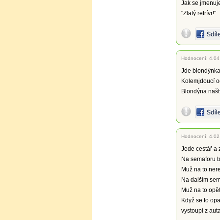
Jak se jmenuje
"Zlatý retrívr!"
Hodnocení:
4.04
Jde blondýnka 
Kolemjdoucí od
Blondýna naštv
Hodnocení:
4.02
Jede cestář a
Na semaforu bl
Muž na to nere
Na dalším sema
Muž na to opět
Když se to opa
vystoupí z aut