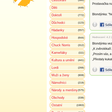
Cestování
(386)
Prodavačka na 
Děti
(448)
Blondýnka: "Né
Doktoři
(772)
Důchodci
(123)
Hádanky
(557)
Hospodské
Hodnocení:
4.2
(644)
Blondýnka veze
Chuck Norris
(312)
„K zvěrolékaři.
Kameňáky
(111)
„Prosím vás, a
„Přestaly kukat
Kultura a umění
(441)
Lordi
(268)
Muži a ženy
(908)
Námořníci
(219)
Národy a menšiny
(575)
Obchody
(338)
Ostatní
(1963)