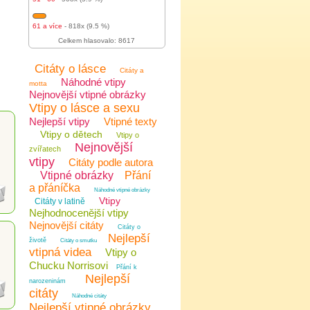
61 a více
- 818x (9.5 %)
Celkem hlasovalo: 8617
Citáty o lásce
Citáty a
Náhodné vtipy
motta
Nejnovější vtipné obrázky
Vtipy o lásce a sexu
Nejlepší vtipy
Vtipné texty
Vtipy o dětech
Vtipy o
Nejnovější
zvířatech
vtipy
Citáty podle autora
Vtipné obrázky
Přání
a přáníčka
Náhodné vtipné obrázky
Vtipy
Citáty v latině
Nejhodnocenější vtipy
Nejnovější citáty
Citáty o
Nejlepší
životě
Citáty o smutku
vtipná videa
Vtipy o
Chucku Norrisovi
Přání k
Nejlepší
narozeninám
citáty
Náhodné citáty
Nejlepší vtipné obrázky