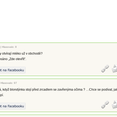
|
Hlasovalo: 8
 otvírají mléko už v obchodě?
áno „Zde otevřít”.
|
Hlasovalo: 97
, když blondýnka stojí před zrcadlem se zavřenýma očima ? …Chce se podívat, ja
pí.