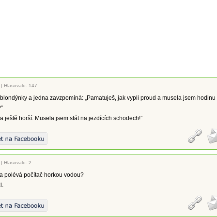
|
Hlasovalo: 147
 blondýnky a jedna zavzpomíná: „Pamatuješ, jak vypli proud a musela jsem hodinu
?”
la ještě horší. Musela jsem stát na jezdících schodech!”
|
Hlasovalo: 2
a polévá počítač horkou vodou?
l.