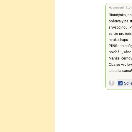
Hodnocení:
4.14
Blondýnka, br
obědvaly na s
s vysočinou. P
se, že pro jed
mrakodrapu.
Příští den naš
povídá: „Ráno 
Manžel černovl
Oba se vyčítav
to balila sama!