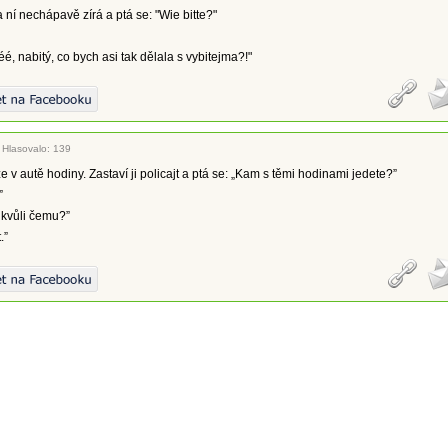
ní nechápavě zírá a ptá se: "Wie bitte?"
é, nabitý, co bych asi tak dělala s vybitejma?!"
|
Hlasovalo: 139
 v autě hodiny. Zastaví ji policajt a ptá se: „Kam s těmi hodinami jedete?”
”
 kvůli čemu?”
.”