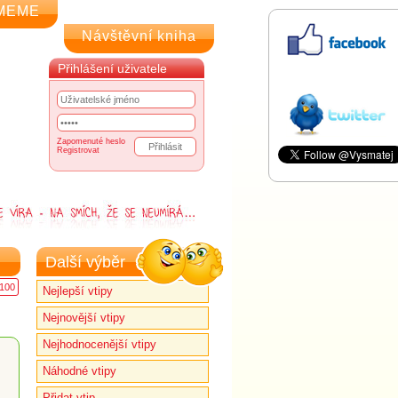
MEME
Návštěvní kniha
Přihlášení uživatele
Zapomenuté heslo
Registrovat
Další výběr
100
Nejlepší vtipy
Nejnovější vtipy
Nejhodnocenější vtipy
Náhodné vtipy
Přidat vtip