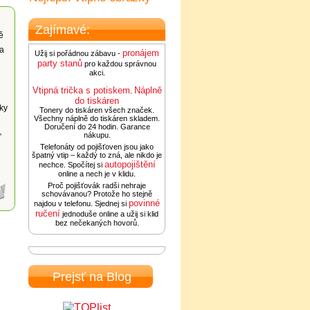
Zajímavé:
ě
ka
pronájem
Užij si pořádnou zábavu -
party stanů
pro každou správnou
akci.
Vtipná trička s potiskem
Náplně
.
do tiskáren
tky
Tonery do tiskáren všech značek.
Všechny náplně do tiskáren skladem.
Doručení do 24 hodin. Garance
nákupu.
”
Telefonáty od pojišťoven jsou jako
i
špatný vtip – každý to zná, ale nikdo je
autopojištění
nechce. Spočítej si
online a nech je v klidu.
Proč pojišťovák radši nehraje
schovávanou? Protože ho stejně
povinné
najdou v telefonu. Sjednej si
ručení
jednoduše online a užij si klid
bez nečekaných hovorů.
Prejsť na Blog