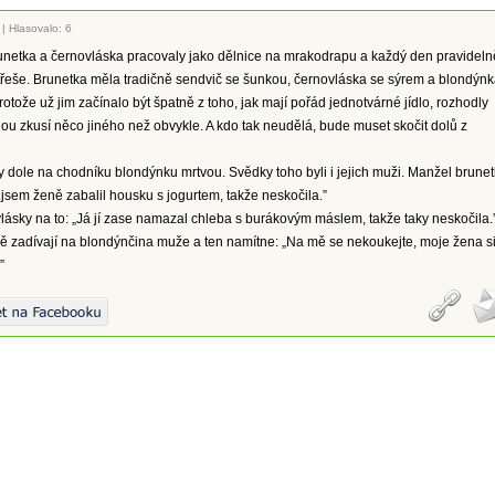
|
Hlasovalo: 6
unetka a černovláska pracovaly jako dělnice na mrakodrapu a každý den pravideln
třeše. Brunetka měla tradičně sendvič se šunkou, černovláska se sýrem a blondýn
rotože už jim začínalo být špatně z toho, jak mají pořád jednotvárné jídlo, rozhodly
nou zkusí něco jiného než obvykle. A kdo tak neudělá, bude muset skočit dolů z
ly dole na chodníku blondýnku mrtvou. Svědky toho byli i jejich muži. Manžel brune
jsem ženě zabalil housku s jogurtem, takže neskočila.”
ásky na to: „Já jí zase namazal chleba s burákovým máslem, takže taky neskočila.
ě zadívají na blondýnčina muže a ten namítne: „Na mě se nekoukejte, moje žena s
”