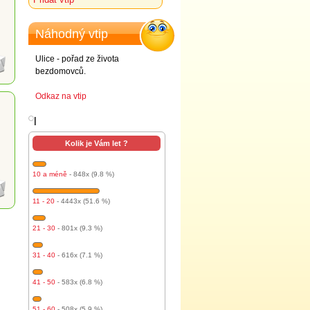
Náhodný vtip
Ulice - pořad ze života
bezdomovců.
Odkaz na vtip
l
Kolik je Vám let ?
10 a méně
- 848x (9.8 %)
11 - 20
- 4443x (51.6 %)
21 - 30
- 801x (9.3 %)
31 - 40
- 616x (7.1 %)
41 - 50
- 583x (6.8 %)
51 - 60
- 508x (5.9 %)