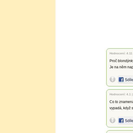
Hodnocení:
4.11
Proč blondýnky
Je na něm naps
Hodnocení:
4.1
Co to znamená
vypadá, když s