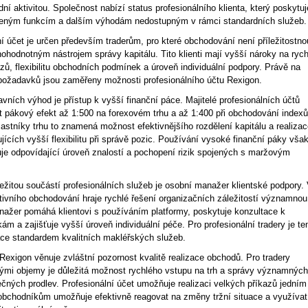
í aktivitou. Společnost nabízí status profesionálního klienta, který poskytuj
ířeným funkcím a dalším výhodám nedostupným v rámci standardních služeb.
ní účet je určen především traderům, pro které obchodování není příležitostno
lnohodnotným nástrojem správy kapitálu. Tito klienti mají vyšší nároky na rych
zů, flexibilitu obchodních podmínek a úroveň individuální podpory. Právě na
 požadavků jsou zaměřeny možnosti profesionálního účtu Rexigon.
vních výhod je přístup k vyšší finanční páce. Majitelé profesionálních účtů
 pákový efekt až 1:500 na forexovém trhu a až 1:400 při obchodování indexů
stníky trhu to znamená možnost efektivnějšího rozdělení kapitálu a realiza
ujících vyšší flexibilitu při správě pozic. Používání vysoké finanční páky vša
je odpovídající úroveň znalostí a pochopení rizik spojených s maržovým
žitou součástí profesionálních služeb je osobní manažer klientské podpory.
ivního obchodování hraje rychlé řešení organizačních záležitostí významnou
anažer pomáhá klientovi s používáním platformy, poskytuje konzultace k
ám a zajišťuje vyšší úroveň individuální péče. Pro profesionální tradery je te
áce standardem kvalitních makléřských služeb.
Rexigon věnuje zvláštní pozornost kvalitě realizace obchodů. Pro tradery
lkými objemy je důležitá možnost rychlého vstupu na trh a správy významných
čných prodlev. Profesionální účet umožňuje realizaci velkých příkazů jedním
 obchodníkům umožňuje efektivně reagovat na změny tržní situace a využívat