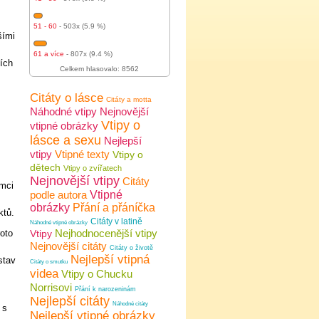
51 - 60
- 503x (5.9 %)
šími
61 a více
- 807x (9.4 %)
ních
Celkem hlasovalo: 8562
Citáty o lásce
Citáty a motta
Náhodné vtipy
Nejnovější
Vtipy o
vtipné obrázky
lásce a sexu
Nejlepší
vtipy
Vtipné texty
Vtipy o
dětech
Vtipy o zvířatech
Nejnovější vtipy
Citáty
ámci
podle autora
Vtipné
obrázky
Přání a přáníčka
ktů.
Citáty v latině
Náhodné vtipné obrázky
Nejhodnocenější vtipy
oto
Vtipy
Nejnovější citáty
Citáty o životě
Nejlepší vtipná
stav
Citáty o smutku
videa
Vtipy o Chucku
Norrisovi
Přání k narozeninám
Nejlepší citáty
Náhodné citáty
 s
Nejlepší vtipné obrázky