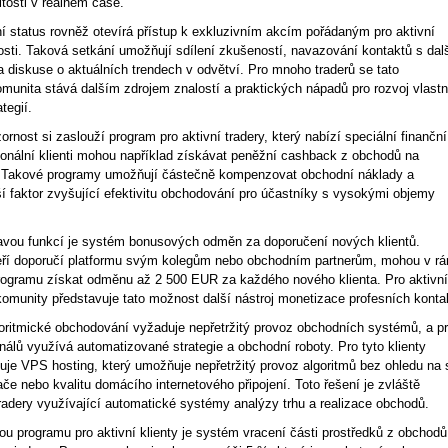
itosti v reálném čase.
ní status rovněž otevírá přístup k exkluzivním akcím pořádaným pro aktivní
osti. Taková setkání umožňují sdílení zkušeností, navazování kontaktů s dal
a diskuse o aktuálních trendech v odvětví. Pro mnoho traderů se tato
omunita stává dalším zdrojem znalostí a praktických nápadů pro rozvoj vlast
tegií.
ornost si zaslouží program pro aktivní tradery, který nabízí speciální finanční
ionální klienti mohou například získávat peněžní cashback z obchodů na
 Takové programy umožňují částečně kompenzovat obchodní náklady a
ší faktor zvyšující efektivitu obchodování pro účastníky s vysokými objemy
avou funkcí je systém bonusových odměn za doporučení nových klientů.
eří doporučí platformu svým kolegům nebo obchodním partnerům, mohou v r
rogramu získat odměnu až 2 500 EUR za každého nového klienta. Pro aktivní
komunity představuje tato možnost další nástroj monetizace profesních konta
oritmické obchodování vyžaduje nepřetržitý provoz obchodních systémů, a pr
álů využívá automatizované strategie a obchodní roboty. Pro tyto klienty
uje VPS hosting, který umožňuje nepřetržitý provoz algoritmů bez ohledu na 
če nebo kvalitu domácího internetového připojení. Toto řešení je zvláště
tradery využívající automatické systémy analýzy trhu a realizace obchodů.
ou programu pro aktivní klienty je systém vracení části prostředků z obchodů