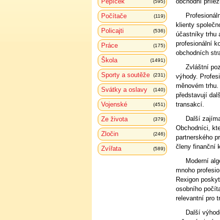
Pepíček
obchodní přílež
(595)
Profesionál
Počítače
(119)
klienty společn
Policajti
(536)
účastníky trhu 
profesionální k
Práce
(175)
obchodních stra
Škola
(1491)
Zvláštní poz
Sporty a soutěže
(231)
výhody. Profes
měnovém trhu.
Svátky a oslavy
(140)
představují dal
Vojenské
transakcí.
(451)
Další zajím
Ze života
(379)
Obchodníci, kt
Zločin
(246)
partnerského p
členy finanční 
Zvířata
(589)
Moderní alg
mnoho profesion
Rexigon poskyt
osobního počíta
relevantní pro 
Další výhod