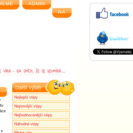
MEME
ADMIN
NA
Další výběr
Nejlepší vtipy
e
tu
Nejnovější vtipy
ráce
Nejhodnocenější vtipy
Náhodné vtipy
 s
Přidat vtip