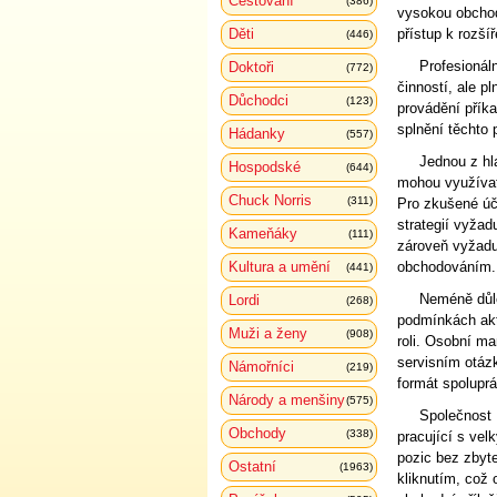
Cestování
(386)
vysokou obchodn
Děti
přístup k rozš
(446)
Profesionál
Doktoři
(772)
činností, ale p
Důchodci
(123)
provádění příka
splnění těchto
Hádanky
(557)
Jednou z hla
Hospodské
(644)
mohou využívat
Chuck Norris
(311)
Pro zkušené úča
strategií vyžad
Kameňáky
(111)
zároveň vyžadu
Kultura a umění
obchodováním.
(441)
Neméně důle
Lordi
(268)
podmínkách akt
Muži a ženy
(908)
roli. Osobní m
servisním otázk
Námořníci
(219)
formát spolupr
Národy a menšiny
(575)
Společnost 
Obchody
(338)
pracující s ve
pozic bez zbyte
Ostatní
(1963)
kliknutím, což