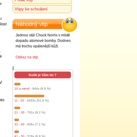
e
Vtipy ke schválení
u
Náhodný vtip
lost
Jednou stál Chuck Norris v místě
dopadu atomové bomby. Dodnes
má trochu opálenější kůži.
.
ce
Odkaz na vtip
k
l
Kolik je Vám let ?
 V
10 a méně
- 844x (9.9 %)
nto
11 - 20
- 4433x (51.8 %)
21 - 30
- 791x (9.2 %)
31 - 40
- 606x (7.1 %)
41 - 50
- 578x (6.8 %)