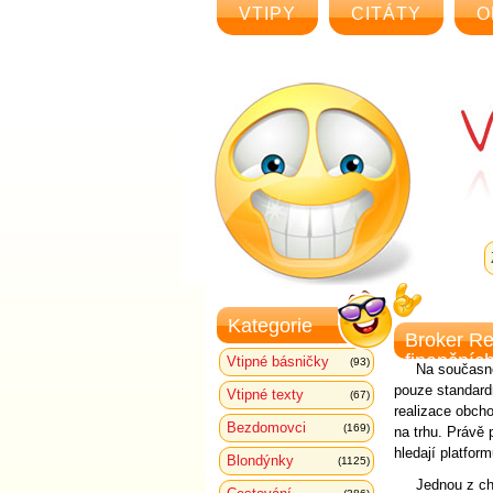
VTIPY
CITÁTY
O
Kategorie
Broker Re
finančních
Vtipné básničky
(93)
Na současné
pouze standard
Vtipné texty
(67)
realizace obcho
Bezdomovci
(169)
na trhu. Právě 
hledají platfor
Blondýnky
(1125)
Jednou z ch