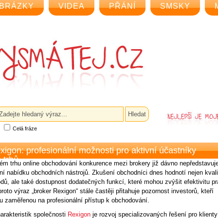
BRÁZKY
VIDEA
PŘÁNÍ
SMSKY
Celá fráze
xigon: profesionální možnosti pro aktivní účastníky
 trhů
m trhu online obchodování konkurence mezi brokery již dávno nepředstavuj
ní nabídku obchodních nástrojů. Zkušení obchodníci dnes hodnotí nejen kvali
dů, ale také dostupnost dodatečných funkcí, které mohou zvýšit efektivitu p
proto výraz „broker Rexigon“ stále častěji přitahuje pozornost investorů, kteří
mu zaměřenou na profesionální přístup k obchodování.
arakteristik společnosti
Rexigon
je rozvoj specializovaných řešení pro klienty