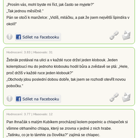
„Prosím vás, mohl byste mi říct, jak často se myjete?”
„Tak jednou měsíčně.”
Pán se otočí k manželce: „Vidíš, miláčku, a pak že jsem největší špindíra v
okolí!”
Hodnocení:
3.83
|
Hlasovalo: 31
Žebrák postával na ulici a v každé ruce držel jeden klobouk. Jeden
kolemjdoucí mu do jednoho klobouku hodil bůra a zvědavě se ptá: „Hele,
proč držíš v každé ruce jeden klobouk?”
„Obchody jdou poslední dobou dobře, tak jsem se rozhodl otevřít novou
pobočku.”
Hodnocení:
3.77
|
Hlasovalo: 12
Pan Ihnačák s malým Kubíkem procházejí kolem popelnic a chlapeček si
všimne otrhaného chlapa, který se zrovna v jedné z nich hrabe.
„Tatínku, co je to támhle za člověka?” zajímá se chlapec.