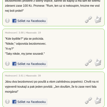
bezdomovec probere z sileny vopice, sahne do kapsy a ma tam ke svemu
zdeseni zase 100 Kc. Pronese: "Rum, ten uz si nekoupim, hrozne me vod
nej boli prdel!"
Hodnocení:
3.68
|
Hlasovalo: 19
"Kde bydlite?" pta se policista.
"Nikde," odpovida bezdomovec.
"A vy?"
"Taky nikde, my jsme sousedi."
Hodnocení:
3.61
|
Hlasovalo: 39
Jdou dva bezdomovci po poušti a vtom zahlédnou popelnici. Chvíli na ni
vyjeveně koukají a pak jeden povídá: „Jen doufám, že to zase není fata
morgána!”