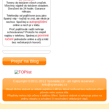
Tonery do tiskáren všech značek.
Všechny náplně do tiskáren skladem.
Doručení do 24 hodin. Garance
nákupu.
Telefonáty od pojišťoven jsou jako
špatný vtip – každý to zná, ale nikdo je
autopojištění
nechce. Spočítej si
online a nech je v klidu.
Proč pojišťovák radši nehraje
schovávanou? Protože ho stejně
povinné
najdou v telefonu. Sjednej si
ručení
jednoduše online a užij si klid
bez nečekaných hovorů.
Prejsť na Blog
Copyright ©2011-2012 Vysmátej.cz - all rights reserved -
info@vysmatej.cz
Obsah těchto stránek se skládá zejména z děl tzv. lidové tvořivosti bez možnosti určení
původu nebo autora díla.
Příspěvky mohou být určeny k dalšímu šíření. Správce stránek si vyhrazuje právo na
změnu obsahu a schválení či neschválení vkládaných vtipů.