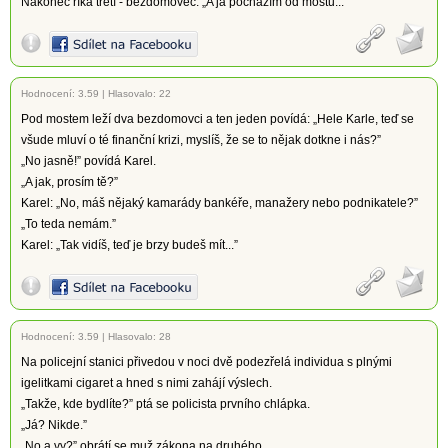
Nakonec říká třetí - bezdomovec: „A já pocházím od mostu...”
Hodnocení:
3.59
|
Hlasovalo: 22
Pod mostem leží dva bezdomovci a ten jeden povídá: „Hele Karle, teď se
všude mluví o té finanční krizi, myslíš, že se to nějak dotkne i nás?”
„No jasně!” povídá Karel.
„A jak, prosím tě?”
Karel: „No, máš nějaký kamarády bankéře, manažery nebo podnikatele?”
„To teda nemám.”
Karel: „Tak vidíš, teď je brzy budeš mít...”
Hodnocení:
3.59
|
Hlasovalo: 28
Na policejní stanici přivedou v noci dvě podezřelá individua s plnými
igelitkami cigaret a hned s nimi zahájí výslech.
„Takže, kde bydlíte?” ptá se policista prvního chlápka.
„Já? Nikde.”
„No a vy?” obrátí se muž zákona na druhého.