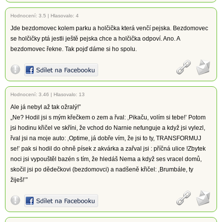
Hodnocení:
3.5
|
Hlasovalo: 4
Jde bezdomovec kolem parku a holčička která venčí pejska. Bezdomovec
se holčičky ptá jestli ještě pejska chce a holčička odpoví. Ano. A
bezdomovec řekne. Tak pojď dáme si ho spolu.
Hodnocení:
3.46
|
Hlasovalo: 13
Ale já nebyl až tak ožralý!”
„Ne? Hodil jsi s mým křečkem o zem a řval: ‚Pikaču, volím si tebe!’ Potom
jsi hodinu křičel ve skříni, že vchod do Narnie nefunguje a když jsi vylezl,
řval jsi na moje auto: ‚Optime, já dobře vím, že jsi to ty, TRANSFORMUJ
se!’ pak si hodil do ohně písek z akvárka a zařval jsi : příčná ulice !Zbytek
noci jsi vypouštěl bazén s tím, že hledáš Nema a když ses vracel domů,
skočil jsi po dědečkovi (bezdomovci) a nadšeně křičel: ‚Brumbále, ty
žiješ!’”