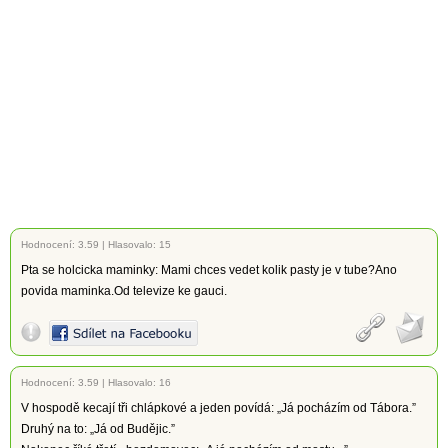
Hodnocení:
3.59
|
Hlasovalo: 15
Pta se holcicka maminky: Mami chces vedet kolik pasty je v tube?Ano
povida maminka.Od televize ke gauci.
Hodnocení:
3.59
|
Hlasovalo: 16
V hospodě kecají tři chlápkové a jeden povídá: „Já pocházím od Tábora.”
Druhý na to: „Já od Budějic.”