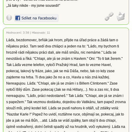
„Já taky nikde - my jsme sousedi!”
Hodnocení:
3.58
|
Hlasovalo: 11
Láďa, bezdomovec, brňák jak hrom, přijde na úřad práce a žádá tam o
nějakou práci. Tam sedí dva chlápci a jeden na to: "Láďo, my bychom ti
hrozně rádi nějakou práci dali, ale máš smůlu, nic nemáme." Láďa se
nevzdává a říká: "Chlapi, ale já se znám s Havlem." Oni: "To ti tak žerem."
Tak Láďa vezme telefon, vytočí Pražský Hrad, tam to vezme Havel,
pokecaj, takový ty fráze, jako, jak se má Dáša, nebo, tak co kdy zase
zajdeme na hrba. Ti dva jako že no a co, Havla u nás zná každej.
Nereagujou. Láďa: "Chlapi, ale já se znám i s Billem Clintonem." Zase
vytočí Bílý dům. Zase pokecaj (Jak se má Hillary,...). No a zas nic, ti dva
nereagujou. "Láďo, práci nedostaneš." Tak Láďa: "Chlapi, ale já se znám i
s papežem." Tak vezmou dodávku, dojedou do Vatikánu, tam papež zrovna
slouží mši, plný kostel lidí. Láďa se pustí nahoru k oltáři, už zdálky volá:
"Nazdar Karle !" Papež ho uvidí, roztáhne ruce, objímají se, pokecaj, jak to
jde a jak se má Bůh, ...atd. Láďa se vrátí zpátky, tam stojí ti dva chlapi,
úplně vodvařený, dolní čelisti spadlý až na hrudník, voči vykulený. Láďa na