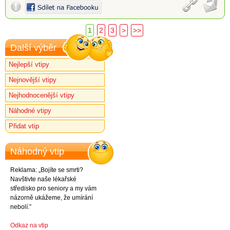
1
2
3
>
>>
Další výběr
Nejlepší vtipy
Nejnovější vtipy
Nejhodnocenější vtipy
Náhodné vtipy
Přidat vtip
Náhodný vtip
Reklama: „Bojíte se smrti?
Navštivte naše lékařské
středisko pro seniory a my vám
názorně ukážeme, že umírání
nebolí.”
Odkaz na vtip