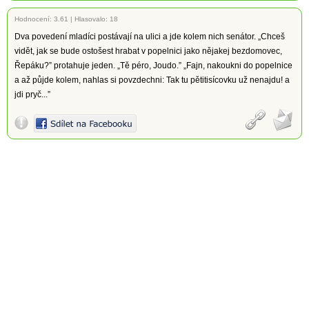
Hodnocení:
3.61
|
Hlasovalo: 18
Dva povedení mladíci postávají na ulici a jde kolem nich senátor. „Chceš
vidět, jak se bude ostošest hrabat v popelnici jako nějakej bezdomovec,
Řepáku?” protahuje jeden. „Tě péro, Joudo.” „Fajn, nakoukni do popelnice
a až půjde kolem, nahlas si povzdechni: Tak tu pětitisícovku už nenajdu! a
jdi pryč...”