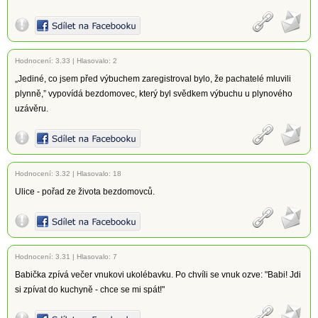
Hodnocení:
3.33
|
Hlasovalo: 2
„Jediné, co jsem před výbuchem zaregistroval bylo, že pachatelé mluvili
plynně,” vypovídá bezdomovec, který byl svědkem výbuchu u plynového
uzávěru.
Hodnocení:
3.32
|
Hlasovalo: 18
Ulice - pořad ze života bezdomovců.
Hodnocení:
3.31
|
Hlasovalo: 7
Babička zpívá večer vnukovi ukolébavku. Po chvíli se vnuk ozve: "Babi! Jdi
si zpívat do kuchyně - chce se mi spát!"