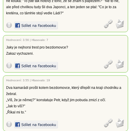
ně kouká: "To jste tak hotový z toho, že se znám s papežem?" "Ne to ne,
ale před chvilkou tudy šli dva Japonci, a ten jeden se ptal: "Co je to za
kreténa, co támhle stojí vedle Ládi?"
Hodnocení:
3.56
|
Hlasovalo: 7
Jaky je nejhorsi trest pro bezdomovce?
Zakaz vychazeni.
Hodnocení:
3.55
|
Hlasovalo: 19
Dva kamarádi prošli kolem bezdomovce, který dřepěl na kraji chodníku a
žebral.
„Víš, že je němej?” konstatuje Petr, když jim pobuda zmizí z očí.
„Jak to víš?”
„Říkal mi to.”