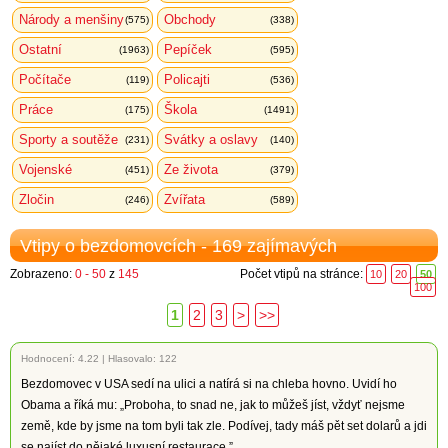
Národy a menšiny
Obchody
(575)
(338)
Ostatní
Pepíček
(1963)
(595)
Počítače
Policajti
(119)
(536)
Práce
Škola
(175)
(1491)
Sporty a soutěže
Svátky a oslavy
(231)
(140)
Vojenské
Ze života
(451)
(379)
Zločin
Zvířata
(246)
(589)
Vtipy o bezdomovcích - 169 zajímavých
Zobrazeno:
0 - 50
z
145
Počet vtipů na stránce:
10
20
50
100
1
2
3
>
>>
Hodnocení:
4.22
|
Hlasovalo: 122
Bezdomovec v USA sedí na ulici a natírá si na chleba hovno. Uvidí ho
Obama a říká mu: „Proboha, to snad ne, jak to můžeš jíst, vždyť nejsme
země, kde by jsme na tom byli tak zle. Podívej, tady máš pět set dolarů a jdi
se najíst do nějaké luxusní restaurace.”