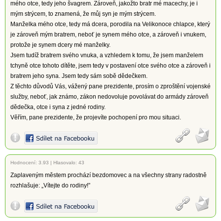
mého otce, tedy jeho švagrem. Zároveň, jakožto bratr mé macechy, je i
mým strýcem, to znamená, že můj syn je mým strýcem.
Manželka mého otce, tedy má dcera, porodila na Velikonoce chlapce, který
je zároveň mým bratrem, neboť je synem mého otce, a zároveň i vnukem,
protože je synem dcery mé manželky.
Jsem tudíž bratrem svého vnuka, a vzhledem k tomu, že jsem manželem
tchyně otce tohoto dítěte, jsem tedy v postavení otce svého otce a zároveň i
bratrem jeho syna. Jsem tedy sám sobě dědečkem.
Z těchto důvodů Vás, vážený pane prezidente, prosím o zproštění vojenské
služby, neboť, jak známo, zákon nedovoluje povolávat do armády zároveň
dědečka, otce i syna z jedné rodiny.
Věřím, pane prezidente, že projevíte pochopení pro mou situaci.
Hodnocení:
3.93
|
Hlasovalo: 43
Zaplaveným městem prochází bezdomovec a na všechny strany radostně
rozhlašuje: „Vítejte do rodiny!”