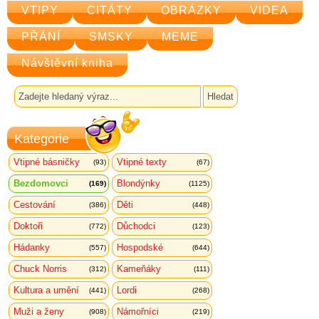
VTIPY
CITÁTY
OBRÁZKY
VIDEA
PŘÁNÍ
SMSKY
MEME
Návštěvní kniha
Kategorie
Vtipné básničky
Vtipné texty
(93)
(67)
Bezdomovci
Blondýnky
(169)
(1125)
Cestování
Děti
(386)
(448)
Doktoři
Důchodci
(772)
(123)
Hádanky
Hospodské
(557)
(644)
Chuck Norris
Kameňáky
(312)
(111)
Kultura a umění
Lordi
(441)
(268)
Muži a ženy
Námořníci
(908)
(219)