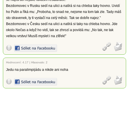
Bezdomovec v Rusku sedí na ulici a natírá si na chleba taky hovno. Uvidí
ho Putin a říká mu: „Proboha, to snad ne, nejsme na tom tak zle. Tady máš
sto stravenek, ty ti vystačí na celý měsíc. Tak se dobře najez.”
Bezdomovec v Česku sedí na ulici a natírá si taky na chleba hovno. Jde
okolo Nečas a když ho vidí, tak se zhrozí a povídá mu: „No tak, ne tak
velkou vrstvu! Musíš myslet i na zítřek!”
Hodnocení:
4.17
|
Hlasovalo: 2
Jedu na paralimpijádu a nikde ani noha