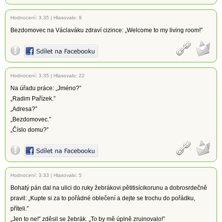
Hodnocení:
3.35
|
Hlasovalo: 9
Bezdomovec na Václaváku zdraví cizince: „Welcome to my living room!”
Hodnocení:
3.35
|
Hlasovalo: 22
Na úřadu práce: „Jméno?”
„Radim Pařízek.”
„Adresa?”
„Bezdomovec.”
„Číslo domu?”
Hodnocení:
3.33
|
Hlasovalo: 5
Bohatý pán dal na ulici do ruky žebrákovi pětitisícikorunu a dobrosrdečně
pravil: „Kupte si za to pořádné oblečení a dejte se trochu do pořádku,
příteli.”
„Jen to ne!” zděsil se žebrák. „To by mě úplně zruinovalo!”