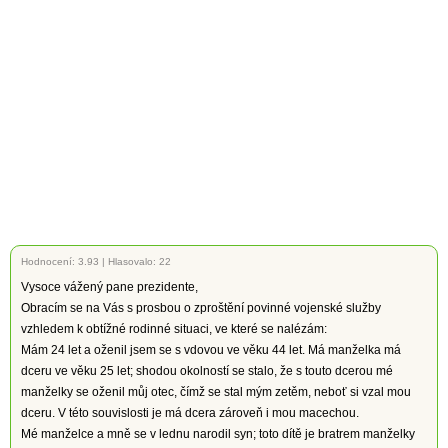
Hodnocení:
3.93
|
Hlasovalo: 22
Vysoce vážený pane prezidente,
Obracím se na Vás s prosbou o zproštění povinné vojenské služby
vzhledem k obtížné rodinné situaci, ve které se nalézám:
Mám 24 let a oženil jsem se s vdovou ve věku 44 let. Má manželka má
dceru ve věku 25 let; shodou okolností se stalo, že s touto dcerou mé
manželky se oženil můj otec, čímž se stal mým zetěm, neboť si vzal mou
dceru. V této souvislosti je má dcera zároveň i mou macechou.
Mé manželce a mně se v lednu narodil syn; toto dítě je bratrem manželky