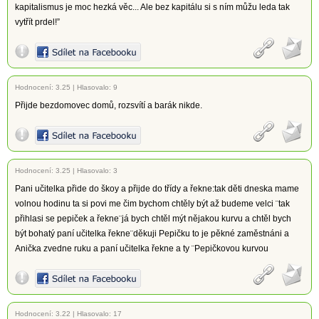
kapitalismus je moc hezká věc... Ale bez kapitálu si s ním můžu leda tak
vytřít prdel!”
Hodnocení:
3.25
|
Hlasovalo: 9
Přijde bezdomovec domů, rozsvítí a barák nikde.
Hodnocení:
3.25
|
Hlasovalo: 3
Pani učitelka přide do škoy a přijde do třídy a řekne:tak děti dneska mame
volnou hodinu ta si povi me čim bychom chtěly být až budeme velci ¨tak
přihlasi se pepiček a řekne¨já bych chtěl mýt nějakou kurvu a chtěl bych
být bohatý paní učitelka řekne¨děkuji Pepičku to je pěkné zaměstnáni a
Anička zvedne ruku a paní učitelka řekne a ty ¨Pepičkovou kurvou
Hodnocení:
3.22
|
Hlasovalo: 17