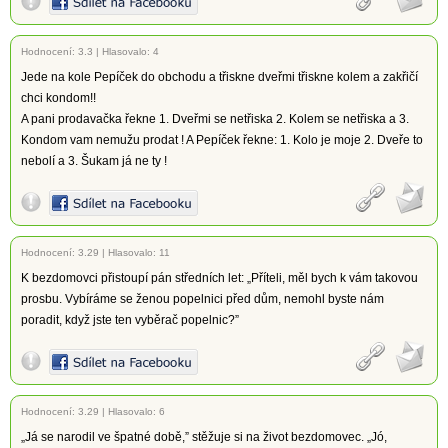
Hodnocení:
3.3
|
Hlasovalo: 4
Jede na kole Pepíček do obchodu a třiskne dveřmi třiskne kolem a zakřičí
chci kondom!!
A pani prodavačka řekne 1. Dveřmi se netřiska 2. Kolem se netřiska a 3.
Kondom vam nemužu prodat ! A Pepíček řekne: 1. Kolo je moje 2. Dveře to
nebolí a 3. Šukam já ne ty !
Hodnocení:
3.29
|
Hlasovalo: 11
K bezdomovci přistoupí pán středních let: „Příteli, měl bych k vám takovou
prosbu. Vybíráme se ženou popelnici před dům, nemohl byste nám
poradit, když jste ten vyběrač popelnic?”
Hodnocení:
3.29
|
Hlasovalo: 6
„Já se narodil ve špatné době,” stěžuje si na život bezdomovec. „Jó,