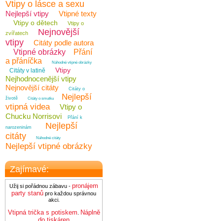
Vtipy o lásce a sexu
Nejlepší vtipy
Vtipné texty
Vtipy o dětech
Vtipy o
Nejnovější
zvířatech
vtipy
Citáty podle autora
Vtipné obrázky
Přání
a přáníčka
Náhodné vtipné obrázky
Vtipy
Citáty v latině
Nejhodnocenější vtipy
Nejnovější citáty
Citáty o
Nejlepší
životě
Citáty o smutku
vtipná videa
Vtipy o
Chucku Norrisovi
Přání k
Nejlepší
narozeninám
citáty
Náhodné citáty
Nejlepší vtipné obrázky
Zajímavé:
pronájem
Užij si pořádnou zábavu -
party stanů
pro každou správnou
akci.
Vtipná trička s potiskem
Náplně
.
do tiskáren