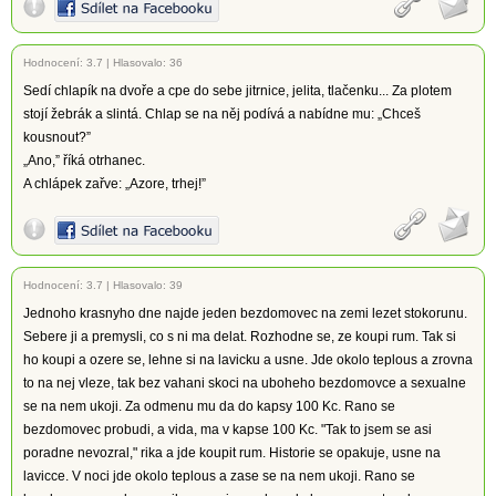
Hodnocení:
3.7
|
Hlasovalo: 36
Sedí chlapík na dvoře a cpe do sebe jitrnice, jelita, tlačenku... Za plotem
stojí žebrák a slintá. Chlap se na něj podívá a nabídne mu: „Chceš
kousnout?”
„Ano,” říká otrhanec.
A chlápek zařve: „Azore, trhej!”
Hodnocení:
3.7
|
Hlasovalo: 39
Jednoho krasnyho dne najde jeden bezdomovec na zemi lezet stokorunu.
Sebere ji a premysli, co s ni ma delat. Rozhodne se, ze koupi rum. Tak si
ho koupi a ozere se, lehne si na lavicku a usne. Jde okolo teplous a zrovna
to na nej vleze, tak bez vahani skoci na uboheho bezdomovce a sexualne
se na nem ukoji. Za odmenu mu da do kapsy 100 Kc. Rano se
bezdomovec probudi, a vida, ma v kapse 100 Kc. "Tak to jsem se asi
poradne nevozral," rika a jde koupit rum. Historie se opakuje, usne na
lavicce. V noci jde okolo teplous a zase se na nem ukoji. Rano se