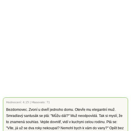
Hodnocení:
4.15
|
Hlasovalo: 71
Bezdomovec. Zvoní u dveří jednoho domu. Otevře mu elegantní muž.
Smradlavý santusák se ptá: "Můžu dál?" Muž neodpovídá. Tak si myslí, že
to znamená souhlas. Vejde dovnitř, vidí v kuchyni celou rodinu. Ptá se:
"Víte, já už se dva roky nekoupal? Nemohl bych k vám do vany?" Opět bez