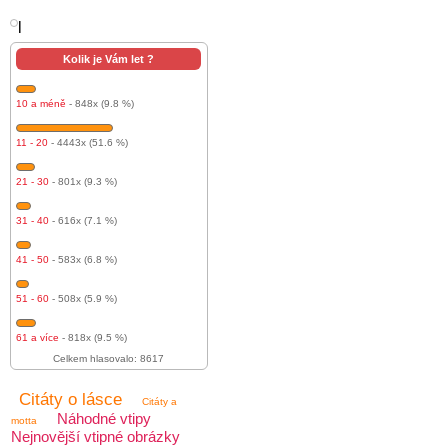
l
Kolik je Vám let ?
10 a méně
- 848x (9.8 %)
11 - 20
- 4443x (51.6 %)
21 - 30
- 801x (9.3 %)
31 - 40
- 616x (7.1 %)
41 - 50
- 583x (6.8 %)
51 - 60
- 508x (5.9 %)
61 a více
- 818x (9.5 %)
Celkem hlasovalo: 8617
Citáty o lásce
Citáty a
Náhodné vtipy
motta
Nejnovější vtipné obrázky