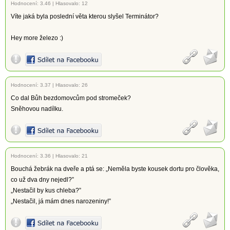
Hodnocení:
3.46
|
Hlasovalo: 12
Víte jaká byla poslední věta kterou slyšel Terminátor?
Hey more železo :)
Hodnocení:
3.37
|
Hlasovalo: 26
Co dal Bůh bezdomovcům pod stromeček?
Sněhovou nadílku.
Hodnocení:
3.36
|
Hlasovalo: 21
Bouchá žebrák na dveře a ptá se: „Neměla byste kousek dortu pro člověka,
co už dva dny nejedl?”
„Nestačil by kus chleba?”
„Nestačil, já mám dnes narozeniny!”