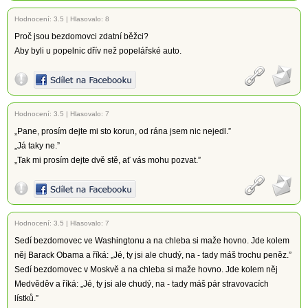
Hodnocení:
3.5
|
Hlasovalo: 8
Proč jsou bezdomovci zdatní běžci?
Aby byli u popelnic dřív než popelářské auto.
Hodnocení:
3.5
|
Hlasovalo: 7
„Pane, prosím dejte mi sto korun, od rána jsem nic nejedl.”
„Já taky ne.”
„Tak mi prosím dejte dvě stě, ať vás mohu pozvat.”
Hodnocení:
3.5
|
Hlasovalo: 7
Sedí bezdomovec ve Washingtonu a na chleba si maže hovno. Jde kolem
něj Barack Obama a říká: „Jé, ty jsi ale chudý, na - tady máš trochu peněz.”
Sedí bezdomovec v Moskvě a na chleba si maže hovno. Jde kolem něj
Medvěděv a říká: „Jé, ty jsi ale chudý, na - tady máš pár stravovacích
lístků.”