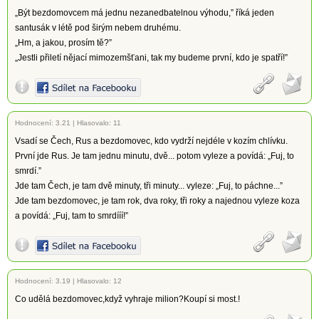
„Být bezdomovcem má jednu nezanedbatelnou výhodu,” říká jeden
santusák v létě pod širým nebem druhému.
„Hm, a jakou, prosím tě?”
„Jestli přiletí nějací mimozemšťani, tak my budeme první, kdo je spatří!”
Hodnocení:
3.21
|
Hlasovalo: 11
Vsadí se Čech, Rus a bezdomovec, kdo vydrží nejdéle v kozím chlívku.
První jde Rus. Je tam jednu minutu, dvě... potom vyleze a povídá: „Fuj, to
smrdí.”
Jde tam Čech, je tam dvě minuty, tři minuty... vyleze: „Fuj, to páchne...”
Jde tam bezdomovec, je tam rok, dva roky, tři roky a najednou vyleze koza
a povídá: „Fuj, tam to smrdííí!”
Hodnocení:
3.19
|
Hlasovalo: 12
Co udělá bezdomovec,když vyhraje milion?Koupí si most.!