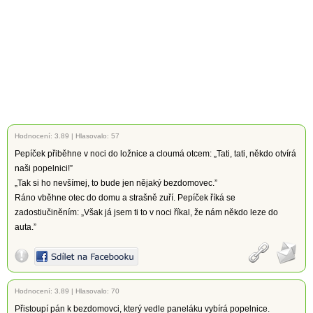
Hodnocení:
3.89
|
Hlasovalo: 57
Pepíček přiběhne v noci do ložnice a cloumá otcem: „Tati, tati, někdo otvírá
naši popelnici!”
„Tak si ho nevšímej, to bude jen nějaký bezdomovec.”
Ráno vběhne otec do domu a strašně zuří. Pepíček říká se
zadostiučiněním: „Však já jsem ti to v noci říkal, že nám někdo leze do
auta.”
Hodnocení:
3.89
|
Hlasovalo: 70
Přistoupí pán k bezdomovci, který vedle paneláku vybírá popelnice.