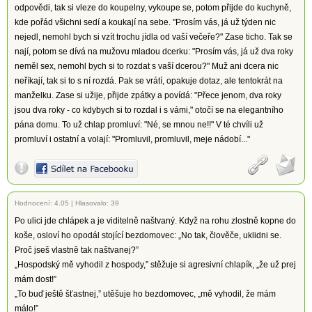
odpovědi, tak si vleze do koupelny, vykoupe se, potom přijde do kuchyně,
kde pořád všichni sedí a koukají na sebe. "Prosím vás, já už týden nic
nejedl, nemohl bych si vzít trochu jídla od vaší večeře?" Zase ticho. Tak se
nají, potom se dívá na mužovu mladou dcerku: "Prosím vás, já už dva roky
neměl sex, nemohl bych si to rozdat s vaší dcerou?" Muž ani dcera nic
neříkají, tak si to s ní rozdá. Pak se vrátí, opakuje dotaz, ale tentokrát na
manželku. Zase si užije, přijde zpátky a povídá: "Přece jenom, dva roky
jsou dva roky - co kdybych si to rozdal i s vámi," otočí se na elegantního
pána domu. To už chlap promluví: "Né, se mnou ne!!" V té chvíli už
promluví i ostatní a volají: "Promluvil, promluvil, meje nádobí..."
Hodnocení:
4.05
|
Hlasovalo: 39
Po ulici jde chlápek a je viditelně naštvaný. Když na rohu zlostně kopne do
koše, osloví ho opodál stojící bezdomovec: „No tak, člověče, uklidni se.
Proč jseš vlastně tak naštvanej?”
„Hospodský mě vyhodil z hospody,” stěžuje si agresivní chlapík, „že už prej
mám dost!”
„To buď ještě šťastnej,” utěšuje ho bezdomovec, „mě vyhodil, že mám
málo!”