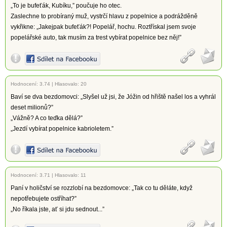
„To je bufeťák, Kubíku,” poučuje ho otec.
Zaslechne to probíraný muž, vystrčí hlavu z popelnice a podrážděně
vykřikne: „Jakejpak bufeťák?! Popelář, hochu. Roztřískal jsem svoje
popelářské auto, tak musím za trest vybírat popelnice bez něj!”
Hodnocení:
3.74
|
Hlasovalo: 20
Baví se dva bezdomovci: „Slyšel už jsi, že Jóžin od hřiště našel los a vyhrál
deset milionů?”
„Vážně? A co teďka dělá?”
„Jezdí vybírat popelnice kabrioletem.”
Hodnocení:
3.71
|
Hlasovalo: 11
Paní v holičství se rozzlobí na bezdomovce: „Tak co tu děláte, když
nepotřebujete ostříhat?”
„No říkala jste, ať si jdu sednout...”