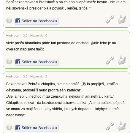
Sedí bezdomovec v Bratislavě a na chleba si opět maže hovno. Jde kolem
něj slovenská prezidentka a povídá: „Tenčej, tenčej!”
Hodnocení:
3.5
|
Hlasovalo: 6
viete prečo blondinka pride furt posrana do obchodu@nie lebo je na
dverach napisane tlačit.
Hodnocení:
3.5
|
Hlasovalo: 5
Bezdomovec žebrá u chlapíka, ale ten namítá: „Ty to propiješ, utratíš s
děvkama, prokouříš nebo prohraješ v kartách!”
„Ale já nepiju, nechodím za ženskýma, nekouřím ani nehraju karty.”
Chlapík se rozzáří, dá bezdomovci tisícovku a říká: „Ale na oplátku půjdeš
se mnou za mojí ženou, aby viděla, jak bych dopadnul, kdybych neměl
nedostatky.”