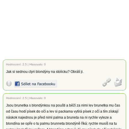
Hodnocení:
2.5
|
Hlasovalo: 0
Jak si sednou ctyri blondýny na stolicku? Obrátí ji.
Hodnocení:
2.5
|
Hlasovalo: 0
Jsou brunetka s blondýnkou na poušti a běží za nimi lev brunetka mu čas
od času hodí písek do očí a lev si packama vytírá písek z očí a tím získají
náskok najednou je před nimi palma a bruneta na ni rychle vyleze a
blondína se opře o tu palmu brunneta blondýně říká: rychle musíš na tu