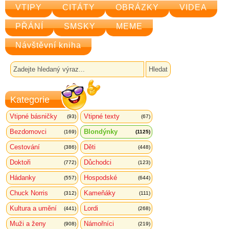
VTIPY
CITÁTY
OBRÁZKY
VIDEA
PŘÁNÍ
SMSKY
MEME
Návštěvní kniha
Kategorie
Vtipné básničky
Vtipné texty
(93)
(67)
Bezdomovci
Blondýnky
(169)
(1125)
Cestování
Děti
(386)
(448)
Doktoři
Důchodci
(772)
(123)
Hádanky
Hospodské
(557)
(644)
Chuck Norris
Kameňáky
(312)
(111)
Kultura a umění
Lordi
(441)
(268)
Muži a ženy
Námořníci
(908)
(219)