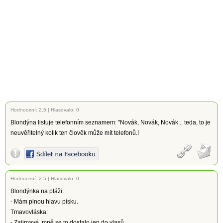
Hodnocení:
2.5
|
Hlasovalo: 0
Blondýna listuje telefonním seznamem: "Novák, Novák, Novák... teda, to je
neuvěřitelný kolik ten člověk může mít telefonů.!
Hodnocení:
2.5
|
Hlasovalo: 0
Blondýnka na pláži:
- Mám plnou hlavu písku.
Tmavovláska:
- Zajimavé, mně se to dostalo jen do vlasů.