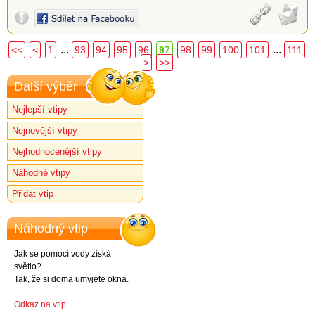
...
...
<<
<
1
93
94
95
96
97
98
99
100
101
111
>
>>
Další výběr
Nejlepší vtipy
Nejnovější vtipy
Nejhodnocenější vtipy
Náhodné vtipy
Přidat vtip
Náhodný vtip
Jak se pomocí vody získá
světlo?
Tak, že si doma umyjete okna.
Odkaz na vtip