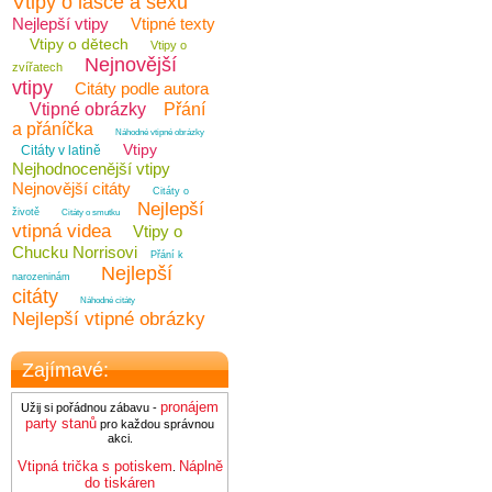
Vtipy o lásce a sexu
Nejlepší vtipy
Vtipné texty
Vtipy o dětech
Vtipy o
Nejnovější
zvířatech
vtipy
Citáty podle autora
Vtipné obrázky
Přání
a přáníčka
Náhodné vtipné obrázky
Vtipy
Citáty v latině
Nejhodnocenější vtipy
Nejnovější citáty
Citáty o
Nejlepší
životě
Citáty o smutku
vtipná videa
Vtipy o
Chucku Norrisovi
Přání k
Nejlepší
narozeninám
citáty
Náhodné citáty
Nejlepší vtipné obrázky
Zajímavé:
pronájem
Užij si pořádnou zábavu -
party stanů
pro každou správnou
akci.
Vtipná trička s potiskem
Náplně
.
do tiskáren