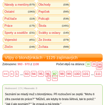
Národy a menšiny
Obchody
(575)
(338)
Ostatní
Pepíček
(1963)
(595)
Počítače
Policajti
(119)
(536)
Práce
Škola
(175)
(1491)
Sporty a soutěže
Svátky a oslavy
(231)
(140)
Vojenské
Ze života
(451)
(379)
Zločin
Zvířata
(246)
(589)
Vtipy o blondýnkách - 1125 zajímavých
Zobrazeno:
960 - 970
z
1108
Počet vtipů na stránce:
10
20
50
100
...
...
<<
<
1
93
94
95
96
97
98
99
100
101
111
>
>>
Hodnocení:
2.5
|
Hlasovalo: 0
Seznámí se mladý muž s blondýnkou. Při rozloučení se zeptá: "Mohu ti
zítra zavolat do práce?" "Můžeš, ale kdyby to brala šéfová, tak to polož."
"Jak jí ale poznám?" "Je zrzavá a má brejle."