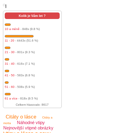
l
Kolik je Vám let ?
10 a méně
- 848x (9.8 %)
11 - 20
- 4443x (51.6 %)
21 - 30
- 801x (9.3 %)
31 - 40
- 616x (7.1 %)
41 - 50
- 583x (6.8 %)
51 - 60
- 508x (5.9 %)
61 a více
- 818x (9.5 %)
Celkem hlasovalo: 8617
Citáty o lásce
Citáty a
Náhodné vtipy
motta
Nejnovější vtipné obrázky