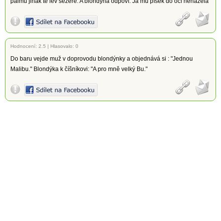
palmu jinak tě lev sežere. A blondýna odpoví: Já mu písek do očí neházela
Hodnocení:
2.5
|
Hlasovalo: 0
Do baru vejde muž v doprovodu blondýnky a objednává si : "Jednou
Malibu." Blondýka k číšníkovi: "A pro mně velký Bu."