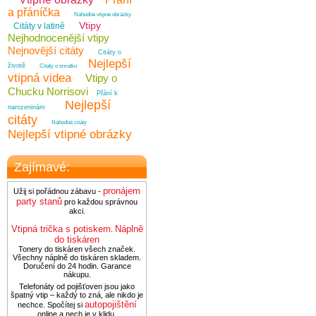
a přáníčka
Náhodné vtipné obrázky
Vtipy
Citáty v latině
Nejhodnocenější vtipy
Nejnovější citáty
Citáty o
Nejlepší
životě
Citáty o smutku
vtipná videa
Vtipy o
Chucku Norrisovi
Přání k
Nejlepší
narozeninám
citáty
Náhodné citáty
Nejlepší vtipné obrázky
Zajímavé:
pronájem
Užij si pořádnou zábavu -
party stanů
pro každou správnou
akci.
Vtipná trička s potiskem
Náplně
.
do tiskáren
Tonery do tiskáren všech značek.
Všechny náplně do tiskáren skladem.
Doručení do 24 hodin. Garance
nákupu.
Telefonáty od pojišťoven jsou jako
špatný vtip – každý to zná, ale nikdo je
autopojištění
nechce. Spočítej si
online a nech je v klidu.