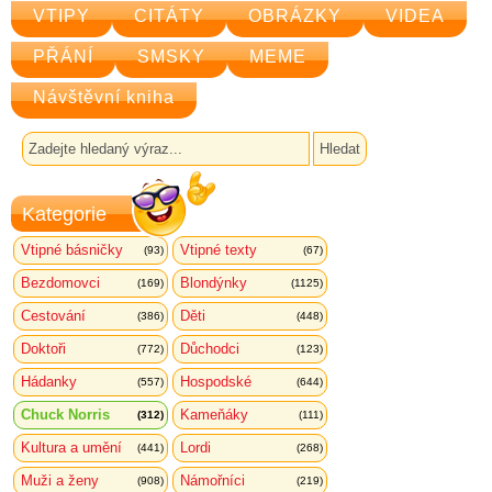
VTIPY
CITÁTY
OBRÁZKY
VIDEA
PŘÁNÍ
SMSKY
MEME
Návštěvní kniha
Kategorie
Vtipné básničky
Vtipné texty
(93)
(67)
Bezdomovci
Blondýnky
(169)
(1125)
Cestování
Děti
(386)
(448)
Doktoři
Důchodci
(772)
(123)
Hádanky
Hospodské
(557)
(644)
Chuck Norris
Kameňáky
(312)
(111)
Kultura a umění
Lordi
(441)
(268)
Muži a ženy
Námořníci
(908)
(219)