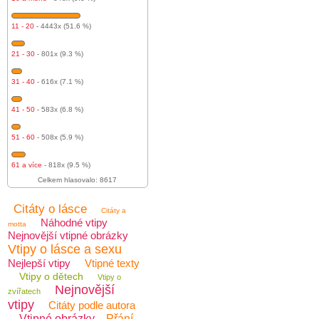
11 - 20
- 4443x (51.6 %)
21 - 30
- 801x (9.3 %)
31 - 40
- 616x (7.1 %)
41 - 50
- 583x (6.8 %)
51 - 60
- 508x (5.9 %)
61 a více
- 818x (9.5 %)
Celkem hlasovalo: 8617
Citáty o lásce
Citáty a
Náhodné vtipy
motta
Nejnovější vtipné obrázky
Vtipy o lásce a sexu
Nejlepší vtipy
Vtipné texty
Vtipy o dětech
Vtipy o
Nejnovější
zvířatech
vtipy
Citáty podle autora
Vtipné obrázky
Přání