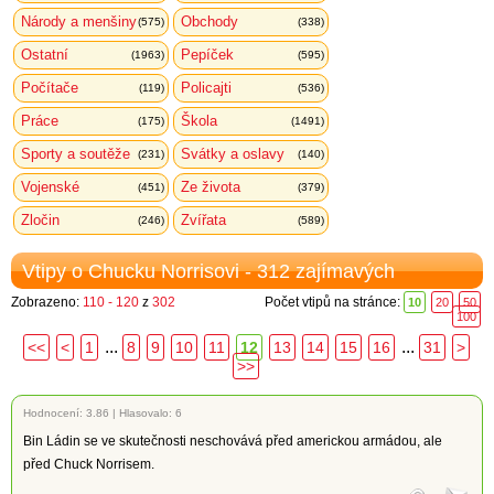
Národy a menšiny
Obchody
(575)
(338)
Ostatní
Pepíček
(1963)
(595)
Počítače
Policajti
(119)
(536)
Práce
Škola
(175)
(1491)
Sporty a soutěže
Svátky a oslavy
(231)
(140)
Vojenské
Ze života
(451)
(379)
Zločin
Zvířata
(246)
(589)
Vtipy o Chucku Norrisovi - 312 zajímavých
Zobrazeno:
110 - 120
z
302
Počet vtipů na stránce:
10
20
50
100
...
...
<<
<
1
8
9
10
11
12
13
14
15
16
31
>
>>
Hodnocení:
3.86
|
Hlasovalo: 6
Bin Ládin se ve skutečnosti neschovává před americkou armádou, ale
před Chuck Norrisem.