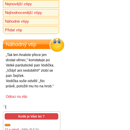
Nejnovější vtipy
Nejhodnocenější vtipy
Náhodné vtipy
Přidat vtip
Náhodný vtip
„Tak ten Anatole přece jen
dostal věnec,” konstatuje po
Velké pardubické pan Vodička.
„Vždyť ani nedoběhl!” zlobí se
pan Sejček.
Vodička suše odvětí: „No
právě, položili mu ho na hrob.”
Odkaz na vtip
l
Kolik je Vám let ?
10 a méně
- 848x (9.8 %)