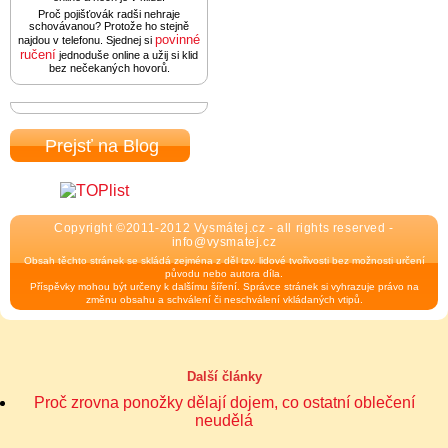
Proč pojišťovák radši nehraje
schovávanou? Protože ho stejně
povinné
najdou v telefonu. Sjednej si
ručení
jednoduše online a užij si klid
bez nečekaných hovorů.
Prejsť na Blog
Copyright ©2011-2012 Vysmátej.cz - all rights reserved -
info@vysmatej.cz
Obsah těchto stránek se skládá zejména z děl tzv. lidové tvořivosti bez možnosti určení
původu nebo autora díla.
Příspěvky mohou být určeny k dalšímu šíření. Správce stránek si vyhrazuje právo na
změnu obsahu a schválení či neschválení vkládaných vtipů.
Další články
Proč zrovna ponožky dělají dojem, co ostatní oblečení
neudělá