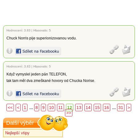
Hodnocení:
3.83
|
Hlasovalo: 5
Chuck Norris pije superionizovanou vodu.
Hodnocení:
3.83
|
Hlasovalo: 5
Když vymyslel jeden pán TELEFON,
tak tam měl dva zmeškané hovory od Chucka Norise.
...
...
<<
<
1
8
9
10
11
12
13
14
15
16
31
>
>>
Další výběr
Nejlepší vtipy