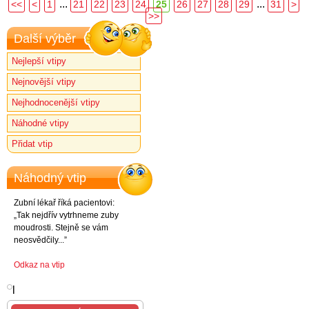
...
...
<<
<
1
21
22
23
24
25
26
27
28
29
31
>
>>
Další výběr
Nejlepší vtipy
Nejnovější vtipy
Nejhodnocenější vtipy
Náhodné vtipy
Přidat vtip
Náhodný vtip
Zubní lékař říká pacientovi:
„Tak nejdřív vytrhneme zuby
moudrosti. Stejně se vám
neosvědčily...”
Odkaz na vtip
l