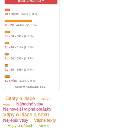
Kolik je Vám let ?
10 a méně
- 848x (9.8 %)
11 - 20
- 4443x (51.6 %)
21 - 30
- 801x (9.3 %)
31 - 40
- 616x (7.1 %)
41 - 50
- 583x (6.8 %)
51 - 60
- 508x (5.9 %)
61 a více
- 818x (9.5 %)
Celkem hlasovalo: 8617
Citáty o lásce
Citáty a
Náhodné vtipy
motta
Nejnovější vtipné obrázky
Vtipy o lásce a sexu
Nejlepší vtipy
Vtipné texty
Vtipy o dětech
Vtipy o