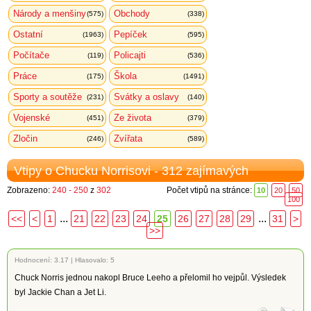
Národy a menšiny
Obchody
(575)
(338)
Ostatní
Pepíček
(1963)
(595)
Počítače
Policajti
(119)
(536)
Práce
Škola
(175)
(1491)
Sporty a soutěže
Svátky a oslavy
(231)
(140)
Vojenské
Ze života
(451)
(379)
Zločin
Zvířata
(246)
(589)
Vtipy o Chucku Norrisovi - 312 zajímavých
Zobrazeno:
240 - 250
z
302
Počet vtipů na stránce:
10
20
50
100
...
...
<<
<
1
21
22
23
24
25
26
27
28
29
31
>
>>
Hodnocení:
3.17
|
Hlasovalo: 5
Chuck Norris jednou nakopl Bruce Leeho a přelomil ho vejpůl. Výsledek
byl Jackie Chan a Jet Li.