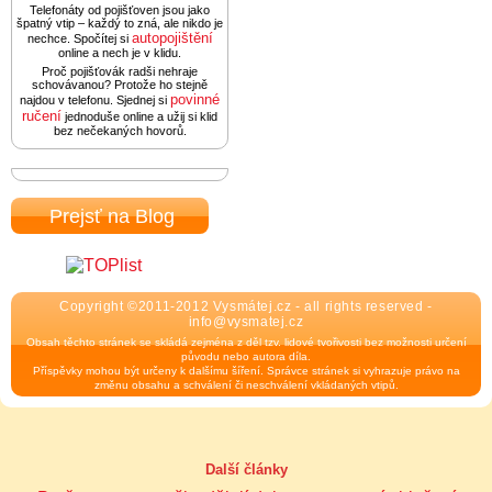
Telefonáty od pojišťoven jsou jako
špatný vtip – každý to zná, ale nikdo je
autopojištění
nechce. Spočítej si
online a nech je v klidu.
Proč pojišťovák radši nehraje
schovávanou? Protože ho stejně
povinné
najdou v telefonu. Sjednej si
ručení
jednoduše online a užij si klid
bez nečekaných hovorů.
Prejsť na Blog
Copyright ©2011-2012 Vysmátej.cz - all rights reserved -
info@vysmatej.cz
Obsah těchto stránek se skládá zejména z děl tzv. lidové tvořivosti bez možnosti určení
původu nebo autora díla.
Příspěvky mohou být určeny k dalšímu šíření. Správce stránek si vyhrazuje právo na
změnu obsahu a schválení či neschválení vkládaných vtipů.
Další články