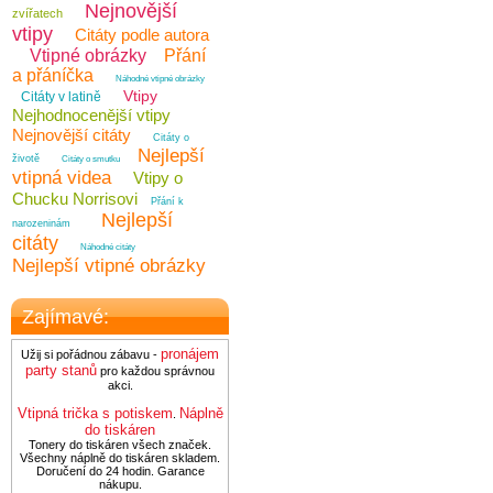
Nejnovější
zvířatech
vtipy
Citáty podle autora
Vtipné obrázky
Přání
a přáníčka
Náhodné vtipné obrázky
Vtipy
Citáty v latině
Nejhodnocenější vtipy
Nejnovější citáty
Citáty o
Nejlepší
životě
Citáty o smutku
vtipná videa
Vtipy o
Chucku Norrisovi
Přání k
Nejlepší
narozeninám
citáty
Náhodné citáty
Nejlepší vtipné obrázky
Zajímavé:
pronájem
Užij si pořádnou zábavu -
party stanů
pro každou správnou
akci.
Vtipná trička s potiskem
Náplně
.
do tiskáren
Tonery do tiskáren všech značek.
Všechny náplně do tiskáren skladem.
Doručení do 24 hodin. Garance
nákupu.