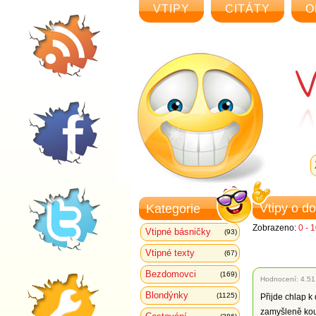
VTIPY
CITÁTY
O
Vtipy o d
Kategorie
Zobrazeno:
0 - 
Vtipné básničky
(93)
Vtipné texty
(67)
Bezdomovci
(169)
Hodnocení:
4.51
Blondýnky
(1125)
Přijde chlap k
zamyšleně kouk