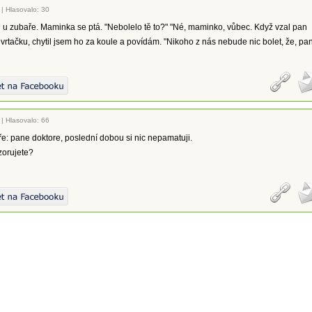
|
Hlasovalo: 30
l u zubaře. Maminka se ptá. "Nebolelo tě to?" "Né, maminko, vůbec. Když vzal pan
 vrtačku, chytil jsem ho za koule a povídám. "Nikoho z nás nebude nic bolet, že, pa
|
Hlasovalo: 66
ře: pane doktore, poslední dobou si nic nepamatuji.
zorujete?