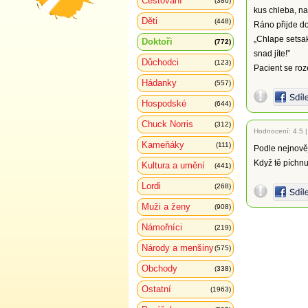
Cestování
(386)
kus chleba, nak
Děti
(448)
Ráno přijde do
„Chlape setsak
Doktoři
(772)
snad jíte!”
Důchodci
(123)
Pacient se roz
Hádanky
(557)
Hospodské
(644)
Chuck Norris
(312)
Hodnocení:
4.5
Kameňáky
(111)
Podle nejnově
Když tě píchnu
Kultura a umění
(441)
Lordi
(268)
Muži a ženy
(908)
Námořníci
(219)
Národy a menšiny
(575)
Obchody
(338)
Ostatní
(1963)