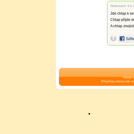
Hodnocení:
4.2
Jde chlap k se
Chlap přijde d
A chlap znejis
Obsah t
Příspěvky mohou být urč