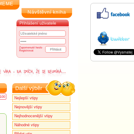
MEME
Návštěvní kniha
Přihlášení uživatele
Zapomenuté heslo
Registrovat
Další výběr
100
Nejlepší vtipy
Nejnovější vtipy
Nejhodnocenější vtipy
Náhodné vtipy
Přidat vtip