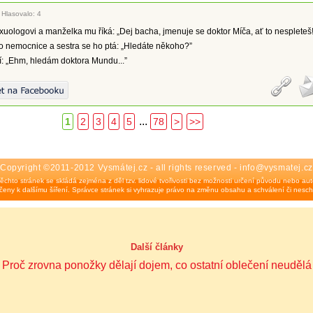
|
Hlasovalo: 4
xuologovi a manželka mu říká: „Dej bacha, jmenuje se doktor Míča, ať to nespleteš!
o nemocnice a sestra se ho ptá: „Hledáte někoho?”
tí: „Ehm, hledám doktora Mundu...”
...
1
2
3
4
5
78
>
>>
Copyright ©2011-2012 Vysmátej.cz - all rights reserved - info@vysmatej.cz
ěchto stránek se skládá zejména z děl tzv. lidové tvořivosti bez možnosti určení původu nebo auto
eny k dalšímu šíření. Správce stránek si vyhrazuje právo na změnu obsahu a schválení či nesch
Další články
Proč zrovna ponožky dělají dojem, co ostatní oblečení neudělá