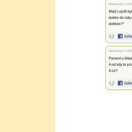
Hodnocení:
4.34
Malý Lojzík by
doktor do ruky
doktore?"
Hodnocení:
4.28
Pacient u léka
A od kdy to po
A co?