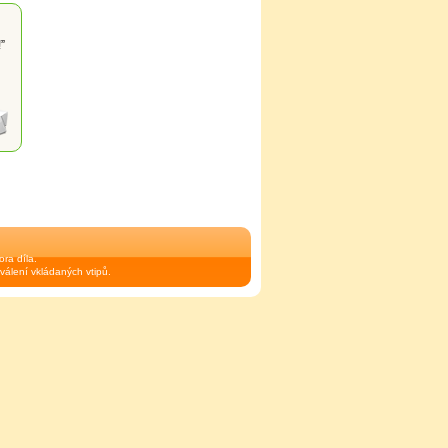
”
ra díla.
válení vkládaných vtipů.