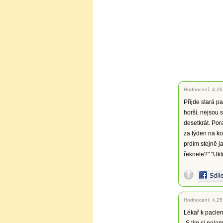
Hodnocení:
4.26
Přijde stará p
horší, nejsou 
desetkrát. Pora
za týden na ko
prdím stejně j
řeknete?" "Ukl
Hodnocení:
4.25
Lékař k pacien