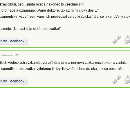
rájí cibuli, osolí, přidá ocet a nakonec to všechno sní.
 ordinace a oznamuje: „Pane doktore, tak už mi ty čípky došly.”
ramentská, vždyť jsem vám jich předepsal celou krabičku,” diví se lékař. „Vy ty číp
esměje: „Ne, asi si je strkám do zadku!”
|
Hlasovalo: 42
jších vědeckých výzkumů byla zjištěna přímá nervová vazba mezi okem a zadnicí.
 špendlíkem do zadku, vyhrknou ti slzy. Když tě píchnu do oka, tak se posereš!