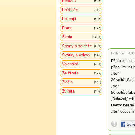
Pepíček
(595)
Počítače
(119)
Policajti
(536)
Práce
(175)
Škola
(1491)
Sporty a soutěže
(231)
Hodnocení:
4.38
Svátky a oslavy
(140)
Přijde chlapík
Vojenské
(451)
připojí mu na n
Ze života
(379)
„Ne.”
20 voltů: „Stojí
Zločin
(246)
„Ne.”
Zvířata
(589)
50 voltů: „Tak
„Bohužel,” vrtí
Doktor tam dá 
„Ne,” odpoví mu