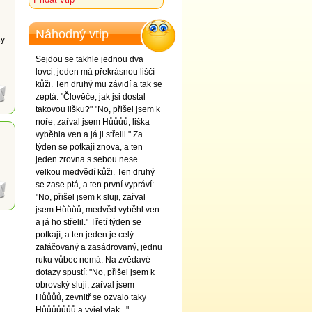
Náhodný vtip
ky
Sejdou se takhle jednou dva
lovci, jeden má překrásnou liščí
kůži. Ten druhý mu závidí a tak se
zeptá: "Člověče, jak jsi dostal
takovou lišku?" "No, přišel jsem k
noře, zařval jsem Hůůůů, liška
vyběhla ven a já ji střelil." Za
týden se potkají znova, a ten
jeden zrovna s sebou nese
velkou medvědí kůži. Ten druhý
se zase ptá, a ten první vypráví:
"No, přišel jsem k sluji, zařval
jsem Hůůůů, medvěd vyběhl ven
a já ho střelil." Třetí týden se
potkají, a ten jeden je celý
zafáčovaný a zasádrovaný, jednu
ruku vůbec nemá. Na zvědavé
dotazy spustí: "No, přišel jsem k
obrovský sluji, zařval jsem
Hůůůů, zevnitř se ozvalo taky
Hůůůůůůů a vyjel vlak..."