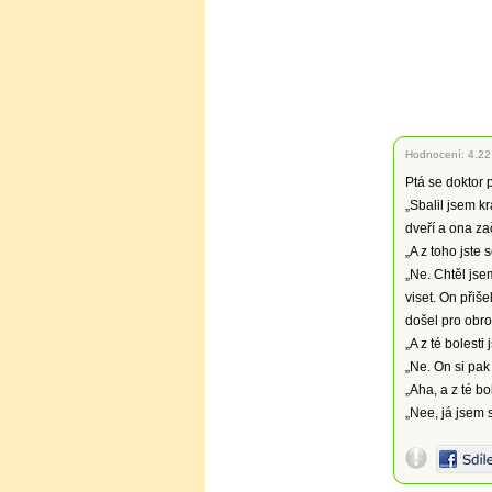
Hodnocení:
4.22
Ptá se doktor p
„Sbalil jsem k
dveří a ona zač
„A z toho jste 
„Ne. Chtěl jse
viset. On přiše
došel pro obro
„A z té bolesti 
„Ne. On si pak
„Aha, a z té bo
„Nee, já jsem 