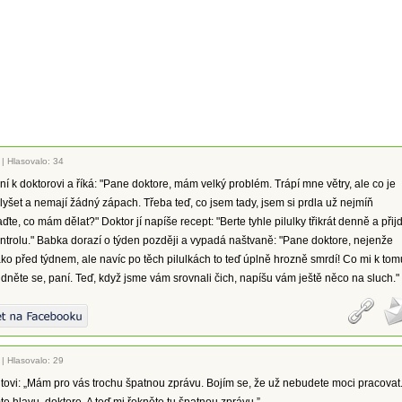
|
Hlasovalo: 34
aní k doktorovi a říká: "Pane doktore, mám velký problém. Trápí mne větry, ale co je
slyšet a nemají žádný zápach. Třeba teď, co jsem tady, jsem si prdla už nejmíň
ďte, co mám dělat?" Doktor jí napíše recept: "Berte tyhle pilulky třikrát denně a přij
ntrolu." Babka dorazí o týden později a vypadá naštvaně: "Pane doktore, nejenže
ako před týdnem, ale navíc po těch pilulkách to teď úplně hrozně smrdí! Co mi k tom
idněte se, paní. Teď, když jsme vám srovnali čich, napíšu vám ještě něco na sluch."
|
Hlasovalo: 29
tovi: „Mám pro vás trochu špatnou zprávu. Bojím se, že už nebudete moci pracovat.