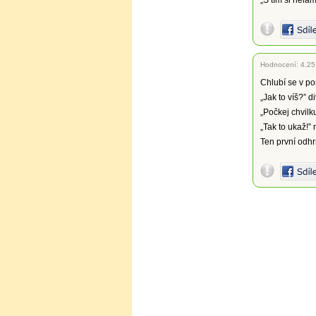
„S tím si nela
Hodnocení:
4.25
Chlubí se v po
„Jak to víš?” d
„Počkej chvilku
„Tak to ukaž!”
Ten první odh