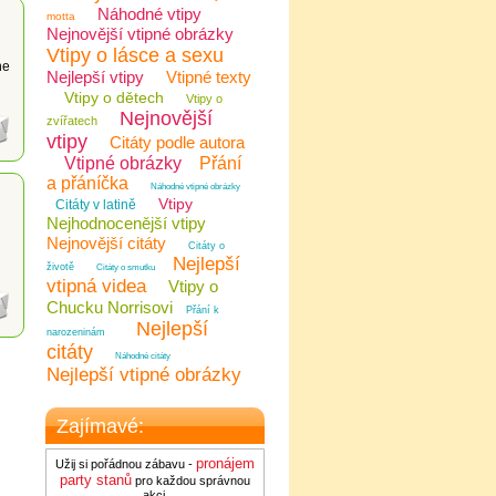
Náhodné vtipy
motta
Nejnovější vtipné obrázky
Vtipy o lásce a sexu
ne
Nejlepší vtipy
Vtipné texty
Vtipy o dětech
Vtipy o
Nejnovější
zvířatech
vtipy
Citáty podle autora
Vtipné obrázky
Přání
a přáníčka
Náhodné vtipné obrázky
Vtipy
Citáty v latině
Nejhodnocenější vtipy
Nejnovější citáty
Citáty o
Nejlepší
životě
Citáty o smutku
vtipná videa
Vtipy o
Chucku Norrisovi
Přání k
Nejlepší
narozeninám
citáty
Náhodné citáty
Nejlepší vtipné obrázky
Zajímavé:
pronájem
Užij si pořádnou zábavu -
party stanů
pro každou správnou
akci.