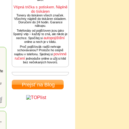
Vtipná trička s potiskem
Náplně
.
do tiskáren
Tonery do tiskáren všech značek.
Všechny náplně do tiskáren skladem.
Doručení do 24 hodin. Garance
nákupu.
Telefonáty od pojišťoven jsou jako
špatný vtip – každý to zná, ale nikdo je
autopojištění
nechce. Spočítej si
online a nech je v klidu.
Proč pojišťovák radši nehraje
schovávanou? Protože ho stejně
povinné
najdou v telefonu. Sjednej si
ručení
jednoduše online a užij si klid
bez nečekaných hovorů.
ďte
u
Prejsť na Blog
”