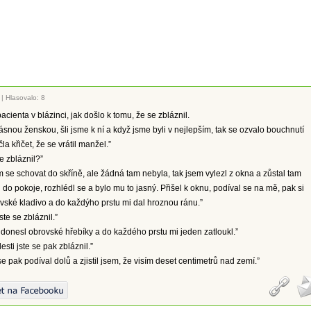
|
Hlasovalo: 8
acienta v blázinci, jak došlo k tomu, že se zbláznil.
rásnou ženskou, šli jsme k ní a když jsme byli v nejlepším, tak se ozvalo bouchnutí
la křičet, že se vrátil manžel.”
se zbláznil?”
m se schovat do skříně, ale žádná tam nebyla, tak jsem vylezl z okna a zůstal tam
l do pokoje, rozhlédl se a bylo mu to jasný. Přišel k oknu, podíval se na mě, pak si
vské kladivo a do každýho prstu mi dal hroznou ránu.”
jste se zbláznil.”
 donesl obrovské hřebíky a do každého prstu mi jeden zatloukl.”
lesti jste se pak zbláznil.”
se pak podíval dolů a zjistil jsem, že visím deset centimetrů nad zemí.”