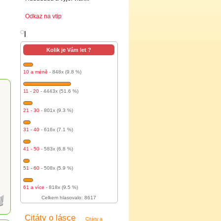
Odkaz na vtip
l
Kolik je Vám let ?
10 a méně
- 848x (9.8 %)
11 - 20
- 4443x (51.6 %)
21 - 30
- 801x (9.3 %)
31 - 40
- 616x (7.1 %)
41 - 50
- 583x (6.8 %)
51 - 60
- 508x (5.9 %)
61 a více
- 818x (9.5 %)
Celkem hlasovalo: 8617
Citáty o lásce
Citáty a