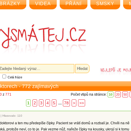
BRÁZKY
VIDEA
PŘÁNÍ
SMSKY
Celá fráze
oktorech - 772 zajímavých
10
z
771
Počet vtipů na stránce:
10
20
50
...
1
2
3
4
5
78
>
>>
|
Hlasovalo: 110
 doktorovi a ten mu předepíše čípky. Pacient se vrátí domů a rozbalí je. Chvíli na ně
á, protože neví, co to je. Pak vezme nůž, nařeže čípky na kousky, ukrojí si k tomu