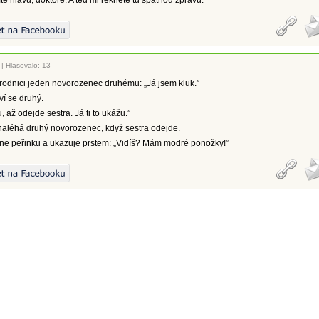
mte hlavu, doktore. A teď mi řekněte tu špatnou zprávu.”
|
Hlasovalo: 13
rodnici jeden novorozenec druhému: „Já jsem kluk.”
iví se druhý.
, až odejde sestra. Já ti to ukážu.”
 naléhá druhý novorozenec, když sestra odejde.
rne peřinku a ukazuje prstem: „Vidíš? Mám modré ponožky!”