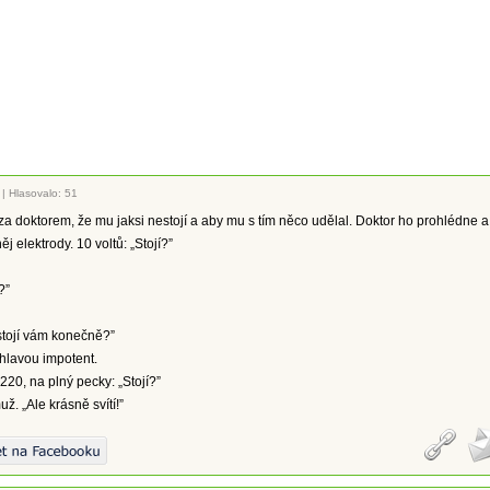
|
Hlasovalo: 51
 za doktorem, že mu jaksi nestojí a aby mu s tím něco udělal. Doktor ho prohlédne a
ěj elektrody. 10 voltů: „Stojí?”
?”
 stojí vám konečně?”
 hlavou impotent.
220, na plný pecky: „Stojí?”
ž. „Ale krásně svítí!”