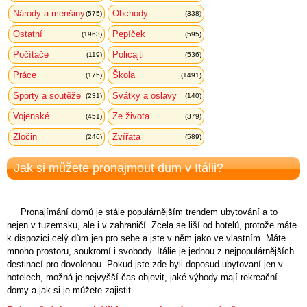
Národy a menšiny
Obchody
(575)
(338)
Ostatní
Pepíček
(1963)
(595)
Počítače
Policajti
(119)
(536)
Práce
Škola
(175)
(1491)
Sporty a soutěže
Svátky a oslavy
(231)
(140)
Vojenské
Ze života
(451)
(379)
Zločin
Zvířata
(246)
(589)
Jak si můžete pronajmout dům v Itálii?
Pronajímání domů je stále populárnějším trendem ubytování a to
nejen v tuzemsku, ale i v zahraničí. Zcela se liší od hotelů, protože máte
k dispozici celý dům jen pro sebe a jste v něm jako ve vlastním. Máte
mnoho prostoru, soukromí i svobody. Itálie je jednou z nejpopulárnějších
destinací pro dovolenou. Pokud jste zde byli doposud ubytovaní jen v
hotelech, možná je nejvyšší čas objevit, jaké výhody mají rekreační
domy a jak si je můžete zajistit.