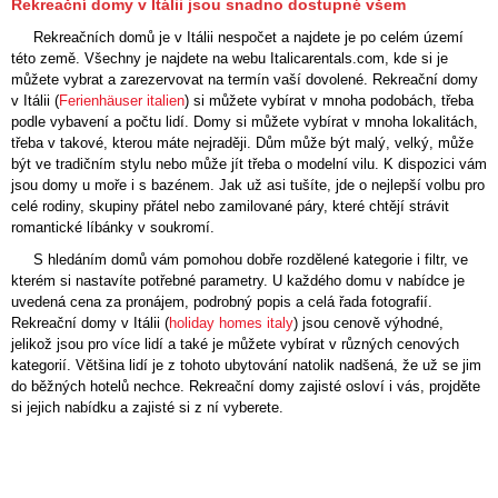
Rekreační domy v Itálii jsou snadno dostupné všem
Rekreačních domů je v Itálii nespočet a najdete je po celém území
této země. Všechny je najdete na webu Italicarentals.com, kde si je
můžete vybrat a zarezervovat na termín vaší dovolené. Rekreační domy
v Itálii (
Ferienhäuser italien
) si můžete vybírat v mnoha podobách, třeba
podle vybavení a počtu lidí. Domy si můžete vybírat v mnoha lokalitách,
třeba v takové, kterou máte nejraději. Dům může být malý, velký, může
být ve tradičním stylu nebo může jít třeba o modelní vilu. K dispozici vám
jsou domy u moře i s bazénem. Jak už asi tušíte, jde o nejlepší volbu pro
celé rodiny, skupiny přátel nebo zamilované páry, které chtějí strávit
romantické líbánky v soukromí.
S hledáním domů vám pomohou dobře rozdělené kategorie i filtr, ve
kterém si nastavíte potřebné parametry. U každého domu v nabídce je
uvedená cena za pronájem, podrobný popis a celá řada fotografií.
Rekreační domy v Itálii (
holiday homes italy
) jsou cenově výhodné,
jelikož jsou pro více lidí a také je můžete vybírat v různých cenových
kategorií. Většina lidí je z tohoto ubytování natolik nadšená, že už se jim
do běžných hotelů nechce. Rekreační domy zajisté osloví i vás, projděte
si jejich nabídku a zajisté si z ní vyberete.