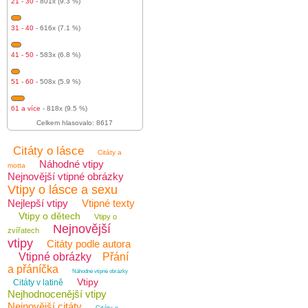
21 - 30
- 801x (9.3 %)
31 - 40
- 616x (7.1 %)
41 - 50
- 583x (6.8 %)
51 - 60
- 508x (5.9 %)
61 a více
- 818x (9.5 %)
Celkem hlasovalo: 8617
Citáty o lásce
Citáty a
Náhodné vtipy
motta
Nejnovější vtipné obrázky
Vtipy o lásce a sexu
Nejlepší vtipy
Vtipné texty
Vtipy o dětech
Vtipy o
Nejnovější
zvířatech
vtipy
Citáty podle autora
Vtipné obrázky
Přání
a přáníčka
Náhodné vtipné obrázky
Vtipy
Citáty v latině
Nejhodnocenější vtipy
Nejnovější citáty