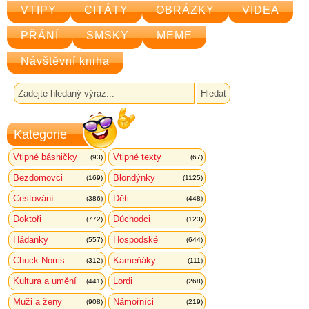
VTIPY
CITÁTY
OBRÁZKY
VIDEA
PŘÁNÍ
SMSKY
MEME
Návštěvní kniha
Kategorie
Vtipné básničky
Vtipné texty
(93)
(67)
Bezdomovci
Blondýnky
(169)
(1125)
Cestování
Děti
(386)
(448)
Doktoři
Důchodci
(772)
(123)
Hádanky
Hospodské
(557)
(644)
Chuck Norris
Kameňáky
(312)
(111)
Kultura a umění
Lordi
(441)
(268)
Muži a ženy
Námořníci
(908)
(219)