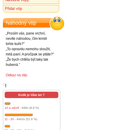
Přidat vtip
Náhodný vtip
„Prosím vás, pane vrchní,
nevíte náhodou, čím krmili
tohle kuře?”
„To opravdu nemohu sloužit,
milá paní. A pročpak se ptáte?”
„Že bych chtěla být taky tak
hubená.”
Odkaz na vtip
l
Kolik je Vám let ?
10 a méně
- 848x (9.8 %)
11 - 20
- 4443x (51.6 %)