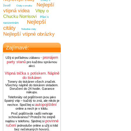
Citáty o
Nejlepší
životě
Citáty o smutku
vtipná videa
Vtipy o
Chucku Norrisovi
Přání k
Nejlepší
narozeninám
citáty
Náhodné citáty
Nejlepší vtipné obrázky
Zajímavé:
pronájem
Užij si pořádnou zábavu -
party stanů
pro každou správnou
akci.
Vtipná trička s potiskem
Náplně
.
do tiskáren
Tonery do tiskáren všech značek.
Všechny náplně do tiskáren skladem.
Doručení do 24 hodin. Garance
nákupu.
Telefonáty od pojišťoven jsou jako
špatný vtip – každý to zná, ale nikdo je
autopojištění
nechce. Spočítej si
online a nech je v klidu.
Proč pojišťovák radši nehraje
schovávanou? Protože ho stejně
povinné
najdou v telefonu. Sjednej si
ručení
jednoduše online a užij si klid
bez nečekaných hovorů.