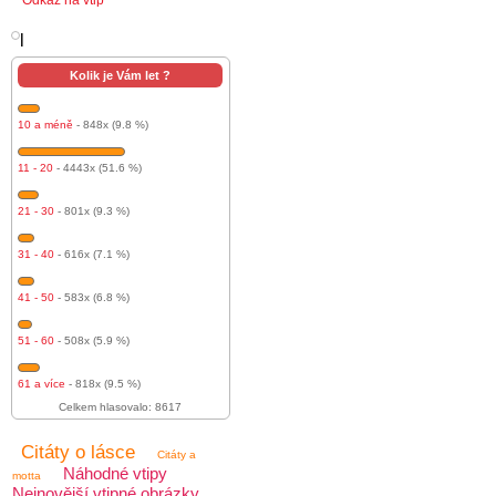
Odkaz na vtip
l
Kolik je Vám let ?
10 a méně
- 848x (9.8 %)
11 - 20
- 4443x (51.6 %)
21 - 30
- 801x (9.3 %)
31 - 40
- 616x (7.1 %)
41 - 50
- 583x (6.8 %)
51 - 60
- 508x (5.9 %)
61 a více
- 818x (9.5 %)
Celkem hlasovalo: 8617
Citáty o lásce
Citáty a
Náhodné vtipy
motta
Nejnovější vtipné obrázky