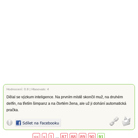
Hodnocení:
0.9
|
Hlasovalo: 4
Dělal se výzkum inteligence. Na prvním místě skončil muž, na druhém
delfín, na třetím šimpanz a na čtvrtém žena, ale už ji dohání automatická
pračka.
...
<<
<
1
87
88
89
90
91