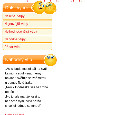
Další výběr
Nejlepší vtipy
Nejnovější vtipy
Nejhodnocenější vtipy
Náhodné vtipy
Přidat vtip
Náhodný vtip
„Asi si budu muset dát na svůj
kamion ceduli - nadměrný
náklad,” svěřuje se známému
u pumpy řidič tiráku.
„Proč? Dodneska ses bez toho
obešel...”
„No jo, ale manželka si to
nenechá vymluvit a pořád
chce jet jednou se mnou!”