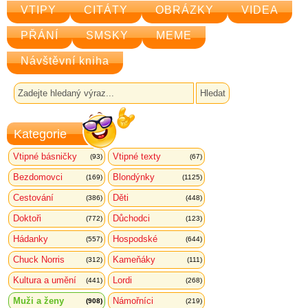
VTIPY
CITÁTY
OBRÁZKY
VIDEA
PŘÁNÍ
SMSKY
MEME
Návštěvní kniha
Kategorie
Vtipné básničky
Vtipné texty
(93)
(67)
Bezdomovci
Blondýnky
(169)
(1125)
Cestování
Děti
(386)
(448)
Doktoři
Důchodci
(772)
(123)
Hádanky
Hospodské
(557)
(644)
Chuck Norris
Kameňáky
(312)
(111)
Kultura a umění
Lordi
(441)
(268)
Muži a ženy
Námořníci
(908)
(219)