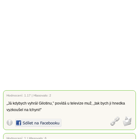
Hodnocení:
1.17
|
Hlasovalo: 2
„Já kdybych vyhrál Gilotinu,” povídá u televize muž, „tak bych ji hnedka
vyzkoušel na tchyni!”
Hodnocení:
1
|
Hlasovalo: 6