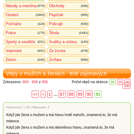
Národy a menšiny
Obchody
(575)
(338)
Ostatní
Pepíček
(1963)
(595)
Počítače
Policajti
(119)
(536)
Práce
Škola
(175)
(1491)
Sporty a soutěže
Svátky a oslavy
(231)
(140)
Vojenské
Ze života
(451)
(379)
Zločin
Zvířata
(246)
(589)
Vtipy o mužích a ženách - 908 zajímavých
Zobrazeno:
900 - 906
z
906
Počet vtipů na stránce:
10
20
50
100
...
<<
<
1
87
88
89
90
91
Hodnocení:
1.33
|
Hlasovalo: 2
Když jde žena s mužem a má hlavu hrdě nahoře, znamená to, že má
milence.
Když jde žena s mužem a má skloněnou hlavu, znamená to, že má
milence.