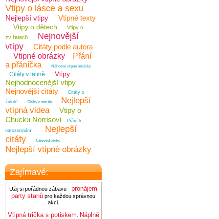
Vtipy o lásce a sexu
Nejlepší vtipy
Vtipné texty
Vtipy o dětech
Vtipy o
Nejnovější
zvířatech
vtipy
Citáty podle autora
Vtipné obrázky
Přání
a přáníčka
Náhodné vtipné obrázky
Vtipy
Citáty v latině
Nejhodnocenější vtipy
Nejnovější citáty
Citáty o
Nejlepší
životě
Citáty o smutku
vtipná videa
Vtipy o
Chucku Norrisovi
Přání k
Nejlepší
narozeninám
citáty
Náhodné citáty
Nejlepší vtipné obrázky
Zajímavé:
pronájem
Užij si pořádnou zábavu -
party stanů
pro každou správnou
akci.
Vtipná trička s potiskem
Náplně
.