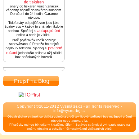
do tiskáren
Tonery do tiskáren všech značek.
Všechny náplně do tiskáren skladem.
Doručení do 24 hodin. Garance
nákupu.
Telefonáty od pojišťoven jsou jako
špatný vtip – každý to zná, ale nikdo je
autopojištění
nechce. Spočítej si
online a nech je v klidu.
Proč pojišťovák radši nehraje
schovávanou? Protože ho stejně
povinné
najdou v telefonu. Sjednej si
ručení
jednoduše online a užij si klid
bez nečekaných hovorů.
Prejsť na Blog
Copyright ©2011-2012 Vysmátej.cz - all rights reserved -
info@vysmatej.cz
Obsah těchto stránek se skládá zejména z děl tzv. lidové tvořivosti bez možnosti určení
původu nebo autora díla.
Příspěvky mohou být určeny k dalšímu šíření. Správce stránek si vyhrazuje právo na
změnu obsahu a schválení či neschválení vkládaných vtipů.