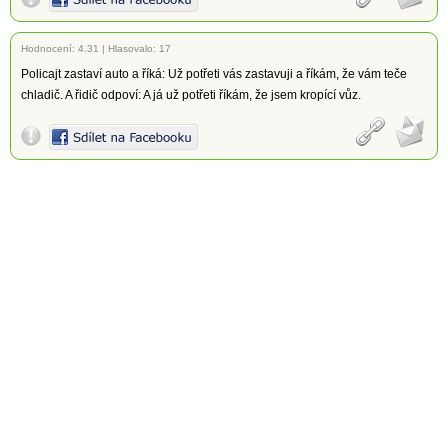
Hodnocení:
4.31
|
Hlasovalo: 17
Policajt zastaví auto a říká: Už potřeti vás zastavuji a říkám, že vám teče
chladič. A řidič odpoví: A já už potřeti říkám, že jsem kropící vůz.