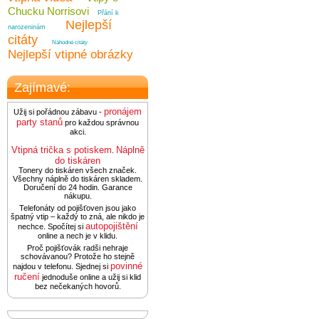
Chucku Norrisovi
Přání k
Nejlepší
narozeninám
citáty
Náhodné citáty
Nejlepší vtipné obrázky
Zajímavé:
pronájem
Užij si pořádnou zábavu -
party stanů
pro každou správnou
akci.
Vtipná trička s potiskem
Náplně
.
do tiskáren
Tonery do tiskáren všech značek.
Všechny náplně do tiskáren skladem.
Doručení do 24 hodin. Garance
nákupu.
Telefonáty od pojišťoven jsou jako
špatný vtip – každý to zná, ale nikdo je
autopojištění
nechce. Spočítej si
online a nech je v klidu.
Proč pojišťovák radši nehraje
schovávanou? Protože ho stejně
povinné
najdou v telefonu. Sjednej si
ručení
jednoduše online a užij si klid
bez nečekaných hovorů.