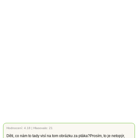
Hodnocení:
4.18
|
Hlasovalo: 21
Děti, co nám to tady visí na tom obrázku za ptáka?Prosím, to je netopýr,