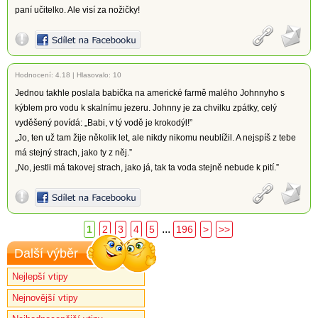
paní učitelko. Ale visí za nožičky!
Hodnocení:
4.18
|
Hlasovalo: 10
Jednou takhle poslala babička na americké farmě malého Johnnyho s
kýblem pro vodu k skalnímu jezeru. Johnny je za chvilku zpátky, celý
vyděšený povídá: „Babi, v tý vodě je krokodýl!”
„Jo, ten už tam žije několik let, ale nikdy nikomu neublížil. A nejspíš z tebe
má stejný strach, jako ty z něj.”
„No, jestli má takovej strach, jako já, tak ta voda stejně nebude k pití.”
...
1
2
3
4
5
196
>
>>
Další výběr
Nejlepší vtipy
Nejnovější vtipy