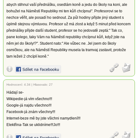
abych stihnul vaší přednášku, osedlám koně a jedu do školy na koni, ale
bohužel na Náměstí Republiky mi ten kůň chcípnul". Profesorovi se to
nechce věřit, ale posadí ho sednout. Za půl hodiny přijde jiný student s
úplmě stejnou výmluvou. Profesor už má zlost a když 5 minut před koncem
přednášky přijde další student, profesor se ho jedovatě zeptá:" Tak co,
pane kolego, taky Vám na Náměstí republiky chcípnul kůň, když jste na
něm jel do školy!?". Student nato:" Ale vůbec ne. Jel jsem do školy
osmičkou, ale na Náměstí Republiky musela ta tramvaj zastavit, protože
tam leželi 2 chcíplí koně."
Hodnocení:
4.34
|
Hlasovalo: 27
Hádají se-
Wikipedie-já vím všechno!!!
Google-já najdu všechno!!!
Facebook-já znám všechny!!!
Internet-beze mě by jste všichni namydlení!!!
Elektřina-Tak se uklidníme!!!Jo!!!