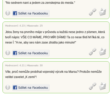
"No sednem nani a jedem za zenskejma do mesta."
Hodnocení:
4.23
|
Hlasovalo: 25
Jdou ženy na prvního máje v průvodu a každá nese jedno z písmen, která
tvoří nápis: VŠE CO MÁME, PRO MÍR DÁME! Ta co nese třetí M říká té, co
nese Í: "A ne, aby ses nám zase ztratila jako minule!"
Hodnocení:
4.21
|
Hlasovalo: 30
Víte, proč nemůže probíhat vojenský výcvik na Marsu? Protože nemůže
velitel zavelet „K zemi“!