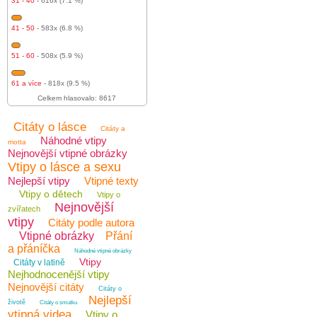
31 - 40
- 616x (7.1 %)
41 - 50
- 583x (6.8 %)
51 - 60
- 508x (5.9 %)
61 a více
- 818x (9.5 %)
Celkem hlasovalo: 8617
Citáty o lásce
Citáty a
Náhodné vtipy
motta
Nejnovější vtipné obrázky
Vtipy o lásce a sexu
Nejlepší vtipy
Vtipné texty
Vtipy o dětech
Vtipy o
Nejnovější
zvířatech
vtipy
Citáty podle autora
Vtipné obrázky
Přání
a přáníčka
Náhodné vtipné obrázky
Vtipy
Citáty v latině
Nejhodnocenější vtipy
Nejnovější citáty
Citáty o
Nejlepší
životě
Citáty o smutku
vtipná videa
Vtipy o