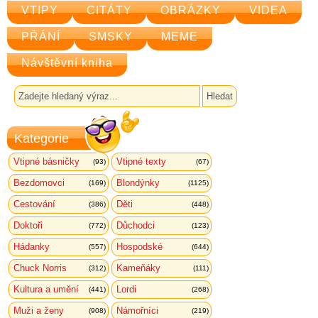
VTIPY
CITÁTY
OBRÁZKY
VIDEA
PŘÁNÍ
SMSKY
MEME
Návštěvní kniha
Kategorie
Vtipné básničky
Vtipné texty
(93)
(67)
Bezdomovci
Blondýnky
(169)
(1125)
Cestování
Děti
(386)
(448)
Doktoři
Důchodci
(772)
(123)
Hádanky
Hospodské
(557)
(644)
Chuck Norris
Kameňáky
(312)
(111)
Kultura a umění
Lordi
(441)
(268)
Muži a ženy
Námořníci
(908)
(219)