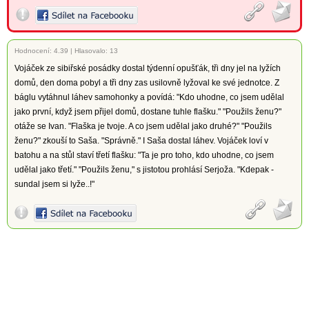
Hodnocení:
4.39
|
Hlasovalo: 13
Vojáček ze sibiřské posádky dostal týdenní opušťák, tři dny jel na lyžích
domů, den doma pobyl a tři dny zas usilovně lyžoval ke své jednotce. Z
báglu vytáhnul láhev samohonky a povídá: "Kdo uhodne, co jsem udělal
jako první, když jsem přijel domů, dostane tuhle flašku." "Použils ženu?"
otáže se Ivan. "Flaška je tvoje. A co jsem udělal jako druhé?" "Použils
ženu?" zkouší to Saša. "Správně." I Saša dostal láhev. Vojáček loví v
batohu a na stůl staví třetí flašku: "Ta je pro toho, kdo uhodne, co jsem
udělal jako třetí." "Použils ženu," s jistotou prohlásí Serjoža. "Kdepak -
sundal jsem si lyže..!"