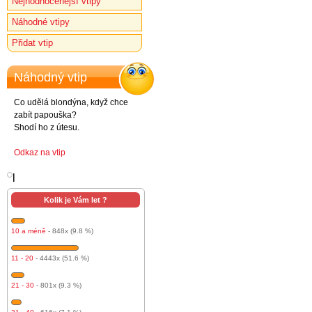
Nejhodnocenější vtipy
Náhodné vtipy
Přidat vtip
Náhodný vtip
Co udělá blondýna, když chce
zabít papouška?
Shodí ho z útesu.
Odkaz na vtip
l
Kolik je Vám let ?
10 a méně
- 848x (9.8 %)
11 - 20
- 4443x (51.6 %)
21 - 30
- 801x (9.3 %)