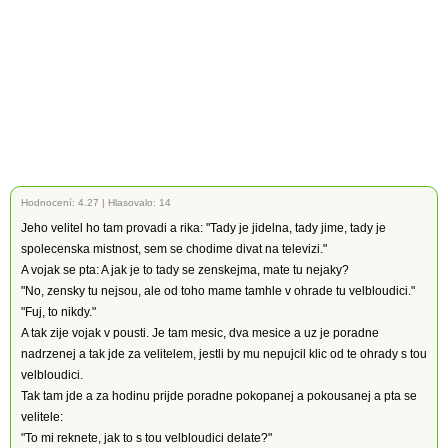
Hodnocení:
4.27
|
Hlasovalo: 14
Jeho velitel ho tam provadi a rika: "Tady je jidelna, tady jime, tady je
spolecenska mistnost, sem se chodime divat na televizi."
A vojak se pta: A jak je to tady se zenskejma, mate tu nejaky?
"No, zensky tu nejsou, ale od toho mame tamhle v ohrade tu velbloudici."
"Fuj, to nikdy."
A tak zije vojak v pousti. Je tam mesic, dva mesice a uz je poradne
nadrzenej a tak jde za velitelem, jestli by mu nepujcil klic od te ohrady s tou
velbloudici.
Tak tam jde a za hodinu prijde poradne pokopanej a pokousanej a pta se
velitele:
"To mi reknete, jak to s tou velbloudici delate?"