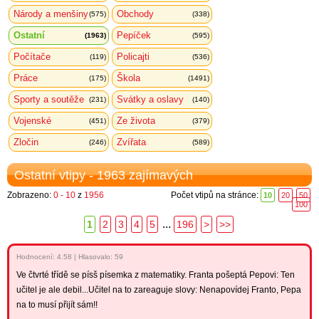
Národy a menšiny
Obchody
(575)
(338)
Ostatní
Pepíček
(1963)
(595)
Počítače
Policajti
(119)
(536)
Práce
Škola
(175)
(1491)
Sporty a soutěže
Svátky a oslavy
(231)
(140)
Vojenské
Ze života
(451)
(379)
Zločin
Zvířata
(246)
(589)
Ostatní vtipy - 1963 zajímavých
Zobrazeno:
0 - 10
z
1956
Počet vtipů na stránce:
10
20
50
100
...
1
2
3
4
5
196
>
>>
Hodnocení:
4.58
|
Hlasovalo: 59
Ve čtvrté třídě se písš písemka z matematiky. Franta pošeptá Pepovi: Ten
učitel je ale debil...Učitel na to zareaguje slovy: Nenapovídej Franto, Pepa
na to musí přijít sám!!