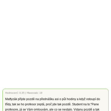
Hodnocení:
4.35
|
Hlasovalo: 19
Matfyzák přijde pozdě na přednášku asi o půl hodiny a když vstoupí do
třídy, tak se ho profesor zeptá, proč jde tak pozdě. Student na to:"Pane
profesore, já se Vám omlouvám, ale co se nestalo. Vstanu pozdě a tak