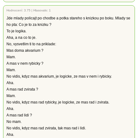
Hodnocení:
3.75
|
Hlasovalo: 1
Jde mlady policajt po chodbe a potka stareho s knizkou po boku. Mlady se
ho pta: Co je to za knizku ?
To je logika.
Aha, a na co to je.
No, vysvetlim ti to na priklade:
Mas doma akvarium ?
Mam.
A mas v nem rybicky ?
Mam.
No vidis, kdyz mas akvarium, je logicke, ze mas v nem i rybicky.
Aha.
A mas rad zvirata ?
Mam.
No vidis, kdyz mas rad rybicky, je logicke, ze mas rad i zvirata.
Aha.
A mas rad lidi ?
No mam.
No vidis, kdyz mas rad zvirata, tak mas rad i lidi.
Aha.