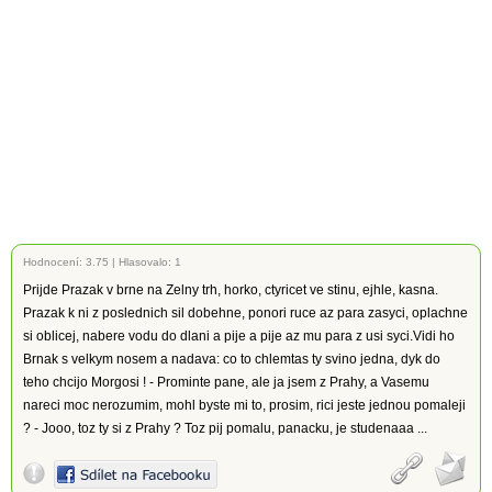
Hodnocení:
3.75
|
Hlasovalo: 1
Prijde Prazak v brne na Zelny trh, horko, ctyricet ve stinu, ejhle, kasna.
Prazak k ni z poslednich sil dobehne, ponori ruce az para zasyci, oplachne
si oblicej, nabere vodu do dlani a pije a pije az mu para z usi syci.Vidi ho
Brnak s velkym nosem a nadava: co to chlemtas ty svino jedna, dyk do
teho chcijo Morgosi ! - Prominte pane, ale ja jsem z Prahy, a Vasemu
nareci moc nerozumim, mohl byste mi to, prosim, rici jeste jednou pomaleji
? - Jooo, toz ty si z Prahy ? Toz pij pomalu, panacku, je studenaaa ...