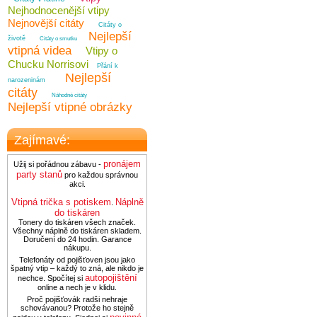
Nejhodnocenější vtipy
Nejnovější citáty
Citáty o
Nejlepší
životě
Citáty o smutku
vtipná videa
Vtipy o
Chucku Norrisovi
Přání k
Nejlepší
narozeninám
citáty
Náhodné citáty
Nejlepší vtipné obrázky
Zajímavé:
pronájem
Užij si pořádnou zábavu -
party stanů
pro každou správnou
akci.
Vtipná trička s potiskem
Náplně
.
do tiskáren
Tonery do tiskáren všech značek.
Všechny náplně do tiskáren skladem.
Doručení do 24 hodin. Garance
nákupu.
Telefonáty od pojišťoven jsou jako
špatný vtip – každý to zná, ale nikdo je
autopojištění
nechce. Spočítej si
online a nech je v klidu.
Proč pojišťovák radši nehraje
schovávanou? Protože ho stejně