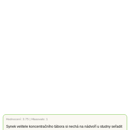
Hodnocení:
3.75
|
Hlasovalo: 1
Synek velitele koncentračního tábora si nechá na nádvoří u studny seřadit