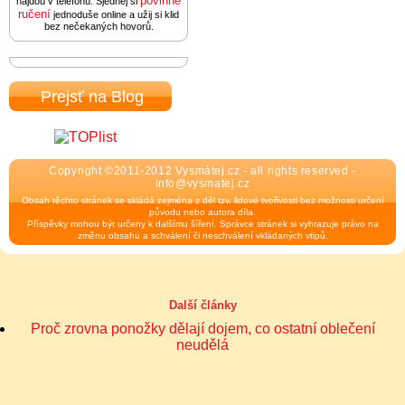
povinné
najdou v telefonu. Sjednej si
ručení
jednoduše online a užij si klid
bez nečekaných hovorů.
Prejsť na Blog
Copyright ©2011-2012 Vysmátej.cz - all rights reserved -
info@vysmatej.cz
Obsah těchto stránek se skládá zejména z děl tzv. lidové tvořivosti bez možnosti určení
původu nebo autora díla.
Příspěvky mohou být určeny k dalšímu šíření. Správce stránek si vyhrazuje právo na
změnu obsahu a schválení či neschválení vkládaných vtipů.
Další články
Proč zrovna ponožky dělají dojem, co ostatní oblečení
neudělá