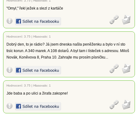
Hodnocení:
3.75
|
Hlasovalo: 1
"Omyl," řekl ježek a slezl z kartáče
Hodnocení:
3.75
|
Hlasovalo: 1
Dobrý den, to je rádio? Já jsem dneska našla peněženku a bylo v ní sto
tisíc korun. A 340 marek. A 108 dolarů. A byl tam i lísteček s adresou. Miloš
Novák, Koněvova 8, Praha 10. Zahrajte mu prosím písničku...
Hodnocení:
3.75
|
Hlasovalo: 1
Jde baba a po ulici a žirafa zakopne!