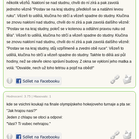
několik vězňů. Nakloní se nad studnu, chvíli do ní zírá a pak zavolá
jednoho vězně "Postav se na kraj studny, předkloň se a natáhni levou
ruku". Vězeň to udělá, klučina ho strčí a vězeň spadne do studny. Klučina
se znovu nakloní nad studnu, chvíli do ni zírá a pak zavolá dalšího vězně:
"Postav se na kraj studny, pokrč se v kolenou a odtáhni pravou ruku od
těla". Vězeň to udělá, klučina ho strčí a vězeň spadne do studny. Klučina
se znovu nakloní nad studnu, chvíli do ní zírá a pak zavolá dalšího vězně:
"Postav se na kraj studny, stůj vzpřímeně a zvedni obě ruce". Vězeň to
udělá, klučina ho strčí a vězeň spadne do studny. Takhle to dělá asi půl
hodiny, než se otevře okno správní budovy. Z okna se vykloní jeho matka a
volá: "Osvalde, nech už toho tetrisu a pojď na oběd!"
Hodnocení:
3.75
|
Hlasovalo: 1
kde se vsichni koukaji na finale olympijskeho hokejoveho turnaje a pta se:
"Jak hrajou nasi?"
Jeden z chlapu se otoci a odpovi:
"Vasi? Ti vubec nehrajou."