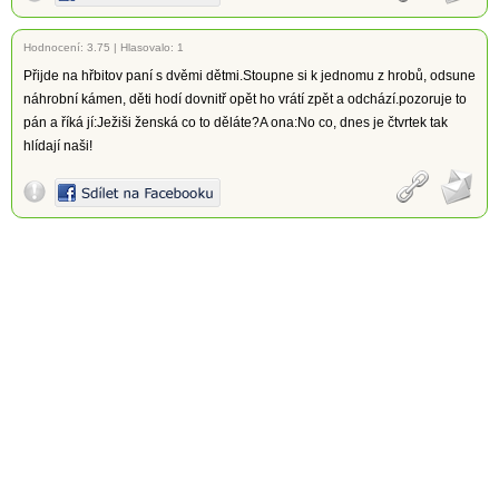
Hodnocení:
3.75
|
Hlasovalo: 1
Přijde na hřbitov paní s dvěmi dětmi.Stoupne si k jednomu z hrobů, odsune
náhrobní kámen, děti hodí dovnitř opět ho vrátí zpět a odchází.pozoruje to
pán a říká jí:Ježiši ženská co to děláte?A ona:No co, dnes je čtvrtek tak
hlídají naši!