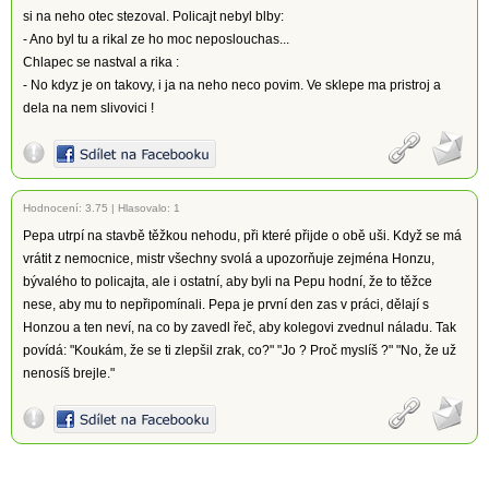
si na neho otec stezoval. Policajt nebyl blby:
- Ano byl tu a rikal ze ho moc neposlouchas...
Chlapec se nastval a rika :
- No kdyz je on takovy, i ja na neho neco povim. Ve sklepe ma pristroj a
dela na nem slivovici !
Hodnocení:
3.75
|
Hlasovalo: 1
Pepa utrpí na stavbě těžkou nehodu, při které přijde o obě uši. Když se má
vrátit z nemocnice, mistr všechny svolá a upozorňuje zejména Honzu,
bývalého to policajta, ale i ostatní, aby byli na Pepu hodní, že to těžce
nese, aby mu to nepřipomínali. Pepa je první den zas v práci, dělají s
Honzou a ten neví, na co by zavedl řeč, aby kolegovi zvednul náladu. Tak
povídá: "Koukám, že se ti zlepšil zrak, co?" "Jo ? Proč myslíš ?" "No, že už
nenosíš brejle."