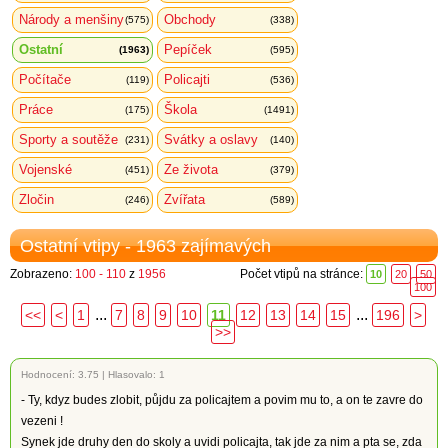
Národy a menšiny
Obchody
(575)
(338)
Ostatní
Pepíček
(1963)
(595)
Počítače
Policajti
(119)
(536)
Práce
Škola
(175)
(1491)
Sporty a soutěže
Svátky a oslavy
(231)
(140)
Vojenské
Ze života
(451)
(379)
Zločin
Zvířata
(246)
(589)
Ostatní vtipy - 1963 zajímavých
Zobrazeno:
100 - 110
z
1956
Počet vtipů na stránce:
10
20
50
100
...
...
<<
<
1
7
8
9
10
11
12
13
14
15
196
>
>>
Hodnocení:
3.75
|
Hlasovalo: 1
- Ty, kdyz budes zlobit, půjdu za policajtem a povim mu to, a on te zavre do
vezeni !
Synek jde druhy den do skoly a uvidi policajta, tak jde za nim a pta se, zda