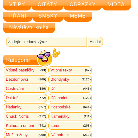
VTIPY
CITÁTY
OBRÁZKY
VIDEA
PŘÁNÍ
SMSKY
MEME
Návštěvní kniha
Kategorie
Vtipné básničky
Vtipné texty
(93)
(67)
Bezdomovci
Blondýnky
(169)
(1125)
Cestování
Děti
(386)
(448)
Doktoři
Důchodci
(772)
(123)
Hádanky
Hospodské
(557)
(644)
Chuck Norris
Kameňáky
(312)
(111)
Kultura a umění
Lordi
(441)
(268)
Muži a ženy
Námořníci
(908)
(219)