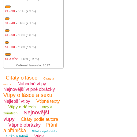
21 - 30
- 801x (9.3 %)
31 - 40
- 616x (7.1 %)
41 - 50
- 583x (6.8 %)
51 - 60
- 508x (5.9 %)
61 a více
- 818x (9.5 %)
Celkem hlasovalo: 8617
Citáty o lásce
Citáty a
Náhodné vtipy
motta
Nejnovější vtipné obrázky
Vtipy o lásce a sexu
Nejlepší vtipy
Vtipné texty
Vtipy o dětech
Vtipy o
Nejnovější
zvířatech
vtipy
Citáty podle autora
Vtipné obrázky
Přání
a přáníčka
Náhodné vtipné obrázky
Vtipy
Citáty v latině