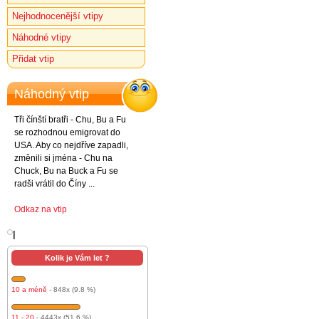
Nejhodnocenější vtipy
Náhodné vtipy
Přidat vtip
Náhodný vtip
Tři čínští bratři - Chu, Bu a Fu
se rozhodnou emigrovat do
USA. Aby co nejdříve zapadli,
změnili si jména - Chu na
Chuck, Bu na Buck a Fu se
radši vrátil do Číny ...
Odkaz na vtip
l
Kolik je Vám let ?
10 a méně
- 848x (9.8 %)
11 - 20
- 4443x (51.6 %)