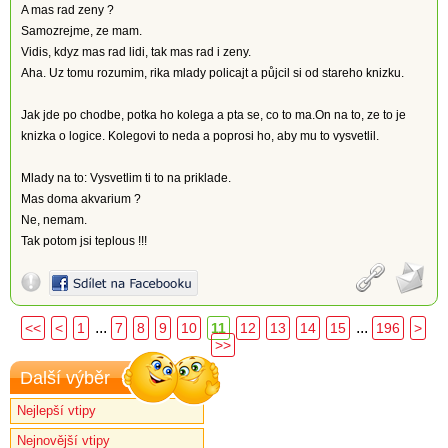
A mas rad zeny ?
Samozrejme, ze mam.
Vidis, kdyz mas rad lidi, tak mas rad i zeny.
Aha. Uz tomu rozumim, rika mlady policajt a půjcil si od stareho knizku.
Jak jde po chodbe, potka ho kolega a pta se, co to ma.On na to, ze to je
knizka o logice. Kolegovi to neda a poprosi ho, aby mu to vysvetlil.
Mlady na to: Vysvetlim ti to na priklade.
Mas doma akvarium ?
Ne, nemam.
Tak potom jsi teplous !!!
...
...
<<
<
1
7
8
9
10
11
12
13
14
15
196
>
>>
Další výběr
Nejlepší vtipy
Nejnovější vtipy