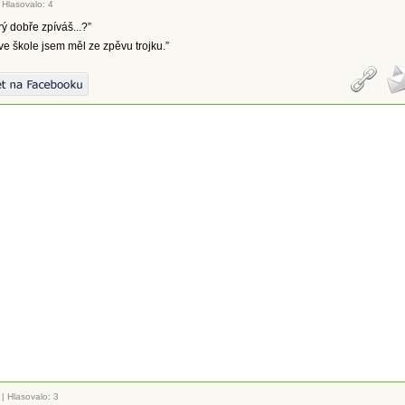
|
Hlasovalo: 4
rý dobře zpíváš...?”
 ve škole jsem měl ze zpěvu trojku.”
|
Hlasovalo: 3