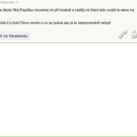
|
Hlasovalo: 4
ve škole říká:Pepíčku neusínej mi při hodině a raději mi řekni kdo rozbil to okno na
ídá:Co,Kdo?Sice nevím o co se jedná ale já to stoprocentně nebyl!