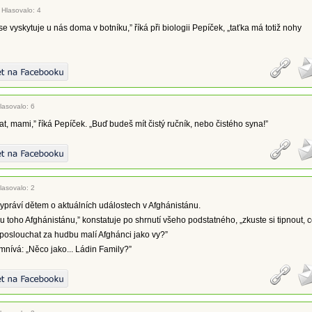
|
Hlasovalo: 4
se vyskytuje u nás doma v botníku,” říká při biologii Pepíček, „taťka má totiž nohy
lasovalo: 6
at, mami,” říká Pepíček. „Buď budeš mít čistý ručník, nebo čistého syna!”
lasovalo: 2
vypráví dětem o aktuálních událostech v Afghánistánu.
u toho Afghánistánu,” konstatuje po shrnutí všeho podstatného, „zkuste si tipnout, 
poslouchat za hudbu malí Afghánci jako vy?”
nívá: „Něco jako... Ládin Family?”