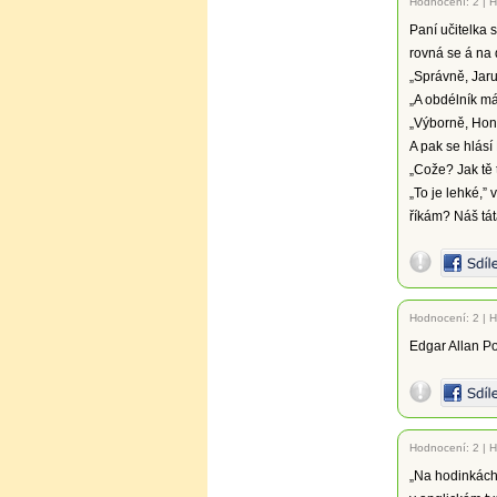
Hodnocení:
2
|
H
Paní učitelka 
rovná se á na 
„Správně, Jaru
„A obdélník má
„Výborně, Hon
A pak se hlásí
„Cože? Jak tě 
„To je lehké,”
říkám? Náš tát
Hodnocení:
2
|
H
Edgar Allan Po
Hodnocení:
2
|
H
„Na hodinkách 