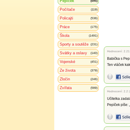
Pepíček
(595)
Počítače
(119)
Policajti
(536)
Práce
(175)
Škola
(1491)
Sporty a soutěže
(231)
Hodnocení:
2.21
Svátky a oslavy
(140)
Babička s Pepí
Vojenské
(451)
Ten vláček kak
Ze života
(379)
Zločin
(246)
Zvířata
(589)
Hodnocení:
2.2
Učitelka zadal
Pepíček píše: 