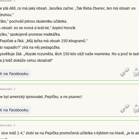
lasovalo: 2
se ptá dětí, co má jaký obsah. Jaruška začne: „Tak třeba čtverec, ten má obsah: es
druhou.”
ško,” pochválí pilnou studentku učitelka.
 obsah: es se rovná á krát bé,” doplní Honzík.
zíku,” spokojeně pronese matikářka.
 Pepíček a říká: „Můj taťka má obsah 150 kilogramů.”
to napadlo?” zírá na něj pedagožka.
 vysvětluje žák. „Abyste rozuměla, těch 150 kilo váží naše maminka. No a proč to tad
a ji totiž dokáže celou obsahat!”
lasovalo: 1
e byl americký spisovatel, Pepíčku, a ne psanec!
lasovalo: 1
sice máš 1-4,” zlobí se na Pepíčka promočená učitelka s kýblem na hlavě, „je to al