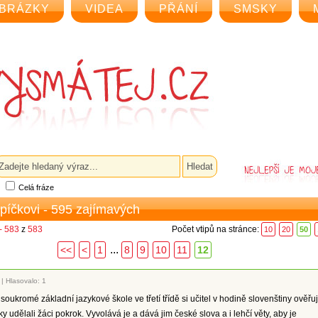
BRÁZKY
VIDEA
PŘÁNÍ
SMSKY
Celá fráze
epíčkovi - 595 zajímavých
- 583
z
583
Počet vtipů na stránce:
10
20
50
...
<<
<
1
8
9
10
11
12
|
Hlasovalo: 1
soukromé základní jazykové škole ve třetí třídě si učitel v hodině slovenštiny ověřuj
roky udělali žáci pokrok. Vyvolává je a dává jim české slova a i lehčí věty, aby je