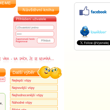
MEME
Návštěvní kniha
Přihlášení uživatele
Zapomenuté heslo
Registrovat
Další výběr
100
Nejlepší vtipy
Nejnovější vtipy
Nejhodnocenější vtipy
Náhodné vtipy
e,
Přidat vtip