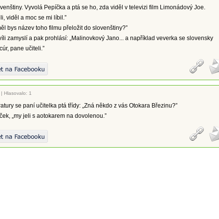
ovenštiny. Vyvolá Pepíčka a ptá se ho, zda viděl v televizi film Limonádový Joe.
i, viděl a moc se mi líbil.”
ěl bys název toho filmu přeložit do slovenštiny?”
íli zamyslí a pak prohlásí: „Malinovkový Jano... a například veverka se slovensky
úr, pane učiteli.”
|
Hlasovalo: 1
ratury se paní učitelka ptá třídy: „Zná někdo z vás Otokara Březinu?”
íček, „my jeli s aotokarem na dovolenou.”