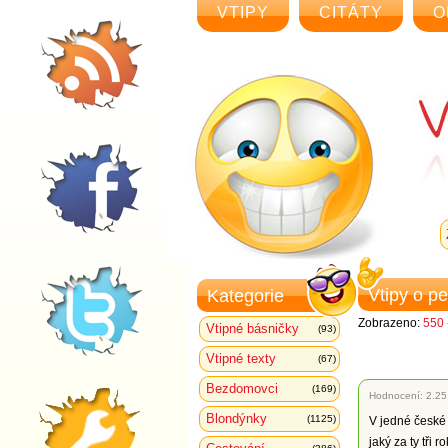
VTIPY
CITÁTY
O
Vtipy o p
Kategorie
Zobrazeno:
550 
Vtipné básničky
(93)
Vtipné texty
(67)
Bezdomovci
(169)
Hodnocení:
2.25
Blondýnky
(1125)
V jedné české 
jaký za ty tři 