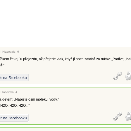
|
Hlasovalo: 6
čkem čekají u přejezdu, až přejede vlak, když jí hoch zatahá za rukáv: „Podívej, ba
á!”
|
Hlasovalo: 4
a dětem: „Napište osm molekul vody.”
„H2O, H2O, H2O...”