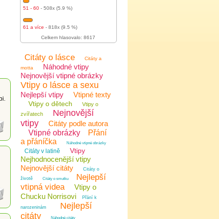
51 - 60
- 508x (5.9 %)
61 a více
- 818x (9.5 %)
Celkem hlasovalo: 8617
Citáty o lásce
Citáty a
Náhodné vtipy
motta
Nejnovější vtipné obrázky
Vtipy o lásce a sexu
Nejlepší vtipy
Vtipné texty
bi.
Vtipy o dětech
Vtipy o
Nejnovější
zvířatech
vtipy
Citáty podle autora
Vtipné obrázky
Přání
a přáníčka
Náhodné vtipné obrázky
Vtipy
Citáty v latině
Nejhodnocenější vtipy
Nejnovější citáty
Citáty o
Nejlepší
životě
Citáty o smutku
vtipná videa
Vtipy o
Chucku Norrisovi
Přání k
Nejlepší
narozeninám
citáty
Náhodné citáty