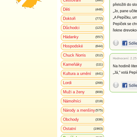
Cestování
(386)
přeložili do sl
Děti
(448)
„Jo, pane učitel
„A Pepíčku, um
Doktoři
(772)
Pepíček se chv
Důchodci
(123)
řekne drevokoc
Hádanky
(557)
Hospodské
(644)
Chuck Norris
(312)
Hodnocení:
2.25
Kameňáky
(111)
Na hodině lite
„Já,” volá Pep
Kultura a umění
(441)
Lordi
(268)
Muži a ženy
(908)
Námořníci
(219)
Národy a menšiny
(575)
Obchody
(338)
Ostatní
(1963)