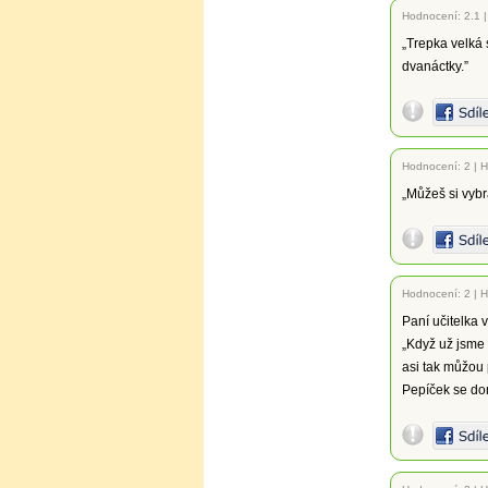
Hodnocení:
2.1
„Trepka velká 
dvanáctky.”
Hodnocení:
2
|
H
„Můžeš si vybr
Hodnocení:
2
|
H
Paní učitelka 
„Když už jsme 
asi tak můžou 
Pepíček se dom