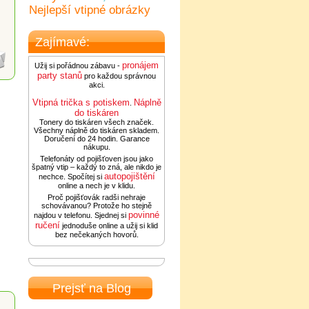
Nejlepší vtipné obrázky
Zajímavé:
pronájem
Užij si pořádnou zábavu -
party stanů
pro každou správnou
akci.
Vtipná trička s potiskem
Náplně
.
do tiskáren
Tonery do tiskáren všech značek.
Všechny náplně do tiskáren skladem.
Doručení do 24 hodin. Garance
nákupu.
Telefonáty od pojišťoven jsou jako
špatný vtip – každý to zná, ale nikdo je
autopojištění
nechce. Spočítej si
online a nech je v klidu.
Proč pojišťovák radši nehraje
schovávanou? Protože ho stejně
povinné
najdou v telefonu. Sjednej si
ručení
jednoduše online a užij si klid
bez nečekaných hovorů.
Prejsť na Blog