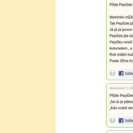
Příde Pepíček 
Maminko můžu j
Tak Pepíček jde
Já já já jenom
Pepíček jde dal
Pepíčku neviš 
kulometem , a 
Rok vrátím hubu 
Psala Jiřina Kopeč
Hodnocení:
2.13
Přijde Pepíček 
„No to je pěkn
„Kdo rozbil ok