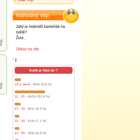
Náhodný vtip
Jaký je nejkratší kameňák na
světě?
Žula...
Odkaz na vtip
l
Kolik je Vám let ?
10 a méně
- 848x (9.8 %)
11 - 20
- 4443x (51.6 %)
21 - 30
- 801x (9.3 %)
31 - 40
- 616x (7.1 %)
41 - 50
- 583x (6.8 %)