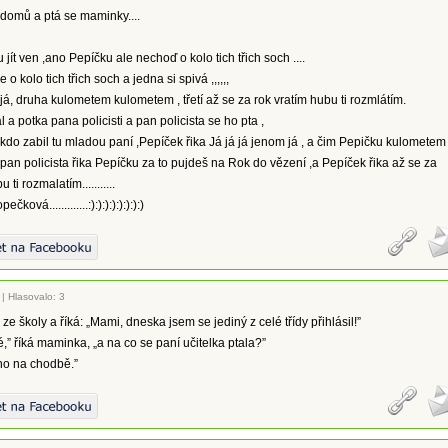
domů a ptá se maminky....
ít ven ,ano Pepíčku ale nechoď o kolo tich třich soch ....
 o kolo tich třich soch a jedna si spivá ,,,,,,
 já, druha kulometem kulometem , třetí až se za rok vratím hubu ti rozmlátím.
 a potka pana policisti a pan policista se ho pta ,
kdo zabil tu mladou paní ,Pepíček řika Já já já jenom já , a čim Pepičku kulometem
pan policista řika Pepíčku za to pujdeš na Rok do vězení ,a Pepíček řika až se za
ti rozmalatím...........
ková.............:):):):):):):):)
|
Hlasovalo: 3
ze školy a říká: „Mami, dneska jsem se jediný z celé třídy přihlásil!”
é,” říká maminka, „a na co se paní učitelka ptala?”
no na chodbě.”