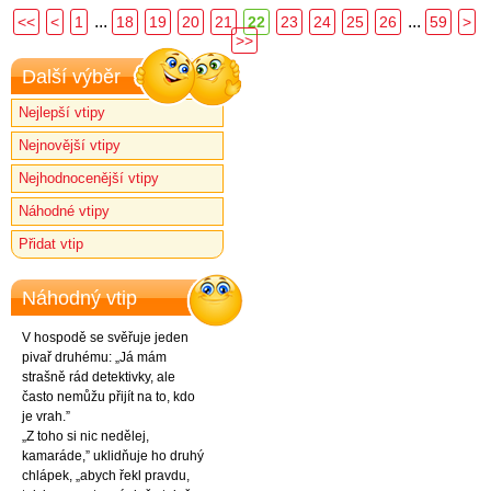
...
...
<<
<
1
18
19
20
21
22
23
24
25
26
59
>
>>
Další výběr
Nejlepší vtipy
Nejnovější vtipy
Nejhodnocenější vtipy
Náhodné vtipy
Přidat vtip
Náhodný vtip
V hospodě se svěřuje jeden
pivař druhému: „Já mám
strašně rád detektivky, ale
často nemůžu přijít na to, kdo
je vrah.”
„Z toho si nic nedělej,
kamaráde,” uklidňuje ho druhý
chlápek, „abych řekl pravdu,