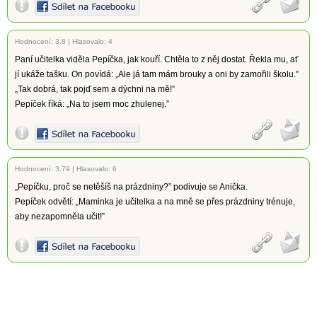
Hodnocení:
3.8
|
Hlasovalo: 4
Paní učitelka viděla Pepíčka, jak kouří. Chtěla to z něj dostat. Řekla mu, ať
jí ukáže tašku. On povídá: „Ale já tam mám brouky a oni by zamořili školu.”
„Tak dobrá, tak pojď sem a dýchni na mě!”
Pepíček říká: „Na to jsem moc zhulenej.”
Hodnocení:
3.79
|
Hlasovalo: 6
„Pepíčku, proč se netěšíš na prázdniny?” podivuje se Anička.
Pepíček odvětí: „Maminka je učitelka a na mně se přes prázdniny trénuje,
aby nezapomněla učit!”