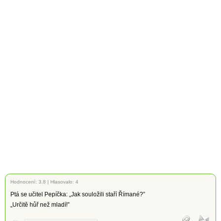
Hodnocení:
3.8
|
Hlasovalo: 4
Ptá se učitel Pepíčka: „Jak souložili staří Římané?”
„Určitě hůř než mladí!”