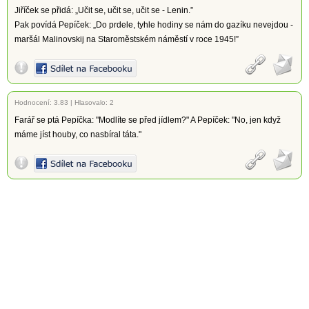
Jiříček se přidá: „Učit se, učit se, učit se - Lenin.”
Pak povídá Pepíček: „Do prdele, tyhle hodiny se nám do gazíku nevejdou -
maršál Malinovskij na Staroměstském náměstí v roce 1945!”
Hodnocení:
3.83
|
Hlasovalo: 2
Farář se ptá Pepíčka: "Modlíte se před jídlem?" A Pepíček: "No, jen když
máme jíst houby, co nasbíral táta."