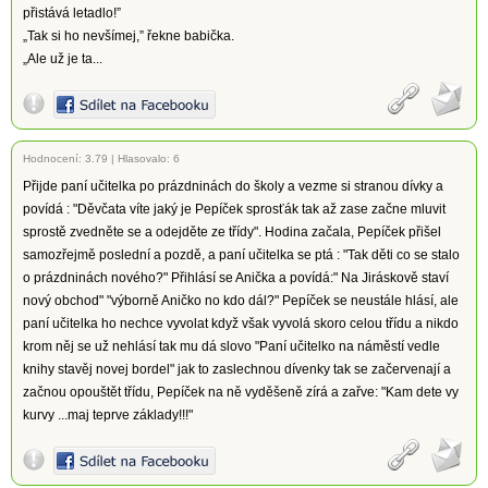
přistává letadlo!”
„Tak si ho nevšímej,” řekne babička.
„Ale už je ta...
Hodnocení:
3.79
|
Hlasovalo: 6
Přijde paní učitelka po prázdninách do školy a vezme si stranou dívky a
povídá : "Děvčata víte jaký je Pepíček sprosťák tak až zase začne mluvit
sprostě zvedněte se a odejděte ze třídy". Hodina začala, Pepíček přišel
samozřejmě poslední a pozdě, a paní učitelka se ptá : "Tak děti co se stalo
o prázdninách nového?" Přihlásí se Anička a povídá:" Na Jiráskově staví
nový obchod" "výborně Aničko no kdo dál?" Pepíček se neustále hlásí, ale
paní učitelka ho nechce vyvolat když však vyvolá skoro celou třídu a nikdo
krom něj se už nehlásí tak mu dá slovo "Paní učitelko na náměstí vedle
knihy stavěj novej bordel" jak to zaslechnou dívenky tak se začervenají a
začnou opouštět třídu, Pepíček na ně vyděšeně zírá a zařve: "Kam dete vy
kurvy ...maj teprve základy!!!"