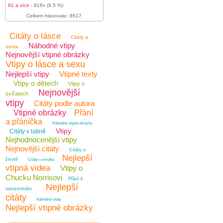
61 a více
- 818x (9.5 %)
Celkem hlasovalo: 8617
Citáty o lásce
Citáty a
Náhodné vtipy
motta
Nejnovější vtipné obrázky
Vtipy o lásce a sexu
Nejlepší vtipy
Vtipné texty
Vtipy o dětech
Vtipy o
Nejnovější
zvířatech
vtipy
Citáty podle autora
Vtipné obrázky
Přání
a přáníčka
Náhodné vtipné obrázky
Vtipy
Citáty v latině
Nejhodnocenější vtipy
Nejnovější citáty
Citáty o
Nejlepší
životě
Citáty o smutku
vtipná videa
Vtipy o
Chucku Norrisovi
Přání k
Nejlepší
narozeninám
citáty
Náhodné citáty
Nejlepší vtipné obrázky