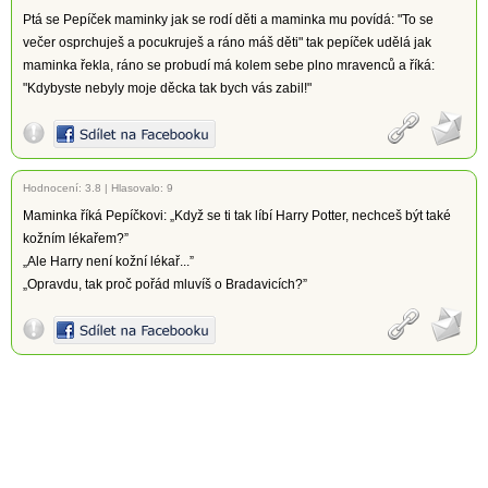
Ptá se Pepíček maminky jak se rodí děti a maminka mu povídá: "To se
večer osprchuješ a pocukruješ a ráno máš děti" tak pepíček udělá jak
maminka řekla, ráno se probudí má kolem sebe plno mravenců a říká:
"Kdybyste nebyly moje děcka tak bych vás zabil!"
Hodnocení:
3.8
|
Hlasovalo: 9
Maminka říká Pepíčkovi: „Když se ti tak líbí Harry Potter, nechceš být také
kožním lékařem?”
„Ale Harry není kožní lékař...”
„Opravdu, tak proč pořád mluvíš o Bradavicích?”