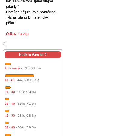
tak jsem na tom úplně stejně
jako ty.”
První na něj zoufale pohlédne:
„No jo, ale já ty detektivky
píšu!”
Odkaz na vtip
l
Kolik je Vám let ?
10 a méně
- 848x (9.8 %)
11 - 20
- 4443x (51.6 %)
21 - 30
- 801x (9.3 %)
31 - 40
- 616x (7.1 %)
41 - 50
- 583x (6.8 %)
51 - 60
- 508x (5.9 %)