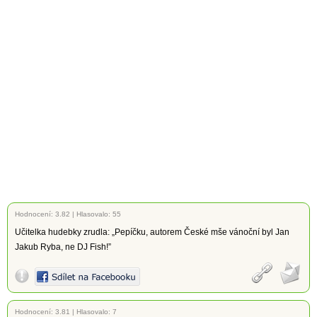
Hodnocení:
3.82
|
Hlasovalo: 55
Učitelka hudebky zrudla: „Pepíčku, autorem České mše vánoční byl Jan
Jakub Ryba, ne DJ Fish!”
Hodnocení:
3.81
|
Hlasovalo: 7