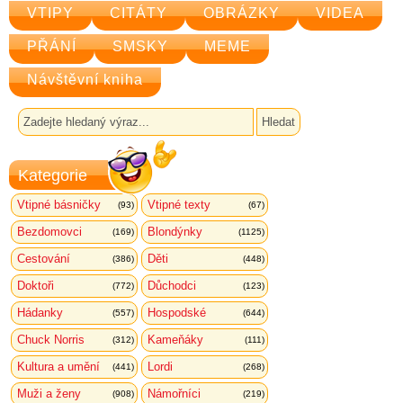
VTIPY
CITÁTY
OBRÁZKY
VIDEA
PŘÁNÍ
SMSKY
MEME
Návštěvní kniha
Kategorie
Vtipné básničky
Vtipné texty
(93)
(67)
Bezdomovci
Blondýnky
(169)
(1125)
Cestování
Děti
(386)
(448)
Doktoři
Důchodci
(772)
(123)
Hádanky
Hospodské
(557)
(644)
Chuck Norris
Kameňáky
(312)
(111)
Kultura a umění
Lordi
(441)
(268)
Muži a ženy
Námořníci
(908)
(219)