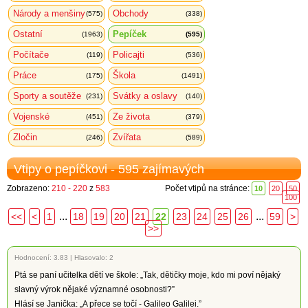
Národy a menšiny
Obchody
(575)
(338)
Ostatní
Pepíček
(1963)
(595)
Počítače
Policajti
(119)
(536)
Práce
Škola
(175)
(1491)
Sporty a soutěže
Svátky a oslavy
(231)
(140)
Vojenské
Ze života
(451)
(379)
Zločin
Zvířata
(246)
(589)
Vtipy o pepíčkovi - 595 zajímavých
Zobrazeno:
210 - 220
z
583
Počet vtipů na stránce:
10
20
50
100
...
...
<<
<
1
18
19
20
21
22
23
24
25
26
59
>
>>
Hodnocení:
3.83
|
Hlasovalo: 2
Ptá se paní učitelka dětí ve škole: „Tak, dětičky moje, kdo mi poví nějaký
slavný výrok nějaké významné osobnosti?”
Hlásí se Janička: „A přece se točí - Galileo Galilei.”