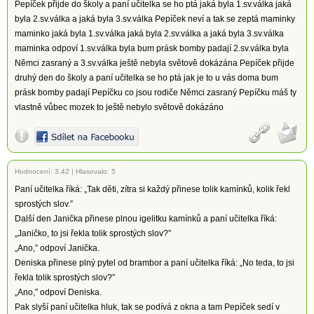
Pepíček přijde do školy a paní učitelka se ho ptá jaká byla 1.sv.válka jaká
byla 2.sv.válka a jaká byla 3.sv.válka Pepíček neví a tak se zeptá maminky
maminko jaká byla 1.sv.válka jaká byla 2.sv.válka a jaká byla 3.sv.válka
maminka odpoví 1.sv.válka byla bum prásk bomby padají 2.sv.válka byla
Němci zasraný a 3.sv.válka ještě nebyla světově dokázána Pepíček přijde
druhý den do školy a paní učitelka se ho ptá jak je to u vás doma bum
prásk bomby padají Pepíčku co jsou rodiče Němci zasraný Pepíčku máš ty
vlastně vůbec mozek to ještě nebylo světově dokázáno
Hodnocení:
3.42
|
Hlasovalo: 5
Paní učitelka říká: „Tak děti, zítra si každý přinese tolik kamínků, kolik řekl
sprostých slov.”
Další den Janička přinese plnou igelitku kamínků a paní učitelka říká:
„Janičko, to jsi řekla tolik sprostých slov?”
„Ano,” odpoví Janička.
Deniska přinese plný pytel od brambor a paní učitelka říká: „No teda, to jsi
řekla tolik sprostých slov?”
„Ano,” odpoví Deniska.
Pak slyší paní učitelka hluk, tak se podívá z okna a tam Pepíček sedí v