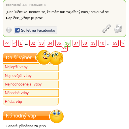
Hodnocení:
3.4
|
Hlasovalo: 4
„Paní učitelko, nedivte se, že mám tak rozjařený hlas,” omlouvá se
Pepíček, „vždyť je jaro!”
...
...
<<
<
1
32
33
34
35
36
37
38
39
40
59
>
>>
Další výběr
Nejlepší vtipy
Nejnovější vtipy
Nejhodnocenější vtipy
Náhodné vtipy
Přidat vtip
Náhodný vtip
Generál přiběhne za jeho