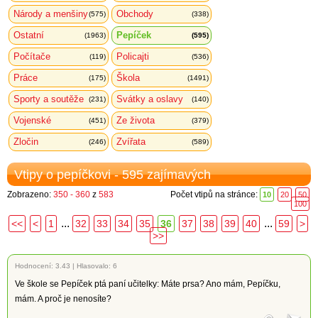
Národy a menšiny
Obchody
(575)
(338)
Ostatní
Pepíček
(1963)
(595)
Počítače
Policajti
(119)
(536)
Práce
Škola
(175)
(1491)
Sporty a soutěže
Svátky a oslavy
(231)
(140)
Vojenské
Ze života
(451)
(379)
Zločin
Zvířata
(246)
(589)
Vtipy o pepíčkovi - 595 zajímavých
Zobrazeno:
350 - 360
z
583
Počet vtipů na stránce:
10
20
50
100
...
...
<<
<
1
32
33
34
35
36
37
38
39
40
59
>
>>
Hodnocení:
3.43
|
Hlasovalo: 6
Ve škole se Pepíček ptá paní učitelky: Máte prsa? Ano mám, Pepíčku,
mám. A proč je nenosíte?