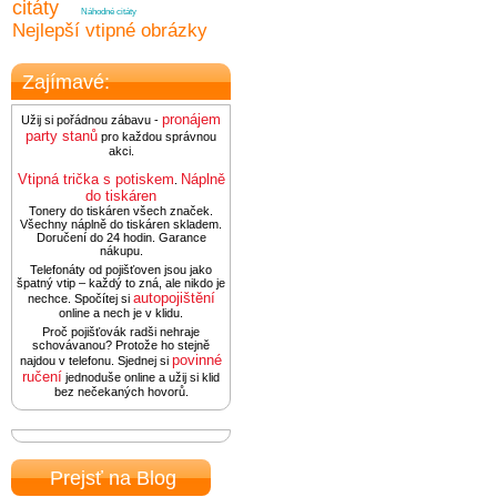
citáty
Náhodné citáty
Nejlepší vtipné obrázky
Zajímavé:
pronájem
Užij si pořádnou zábavu -
party stanů
pro každou správnou
akci.
Vtipná trička s potiskem
Náplně
.
do tiskáren
Tonery do tiskáren všech značek.
Všechny náplně do tiskáren skladem.
Doručení do 24 hodin. Garance
nákupu.
Telefonáty od pojišťoven jsou jako
špatný vtip – každý to zná, ale nikdo je
autopojištění
nechce. Spočítej si
online a nech je v klidu.
Proč pojišťovák radši nehraje
schovávanou? Protože ho stejně
povinné
najdou v telefonu. Sjednej si
ručení
jednoduše online a užij si klid
bez nečekaných hovorů.
Prejsť na Blog