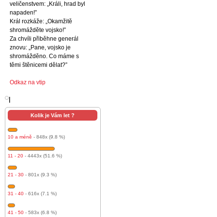
veličenstvem: „Králi, hrad byl
napaden!”
Král rozkáže: „Okamžitě
shromážděte vojsko!”
Za chvíli přiběhne generál
znovu: „Pane, vojsko je
shromážděno. Co máme s
těmi štěnicemi dělat?”
Odkaz na vtip
l
Kolik je Vám let ?
10 a méně
- 848x (9.8 %)
11 - 20
- 4443x (51.6 %)
21 - 30
- 801x (9.3 %)
31 - 40
- 616x (7.1 %)
41 - 50
- 583x (6.8 %)