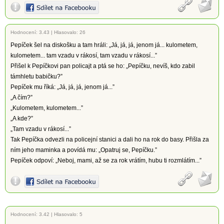
Hodnocení:
3.43
|
Hlasovalo: 26
Pepíček šel na diskošku a tam hráli: „Já, já, já, jenom já... kulometem,
kulometem... tam vzadu v rákosí, tam vzadu v rákosí...”
Přišel k Pepíčkovi pan policajt a ptá se ho: „Pepíčku, nevíš, kdo zabil
támhletu babičku?”
Pepíček mu říká: „Já, já, já, jenom já...”
„A čím?”
„Kulometem, kulometem...”
„A kde?”
„Tam vzadu v rákosí...”
Tak Pepíčka odvezli na policejní stanici a dali ho na rok do basy. Přišla za
ním jeho maminka a povídá mu: „Opatruj se, Pepíčku.”
Pepíček odpoví: „Neboj, mami, až se za rok vrátím, hubu ti rozmlátím...”
Hodnocení:
3.42
|
Hlasovalo: 5