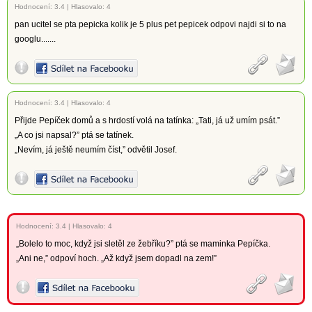
Hodnocení:
3.4
|
Hlasovalo: 4
pan ucitel se pta pepicka kolik je 5 plus pet pepicek odpovi najdi si to na
googlu.......
Hodnocení:
3.4
|
Hlasovalo: 4
Přijde Pepíček domů a s hrdostí volá na tatínka: „Tati, já už umím psát.”
„A co jsi napsal?” ptá se tatínek.
„Nevím, já ještě neumím číst,” odvětil Josef.
Hodnocení:
3.4
|
Hlasovalo: 4
„Bolelo to moc, když jsi sletěl ze žebříku?” ptá se maminka Pepíčka.
„Ani ne,” odpoví hoch. „Až když jsem dopadl na zem!”