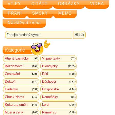
VTIPY
CITÁTY
OBRÁZKY
VIDEA
PŘÁNÍ
SMSKY
MEME
Návštěvní kniha
Kategorie
Vtipné básničky
Vtipné texty
(93)
(67)
Bezdomovci
Blondýnky
(169)
(1125)
Cestování
Děti
(386)
(448)
Doktoři
Důchodci
(772)
(123)
Hádanky
Hospodské
(557)
(644)
Chuck Norris
Kameňáky
(312)
(111)
Kultura a umění
Lordi
(441)
(268)
Muži a ženy
Námořníci
(908)
(219)