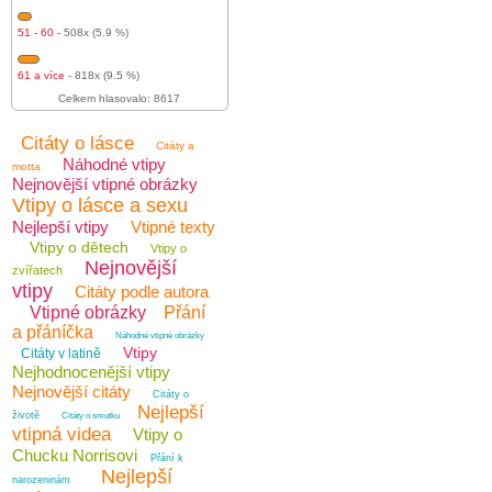
51 - 60
- 508x (5.9 %)
61 a více
- 818x (9.5 %)
Celkem hlasovalo: 8617
Citáty o lásce
Citáty a
Náhodné vtipy
motta
Nejnovější vtipné obrázky
Vtipy o lásce a sexu
Nejlepší vtipy
Vtipné texty
Vtipy o dětech
Vtipy o
Nejnovější
zvířatech
vtipy
Citáty podle autora
Vtipné obrázky
Přání
a přáníčka
Náhodné vtipné obrázky
Vtipy
Citáty v latině
Nejhodnocenější vtipy
Nejnovější citáty
Citáty o
Nejlepší
životě
Citáty o smutku
vtipná videa
Vtipy o
Chucku Norrisovi
Přání k
Nejlepší
narozeninám