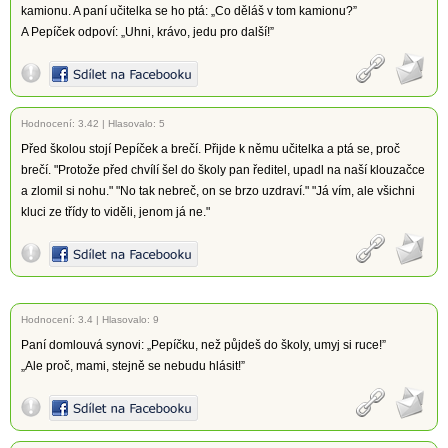
kamionu. A paní učitelka se ho ptá: „Co děláš v tom kamionu?”
A Pepíček odpoví: „Uhni, krávo, jedu pro další!”
Hodnocení:
3.42
|
Hlasovalo: 5
Před školou stojí Pepíček a brečí. Přijde k němu učitelka a ptá se, proč
brečí. "Protože před chvílí šel do školy pan ředitel, upadl na naší klouzačce
a zlomil si nohu." "No tak nebreč, on se brzo uzdraví." "Já vím, ale všichni
kluci ze třídy to viděli, jenom já ne."
Hodnocení:
3.4
|
Hlasovalo: 9
Paní domlouvá synovi: „Pepíčku, než půjdeš do školy, umyj si ruce!”
„Ale proč, mami, stejně se nebudu hlásit!”