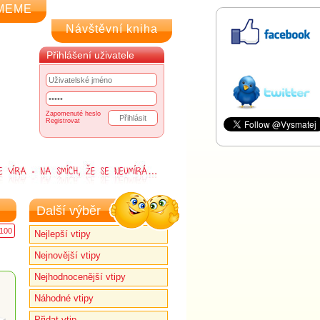
MEME
Návštěvní kniha
Přihlášení uživatele
Zapomenuté heslo
Registrovat
Další výběr
100
Nejlepší vtipy
Nejnovější vtipy
Nejhodnocenější vtipy
Náhodné vtipy
Přidat vtip