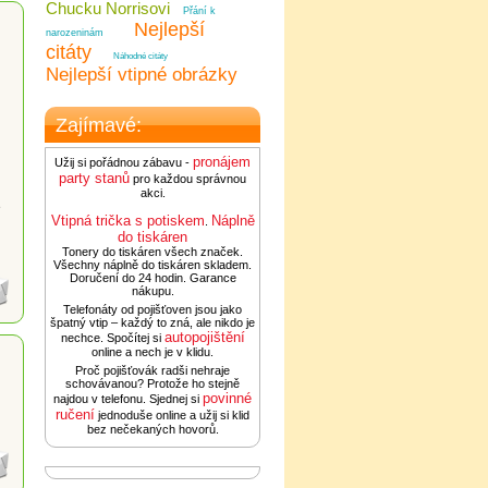
Chucku Norrisovi
Přání k
Nejlepší
narozeninám
citáty
Náhodné citáty
Nejlepší vtipné obrázky
Zajímavé:
pronájem
Užij si pořádnou zábavu -
party stanů
pro každou správnou
akci.
e
Vtipná trička s potiskem
Náplně
.
do tiskáren
Tonery do tiskáren všech značek.
Všechny náplně do tiskáren skladem.
Doručení do 24 hodin. Garance
nákupu.
Telefonáty od pojišťoven jsou jako
špatný vtip – každý to zná, ale nikdo je
autopojištění
nechce. Spočítej si
online a nech je v klidu.
Proč pojišťovák radši nehraje
schovávanou? Protože ho stejně
povinné
najdou v telefonu. Sjednej si
ručení
jednoduše online a užij si klid
bez nečekaných hovorů.