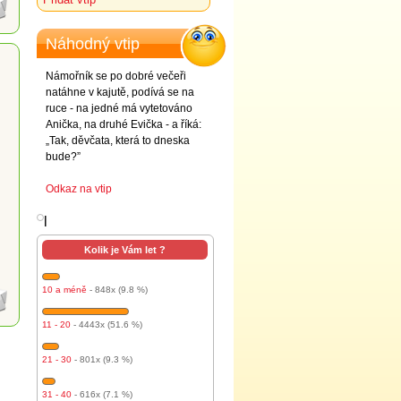
Náhodný vtip
Námořník se po dobré večeři
natáhne v kajutě, podívá se na
ruce - na jedné má vytetováno
Anička, na druhé Evička - a říká:
„Tak, děvčata, která to dneska
bude?”
Odkaz na vtip
l
Kolik je Vám let ?
10 a méně
- 848x (9.8 %)
11 - 20
- 4443x (51.6 %)
21 - 30
- 801x (9.3 %)
31 - 40
- 616x (7.1 %)