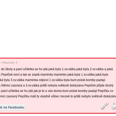
2
|
Hlasovalo: 5
 do školy a paní učitelka se ho ptá jaká byla 1.sv.válka jaká byla 2.sv.válka a jaká
a Pepíček neví a tak se zeptá maminky maminko jaká byla 1.sv.válka jaká byla
jaká byla 3.sv.válka maminka odpoví 1.sv.válka byla bum prásk bomby padají
la Němci zasraný a 3.sv.válka ještě nebyla světově dokázána Pepíček přijde druhý
a paní učitelka se ho ptá jak je to u vás doma bum prásk bomby padají Pepíčku co
ěmci zasraný Pepíčku máš ty vlastně vůbec mozek to ještě nebylo světově dokázán