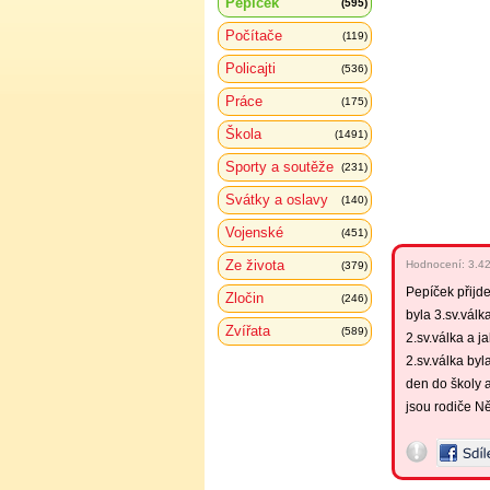
Pepíček
(595)
Počítače
(119)
Policajti
(536)
Práce
(175)
Škola
(1491)
Sporty a soutěže
(231)
Svátky a oslavy
(140)
Vojenské
(451)
Ze života
Hodnocení:
3.4
(379)
Pepíček přijde
Zločin
(246)
byla 3.sv.válk
Zvířata
(589)
2.sv.válka a 
2.sv.válka by
den do školy 
jsou rodiče N