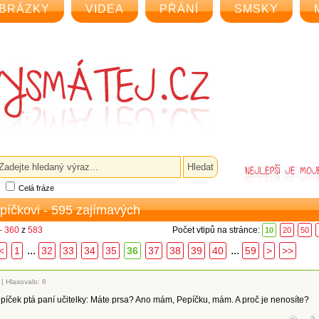
BRÁZKY
VIDEA
PŘÁNÍ
SMSKY
Celá fráze
epíčkovi - 595 zajímavých
- 360
z
583
Počet vtipů na stránce:
10
20
50
...
...
<
1
32
33
34
35
36
37
38
39
40
59
>
>>
|
Hlasovalo: 6
píček ptá paní učitelky: Máte prsa? Ano mám, Pepíčku, mám. A proč je nenosíte?