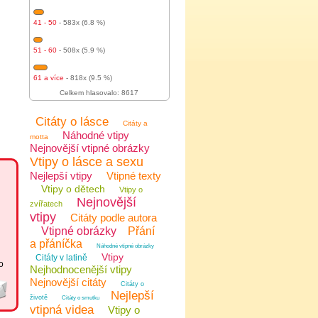
41 - 50
- 583x (6.8 %)
51 - 60
- 508x (5.9 %)
61 a více
- 818x (9.5 %)
Celkem hlasovalo: 8617
Citáty o lásce
Citáty a
Náhodné vtipy
motta
Nejnovější vtipné obrázky
Vtipy o lásce a sexu
Nejlepší vtipy
Vtipné texty
Vtipy o dětech
Vtipy o
Nejnovější
zvířatech
vtipy
Citáty podle autora
Vtipné obrázky
Přání
a přáníčka
Náhodné vtipné obrázky
Vtipy
Citáty v latině
o
Nejhodnocenější vtipy
Nejnovější citáty
Citáty o
Nejlepší
životě
Citáty o smutku
vtipná videa
Vtipy o