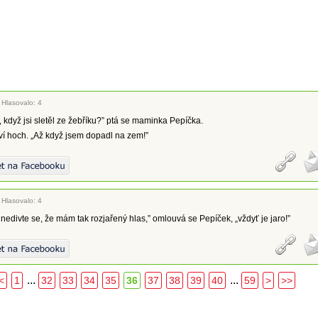
|
Hlasovalo: 4
, když jsi sletěl ze žebříku?” ptá se maminka Pepíčka.
ví hoch. „Až když jsem dopadl na zem!”
|
Hlasovalo: 4
, nedivte se, že mám tak rozjařený hlas,” omlouvá se Pepíček, „vždyť je jaro!”
...
...
<
1
32
33
34
35
36
37
38
39
40
59
>
>>