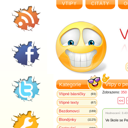
VTIPY
CITÁTY
O
Vtipy o p
Kategorie
Zobrazeno:
350 
Vtipné básničky
(93)
<<
Vtipné texty
(67)
Bezdomovci
(169)
Hodnocení:
3.43
Blondýnky
(1125)
Ve škole se Pe