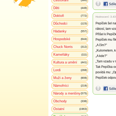
Cestování
(386)
Děti
(448)
Doktoři
(772)
Hodnocení:
3.43
Důchodci
Pepíček šel na
(123)
rákosí, tam vza
Hádanky
(557)
Přišel k Pepíč
Hospodské
(644)
Pepíček mu říká
„A čím?”
Chuck Norris
(312)
„Kulometem, k
Kameňáky
(111)
„A kde?”
„Tam vzadu v rá
Kultura a umění
(441)
Tak Pepíčka od
Lordi
(268)
povídá mu: „Op
Muži a ženy
Pepíček odpoví
(908)
Námořníci
(219)
Národy a menšiny
(575)
Obchody
(338)
Ostatní
(1963)