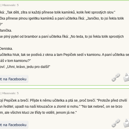
|
Hlasovalo: 5
íká: „Tak děti, zítra si každý přinese tolik kamínků, kolik řekl sprostých slov.”
ka přinese plnou igelitku kamínků a paní učitelka říká: „Janičko, to jsi řekla tolik
?”
Janička.
 plný pytel od brambor a paní učitelka říká: „No teda, to jsi řekla tolik sprostých
Deniska.
 učitelka hluk, tak se podívá z okna a tam Pepíček sedí v kamionu. A paní učitelka s
láš v tom kamionu?”
ví: „Uhni, krávo, jedu pro další!”
|
Hlasovalo: 5
jí Pepíček a brečí. Přijde k němu učitelka a ptá se, proč brečí. "Protože před chvílí
an ředitel, upadl na naší klouzačce a zlomil si nohu." "No tak nebreč, on se brzo
m, ale všichni kluci ze třídy to viděli, jenom já ne."