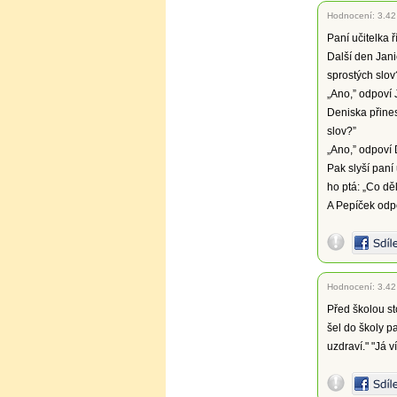
Hodnocení:
3.42
Paní učitelka ř
Další den Janič
sprostých slov
„Ano,” odpoví 
Deniska přinese
slov?”
„Ano,” odpoví 
Pak slyší paní
ho ptá: „Co dě
A Pepíček odpo
Hodnocení:
3.42
Před školou sto
šel do školy p
uzdraví." "Já ví