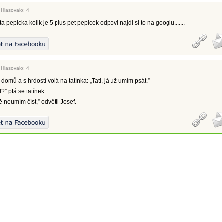
|
Hlasovalo: 4
ta pepicka kolik je 5 plus pet pepicek odpovi najdi si to na googlu.......
|
Hlasovalo: 4
domů a s hrdostí volá na tatínka: „Tati, já už umím psát.”
l?” ptá se tatínek.
ě neumím číst,” odvětil Josef.