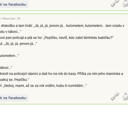
|
Hlasovalo: 26
 diskošku a tam hráli: „Já, já, já, jenom já... kulometem, kulometem... tam vzadu v
du v rákosí...”
kovi pan policajt a ptá se ho: „Pepíčku, nevíš, kdo zabil támhletu babičku?”
: „Já, já, já, jenom já...”
ulometem...”
kosí...”
vezli na policejní stanici a dali ho na rok do basy. Přišla za ním jeho maminka a
atruj se, Pepíčku.”
: „Neboj, mami, až se za rok vrátím, hubu ti rozmlátím...”