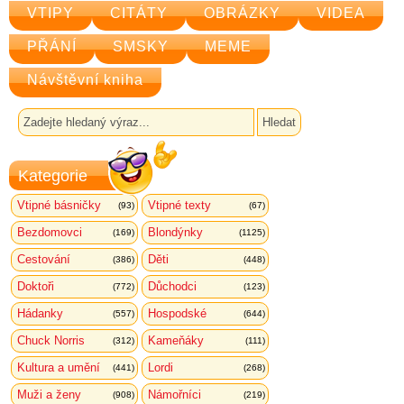
VTIPY
CITÁTY
OBRÁZKY
VIDEA
PŘÁNÍ
SMSKY
MEME
Návštěvní kniha
Kategorie
Vtipné básničky
Vtipné texty
(93)
(67)
Bezdomovci
Blondýnky
(169)
(1125)
Cestování
Děti
(386)
(448)
Doktoři
Důchodci
(772)
(123)
Hádanky
Hospodské
(557)
(644)
Chuck Norris
Kameňáky
(312)
(111)
Kultura a umění
Lordi
(441)
(268)
Muži a ženy
Námořníci
(908)
(219)