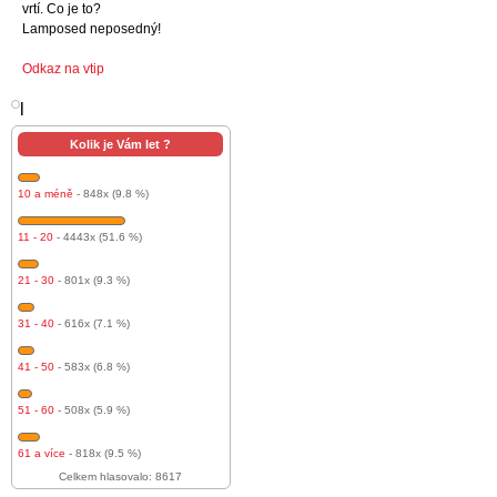
vrtí. Co je to?
Lamposed neposedný!
Odkaz na vtip
l
Kolik je Vám let ?
10 a méně
- 848x (9.8 %)
11 - 20
- 4443x (51.6 %)
21 - 30
- 801x (9.3 %)
31 - 40
- 616x (7.1 %)
41 - 50
- 583x (6.8 %)
51 - 60
- 508x (5.9 %)
61 a více
- 818x (9.5 %)
Celkem hlasovalo: 8617