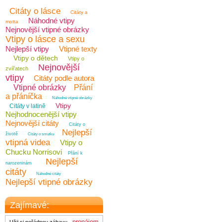
Citáty o lásce
Citáty a
Náhodné vtipy
motta
Nejnovější vtipné obrázky
Vtipy o lásce a sexu
Nejlepší vtipy
Vtipné texty
Vtipy o dětech
Vtipy o
Nejnovější
zvířatech
vtipy
Citáty podle autora
Vtipné obrázky
Přání
a přáníčka
Náhodné vtipné obrázky
Vtipy
Citáty v latině
Nejhodnocenější vtipy
Nejnovější citáty
Citáty o
Nejlepší
životě
Citáty o smutku
vtipná videa
Vtipy o
Chucku Norrisovi
Přání k
Nejlepší
narozeninám
citáty
Náhodné citáty
Nejlepší vtipné obrázky
Zajímavé:
pronájem