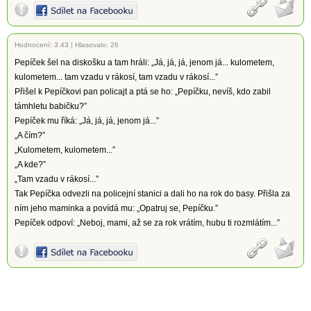
Hodnocení:
3.43
|
Hlasovalo: 26
Pepíček šel na diskošku a tam hráli: „Já, já, já, jenom já... kulometem,
kulometem... tam vzadu v rákosí, tam vzadu v rákosí...”
Přišel k Pepíčkovi pan policajt a ptá se ho: „Pepíčku, nevíš, kdo zabil
támhletu babičku?”
Pepíček mu říká: „Já, já, já, jenom já...”
„A čím?”
„Kulometem, kulometem...”
„A kde?”
„Tam vzadu v rákosí...”
Tak Pepíčka odvezli na policejní stanici a dali ho na rok do basy. Přišla za
ním jeho maminka a povídá mu: „Opatruj se, Pepíčku.”
Pepíček odpoví: „Neboj, mami, až se za rok vrátím, hubu ti rozmlátím...”