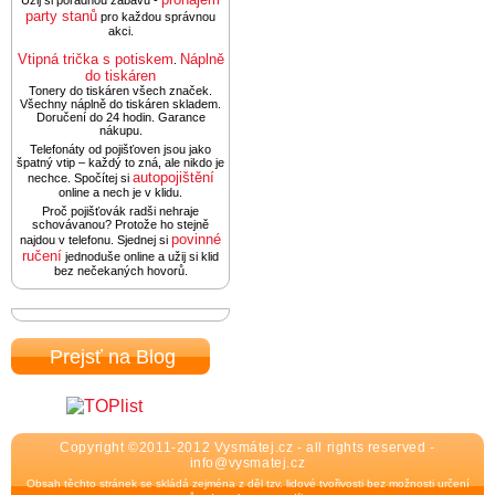
Užij si pořádnou zábavu -
party stanů
pro každou správnou
akci.
Vtipná trička s potiskem
Náplně
.
do tiskáren
Tonery do tiskáren všech značek.
Všechny náplně do tiskáren skladem.
Doručení do 24 hodin. Garance
nákupu.
Telefonáty od pojišťoven jsou jako
špatný vtip – každý to zná, ale nikdo je
autopojištění
nechce. Spočítej si
online a nech je v klidu.
Proč pojišťovák radši nehraje
schovávanou? Protože ho stejně
povinné
najdou v telefonu. Sjednej si
ručení
jednoduše online a užij si klid
bez nečekaných hovorů.
Prejsť na Blog
Copyright ©2011-2012 Vysmátej.cz - all rights reserved -
info@vysmatej.cz
Obsah těchto stránek se skládá zejména z děl tzv. lidové tvořivosti bez možnosti určení