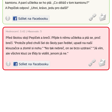
kamionu. A paní učitelka se ho ptá: „Co děláš v tom kamionu?”
A Pepíček odpoví: „Uhni, krávo, jedu pro další!”
Hodnocení:
3.42
|
Hlasovalo: 5
Před školou stojí Pepíček a brečí. Přijde k němu učitelka a ptá se, proč
brečí. "Protože před chvílí šel do školy pan ředitel, upadl na naší
klouzačce a zlomil si nohu." "No tak nebreč, on se brzo uzdraví." "Já vím,
ale všichni kluci ze třídy to viděli, jenom já ne."