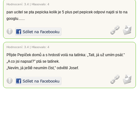
Hodnocení:
3.4
|
Hlasovalo: 4
pan ucitel se pta pepicka kolik je 5 plus pet pepicek odpovi najdi si to na
googlu.......
Hodnocení:
3.4
|
Hlasovalo: 4
Přijde Pepíček domů a s hrdostí volá na tatínka: „Tati, já už umím psát.”
„A co jsi napsal?” ptá se tatínek.
„Nevím, já ještě neumím číst,” odvětil Josef.