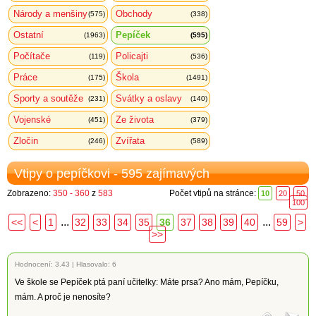
Národy a menšiny
Obchody
(575)
(338)
Ostatní
Pepíček
(1963)
(595)
Počítače
Policajti
(119)
(536)
Práce
Škola
(175)
(1491)
Sporty a soutěže
Svátky a oslavy
(231)
(140)
Vojenské
Ze života
(451)
(379)
Zločin
Zvířata
(246)
(589)
Vtipy o pepíčkovi - 595 zajímavých
Zobrazeno:
350 - 360
z
583
Počet vtipů na stránce:
10
20
50
100
...
...
<<
<
1
32
33
34
35
36
37
38
39
40
59
>
>>
Hodnocení:
3.43
|
Hlasovalo: 6
Ve škole se Pepíček ptá paní učitelky: Máte prsa? Ano mám, Pepíčku,
mám. A proč je nenosíte?