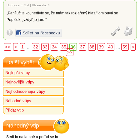
Hodnocení:
3.4
|
Hlasovalo: 4
„Paní učitelko, nedivte se, že mám tak rozjařený hlas,” omlouvá se
Pepíček, „vždyť je jaro!”
...
...
<<
<
1
32
33
34
35
36
37
38
39
40
59
>
>>
Další výběr
Nejlepší vtipy
Nejnovější vtipy
Nejhodnocenější vtipy
Náhodné vtipy
Přidat vtip
Náhodný vtip
Sedí to na lampě a pořád se to