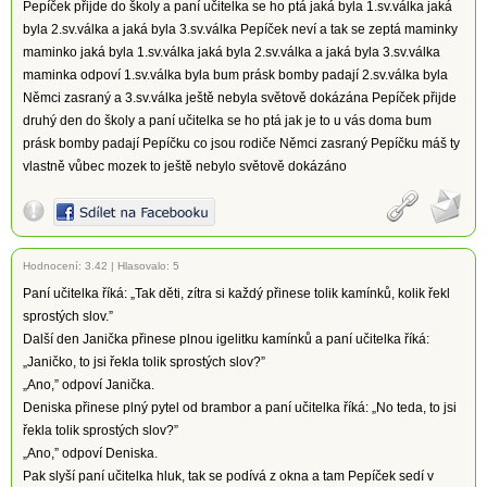
Pepíček přijde do školy a paní učitelka se ho ptá jaká byla 1.sv.válka jaká
byla 2.sv.válka a jaká byla 3.sv.válka Pepíček neví a tak se zeptá maminky
maminko jaká byla 1.sv.válka jaká byla 2.sv.válka a jaká byla 3.sv.válka
maminka odpoví 1.sv.válka byla bum prásk bomby padají 2.sv.válka byla
Němci zasraný a 3.sv.válka ještě nebyla světově dokázána Pepíček přijde
druhý den do školy a paní učitelka se ho ptá jak je to u vás doma bum
prásk bomby padají Pepíčku co jsou rodiče Němci zasraný Pepíčku máš ty
vlastně vůbec mozek to ještě nebylo světově dokázáno
Hodnocení:
3.42
|
Hlasovalo: 5
Paní učitelka říká: „Tak děti, zítra si každý přinese tolik kamínků, kolik řekl
sprostých slov.”
Další den Janička přinese plnou igelitku kamínků a paní učitelka říká:
„Janičko, to jsi řekla tolik sprostých slov?”
„Ano,” odpoví Janička.
Deniska přinese plný pytel od brambor a paní učitelka říká: „No teda, to jsi
řekla tolik sprostých slov?”
„Ano,” odpoví Deniska.
Pak slyší paní učitelka hluk, tak se podívá z okna a tam Pepíček sedí v