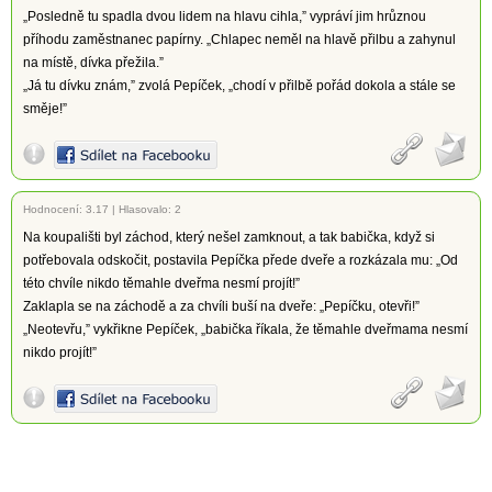
„Posledně tu spadla dvou lidem na hlavu cihla,” vypráví jim hrůznou
příhodu zaměstnanec papírny. „Chlapec neměl na hlavě přilbu a zahynul
na místě, dívka přežila.”
„Já tu dívku znám,” zvolá Pepíček, „chodí v přilbě pořád dokola a stále se
směje!”
Hodnocení:
3.17
|
Hlasovalo: 2
Na koupališti byl záchod, který nešel zamknout, a tak babička, když si
potřebovala odskočit, postavila Pepíčka přede dveře a rozkázala mu: „Od
této chvíle nikdo těmahle dveřma nesmí projít!”
Zaklapla se na záchodě a za chvíli buší na dveře: „Pepíčku, otevři!”
„Neotevřu,” vykřikne Pepíček, „babička říkala, že těmahle dveřmama nesmí
nikdo projít!”