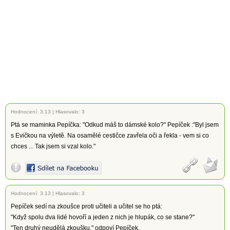
Hodnocení:
3.13
|
Hlasovalo: 3
Ptá se maminka Pepíčka: "Odkud máš to dámské kolo?" Pepíček :"Byl jsem
s Evičkou na výletě. Na osamělé cestičce zavřela oči a řekla - vem si co
chces ... Tak jsem si vzal kolo."
Hodnocení:
3.13
|
Hlasovalo: 3
Pepíček sedí na zkoušce proti učiteli a učitel se ho ptá:
"Když spolu dva lidé hovoří a jeden z nich je hlupák, co se stane?"
"Ten druhý neudělá zkoušku," odpoví Pepíček.