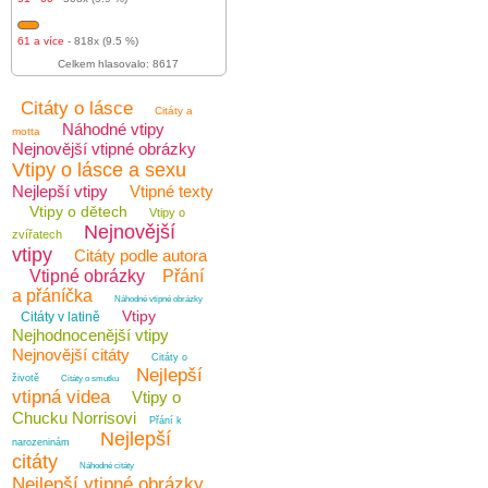
61 a více
- 818x (9.5 %)
Celkem hlasovalo: 8617
Citáty o lásce
Citáty a
Náhodné vtipy
motta
Nejnovější vtipné obrázky
Vtipy o lásce a sexu
Nejlepší vtipy
Vtipné texty
Vtipy o dětech
Vtipy o
Nejnovější
zvířatech
vtipy
Citáty podle autora
Vtipné obrázky
Přání
a přáníčka
Náhodné vtipné obrázky
Vtipy
Citáty v latině
Nejhodnocenější vtipy
Nejnovější citáty
Citáty o
Nejlepší
životě
Citáty o smutku
vtipná videa
Vtipy o
Chucku Norrisovi
Přání k
Nejlepší
narozeninám
citáty
Náhodné citáty
Nejlepší vtipné obrázky