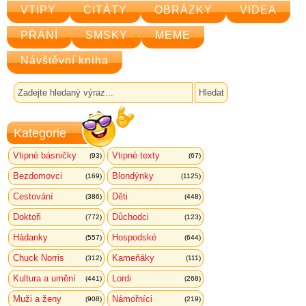
VTIPY
CITÁTY
OBRÁZKY
VIDEA
PŘÁNÍ
SMSKY
MEME
Návštěvní kniha
Kategorie
Vtipné básničky
Vtipné texty
(93)
(67)
Bezdomovci
Blondýnky
(169)
(1125)
Cestování
Děti
(386)
(448)
Doktoři
Důchodci
(772)
(123)
Hádanky
Hospodské
(557)
(644)
Chuck Norris
Kameňáky
(312)
(111)
Kultura a umění
Lordi
(441)
(268)
Muži a ženy
Námořníci
(908)
(219)