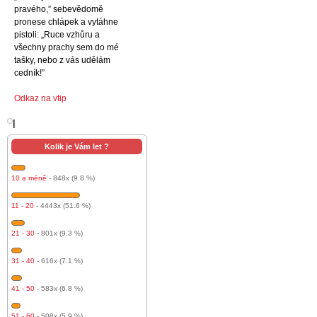
pravého,” sebevědomě
pronese chlápek a vytáhne
pistoli: „Ruce vzhůru a
všechny prachy sem do mé
tašky, nebo z vás udělám
cedník!”
Odkaz na vtip
l
Kolik je Vám let ?
10 a méně
- 848x (9.8 %)
11 - 20
- 4443x (51.6 %)
21 - 30
- 801x (9.3 %)
31 - 40
- 616x (7.1 %)
41 - 50
- 583x (6.8 %)
51 - 60
- 508x (5.9 %)