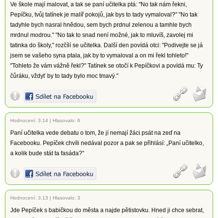
Ve škole mají malovat, a tak se paní učitelka ptá: "No tak nám řekni,
Pepíčku, tvůj tatínek je malíř pokojů, jak bys to tady vymaloval?" "No tak
tadyhle bych nasral hnědou, sem bych prdnul zelenou a tamhle bych
mrdnul modrou." "No tak to snad není možné, jak to mluvíš, zavolej mi
tatinka do školy," rozčílí se učitelka. Další den povídá otci: "Podivejte se já
jsem se vašeho syna ptala, jak by to vymaloval a on mi řekl tohleto!"
"Tohleto že vám vážně řekl?" Tatínek se otočí k Pepíčkovi a povídá mu: Ty
čůráku, vždyť by to tady bylo moc tmavý."
Hodnocení:
3.14
|
Hlasovalo: 6
Paní učitelka vede debatu o tom, že jí nemají žáci psát na zeď na
Facebooku. Pepíček chvíli nedával pozor a pak se přihlásí: „Paní učitelko,
a kolik bude stát ta fasáda?”
Hodnocení:
3.13
|
Hlasovalo: 3
Jde Pepíček s babičkou do města a najde pětistovku. Hned ji chce sebrat,