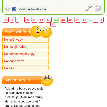
...
...
<<
<
1
39
40
41
42
43
44
45
46
47
59
>
>>
Další výběr
Nejlepší vtipy
Nejnovější vtipy
Nejhodnocenější vtipy
Náhodné vtipy
Přidat vtip
Náhodný vtip
Pokladní v bance se vybavuje
se svalnatým chlápkem a
prozrazuje: „Mám ráda muže,
kteří přesně vědí, co chtějí.”
„Tak to jste narazila na toho