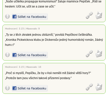
„Naše učitelka propaguje komunismus!” žaluje mamince Pepíček. „Řídí se
heslem: Učit se, učit se a zase se učit.”
Hodnocení:
3.15
|
Hlasovalo: 9
„Ty se z těch zkratek jednou zblázníš,” povídá Pepíčkovi češtinářka.
„Kronika Pickwickova klubu je Dickensův jediný humoristický román, žádný
hum.r.!”
Hodnocení:
3.15
|
Hlasovalo: 16
„Proč si myslíš, Pepíčku, že by v Asii neměli mít žádné větší hory?”
„Protože tam jsou všichni takové přízemní postavy.”