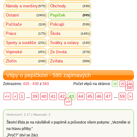
Národy a menšiny
Obchody
(575)
(338)
Ostatní
Pepíček
(1963)
(595)
Počítače
Policajti
(119)
(536)
Práce
Škola
(175)
(1491)
Sporty a soutěže
Svátky a oslavy
(231)
(140)
Vojenské
Ze života
(451)
(379)
Zločin
Zvířata
(246)
(589)
Vtipy o pepíčkovi - 595 zajímavých
Zobrazeno:
420 - 430
z
583
Počet vtipů na stránce:
10
20
50
100
...
...
<<
<
1
39
40
41
42
43
44
45
46
47
59
>
>>
Hodnocení:
3.17
|
Hlasovalo: 2
Školní třída je na návštěvě v papírně a průvodce všem pokyne: „Vezměte si
na hlavu přilby.”
„Proč?” diví se žáci.