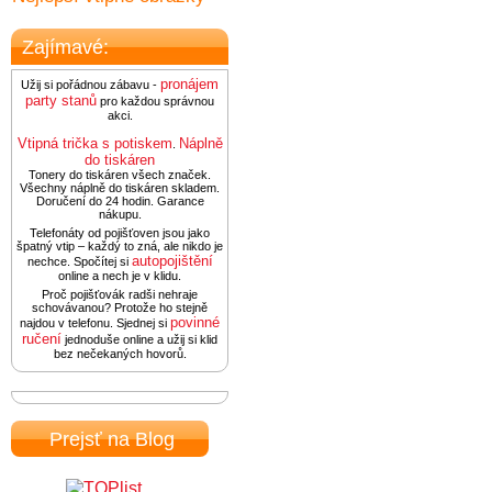
Zajímavé:
pronájem
Užij si pořádnou zábavu -
party stanů
pro každou správnou
akci.
Vtipná trička s potiskem
Náplně
.
do tiskáren
Tonery do tiskáren všech značek.
Všechny náplně do tiskáren skladem.
Doručení do 24 hodin. Garance
nákupu.
Telefonáty od pojišťoven jsou jako
špatný vtip – každý to zná, ale nikdo je
autopojištění
nechce. Spočítej si
online a nech je v klidu.
Proč pojišťovák radši nehraje
schovávanou? Protože ho stejně
povinné
najdou v telefonu. Sjednej si
ručení
jednoduše online a užij si klid
bez nečekaných hovorů.
Prejsť na Blog