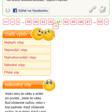
"Ten druhý neudělá zkoušku," odpoví Pepíček.
...
...
<<
<
1
39
40
41
42
43
44
45
46
47
59
>
>>
Další výběr
Nejlepší vtipy
Nejnovější vtipy
Nejhodnocenější vtipy
Náhodné vtipy
Přidat vtip
Náhodný vtip
Vojáci jdou do války a velitel
jim povídá: „Jdete do války.
Buď zůstanete naživu, nebo v
boji padnete. Když zůstanete
naživu, to je dobrý. Když v boji