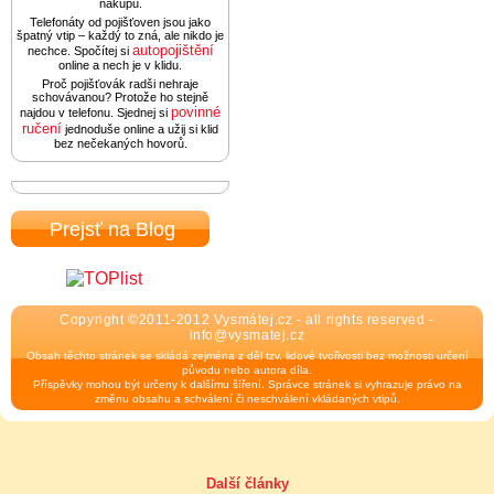
nákupu.
Telefonáty od pojišťoven jsou jako
špatný vtip – každý to zná, ale nikdo je
autopojištění
nechce. Spočítej si
online a nech je v klidu.
Proč pojišťovák radši nehraje
schovávanou? Protože ho stejně
povinné
najdou v telefonu. Sjednej si
ručení
jednoduše online a užij si klid
bez nečekaných hovorů.
Prejsť na Blog
Copyright ©2011-2012 Vysmátej.cz - all rights reserved -
info@vysmatej.cz
Obsah těchto stránek se skládá zejména z děl tzv. lidové tvořivosti bez možnosti určení
původu nebo autora díla.
Příspěvky mohou být určeny k dalšímu šíření. Správce stránek si vyhrazuje právo na
změnu obsahu a schválení či neschválení vkládaných vtipů.
Další články