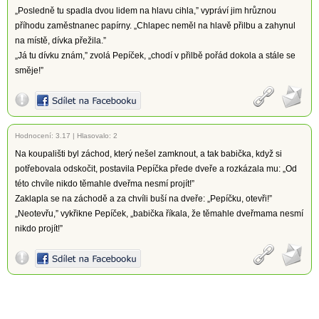
„Posledně tu spadla dvou lidem na hlavu cihla,” vypráví jim hrůznou
příhodu zaměstnanec papírny. „Chlapec neměl na hlavě přilbu a zahynul
na místě, dívka přežila.”
„Já tu dívku znám,” zvolá Pepíček, „chodí v přilbě pořád dokola a stále se
směje!”
Hodnocení:
3.17
|
Hlasovalo: 2
Na koupališti byl záchod, který nešel zamknout, a tak babička, když si
potřebovala odskočit, postavila Pepíčka přede dveře a rozkázala mu: „Od
této chvíle nikdo těmahle dveřma nesmí projít!”
Zaklapla se na záchodě a za chvíli buší na dveře: „Pepíčku, otevři!”
„Neotevřu,” vykřikne Pepíček, „babička říkala, že těmahle dveřmama nesmí
nikdo projít!”