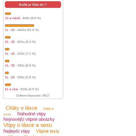
Kolik je Vám let ?
10 a méně
- 848x (9.8 %)
11 - 20
- 4443x (51.6 %)
21 - 30
- 801x (9.3 %)
31 - 40
- 616x (7.1 %)
41 - 50
- 583x (6.8 %)
51 - 60
- 508x (5.9 %)
61 a více
- 818x (9.5 %)
Celkem hlasovalo: 8617
Citáty o lásce
Citáty a
Náhodné vtipy
motta
Nejnovější vtipné obrázky
Vtipy o lásce a sexu
Nejlepší vtipy
Vtipné texty