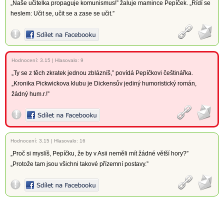
„Naše učitelka propaguje komunismus!” žaluje mamince Pepíček. „Řídí se
heslem: Učit se, učit se a zase se učit.”
Hodnocení:
3.15
|
Hlasovalo: 9
„Ty se z těch zkratek jednou zblázníš,” povídá Pepíčkovi češtinářka.
„Kronika Pickwickova klubu je Dickensův jediný humoristický román,
žádný hum.r.!”
Hodnocení:
3.15
|
Hlasovalo: 16
„Proč si myslíš, Pepíčku, že by v Asii neměli mít žádné větší hory?”
„Protože tam jsou všichni takové přízemní postavy.”