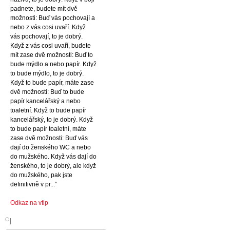
padnete, budete mít dvě
možnosti: Buď vás pochovají a
nebo z vás cosi uvaří. Když
vás pochovají, to je dobrý.
Když z vás cosi uvaří, budete
mít zase dvě možnosti: Buď to
bude mýdlo a nebo papír. Když
to bude mýdlo, to je dobrý.
Když to bude papír, máte zase
dvě možnosti: Buď to bude
papír kancelářský a nebo
toaletní. Když to bude papír
kancelářský, to je dobrý. Když
to bude papír toaletní, máte
zase dvě možnosti: Buď vás
dají do ženského WC a nebo
do mužského. Když vás dají do
ženského, to je dobrý, ale když
do mužského, pak jste
definitivně v pr...”
Odkaz na vtip
l