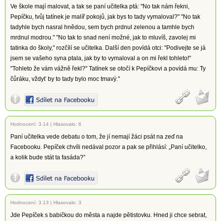
Ve škole mají malovat, a tak se paní učitelka ptá: "No tak nám řekni,
Pepíčku, tvůj tatínek je malíř pokojů, jak bys to tady vymaloval?" "No tak
tadyhle bych nasral hnědou, sem bych prdnul zelenou a tamhle bych
mrdnul modrou." "No tak to snad není možné, jak to mluvíš, zavolej mi
tatinka do školy," rozčílí se učitelka. Další den povídá otci: "Podivejte se já
jsem se vašeho syna ptala, jak by to vymaloval a on mi řekl tohleto!"
"Tohleto že vám vážně řekl?" Tatínek se otočí k Pepíčkovi a povídá mu: Ty
čůráku, vždyť by to tady bylo moc tmavý."
Hodnocení:
3.14
|
Hlasovalo: 6
Paní učitelka vede debatu o tom, že jí nemají žáci psát na zeď na
Facebooku. Pepíček chvíli nedával pozor a pak se přihlásí: „Paní učitelko,
a kolik bude stát ta fasáda?”
Hodnocení:
3.13
|
Hlasovalo: 3
Jde Pepíček s babičkou do města a najde pětistovku. Hned ji chce sebrat,