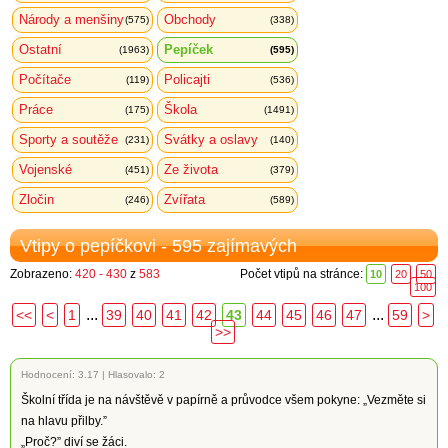
Národy a menšiny
Obchody
(575)
(338)
Ostatní
Pepíček
(1963)
(595)
Počítače
Policajti
(119)
(536)
Práce
Škola
(175)
(1491)
Sporty a soutěže
Svátky a oslavy
(231)
(140)
Vojenské
Ze života
(451)
(379)
Zločin
Zvířata
(246)
(589)
Vtipy o pepíčkovi - 595 zajímavých
Zobrazeno:
420 - 430
z
583
Počet vtipů na stránce:
10
20
50
100
...
...
<<
<
1
39
40
41
42
43
44
45
46
47
59
>
>>
Hodnocení:
3.17
|
Hlasovalo: 2
Školní třída je na návštěvě v papírně a průvodce všem pokyne: „Vezměte si
na hlavu přilby.”
„Proč?” diví se žáci.