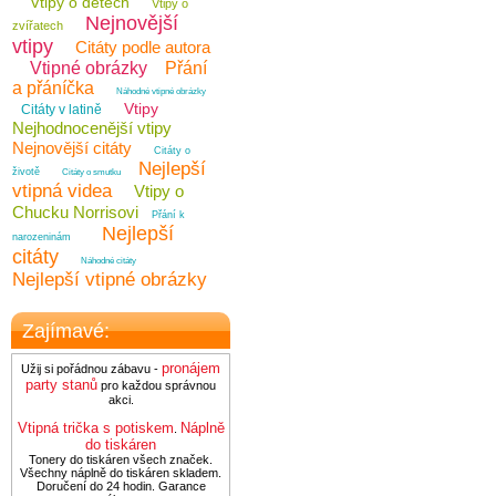
Vtipy o dětech
Vtipy o
Nejnovější
zvířatech
vtipy
Citáty podle autora
Vtipné obrázky
Přání
a přáníčka
Náhodné vtipné obrázky
Vtipy
Citáty v latině
Nejhodnocenější vtipy
Nejnovější citáty
Citáty o
Nejlepší
životě
Citáty o smutku
vtipná videa
Vtipy o
Chucku Norrisovi
Přání k
Nejlepší
narozeninám
citáty
Náhodné citáty
Nejlepší vtipné obrázky
Zajímavé:
pronájem
Užij si pořádnou zábavu -
party stanů
pro každou správnou
akci.
Vtipná trička s potiskem
Náplně
.
do tiskáren
Tonery do tiskáren všech značek.
Všechny náplně do tiskáren skladem.
Doručení do 24 hodin. Garance