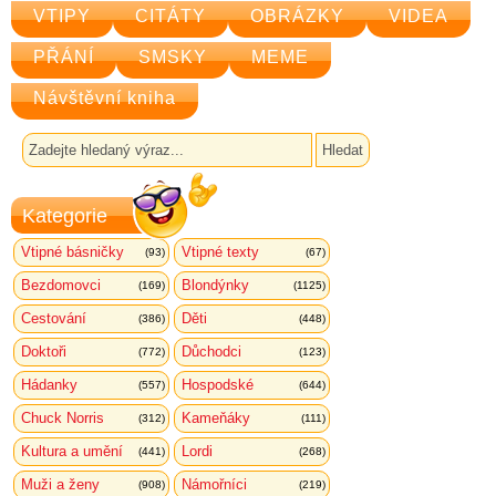
VTIPY
CITÁTY
OBRÁZKY
VIDEA
PŘÁNÍ
SMSKY
MEME
Návštěvní kniha
Kategorie
Vtipné básničky
Vtipné texty
(93)
(67)
Bezdomovci
Blondýnky
(169)
(1125)
Cestování
Děti
(386)
(448)
Doktoři
Důchodci
(772)
(123)
Hádanky
Hospodské
(557)
(644)
Chuck Norris
Kameňáky
(312)
(111)
Kultura a umění
Lordi
(441)
(268)
Muži a ženy
Námořníci
(908)
(219)