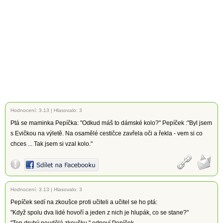
Hodnocení:
3.13
|
Hlasovalo: 3
Ptá se maminka Pepíčka: "Odkud máš to dámské kolo?" Pepíček :"Byl jsem
s Evičkou na výletě. Na osamělé cestičce zavřela oči a řekla - vem si co
chces ... Tak jsem si vzal kolo."
Hodnocení:
3.13
|
Hlasovalo: 3
Pepíček sedí na zkoušce proti učiteli a učitel se ho ptá:
"Když spolu dva lidé hovoří a jeden z nich je hlupák, co se stane?"