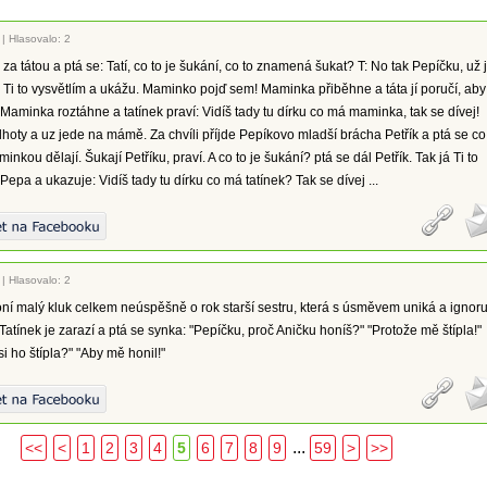
|
Hlasovalo: 2
za tátou a ptá se: Tatí, co to je šukání, co to znamená šukat? T: No tak Pepíčku, už j
ak Ti to vysvětlím a ukážu. Maminko pojď sem! Maminka přiběhne a táta jí poručí, aby
 Maminka roztáhne a tatínek praví: Vidíš tady tu dírku co má maminka, tak se dívej!
hoty a uz jede na mámě. Za chvíli příjde Pepíkovo mladší brácha Petřík a ptá se co
minkou dělají. Šukají Petříku, praví. A co to je šukání? ptá se dál Petřík. Tak já Ti to
Pepa a ukazuje: Vidíš tady tu dírku co má tatínek? Tak se dívej ...
|
Hlasovalo: 2
í malý kluk celkem neúspěšně o rok starší sestru, která s úsměvem uniká a ignoru
Tatínek je zarazí a ptá se synka: "Pepíčku, proč Aničku honíš?" "Protože mě štípla!"
si ho štípla?" "Aby mě honil!"
...
<<
<
1
2
3
4
5
6
7
8
9
59
>
>>