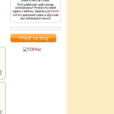
online a nech je v klidu.
Proč pojišťovák radši nehraje
schovávanou? Protože ho stejně
povinné
najdou v telefonu. Sjednej si
ručení
jednoduše online a užij si klid
bez nečekaných hovorů.
Prejsť na Blog