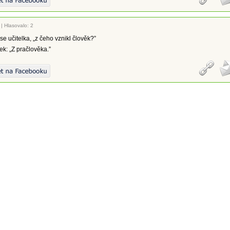
|
Hlasovalo: 2
 se učitelka, „z čeho vznikl člověk?”
ek: „Z pračlověka.”