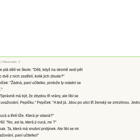
|
Hlasovalo: 2
e ptá dětí ve škole: "Děti, když na stromě sedí pět
 dvě z nich zastřelí, kolik jich zbude?"
íček: "Žádná, paní učitelko, protože ty ostatní se
."
"Správně má být, že zbydou tři vrány, ale líbí se
 uvažování, Pepíčku." Pepíček: "A teď já. Jdou po ulici tři ženský se zmrzlinou. Jedn
cá a třetí líže. Která je vdaná?"
lí: "No, asi ta, která ji cucá, ne ?"
ak. Ta, která má snubní prstýnek. Ale líbí se mi
žování, paní učitelko!"