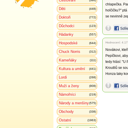
Cestování
(386)
chlapečka. Pan
Děti
(448)
holčičku?" ptá
se nevinně zep
Doktoři
(772)
Důchodci
(123)
Hádanky
(557)
Hospodské
Hodnocení:
4.17
(644)
Novákovi, kte
Chuck Norris
(312)
Pepíčkovi, aby
Kameňáky
(111)
tedy hlásí: "U
Kroutilů se sou
Kultura a umění
(441)
Honza taky kou
Lordi
(268)
Muži a ženy
(908)
Námořníci
(219)
Národy a menšiny
(575)
Obchody
(338)
Ostatní
(1963)