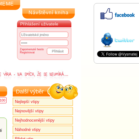
MEME
Návštěvní kniha
Přihlášení uživatele
Zapomenuté heslo
Registrovat
Další výběr
100
Nejlepší vtipy
Nejnovější vtipy
Nejhodnocenější vtipy
Náhodné vtipy
dí
Přidat vtip