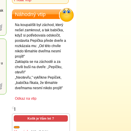
pak
Náhodný vtip
Na koupališti byl záchod, který
nešel zamknout, a tak babička,
když si potřebovala odskočit,
postavila Pepíčka přede dveře a
rozkázala mu: „Od této chvíle
nikdo těmahle dveřma nesmí
projít!”
Zaklapla se na záchodě a za
 u
chvíli buší na dveře: „Pepíčku,
otevři!”
„Neotevřu,” vykřikne Pepíček,
„babička říkala, že těmahle
dveřmama nesmí nikdo projít!”
Odkaz na vtip
l
Kolik je Vám let ?