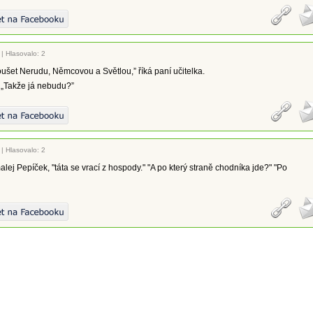
|
Hlasovalo: 2
oušet Nerudu, Němcovou a Světlou,” říká paní učitelka.
 „Takže já nebudu?”
|
Hlasovalo: 2
alej Pepíček, "táta se vrací z hospody." "A po který straně chodníka jde?" "Po