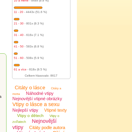
10 a méně
- 848x (9.8 %)
11 - 20
- 4443x (51.6 %)
21 - 30
- 801x (9.3 %)
31 - 40
- 616x (7.1 %)
41 - 50
- 583x (6.8 %)
51 - 60
- 508x (5.9 %)
61 a více
- 818x (9.5 %)
Celkem hlasovalo: 8617
Citáty o lásce
Citáty a
Náhodné vtipy
motta
a
Nejnovější vtipné obrázky
Vtipy o lásce a sexu
Nejlepší vtipy
Vtipné texty
Vtipy o dětech
Vtipy o
Nejnovější
zvířatech
vtipy
Citáty podle autora