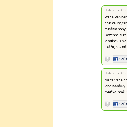
Hodnocení:
4.17
Příjde Pepíček 
dost veliký, t
roztáhla nohy.
Rozepne si kal
to tatínek s ma
ukážu, povídá 
Hodnocení:
4.17
Na zahradě hon
jeho nadávky. 
"Aničko, proč j