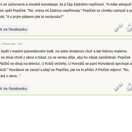
i se začervená a smutně konstatuje, že jí čáp žádného nepřinesl. "A máte alespoň
 se opět Pepíček. "Ne, vrána mi žádnou nepřinesla." Pepíček se chvilku zamyslí a 
tá: "A s jiným ptákem jste to nezkusila?"
|
Hlasovalo: 115
ří bydlí v malém panelákovém bytě, na sebe dostanou chuť a tak řeknou malému
 se díval chvíli z okna a hlásil, co se venku děje, aby ho nějak zaměstnali. Pepíček
 Ptáčků se dívaj na televizi, U Králů večeřej, U Horvátů se paní Horvátová sprchuje a
loží." Novákovi se zarazí a ptají se Pepíčka, jak na to přišel. A Peíček odpoví: "No,
ká z okna..."