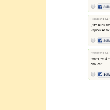
Hodnocení:
4.17
„Zítra budu zk
Pepíček na to:
Hodnocení:
4.17
"Mami," volá m
obouch!"