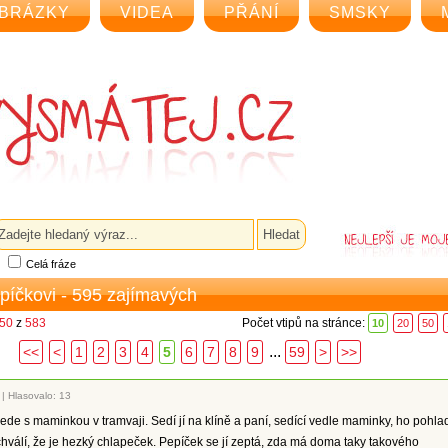
BRÁZKY
VIDEA
PŘÁNÍ
SMSKY
Celá fráze
epíčkovi - 595 zajímavých
 50
z
583
Počet vtipů na stránce:
10
20
50
...
<<
<
1
2
3
4
5
6
7
8
9
59
>
>>
|
Hlasovalo: 13
ede s maminkou v tramvaji. Sedí jí na klíně a paní, sedící vedle maminky, ho pohla
hválí, že je hezký chlapeček. Pepíček se jí zeptá, zda má doma taky takového