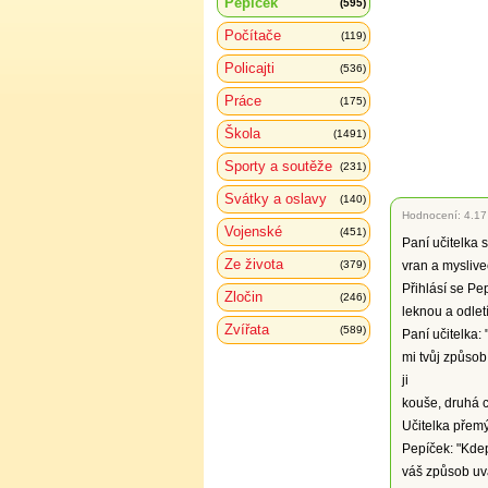
Pepíček
(595)
Počítače
(119)
Policajti
(536)
Práce
(175)
Škola
(1491)
Sporty a soutěže
(231)
Svátky a oslavy
(140)
Hodnocení:
4.17
Vojenské
(451)
Paní učitelka s
Ze života
(379)
vran a myslivec
Přihlásí se Pep
Zločin
(246)
leknou a odletí
Zvířata
(589)
Paní učitelka: 
mi tvůj způsob
ji
kouše, druhá cu
Učitelka přemýš
Pepíček: "Kdep
váš způsob uva