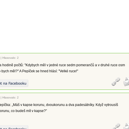
|
Hlasovalo: 2
 na hodině počtů: "Kdybych měl v jedné ruce sedm pomerančů a v druhé ruce osm
bych měl?" A Pepíček se hned hlásí: "Velké ruce!"
|
Hlasovalo: 2
Pepíčka: „Máš v kapse korunu, dvoukorunu a dva padesátníky. Když vytrousíš
orunu, co budeš mít v kapse?”