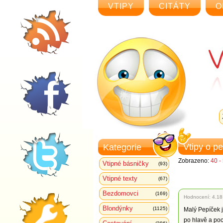
VTIPY
CITÁTY
O
Vtipy o p
Kategorie
Zobrazeno:
40 -
Vtipné básničky
(93)
Vtipné texty
(67)
Bezdomovci
(169)
Hodnocení:
4.18
Blondýnky
(1125)
Malý Pepíček j
po hlavě a poc