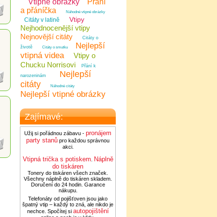
Vtipné obrázky
Přání
a přáníčka
Náhodné vtipné obrázky
Vtipy
Citáty v latině
Nejhodnocenější vtipy
Nejnovější citáty
Citáty o
Nejlepší
životě
Citáty o smutku
vtipná videa
Vtipy o
Chucku Norrisovi
Přání k
Nejlepší
narozeninám
citáty
Náhodné citáty
Nejlepší vtipné obrázky
Zajímavé:
pronájem
Užij si pořádnou zábavu -
party stanů
pro každou správnou
akci.
Vtipná trička s potiskem
Náplně
.
do tiskáren
Tonery do tiskáren všech značek.
Všechny náplně do tiskáren skladem.
Doručení do 24 hodin. Garance
nákupu.
Telefonáty od pojišťoven jsou jako
špatný vtip – každý to zná, ale nikdo je
autopojištění
nechce. Spočítej si