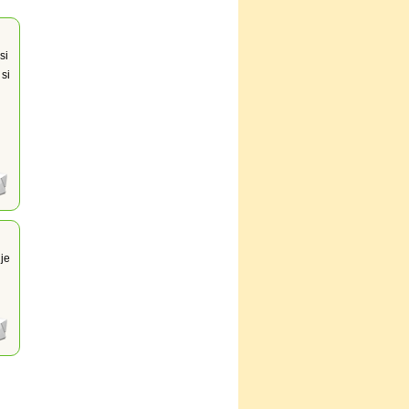
si
 si
je