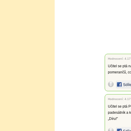
Hodnocení:
4.17
Učitel se ptá
pomerančů, co 
Hodnocení:
4.17
Učitel se ptá 
padesátník a k
„Díru!”