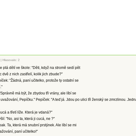
|
Hlasovalo: 2
e ptá dětí ve škole: "Děti, když na stromě sedí pět
 dvě z nich zastřelí, kolik jich zbude?"
íček: "Žádná, paní učitelko, protože ty ostatní se
."
"Správně má být, že zbydou tři vrány, ale líbí se
 uvažování, Pepíčku." Pepíček: "A teď já. Jdou po ulici tři ženský se zmrzlinou. Jedn
cá a třetí líže. Která je vdaná?"
lí: "No, asi ta, která ji cucá, ne ?"
ak. Ta, která má snubní prstýnek. Ale líbí se mi
žování, paní učitelko!"