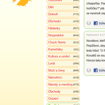
Cestování
(386)
chlapečka. Pan
Děti
(448)
holčičku?" ptá
se nevinně zep
Doktoři
(772)
Důchodci
(123)
Hádanky
(557)
Hospodské
Hodnocení:
4.17
(644)
Novákovi, kte
Chuck Norris
(312)
Pepíčkovi, aby
Kameňáky
(111)
tedy hlásí: "U
Kroutilů se sou
Kultura a umění
(441)
Honza taky kou
Lordi
(268)
Muži a ženy
(908)
Námořníci
(219)
Národy a menšiny
(575)
Obchody
(338)
Ostatní
(1963)