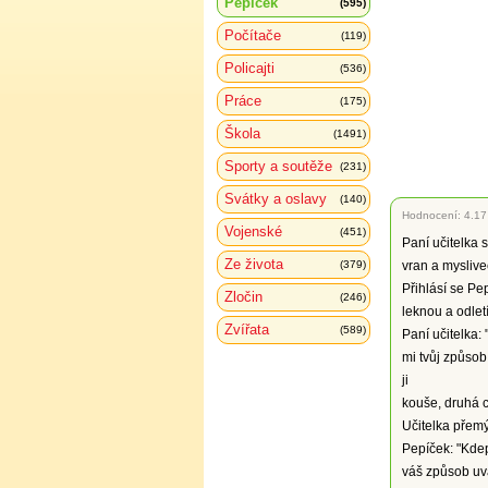
Pepíček
(595)
Počítače
(119)
Policajti
(536)
Práce
(175)
Škola
(1491)
Sporty a soutěže
(231)
Svátky a oslavy
(140)
Hodnocení:
4.17
Vojenské
(451)
Paní učitelka s
Ze života
(379)
vran a myslivec
Přihlásí se Pep
Zločin
(246)
leknou a odletí
Zvířata
(589)
Paní učitelka: 
mi tvůj způsob
ji
kouše, druhá cu
Učitelka přemýš
Pepíček: "Kdep
váš způsob uva