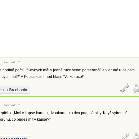
|
Hlasovalo: 2
 na hodině počtů: "Kdybych měl v jedné ruce sedm pomerančů a v druhé ruce osm
bych měl?" A Pepíček se hned hlásí: "Velké ruce!"
|
Hlasovalo: 2
Pepíčka: „Máš v kapse korunu, dvoukorunu a dva padesátníky. Když vytrousíš
orunu, co budeš mít v kapse?”