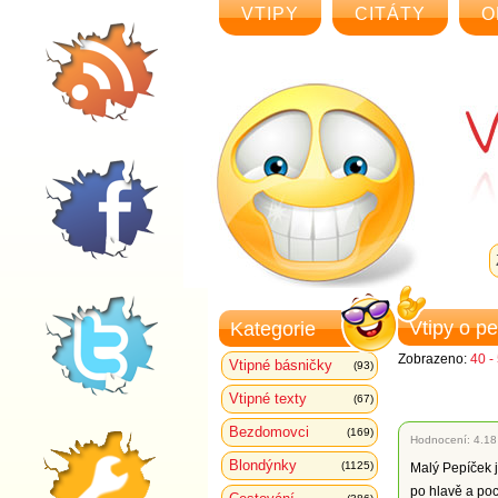
VTIPY
CITÁTY
O
Vtipy o p
Kategorie
Zobrazeno:
40 -
Vtipné básničky
(93)
Vtipné texty
(67)
Bezdomovci
(169)
Hodnocení:
4.18
Blondýnky
(1125)
Malý Pepíček j
po hlavě a poc