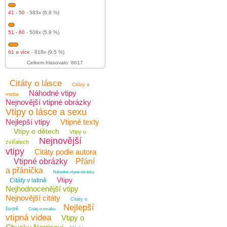
41 - 50
- 583x (6.8 %)
51 - 60
- 508x (5.9 %)
61 a více
- 818x (9.5 %)
Celkem hlasovalo: 8617
Citáty o lásce
Citáty a
Náhodné vtipy
motta
Nejnovější vtipné obrázky
Vtipy o lásce a sexu
Nejlepší vtipy
Vtipné texty
Vtipy o dětech
Vtipy o
Nejnovější
zvířatech
vtipy
Citáty podle autora
Vtipné obrázky
Přání
a přáníčka
Náhodné vtipné obrázky
Vtipy
Citáty v latině
Nejhodnocenější vtipy
Nejnovější citáty
Citáty o
Nejlepší
životě
Citáty o smutku
vtipná videa
Vtipy o