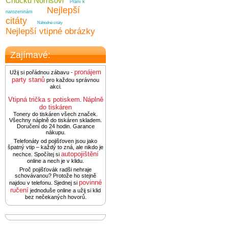
Chucku Norrisovi
Přání k
Nejlepší
narozeninám
citáty
Náhodné citáty
Nejlepší vtipné obrázky
Zajímavé:
pronájem
Užij si pořádnou zábavu -
party stanů
pro každou správnou
akci.
Vtipná trička s potiskem
Náplně
.
do tiskáren
Tonery do tiskáren všech značek.
Všechny náplně do tiskáren skladem.
Doručení do 24 hodin. Garance
nákupu.
Telefonáty od pojišťoven jsou jako
špatný vtip – každý to zná, ale nikdo je
autopojištění
nechce. Spočítej si
online a nech je v klidu.
Proč pojišťovák radši nehraje
schovávanou? Protože ho stejně
povinné
najdou v telefonu. Sjednej si
ručení
jednoduše online a užij si klid
bez nečekaných hovorů.