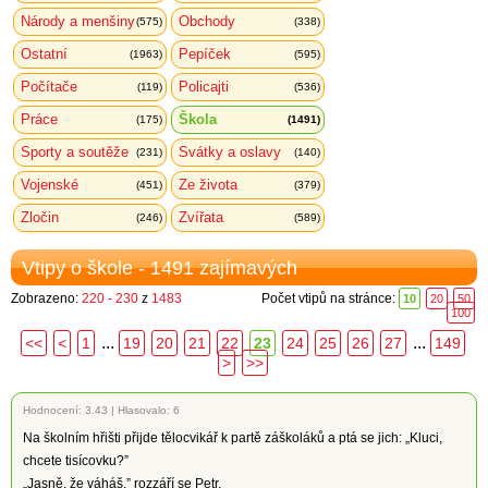
Národy a menšiny
Obchody
(575)
(338)
Ostatní
Pepíček
(1963)
(595)
Počítače
Policajti
(119)
(536)
Práce
Škola
(175)
(1491)
Sporty a soutěže
Svátky a oslavy
(231)
(140)
Vojenské
Ze života
(451)
(379)
Zločin
Zvířata
(246)
(589)
Vtipy o škole - 1491 zajímavých
Zobrazeno:
220 - 230
z
1483
Počet vtipů na stránce:
10
20
50
100
...
...
<<
<
1
19
20
21
22
23
24
25
26
27
149
>
>>
Hodnocení:
3.43
|
Hlasovalo: 6
Na školním hřišti přijde tělocvikář k partě záškoláků a ptá se jich: „Kluci,
chcete tisícovku?”
„Jasně, že váháš,” rozzáří se Petr.