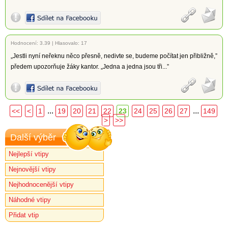
Hodnocení:
3.39
|
Hlasovalo: 17
„Jestli nyní neřeknu něco přesně, nedivte se, budeme počítat jen přibližně,”
předem upozorňuje žáky kantor. „Jedna a jedna jsou tři...”
...
...
<<
<
1
19
20
21
22
23
24
25
26
27
149
>
>>
Další výběr
Nejlepší vtipy
Nejnovější vtipy
Nejhodnocenější vtipy
Náhodné vtipy
Přidat vtip