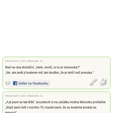
Hodnocení:
3.42
|
Hlasovalo: 11
Baví se dva druháčci: „Hele, nevíš, co to je mravouka?”
„Ne, ale jestli ji budeme mít, tak doufám, že je lehčí než prvouka.”
Hodnocení:
3.42
|
Hlasovalo: 11
„A já jsem se tak těšil,” povzdechl si na začátku hodiny tělocviku prvňáček.
„Když jsem četl v rozvrhu TV, myslel jsem, že se budeme koukat na
televizi!”