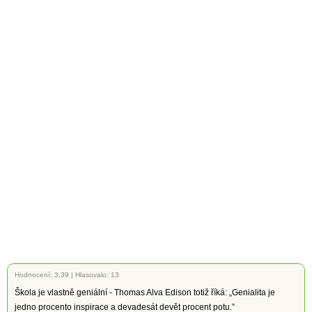
Hodnocení:
3.39
|
Hlasovalo: 13
Škola je vlastně geniální - Thomas Alva Edison totiž říká: „Genialita je
jedno procento inspirace a devadesát devět procent potu.”