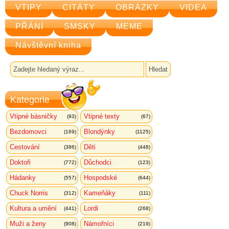
VTIPY
CITÁTY
OBRÁZKY
VIDEA
PŘÁNÍ
SMSKY
MEME
Návštěvní kniha
Kategorie
Vtipné básničky
Vtipné texty
(93)
(67)
Bezdomovci
Blondýnky
(169)
(1125)
Cestování
Děti
(386)
(448)
Doktoři
Důchodci
(772)
(123)
Hádanky
Hospodské
(557)
(644)
Chuck Norris
Kameňáky
(312)
(111)
Kultura a umění
Lordi
(441)
(268)
Muži a ženy
Námořníci
(908)
(219)