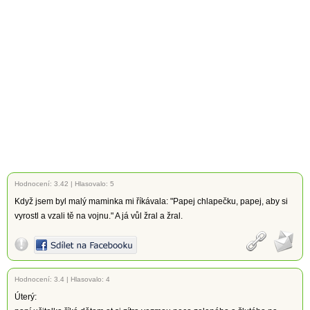
Hodnocení:
3.42
|
Hlasovalo: 5
Když jsem byl malý maminka mi říkávala: "Papej chlapečku, papej, aby si
vyrostl a vzali tě na vojnu." A já vůl žral a žral.
Hodnocení:
3.4
|
Hlasovalo: 4
Úterý: