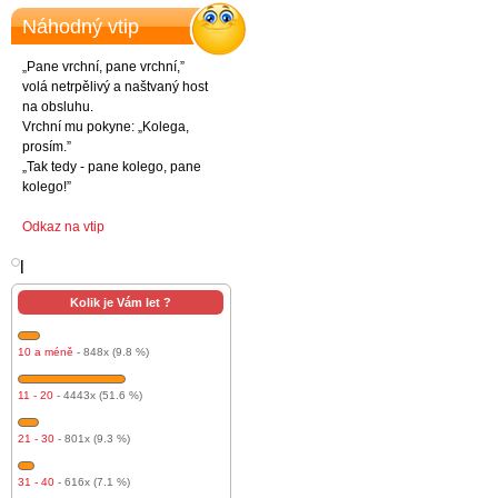
Náhodný vtip
„Pane vrchní, pane vrchní,”
volá netrpělivý a naštvaný host
na obsluhu.
Vrchní mu pokyne: „Kolega,
prosím.”
„Tak tedy - pane kolego, pane
kolego!”
Odkaz na vtip
l
Kolik je Vám let ?
10 a méně
- 848x (9.8 %)
11 - 20
- 4443x (51.6 %)
21 - 30
- 801x (9.3 %)
31 - 40
- 616x (7.1 %)