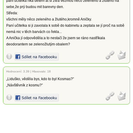
paní učitelka říká dětem at si zítra vezmou neco zeleného a žlutého na
sebe,že prý budou mit barevny den.
Středa:
všichni měly něco zeleného a žlutého,kromně Aničky.
Paní učitelka si ji zavolala k sobě do kabinetu a zeptala se jí proč na sobě
nemá nic v těch barvách co řekla...
A Anička jí odpověděla:a to nestačí že jsem se ráno nastříkala
deodorantem se zelenožlutým obalem?
Hodnocení:
3.39
|
Hlasovalo: 18
„Liduško, věděla bys, kdo to byl Kosmas?”
„Návštěvník z kosmu?”