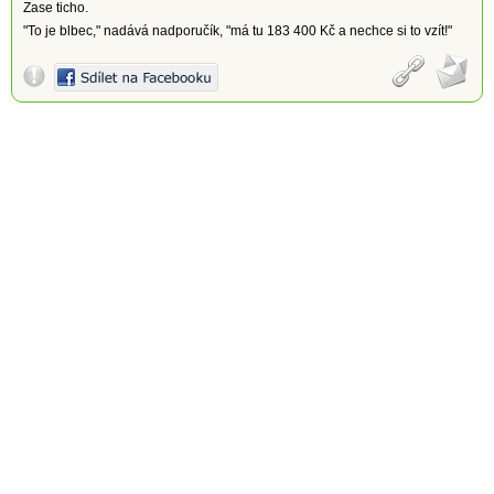
Zase ticho.
"To je blbec," nadává nadporučík, "má tu 183 400 Kč a nechce si to vzít!"