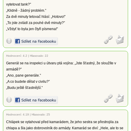
vytetovat tank?”
„Klidně - žádný problém.”
Za dvě minuty tetovač hlásí: „Hotovo!”
„To jste zvládl za pouhé dvě minuty?”
„Vždyť to byla jen čtyři písmena!”
Hodnocení:
4.2
|
Hlasovalo: 22
Generál se na inspekci u útvaru ptá vojína: „Jste šťastný, že sloužíte v
armádě?”
„Ano, pane generále.”
„A co budete dělat v civilu?”
„Budu ještě šťastnější.”
Hodnocení:
4.19
|
Hlasovalo: 25
Chlápek se vytahoval před kamarádem, že jeho sestra se přestrojila za
chlapa a šla jako dobrovolník do armády. Kamarád se diví: „Hele, ale to se