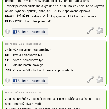
prohodí: „Tati, myslím, že už chápu politický koncept kapitalismu.”
Tatínek potěšeně vzhlédne a vybídne ho, ať mu ho tedy poví, že ho kdyžtak
opraví. Synáček spustí: „Takže, KAPITALISTA spokojeně ojebává
PRACUJÍCÍ TŘÍDU, zatímco VLÁDA spí, mínění LIDU je ignorováno a
BUDOUCNOST je úplně posraná!”
Hodnocení:
3.91
|
Hlasovalo: 26
Znáte výzbroj vietnamské armády?
KBT - krátká bambusová tyč.
SBT - střední bambusová tyč.
DBT - dlouhá bambusová tyč.
ZDBTPL - zvlášť dlouhá bambusová tyč proti letadlům.
Hodnocení:
3.88
|
Hlasovalo: 11
Ztratil se Brežněv v lese a šli ho hledat. Potkali králíka a ptají se ho, jestli
soudruha Brežněva neviděl.