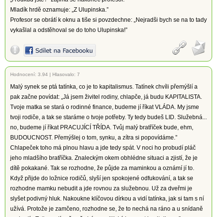
Mladík hrdě oznamuje: „Z Ulupinska.”
Profesor se obrátí k oknu a tiše si povzdechne: „Nejradši bych se na to tady
vykašlal a odstěhoval se do toho Ulupinska!”
Hodnocení:
3.94
|
Hlasovalo: 7
Malý synek se ptá tatínka, co je to kapitalismus. Tatínek chvíli přemýšlí a
pak začne povídat: „Já jsem živitel rodiny, chlapče, já budu KAPITALISTA.
Tvoje matka se stará o rodinné finance, budeme jí říkat VLÁDA. My jsme
tvoji rodiče, a tak se staráme o tvoje potřeby. Ty tedy budeš LID. Služebná...
no, budeme jí říkat PRACUJÍCÍ TŘÍDA. Tvůj malý bratříček bude, ehm,
BUDOUCNOST. Přemýšlej o tom, synku, a zítra si popovídáme.”
Chlapeček toho má plnou hlavu a jde tedy spát. V noci ho probudí pláč
jeho mladšího bratříčka. Znaleckým okem obhlédne situaci a zjistí, že je
dítě pokakané. Tak se rozhodne, že půjde za maminkou a oznámí jí to.
Když přijde do ložnice rodičů, slyší jen spokojené odfukování, a tak se
rozhodne mamku nebudit a jde rovnou za služebnou. Už za dveřmi je
slyšet podivný hluk. Nakoukne klíčovou dírkou a vidí tatínka, jak si tam s ní
užívá. Protože je zamčeno, rozhodne se, že to nechá na ráno a u snídaně