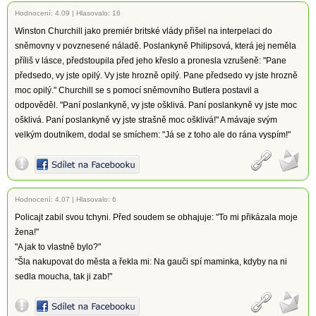
Hodnocení:
4.09
|
Hlasovalo: 16
Winston Churchill jako premiér britské vlády přišel na interpelaci do
sněmovny v povznesené náladě. Poslankyně Philipsová, která jej neměla
příliš v lásce, předstoupila před jeho křeslo a pronesla vzrušeně: "Pane
předsedo, vy jste opilý. Vy jste hrozně opilý. Pane předsedo vy jste hrozně
moc opilý." Churchill se s pomocí sněmovního Butlera postavil a
odpověděl. "Paní poslankyně, vy jste ošklivá. Paní poslankyně vy jste moc
ošklivá. Paní poslankyně vy jste strašně moc ošklivá!" A mávaje svým
velkým doutníkem, dodal se smíchem: "Já se z toho ale do rána vyspím!"
Hodnocení:
4.07
|
Hlasovalo: 6
Policajt zabil svou tchyni. Před soudem se obhajuje: "To mi přikázala moje
žena!"
"A jak to vlastně bylo?"
"Šla nakupovat do města a řekla mi: Na gauči spí maminka, kdyby na ni
sedla moucha, tak ji zab!"