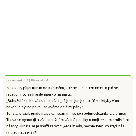
Hodnocení:
4.2
|
Hlasovalo: 4
Za totality přijel turista do městečka, kde byl jen jeden hotel, a ptá se
recepčního, jestli ještě mají volná místa.
„Bohužel,” omlouvá se recepční, „už je tu jen jedno lůžko, kdyby vám
nevadilo být na pokoji se dvěma dalšími pány.”
Turista to vzal, přijde na pokoj, seznámí se se spolunocležníky a ulehnou.
Ti dva se vybavují o všem možném včetně politiky a mají celkem protistátní
názory. Turista se je snaží zarazit: „Prosím vás, nechte toho, co když nás
odposlouchávají?”