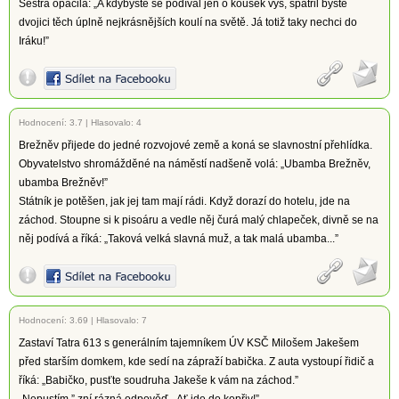
Sestra opáčila: „A kdybyste se podíval jen o kousek výš, spatřil byste
dvojici těch úplně nejkrásnějších koulí na světě. Já totiž taky nechci do
Iráku!”
Hodnocení:
3.7
|
Hlasovalo: 4
Brežněv přijede do jedné rozvojové země a koná se slavnostní přehlídka.
Obyvatelstvo shromážděné na náměstí nadšeně volá: „Ubamba Brežněv,
ubamba Brežněv!”
Státník je potěšen, jak jej tam mají rádi. Když dorazí do hotelu, jde na
záchod. Stoupne si k pisoáru a vedle něj čurá malý chlapeček, divně se na
něj podívá a říká: „Taková velká slavná muž, a tak malá ubamba...”
Hodnocení:
3.69
|
Hlasovalo: 7
Zastaví Tatra 613 s generálním tajemníkem ÚV KSČ Milošem Jakešem
před starším domkem, kde sedí na zápraží babička. Z auta vystoupí řidič a
říká: „Babičko, pusťte soudruha Jakeše k vám na záchod.”