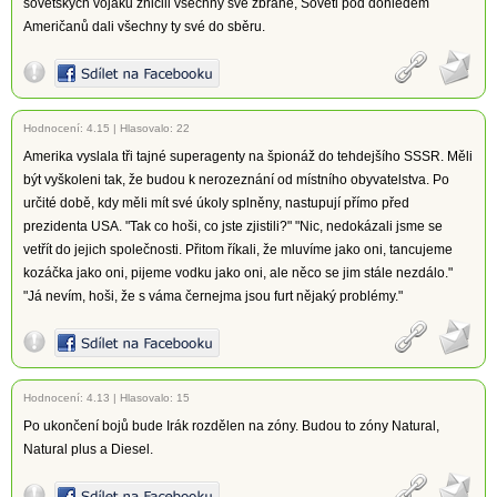
sovětských vojáků zničili všechny své zbraně, Sověti pod dohledem
Američanů dali všechny ty své do sběru.
Hodnocení:
4.15
|
Hlasovalo: 22
Amerika vyslala tři tajné superagenty na špionáž do tehdejšího SSSR. Měli
být vyškoleni tak, že budou k nerozeznání od místního obyvatelstva. Po
určité době, kdy měli mít své úkoly splněny, nastupují přímo před
prezidenta USA. "Tak co hoši, co jste zjistili?" "Nic, nedokázali jsme se
vetřít do jejich společnosti. Přitom říkali, že mluvíme jako oni, tancujeme
kozáčka jako oni, pijeme vodku jako oni, ale něco se jim stále nezdálo."
"Já nevím, hoši, že s váma černejma jsou furt nějaký problémy."
Hodnocení:
4.13
|
Hlasovalo: 15
Po ukončení bojů bude Irák rozdělen na zóny. Budou to zóny Natural,
Natural plus a Diesel.