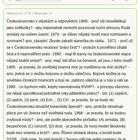
Hodnocení:
3.75
|
Hlasovalo: 5
Československo v otázkách a odpovědích 1968: - proč vši nesvětélkují
jako světlušky? - aby imperialisté nemohli pozorovat noční přesuny Rudé
armády na našem území. 1970: - je vůbec nějaký rozdíl mezi rozhlasem a
novinami? ano, zásadní. Zkuste zabalit slanečka do rádia... 1971: - proč už
se v Československu nezdraví "práci čest"? - protože ti prověření ztratili
čest a ti neprověření práci. 1980: - mají tři barvy na československé vlajce
nějaký hlubší smysl? - ano, mají: bílí dřou na červené, až jsou z toho modří.
1985: - je pravda, že sovětská branná moc je rozdělena na dvě složky? -
ano, jedná se o složku bojovou a složku válečnou. Bojová složka je na
sovětsko-čínských hranicích a bojí se, zatímco válečná je u nás a válí se.
1986: - co bychom měli, kdyby neexistovala RVHP? - v principu všechno. -
lze nějak specifikovat jednotlivé roky pětiletého plánu? - lze: (1) úspěch,
(2) spěch, (3) pech, (4) Ech..., (5) Ch! - je pravda, že se bude do
Československa dovážet holandský špenát? - ano, protože obsahuje
přece jen víc železa než sovětská ruda. 1988: - je pravda, že se budou
zvyšovat mzdy? - ano, ale podle abecedního pořádku: (A) armáda, (B)
bezpečnost, (C) cenzoři, (D) dost. - je pravda, že nový model škodovky
bude bez volantu a brzd? - ano. Řízení obstará strana, a brzdit bude
SSSR. - četli jsme, že jistý farmář z Texasu měl tak velké pastviny, že je