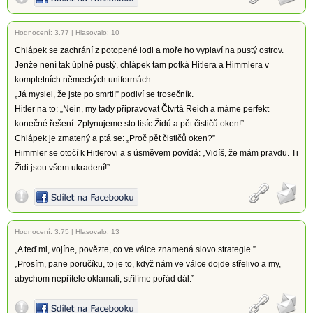
Hodnocení:
3.77
|
Hlasovalo: 10
Chlápek se zachrání z potopené lodi a moře ho vyplaví na pustý ostrov.
Jenže není tak úplně pustý, chlápek tam potká Hitlera a Himmlera v
kompletních německých uniformách.
„Já myslel, že jste po smrti!” podiví se trosečník.
Hitler na to: „Nein, my tady připravovat Čtvrtá Reich a máme perfekt
konečné řešení. Zplynujeme sto tisíc Židů a pět čističů oken!”
Chlápek je zmatený a ptá se: „Proč pět čističů oken?”
Himmler se otočí k Hitlerovi a s úsměvem povídá: „Vidíš, že mám pravdu. Ti
Židi jsou všem ukradení!”
Hodnocení:
3.75
|
Hlasovalo: 13
„A teď mi, vojíne, povězte, co ve válce znamená slovo strategie.”
„Prosím, pane poručíku, to je to, když nám ve válce dojde střelivo a my,
abychom nepřítele oklamali, střílíme pořád dál.”