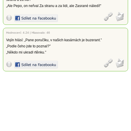
„Ale Pepo, on neřval Za stranu a za lidi, ale Zasrané náledí!”
Hodnocení:
4.24
|
Hlasovalo: 46
Vojín hlásí: „Pane poručíku, v našich kasárnách je buzerant.”
„Podle čeho jste to poznal?”
„Někdo mi ukradl rtěnku.”