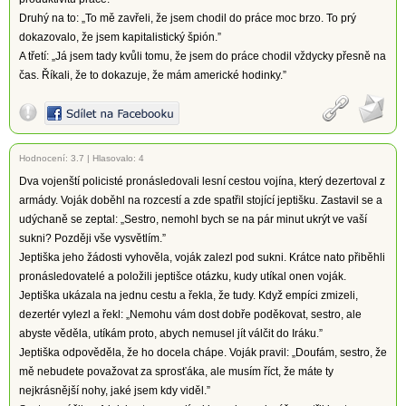
Druhý na to: „To mě zavřeli, že jsem chodil do práce moc brzo. To prý
dokazovalo, že jsem kapitalistický špión.”
A třetí: „Já jsem tady kvůli tomu, že jsem do práce chodil vždycky přesně na
čas. Říkali, že to dokazuje, že mám americké hodinky.”
Hodnocení:
3.7
|
Hlasovalo: 4
Dva vojenští policisté pronásledovali lesní cestou vojína, který dezertoval z
armády. Voják doběhl na rozcestí a zde spatřil stojící jeptišku. Zastavil se a
udýchaně se zeptal: „Sestro, nemohl bych se na pár minut ukrýt ve vaší
sukni? Později vše vysvětlím.”
Jeptiška jeho žádosti vyhověla, voják zalezl pod sukni. Krátce nato přiběhli
pronásledovatelé a položili jeptišce otázku, kudy utíkal onen voják.
Jeptiška ukázala na jednu cestu a řekla, že tudy. Když empíci zmizeli,
dezertér vylezl a řekl: „Nemohu vám dost dobře poděkovat, sestro, ale
abyste věděla, utíkám proto, abych nemusel jít válčit do Iráku.”
Jeptiška odpověděla, že ho docela chápe. Voják pravil: „Doufám, sestro, že
mě nebudete považovat za sprosťáka, ale musím říct, že máte ty
nejkrásnější nohy, jaké jsem kdy viděl.”