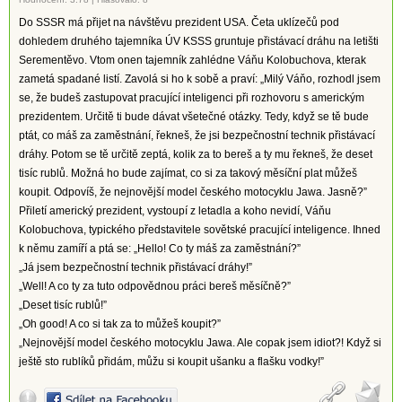
Do SSSR má přijet na návštěvu prezident USA. Četa uklízečů pod
dohledem druhého tajemníka ÚV KSSS gruntuje přistávací dráhu na letišti
Serementěvo. Vtom onen tajemník zahlédne Váňu Kolobuchova, kterak
zametá spadané listí. Zavolá si ho k sobě a praví: „Milý Váňo, rozhodl jsem
se, že budeš zastupovat pracující inteligenci při rozhovoru s americkým
prezidentem. Určitě ti bude dávat všetečné otázky. Tedy, když se tě bude
ptát, co máš za zaměstnání, řekneš, že jsi bezpečnostní technik přistávací
dráhy. Potom se tě určitě zeptá, kolik za to bereš a ty mu řekneš, že deset
tisíc rublů. Možná ho bude zajímat, co si za takový měsíční plat můžeš
koupit. Odpovíš, že nejnovější model českého motocyklu Jawa. Jasně?”
Přiletí americký prezident, vystoupí z letadla a koho nevidí, Váňu
Kolobuchova, typického představitele sovětské pracující inteligence. Ihned
k němu zamíří a ptá se: „Hello! Co ty máš za zaměstnání?”
„Já jsem bezpečnostní technik přistávací dráhy!”
„Well! A co ty za tuto odpovědnou práci bereš měsíčně?”
„Deset tisíc rublů!”
„Oh good! A co si tak za to můžeš koupit?”
„Nejnovější model českého motocyklu Jawa. Ale copak jsem idiot?! Když si
ještě sto rublíků přidám, můžu si koupit ušanku a flašku vodky!”