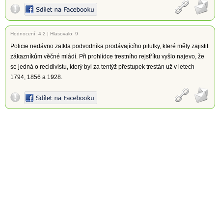
Hodnocení:
4.2
|
Hlasovalo: 9
Policie nedávno zatkla podvodníka prodávajícího pilulky, které měly zajistit
zákazníkům věčné mládí. Při prohlídce trestního rejstříku vyšlo najevo, že
se jedná o recidivistu, který byl za tentýž přestupek trestán už v letech
1794, 1856 a 1928.