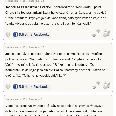
Hodnocení:
4.18
|
Hlasovalo: 16
Jednou se zase takhle na večírku, pořádaném britskou vládou, potká
Churchill s tou poslankyní, která ho vyloženě nemá ráda, a ta mu povídá:
"Pane premiére, kdybych já byla vaše žena, dala bych vám do čaje jed."
"Lady, kdybyste vy byla moje žena, s chutí bych ten čaj vypil."
Hodnocení:
4.17
|
Hlasovalo: 17
Jde takhle blázen po ulici a táhne za sebou na vodítku cihlu... Vidí ho
policajt a říká si: "No udělám si z blázna srandu" Přijde k němu a říká:
"Jééé..., vy máte krásného pejska." Blázen mu na to odpoví: "Jste
normální? Nevidíte,že je to cihla?" Policajt naštvaný odchází. Blázen se
otočí a říká: "To jsme ho vypekli, viď Alíku!?"
Hodnocení:
4.17
|
Hlasovalo: 2
V době studené války: Spojené státy se společně se Sovětským svazem
dohodly na úplném odzbrojení obou stran. Američané pod dohledem