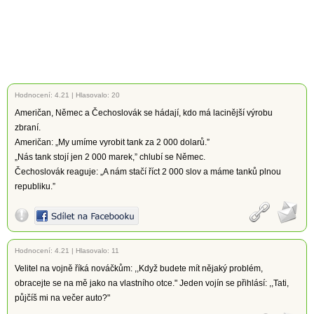
Hodnocení:
4.21
|
Hlasovalo: 20
Američan, Němec a Čechoslovák se hádají, kdo má lacinější výrobu
zbraní.
Američan: „My umíme vyrobit tank za 2 000 dolarů.”
„Nás tank stojí jen 2 000 marek,” chlubí se Němec.
Čechoslovák reaguje: „A nám stačí říct 2 000 slov a máme tanků plnou
republiku.”
Hodnocení:
4.21
|
Hlasovalo: 11
Velitel na vojně říká nováčkům: ,,Když budete mít nějaký problém,
obracejte se na mě jako na vlastního otce." Jeden vojín se přihlásí: ,,Tati,
půjčíš mi na večer auto?"