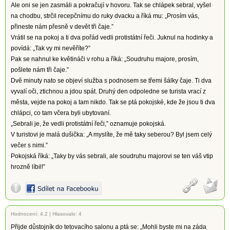
Ale oni se jen zasmáli a pokračují v hovoru. Tak se chlápek sebral, vyšel
na chodbu, strčil recepčnímu do ruky dvacku a říká mu: „Prosím vás,
přineste nám přesně v devět tři čaje.”
Vrátil se na pokoj a ti dva pořád vedli protistátní řeči. Juknul na hodinky a
povídá: „Tak vy mi nevěříte?”
Pak se nahnul ke květináči v rohu a říká: „Soudruhu majore, prosím,
pošlete nám tři čaje.”
Dvě minuty nato se objeví služba s podnosem se třemi šálky čaje. Ti dva
vyvalí oči, ztichnou a jdou spát. Druhý den odpoledne se turista vrací z
města, vejde na pokoj a tam nikdo. Tak se ptá pokojské, kde že jsou ti dva
chlápci, co tam včera byli ubytovaní.
„Sebrali je, že vedli protistátní řeči,” oznamuje pokojská.
V turistovi je malá dušička: „A myslíte, že mě taky seberou? Byl jsem celý
večer s nimi.”
Pokojská říká: „Taky by vás sebrali, ale soudruhu majorovi se ten váš vtip
hrozně líbil!”
Hodnocení:
4.2
|
Hlasovalo: 4
Přijde důstojník do tetovacího salonu a ptá se: „Mohli byste mi na záda