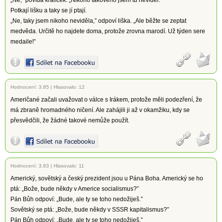
„Ne,” povídá králíček. „Nikoho takového jsem tu neviděl.”
Potkají lišku a taky se jí ptají.
„Ne, taky jsem nikoho neviděla,” odpoví liška. „Ale běžte se zeptat
medvěda. Určitě ho najdete doma, protože zrovna marodí. Už týden sere
medaile!”
Hodnocení:
3.85
|
Hlasovalo: 12
Američané začali uvažovat o válce s Irákem, protože měli podezření, že
má zbraně hromadného ničení. Ale zahájili ji až v okamžiku, kdy se
přesvědčili, že žádné takové nemůže použít.
Hodnocení:
3.83
|
Hlasovalo: 11
Americký, sovětský a český prezident jsou u Pána Boha. Americký se ho
ptá: „Bože, bude někdy v Americe socialismus?”
Pán Bůh odpoví: „Bude, ale ty se toho nedožiješ.”
Sovětský se ptá: „Bože, bude někdy v SSSR kapitalismus?”
Pán Bůh odpoví: „Bude, ale ty se toho nedožiješ.”