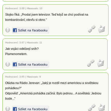
Hodnocení:
3.68
|
Hlasovalo: 10
Stojko říká: „Prodal jsem televizor. Teď když se chci podívat na
bombardování, otevřu si okno.”
Hodnocení:
3.67
|
Hlasovalo: 11
Jak vojáci odklízejí sníh?
Plamenometem.
Hodnocení:
3.65
|
Hlasovalo: 9
Otázka na Rádio Jerevan: „Jaký je rozdíl mezi americkou a sovětskou
pohádkou?”
Odpověď: „Americká pohádka začíná: Bylo jednou... A sovětská: Jednou
bude...”