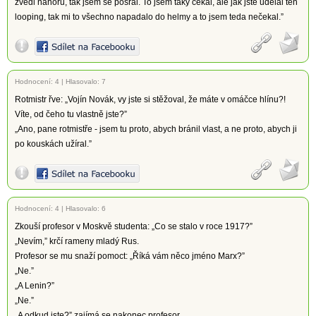
zvedl nahoru, tak jsem se posral. To jsem taky čekal, ale jak jste udělal ten
looping, tak mi to všechno napadalo do helmy a to jsem teda nečekal.”
Hodnocení:
4
|
Hlasovalo: 7
Rotmistr řve: „Vojín Novák, vy jste si stěžoval, že máte v omáčce hlínu?!
Víte, od čeho tu vlastně jste?”
„Ano, pane rotmistře - jsem tu proto, abych bránil vlast, a ne proto, abych ji
po kouskách užíral.”
Hodnocení:
4
|
Hlasovalo: 6
Zkouší profesor v Moskvě studenta: „Co se stalo v roce 1917?”
„Nevím,” krčí rameny mladý Rus.
Profesor se mu snaží pomoct: „Říká vám něco jméno Marx?”
„Ne.”
„A Lenin?”
„Ne.”
„A odkud jste?” zajímá se nakonec profesor.