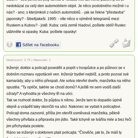
nedokázal za celý den automobilem objet. Je něco podobného možné i u
nás? - ano; s kterýmkoli z našich automobilů. - jak se řekne "přestavba"
japonsky? - šibetijakeši. 1995: - víte něco o výměně telegramů mezi
Ruskem a Kubou? - jistě: Kuba: celá země hladoví, pošlete obilí! Rusko:
utáhněte si opasky. Kuba: pošlete opasky!
Hodnocení:
3.75
|
Hlasovalo: 1
Inženýr, doktor a policajt poseděli a popili v hospůdce a po půlnoci se v
dobrém rozmaru vypotáceli ven. Inženýr bydlel nejblíž, a proto pozval své
kamarády, aby u něho přespali. Ale sotva otevřel dveře, manželka na něho
spustila: "Ty opilče, takhle se chodí domů? A ještě mi sem vodíš další
ožraly!" A vyhodila je všechny tři na ulici.
Tak se rozhodl doktor, že půjdou k němu. Jenže tam to dopadlo úplně
stejně a vzápětí taky skončili na ulici. Nakonec se vydali k policajtovi.
Policajt doma zazvonil, přišla jim otevřít usměvavá manželka, pěkně
všechny přivítala a připravila jim jídlo. Také tchyně se tvářila mile a bez řečí
jim přichystala postele.
Ráno se inženýr s doktorem ptali policajta: "Člověče, jak to, že máš ty