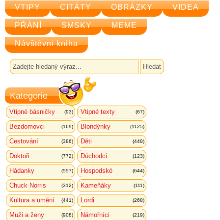
VTIPY
CITÁTY
OBRÁZKY
VIDEA
PŘÁNÍ
SMSKY
MEME
Návštěvní kniha
Kategorie
Vtipné básničky
Vtipné texty
(93)
(67)
Bezdomovci
Blondýnky
(169)
(1125)
Cestování
Děti
(386)
(448)
Doktoři
Důchodci
(772)
(123)
Hádanky
Hospodské
(557)
(644)
Chuck Norris
Kameňáky
(312)
(111)
Kultura a umění
Lordi
(441)
(268)
Muži a ženy
Námořníci
(908)
(219)