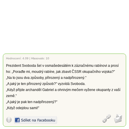
Hodnocení:
4.09
|
Hlasovalo: 10
Prezident Svoboda šel v osmašedesátém k zázračnému rabínovi a prosí
ho: „Poraďte mi, moudrý rabíne, jak zbavit ČSSR okupačního vojska?”
„Na to jsou dva způsoby, přirozený a nadpřirozený.”
„A jaký je ten přirozený způsob?” vyzvídá Svoboda.
„Když přijde archanděl Gabriel a ohnivým mečem vyžene okupanty z vaší
země.”
„A jaký je pak ten nadpřirozený?”
„Když odejdou sami!”