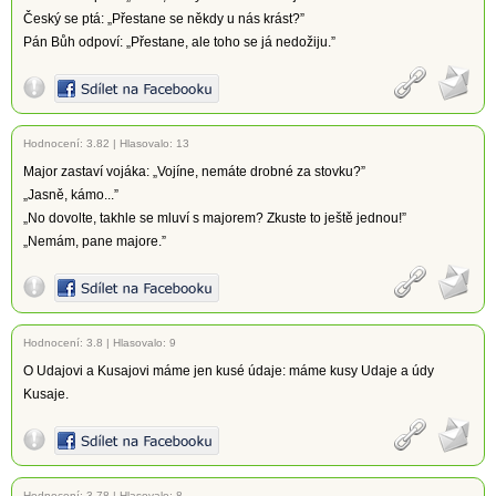
Český se ptá: „Přestane se někdy u nás krást?”
Pán Bůh odpoví: „Přestane, ale toho se já nedožiju.”
Hodnocení:
3.82
|
Hlasovalo: 13
Major zastaví vojáka: „Vojíne, nemáte drobné za stovku?”
„Jasně, kámo...”
„No dovolte, takhle se mluví s majorem? Zkuste to ještě jednou!”
„Nemám, pane majore.”
Hodnocení:
3.8
|
Hlasovalo: 9
O Udajovi a Kusajovi máme jen kusé údaje: máme kusy Udaje a údy
Kusaje.
Hodnocení:
3.78
|
Hlasovalo: 8