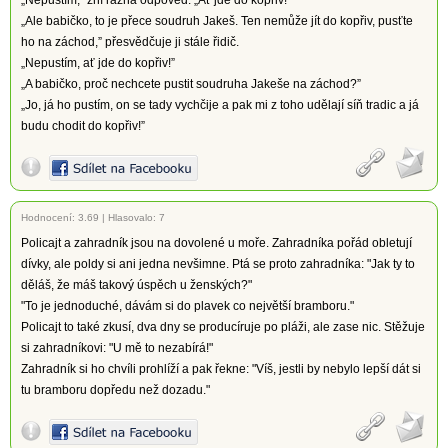
„Nepustím,” zní rázná odpověď. „Ať jde do kopřiv!”
„Ale babičko, to je přece soudruh Jakeš. Ten nemůže jít do kopřiv, pusťte
ho na záchod,” přesvědčuje ji stále řidič.
„Nepustím, ať jde do kopřiv!”
„A babičko, proč nechcete pustit soudruha Jakeše na záchod?”
„Jo, já ho pustím, on se tady vychčije a pak mi z toho udělají síň tradic a já
budu chodit do kopřiv!”
Hodnocení:
3.69
|
Hlasovalo: 7
Policajt a zahradník jsou na dovolené u moře. Zahradníka pořád obletují
dívky, ale poldy si ani jedna nevšimne. Ptá se proto zahradníka: "Jak ty to
děláš, že máš takový úspěch u ženských?"
"To je jednoduché, dávám si do plavek co největší bramboru."
Policajt to také zkusí, dva dny se producíruje po pláži, ale zase nic. Stěžuje
si zahradníkovi: "U mě to nezabírá!"
Zahradník si ho chvíli prohlíží a pak řekne: "Víš, jestli by nebylo lepší dát si
tu bramboru dopředu než dozadu."