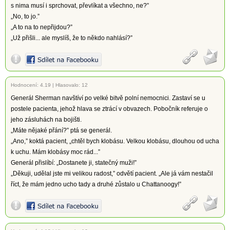
s nima musí i sprchovat, převlíkat a všechno, ne?”
„No, to jo.”
„A to na to nepřijdou?”
„Už přišli... ale myslíš, že to někdo nahlásí?”
Hodnocení:
4.19
|
Hlasovalo: 12
Generál Sherman navštíví po velké bitvě polní nemocnici. Zastaví se u
postele pacienta, jehož hlava se ztrácí v obvazech. Pobočník referuje o
jeho zásluhách na bojišti.
„Máte nějaké přání?” ptá se generál.
„Ano,” koktá pacient, „chtěl bych klobásu. Velkou klobásu, dlouhou od ucha
k uchu. Mám klobásy moc rád...”
Generál přislíbí: „Dostanete ji, statečný muži!”
„Děkuji, udělal jste mi velikou radost,” odvětí pacient. „Ale já vám nestačil
říct, že mám jedno ucho tady a druhé zůstalo u Chattanoogy!”