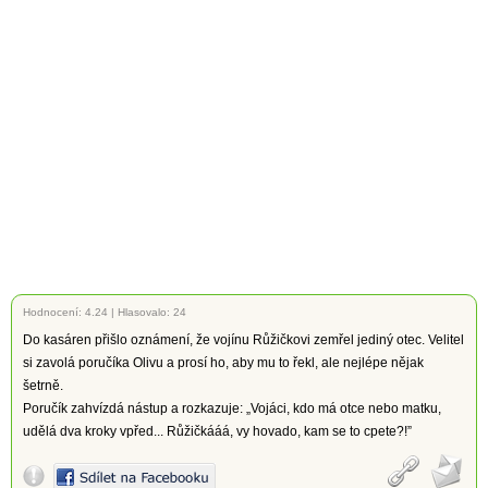
Hodnocení:
4.24
|
Hlasovalo: 24
Do kasáren přišlo oznámení, že vojínu Růžičkovi zemřel jediný otec. Velitel
si zavolá poručíka Olivu a prosí ho, aby mu to řekl, ale nejlépe nějak
šetrně.
Poručík zahvízdá nástup a rozkazuje: „Vojáci, kdo má otce nebo matku,
udělá dva kroky vpřed... Růžičkááá, vy hovado, kam se to cpete?!”