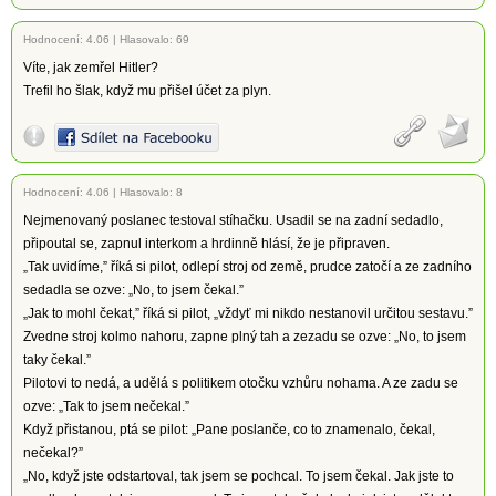
Hodnocení:
4.06
|
Hlasovalo: 69
Víte, jak zemřel Hitler?
Trefil ho šlak, když mu přišel účet za plyn.
Hodnocení:
4.06
|
Hlasovalo: 8
Nejmenovaný poslanec testoval stíhačku. Usadil se na zadní sedadlo,
připoutal se, zapnul interkom a hrdinně hlásí, že je připraven.
„Tak uvidíme,” říká si pilot, odlepí stroj od země, prudce zatočí a ze zadního
sedadla se ozve: „No, to jsem čekal.”
„Jak to mohl čekat,” říká si pilot, „vždyť mi nikdo nestanovil určitou sestavu.”
Zvedne stroj kolmo nahoru, zapne plný tah a zezadu se ozve: „No, to jsem
taky čekal.”
Pilotovi to nedá, a udělá s politikem otočku vzhůru nohama. A ze zadu se
ozve: „Tak to jsem nečekal.”
Když přistanou, ptá se pilot: „Pane poslanče, co to znamenalo, čekal,
nečekal?”
„No, když jste odstartoval, tak jsem se pochcal. To jsem čekal. Jak jste to