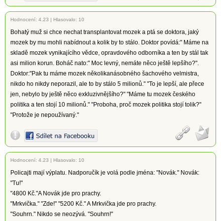
Hodnocení:
4.23
|
Hlasovalo: 10
Bohatý muž si chce nechat transplantovat mozek a ptá se doktora, jaký
mozek by mu mohli nabídnout a kolik by to stálo. Doktor povídá:" Máme na
skladě mozek vynikajícího vědce, opravdového odborníka a ten by stál tak
asi milion korun. Boháč nato:" Moc levný, nemáte něco ještě lepšího?".
Doktor:"Pak tu máme mozek několikanásobného šachového velmistra,
nikdo ho nikdy neporazil, ale to by stálo 5 milionů." "To je lepší, ale přece
jen, nebylo by ještě něco exkluzivnějšího?" "Máme tu mozek českého
politika a ten stojí 10 milionů." "Proboha, proč mozek politika stojí tolik?"
"Protože je nepoužívaný."
Hodnocení:
4.23
|
Hlasovalo: 10
Policajti mají výplatu. Nadporučík je volá podle jména: "Novák." Novák:
"Tu!"
"4800 Kč."A Novák jde pro prachy.
"Mrkvička." "Zde!" "5200 Kč." A Mrkvička jde pro prachy.
"Souhrn." Nikdo se neozývá. "Souhrn!"