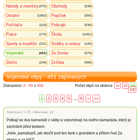
Národy a menšiny
Obchody
(575)
(338)
Ostatní
Pepíček
(1963)
(595)
Počítače
Policajti
(119)
(536)
Práce
Škola
(175)
(1491)
Sporty a soutěže
Svátky a oslavy
(231)
(140)
Vojenské
Ze života
(451)
(379)
Zločin
Zvířata
(246)
(589)
Vojenské vtipy - 451 zajímavých
Zobrazeno:
0 - 50
z
450
Počet vtipů na stránce:
10
20
50
100
...
1
2
3
4
5
9
>
>>
Hodnocení:
4.35
|
Hlasovalo: 43
Potkají se dva kamarádi z války a vzpomínají na svého kamaráda, který je
zachránil před tankem.
„Hele, pamatuješ, jak skočil pod ten tank s granátem a přitom řval Za
stranu a za lidi?”