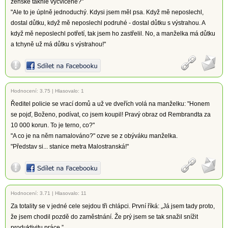
ženské takhle vycvičené?"
"Ale to je úplně jednoduchý. Kdysi jsem měl psa. Když mě neposlechl,
dostal důtku, když mě neposlechl podruhé - dostal důtku s výstrahou. A
když mě neposlechl potřetí, tak jsem ho zastřelil. No, a manželka má důtku
a tchyně už má důtku s výstrahou!"
Hodnocení:
3.75
|
Hlasovalo: 1
Ředitel policie se vrací domů a už ve dveřích volá na manželku: "Honem
se pojď, Boženo, podívat, co jsem koupil! Pravý obraz od Rembrandta za
10 000 korun. To je terno, co?"
"A co je na něm namalováno?" ozve se z obýváku manželka.
"Představ si... stanice metra Malostranská!"
Hodnocení:
3.71
|
Hlasovalo: 11
Za totality se v jedné cele sejdou tři chlápci. První říká: „Já jsem tady proto,
že jsem chodil pozdě do zaměstnání. Že prý jsem se tak snažil snížit
produktivitu práce.”