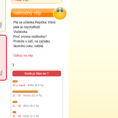
Náhodný vtip
Ptá se učitelka Pepíčka: Který
pták je nejchytřejší
Vlaštovka
Proč zrovna vlaštovka?
Protože v září, na začátku
školního roku, odlétá.
Odkaz na vtip
l
Kolik je Vám let ?
10 a méně
- 848x (9.8 %)
11 - 20
- 4443x (51.6 %)
21 - 30
- 801x (9.3 %)
31 - 40
- 616x (7.1 %)