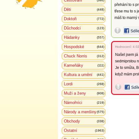
Cestování
(386)
přehání to s p
Děti
(448)
třese mu to s 
máš to marný s
Doktoři
(772)
Důchodci
(123)
Hádanky
(557)
Hospodské
(644)
Hodnocení:
4.0
Našel jsem já 
Chuck Norris
(312)
sedmiprstou ru
Kameňáky
(111)
Je to smůla, Bo
když mám prst
Kultura a umění
(441)
Lordi
(268)
Muži a ženy
(908)
Námořníci
(219)
Národy a menšiny
(575)
Obchody
(338)
Ostatní
(1963)