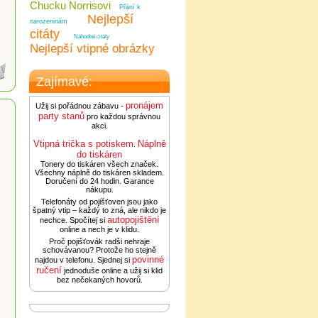
Chucku Norrisovi
Přání k
Nejlepší
narozeninám
citáty
Náhodné citáty
Nejlepší vtipné obrázky
Zajímavé:
pronájem
Užij si pořádnou zábavu -
party stanů
pro každou správnou
akci.
Vtipná trička s potiskem
Náplně
.
do tiskáren
Tonery do tiskáren všech značek.
Všechny náplně do tiskáren skladem.
Doručení do 24 hodin. Garance
nákupu.
Telefonáty od pojišťoven jsou jako
špatný vtip – každý to zná, ale nikdo je
autopojištění
nechce. Spočítej si
online a nech je v klidu.
Proč pojišťovák radši nehraje
schovávanou? Protože ho stejně
povinné
najdou v telefonu. Sjednej si
ručení
jednoduše online a užij si klid
bez nečekaných hovorů.