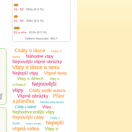
41 - 50
- 583x (6.8 %)
51 - 60
- 508x (5.9 %)
61 a více
- 818x (9.5 %)
Celkem hlasovalo: 8617
Citáty o lásce
Citáty a
Náhodné vtipy
motta
Nejnovější vtipné obrázky
Vtipy o lásce a sexu
Nejlepší vtipy
Vtipné texty
Vtipy o dětech
Vtipy o
Nejnovější
zvířatech
vtipy
Citáty podle autora
Vtipné obrázky
Přání
a přáníčka
Náhodné vtipné obrázky
Vtipy
Citáty v latině
Nejhodnocenější vtipy
Nejnovější citáty
Citáty o
Nejlepší
životě
Citáty o smutku
vtipná videa
Vtipy o