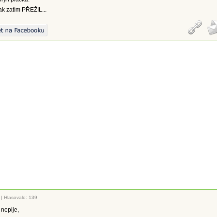
ak zatím PŘEŽIL...
|
Hlasovalo: 139
nepije,