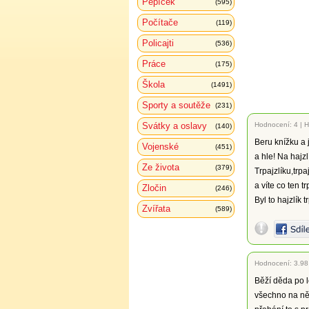
Pepíček
(595)
Počítače
(119)
Policajti
(536)
Práce
(175)
Škola
(1491)
Sporty a soutěže
(231)
Svátky a oslavy
Hodnocení:
4
|
H
(140)
Beru knížku a j
Vojenské
(451)
a hle! Na hajzlí
Ze života
(379)
Trpajzlíku,trpa
a víte co ten t
Zločin
(246)
Byl to hajzlík tr
Zvířata
(589)
Hodnocení:
3.98
Běží děda po l
všechno na ně