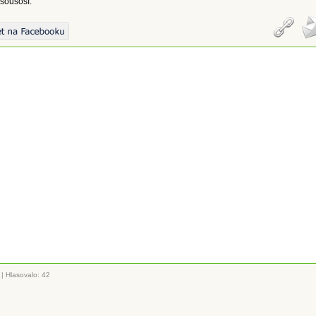
sousoší.
|
Hlasovalo: 42