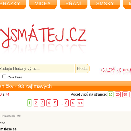
BRÁZKY
VIDEA
PŘÁNÍ
SMSKY
Celá fráze
sničky - 93 zajímavých
10
z
74
Počet vtipů na stránce:
10
20
50
...
1
2
3
4
5
8
>
>>
|
Hlasovalo: 96
lese
m třese se