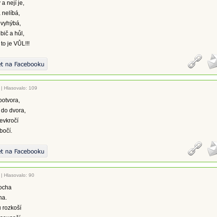
a nejí je,
 nelíbá,
 vyhýbá,
bič a hůl,
 to je VŮL!!!
|
Hlasovalo: 109
otvora,
 do dvora,
evkročí
bočí.
|
Hlasovalo: 90
socha
ha.
 rozkoší