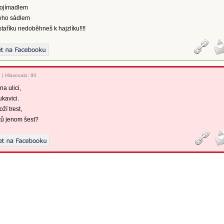
rojímadlem
jeho sádlem
taříku nedoběhneš k hajzlíku!!!!
2
|
Hlasovalo: 90
na ulici,
kavici.
ží trest,
ů jenom šest?