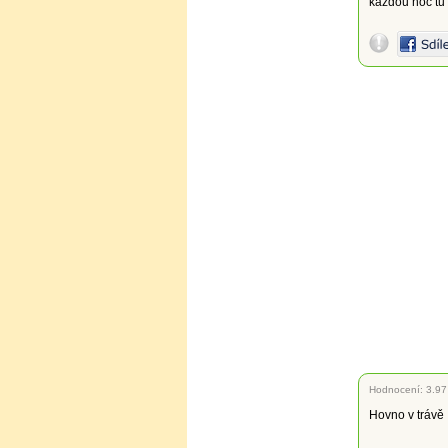
každou noc tu 
Hodnocení:
3.97
Hovno v trávě