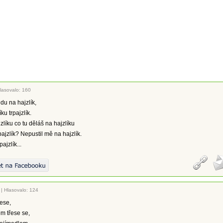
lasovalo: 160
du na hajzlík,
ku trpajzlík.
jzlíku co tu děláš na hajzlíku
rpajzlík? Nepustil mě na hajzlík.
pajzlík...
|
Hlasovalo: 124
ese,
m třese se,