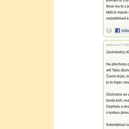
přehání to s p
třese mu to s 
Máš to marné s
nedoběhneš k h
Hodnocení:
3.98
Zachráněný d
Na přechodu 
drtí Tatra důc
Černé brýle, bí
je to frajer, ne
Důchodce se v
brzdy kvílí, ne
Dopředu a do
s korbou plno
Kolemjdoucí a