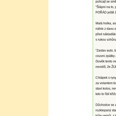
policajt se smě
"Šlápni na to, 
POŘÁD ještě ži
Malá holka, asi
náhle z davu o
před náklaďák
s rukou vzhůru 
"Zastav auto, 
couvni zpátky 
člověk tento n
nevidíš, že ŽIJ
Chlápek s rysy
za volantem to
staví kolos, ne
kdo to řídí kři
Důchodce se z
rozklepaný sta
hůle vejpůl, z 