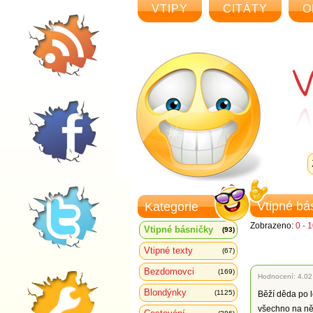
VTIPY
CITÁTY
O
Vtipné bá
Kategorie
Zobrazeno:
0 - 
Vtipné básničky
(93)
Vtipné texty
(67)
Bezdomovci
(169)
Hodnocení:
4.02
Blondýnky
(1125)
Běží děda po 
všechno na ně