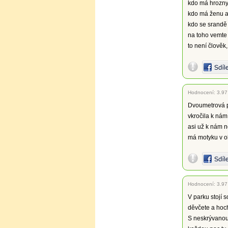
kdo má hrozny 
kdo má ženu a
kdo se srandě
na toho vemte 
to není člověk,
Hodnocení:
3.97
Dvoumetrová p
vkročila k nám
asi už k nám n
má motyku v o
Hodnocení:
3.97
V parku stojí 
děvčete a hoc
S neskrývanou