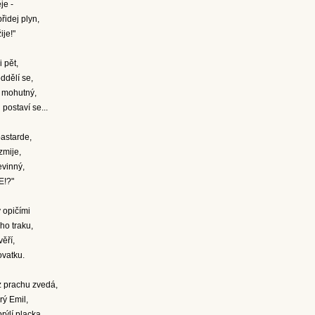
je -
přidej plyn,
je!"
 pět,
ddělí se,
 mohutný,
postaví se...
bastarde,
zmije,
evinný,
E!?"
 opičími
ho traku,
věří,
žovatku.
 prachu zvedá,
rý Emil,
brýlí placka.