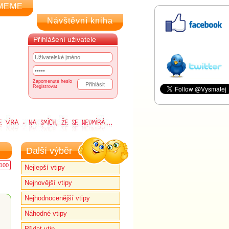
MEME
Návštěvní kniha
Přihlášení uživatele
Zapomenuté heslo
Registrovat
Další výběr
100
Nejlepší vtipy
Nejnovější vtipy
Nejhodnocenější vtipy
Náhodné vtipy
Přidat vtip