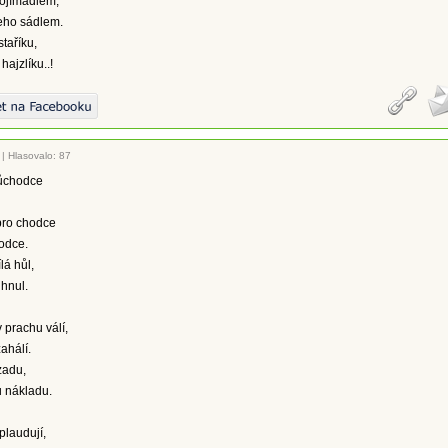
rojímadlem,
jeho sádlem.
taříku,
ajzlíku..!
|
Hlasovalo: 87
ůchodce
pro chodce
hodce.
lá hůl,
uhnul.
 prachu válí,
zahálí.
zadu,
u nákladu.
plaudují,