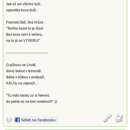
Jak už asi všichni tuší,
vypustila koza duši...
Francek řádí, širá hrůza -
"Tenhle kozel to je lůza!
Bez kozy sem k večeru,
na to já se VYSERU!"
------------------------------------
O půlnoci ve Lhotě,
divný šelest v temnotě.
Bába s hůkou v podpaží,
KÁLÍ tu na zápraží...
"Tu máš nácku co si řekneš,
do pekla se na tom smekneš!" ;))