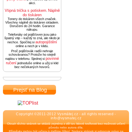
akci.
Vtipná trička s potiskem
Náplně
.
do tiskáren
Tonery do tiskáren všech značek.
Všechny náplně do tiskáren skladem.
Doručení do 24 hodin. Garance
nákupu.
Telefonáty od pojišťoven jsou jako
špatný vtip – každý to zná, ale nikdo je
autopojištění
nechce. Spočítej si
online a nech je v klidu.
Proč pojišťovák radši nehraje
schovávanou? Protože ho stejně
povinné
najdou v telefonu. Sjednej si
ručení
jednoduše online a užij si klid
bez nečekaných hovorů.
Prejsť na Blog
Copyright ©2011-2012 Vysmátej.cz - all rights reserved -
info@vysmatej.cz
Obsah těchto stránek se skládá zejména z děl tzv. lidové tvořivosti bez možnosti určení
původu nebo autora díla.
Příspěvky mohou být určeny k dalšímu šíření. Správce stránek si vyhrazuje právo na