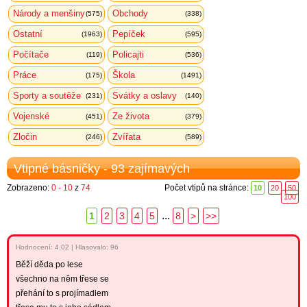
Národy a menšiny
Obchody
(575)
(338)
Ostatní
Pepíček
(1963)
(595)
Počítače
Policajti
(119)
(536)
Práce
Škola
(175)
(1491)
Sporty a soutěže
Svátky a oslavy
(231)
(140)
Vojenské
Ze života
(451)
(379)
Zločin
Zvířata
(246)
(589)
Vtipné básničky - 93 zajímavých
Zobrazeno:
0 - 10
z
74
Počet vtipů na stránce:
10
20
50
100
...
1
2
3
4
5
8
>
>>
Hodnocení:
4.02
|
Hlasovalo: 96
Běží děda po lese
všechno na něm třese se
přehání to s projímadlem