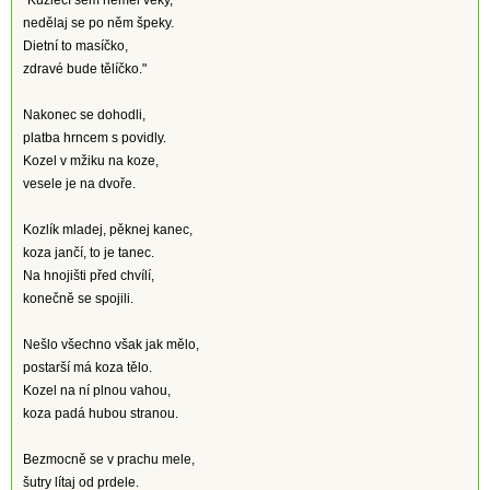
"Kůzlečí sem neměl věky,
nedělaj se po něm špeky.
Dietní to masíčko,
zdravé bude tělíčko."
Nakonec se dohodli,
platba hrncem s povidly.
Kozel v mžiku na koze,
vesele je na dvoře.
Kozlík mladej, pěknej kanec,
koza jančí, to je tanec.
Na hnojišti před chvílí,
konečně se spojili.
Nešlo všechno však jak mělo,
postarší má koza tělo.
Kozel na ní plnou vahou,
koza padá hubou stranou.
Bezmocně se v prachu mele,
šutry lítaj od prdele.