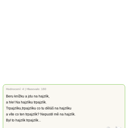
Hodnocení:
4
|
Hlasovalo: 160
Beru knížku a jdu na hajzlík,
a hle! Na hajzlíku trpajzlík.
Trpajzlíku,trpajzlíku co tu děláš na hajzlíku
a víte co ten trpajzlík? Nepustil mě na hajzlík.
Byl to hajzlík trpajzlík...