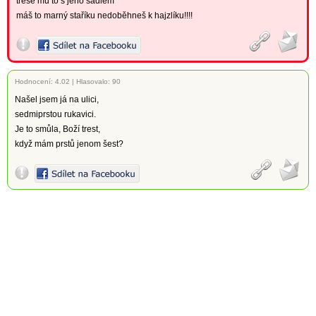
třese mu to s jeho sádlem
máš to marný staříku nedoběhneš k hajzlíku!!!!
Hodnocení:
4.02
|
Hlasovalo: 90
Našel jsem já na ulici,
sedmiprstou rukavici.
Je to smůla, Boží trest,
když mám prstů jenom šest?