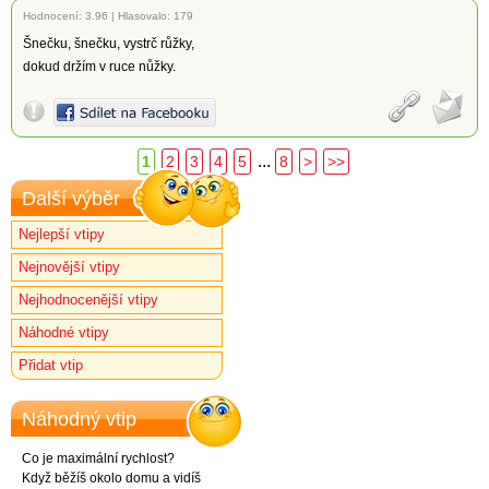
Hodnocení:
3.96
|
Hlasovalo: 179
Šnečku, šnečku, vystrč růžky,
dokud držím v ruce nůžky.
...
1
2
3
4
5
8
>
>>
Další výběr
Nejlepší vtipy
Nejnovější vtipy
Nejhodnocenější vtipy
Náhodné vtipy
Přidat vtip
Náhodný vtip
Co je maximální rychlost?
Když běžíš okolo domu a vidíš