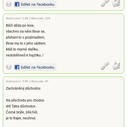
Hodnocení:
3.98
|
Hlasovalo: 124
Běží děda po lese,
všechno na něm třese se,
přehání to s projímadlem,
třese mu to s jeho sádlem.
Máš to marné staříku,
nedoběhneš k hajzlíku..!
Hodnocení:
3.98
|
Hlasovalo: 87
Zachráněný důchodce
Na přechodu pro chodce
drtí Tatra důchodce.
Černé brýle, bílá hůl,
je to frajer, neuhnul.