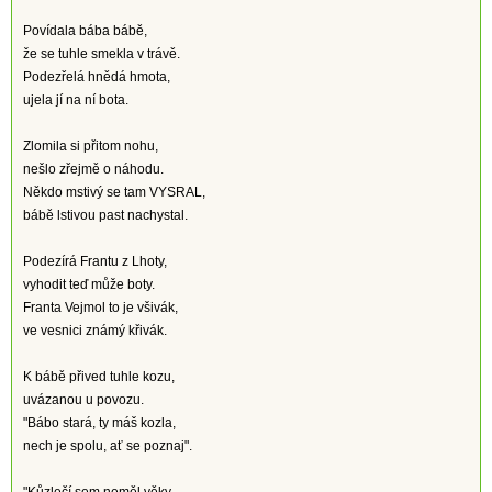
Povídala bába bábě,
že se tuhle smekla v trávě.
Podezřelá hnědá hmota,
ujela jí na ní bota.
Zlomila si přitom nohu,
nešlo zřejmě o náhodu.
Někdo mstivý se tam VYSRAL,
bábě lstivou past nachystal.
Podezírá Frantu z Lhoty,
vyhodit teď může boty.
Franta Vejmol to je všivák,
ve vesnici známý křivák.
K bábě přived tuhle kozu,
uvázanou u povozu.
"Bábo stará, ty máš kozla,
nech je spolu, ať se poznaj".