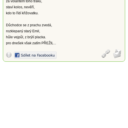
za volantem toho traku,
staví kolos, nevěří,
kdo to řídí křižovatku.
Důchodce se z prachu zvedá,
rozklepaný starý Emil,
hůle vejpůl, z brýlí placka.
pro dnešek však zatím PŘEŽIL...