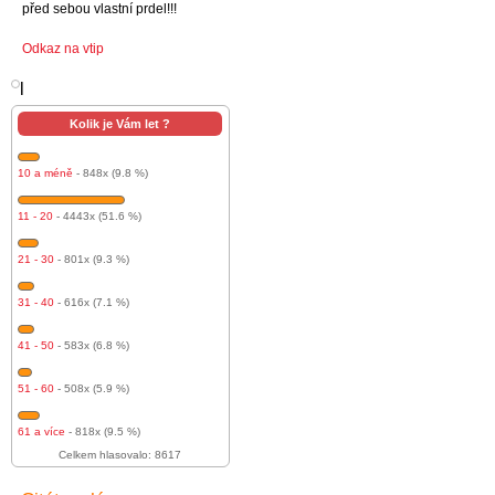
před sebou vlastní prdel!!!
Odkaz na vtip
l
Kolik je Vám let ?
10 a méně
- 848x (9.8 %)
11 - 20
- 4443x (51.6 %)
21 - 30
- 801x (9.3 %)
31 - 40
- 616x (7.1 %)
41 - 50
- 583x (6.8 %)
51 - 60
- 508x (5.9 %)
61 a více
- 818x (9.5 %)
Celkem hlasovalo: 8617