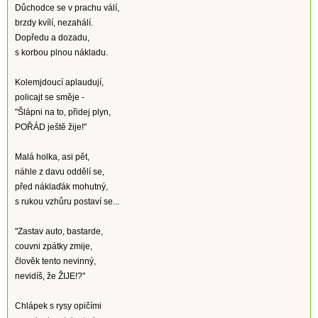
Důchodce se v prachu válí,
brzdy kvílí, nezahálí.
Dopředu a dozadu,
s korbou plnou nákladu.
Kolemjdoucí aplaudují,
policajt se směje -
"Šlápni na to, přidej plyn,
POŘÁD ještě žije!"
Malá holka, asi pět,
náhle z davu oddělí se,
před náklaďák mohutný,
s rukou vzhůru postaví se...
"Zastav auto, bastarde,
couvni zpátky zmije,
člověk tento nevinný,
nevidíš, že ŽIJE!?"
Chlápek s rysy opičími