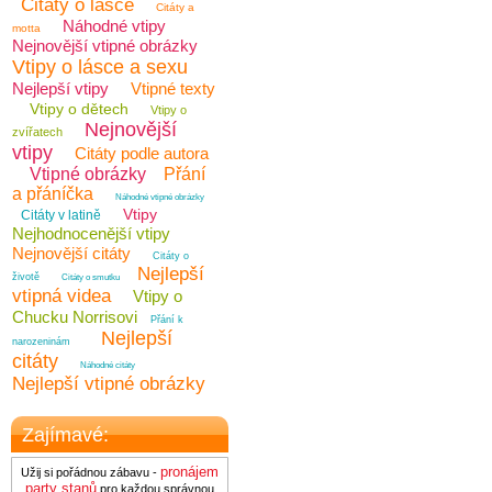
Citáty o lásce
Citáty a
Náhodné vtipy
motta
Nejnovější vtipné obrázky
Vtipy o lásce a sexu
Nejlepší vtipy
Vtipné texty
Vtipy o dětech
Vtipy o
Nejnovější
zvířatech
vtipy
Citáty podle autora
Vtipné obrázky
Přání
a přáníčka
Náhodné vtipné obrázky
Vtipy
Citáty v latině
Nejhodnocenější vtipy
Nejnovější citáty
Citáty o
Nejlepší
životě
Citáty o smutku
vtipná videa
Vtipy o
Chucku Norrisovi
Přání k
Nejlepší
narozeninám
citáty
Náhodné citáty
Nejlepší vtipné obrázky
Zajímavé:
pronájem
Užij si pořádnou zábavu -
party stanů
pro každou správnou