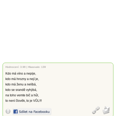
Hodnocení:
3.98
|
Hlasovalo: 139
Kdo má víno a nepije,
kdo má hrozny a nejí je,
kdo má ženu a nelíbá,
kdo se srandě vyhýbá,
na toho vemte bič a hůl,
to není člověk, to je VŮL!!!