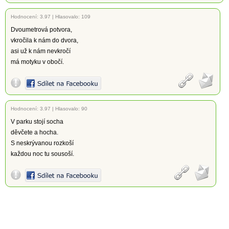
Hodnocení:
3.97
|
Hlasovalo: 109
Dvoumetrová potvora,
vkročila k nám do dvora,
asi už k nám nevkročí
má motyku v obočí.
Hodnocení:
3.97
|
Hlasovalo: 90
V parku stojí socha
děvčete a hocha.
S neskrývanou rozkoší
každou noc tu sousoší.