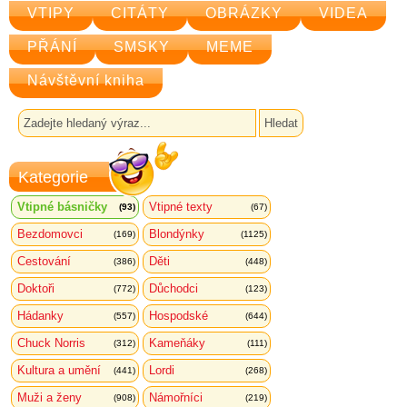
VTIPY
CITÁTY
OBRÁZKY
VIDEA
PŘÁNÍ
SMSKY
MEME
Návštěvní kniha
Kategorie
Vtipné básničky
Vtipné texty
(93)
(67)
Bezdomovci
Blondýnky
(169)
(1125)
Cestování
Děti
(386)
(448)
Doktoři
Důchodci
(772)
(123)
Hádanky
Hospodské
(557)
(644)
Chuck Norris
Kameňáky
(312)
(111)
Kultura a umění
Lordi
(441)
(268)
Muži a ženy
Námořníci
(908)
(219)