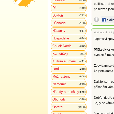
Cestování
(386)
polil jsem si r
Děti
(448)
poškozen jsem 
Doktoři
(772)
Důchodci
(123)
Hádanky
(557)
Hodnocení:
3.7
Hospodské
(644)
Tajemství zpo
Chuck Norris
(312)
Přišla dívka ke
Kameňáky
(111)
byla celá roze
Kultura a umění
(441)
Zpovídám se d
Lordi
(268)
že jsem doma k
Muži a ženy
(908)
Dál že jsem p
Námořníci
(219)
přísahám vám d
Národy a menšiny
(575)
Dobře, dobře d
Obchody
(338)
Jo, ty se vám d
Ostatní
(1963)
Jen se nestyď 