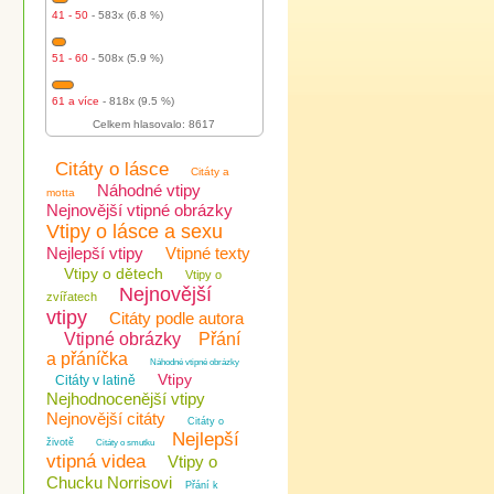
41 - 50
- 583x (6.8 %)
51 - 60
- 508x (5.9 %)
61 a více
- 818x (9.5 %)
Celkem hlasovalo: 8617
Citáty o lásce
Citáty a
Náhodné vtipy
motta
Nejnovější vtipné obrázky
Vtipy o lásce a sexu
Nejlepší vtipy
Vtipné texty
Vtipy o dětech
Vtipy o
Nejnovější
zvířatech
vtipy
Citáty podle autora
Vtipné obrázky
Přání
a přáníčka
Náhodné vtipné obrázky
Vtipy
Citáty v latině
Nejhodnocenější vtipy
Nejnovější citáty
Citáty o
Nejlepší
životě
Citáty o smutku
vtipná videa
Vtipy o
Chucku Norrisovi
Přání k