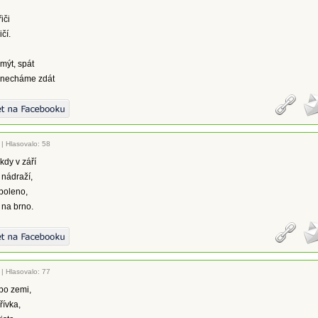
iči
čí.
umýt, spát
 necháme zdát
|
Hlasovalo: 58
kdy v září
 nádraží,
 poleno,
 na brno.
|
Hlasovalo: 77
po zemi,
řívka,