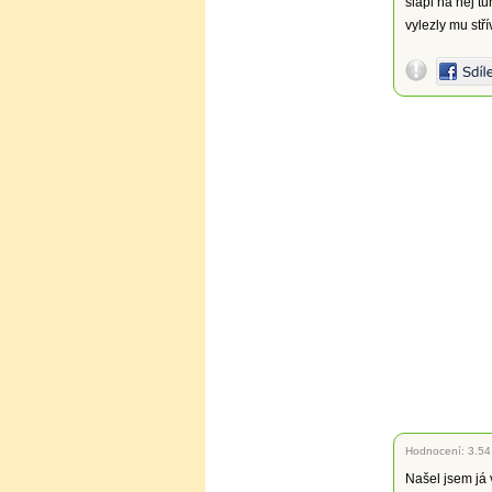
šlápl na něj tur
vylezly mu stří
Hodnocení:
3.54
Našel jsem já 