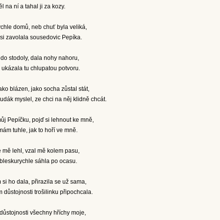
l na ní a tahal ji za kozy.
chle domů, neb chuť byla veliká,
 si zavolala sousedovic Pepíka.
do stodoly, dala nohy nahoru,
ukázala tu chlupatou potvoru.
ako blázen, jako socha zůstal stát,
hudák myslel, ze chci na něj klidně chcát.
ůj Pepíčku, pojď si lehnout ke mně,
mám tuhle, jak to hoří ve mně.
e mě lehl, vzal mě kolem pasu,
bleskurychle sáhla po ocasu.
si ho dala, přirazila se už sama,
 důstojnosti trošilinku připochcala.
 důstojnosti všechny hříchy moje,