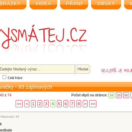
BRÁZKY
VIDEA
PŘÁNÍ
SMSKY
Celá fráze
sničky - 93 zajímavých
 40
z
74
Počet vtipů na stránce:
10
20
50
<<
<
1
2
3
4
5
6
7
8
>
>>
|
Hlasovalo: 54
ok
nedbale