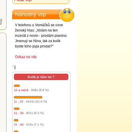
Náhodný vtip
V telefonu u Vomáčků se ozve
ženský hlas: „Volám na ten
inzerát z novin - prodám pianino.
Jmenuji se Nina, tak za kolik
byste toho pyja prodal?”
Odkaz na vtip
l
Kolik je Vám let ?
10 a méně
- 848x (9.8 %)
11 - 20
- 4443x (51.6 %)
21 - 30
- 801x (9.3 %)
31 - 40
- 616x (7.1 %)