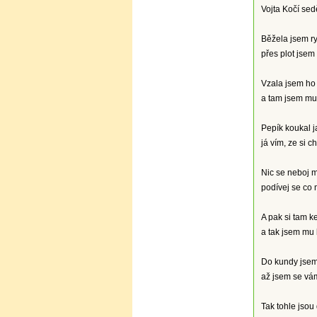
Vojta Kočí sedě
Běžela jsem ry
přes plot jsem
Vzala jsem ho 
a tam jsem mu 
Pepík koukal j
já vím, ze si c
Nic se neboj m
podívej se co 
A pak si tam k
a tak jsem mu 
Do kundy jsem 
až jsem se vám
Tak tohle jsou