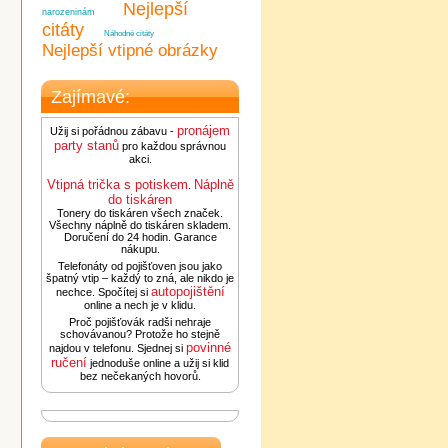
Nejlepší
narozeninám
citáty
Náhodné citáty
Nejlepší vtipné obrázky
Zajímavé:
pronájem
Užij si pořádnou zábavu -
party stanů
pro každou správnou
akci.
Vtipná trička s potiskem
Náplně
.
do tiskáren
Tonery do tiskáren všech značek.
Všechny náplně do tiskáren skladem.
Doručení do 24 hodin. Garance
nákupu.
Telefonáty od pojišťoven jsou jako
špatný vtip – každý to zná, ale nikdo je
autopojištění
nechce. Spočítej si
online a nech je v klidu.
Proč pojišťovák radši nehraje
schovávanou? Protože ho stejně
povinné
najdou v telefonu. Sjednej si
ručení
jednoduše online a užij si klid
bez nečekaných hovorů.