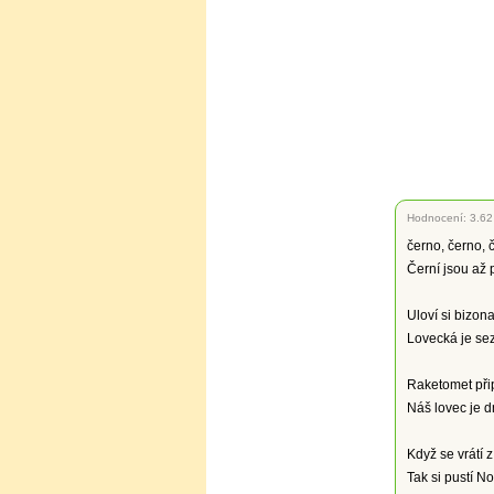
Hodnocení:
3.62
černo, černo, 
Černí jsou až 
Uloví si bizona
Lovecká je se
Raketomet přip
Náš lovec je dn
Když se vrátí z
Tak si pustí N