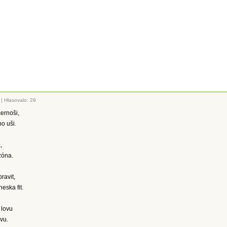
|
Hlasovalo: 29
černoši,
po uši.
,
zóna.
ravit,
eska fit.
 lovu
ovu.