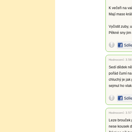
K večeři na vař
Mají maso králi
Vyčistit zuby, 
Pěkné sny jim
Hodnocení:
3.58
Sedí dědek ně
pořád čumí na
chluchý je jak
sejmul ho vlak
Hodnocení:
3.57
Leze brouček 
nese kousek d