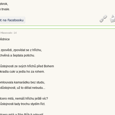
ozkrok,
trvale.
|
Hlasovalo: 14
vědnice
 zpovědi, zpovídat se z hříchu,
chvěná a šeptala potichu.
ůstojnosti ze svých hříchů před Bohem
radla cukr a jedla ho za rohem.
omlouvala kamarádku bez studu,
ůstojnosti, už to dělat nebudu...
cero milá, nemáš hříchu ještě víc?
ůstojnosti tady trochu stydím říct.
dcero milá a Pán Bůh ti odpustí,