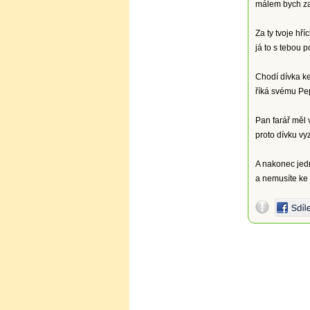
málem bych za
Za ty tvoje hří
já to s tebou 
Chodí dívka ke
říká svému Pep
Pan farář měl 
proto dívku v
A nakonec jednu
a nemusíte ke