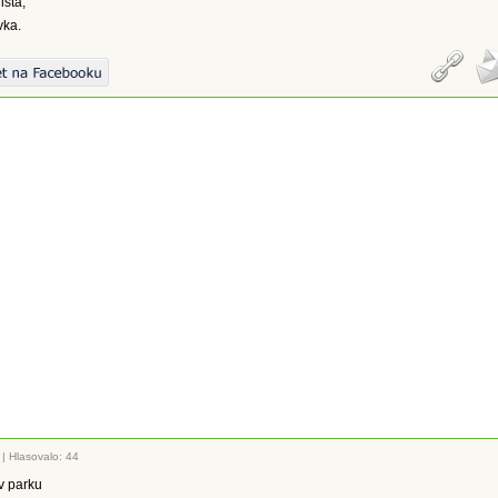
ista,
vka.
|
Hlasovalo: 44
v parku