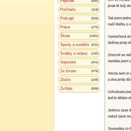
Pepíček
(595)
jinak tě tvůj s
Počítače
(119)
Policajti
Tak jsem jedn
(536)
naší Mařku o r
Práce
(175)
Škola
(1491)
Vysvlečená do 
dvěma prsty dů
Sporty a soutěže
(231)
Svátky a oslavy
(140)
Zmocnil se mě 
neměla jsem ch
Vojenské
(451)
Ze života
(379)
Vlezla sem si
Zločin
a dva prsty důs
(246)
Zvířata
(589)
Uchcávala jsem
teď to dělám d
Jednou zase dů
neboť jsem mu
Sousedka co by