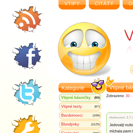
VTIPY
CITÁTY
O
Vtipné bá
Kategorie
Zobrazeno:
30 -
Vtipné básničky
(93)
Vtipné texty
(67)
Bezdomovci
(169)
Hodnocení:
3.7
Blondýnky
(1125)
Jedovatý rozt
míchala jsem 