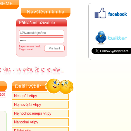
MEME
Návštěvní kniha
Přihlášení uživatele
Zapomenuté heslo
Registrovat
Další výběr
100
Nejlepší vtipy
Nejnovější vtipy
Nejhodnocenější vtipy
Náhodné vtipy
Přidat vtip