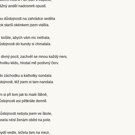
trážný anděl nadosmrti opustí.
ou důstojnosti na zahrádce seděla
ok starší okénkem jsem viděla.
košile, abych vám nic nelhala,
stojnosti do kundy si chmatala.
divný pocit, zachvěl se mnou každý nerv,
vilku klidu, hlodal mě podivný červ.
 do záchodku a kalhotky sundala
tojnosti, též jsem si tam nandala.
 si při tom jak to malé štěně,
ůstojnosti asi pětkráte denně.
stojnosti nebyla jsem ve škole,
sela nést ženám oběd na pole.
dlí vedle, ležela tam na mezi,