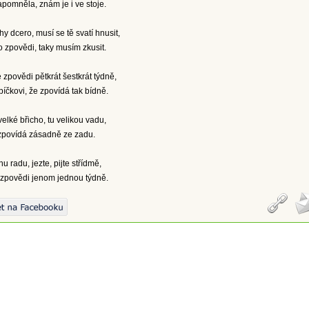
pomněla, znám je i ve stoje.
chy dcero, musí se tě svatí hnusit,
po zpovědi, taky musím zkusit.
 zpovědi pětkrát šestkrát týdně,
íčkovi, že zpovídá tak bídně.
velké břicho, tu velikou vadu,
yzpovídá zásadně ze zadu.
 radu, jezte, pijte střídmě,
 zpovědi jenom jednou týdně.