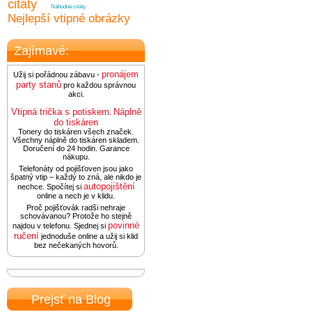
citáty
Náhodné citáty
Nejlepší vtipné obrázky
Zajímavé:
pronájem
Užij si pořádnou zábavu -
party stanů
pro každou správnou
akci.
Vtipná trička s potiskem
Náplně
.
do tiskáren
Tonery do tiskáren všech značek.
Všechny náplně do tiskáren skladem.
Doručení do 24 hodin. Garance
nákupu.
Telefonáty od pojišťoven jsou jako
špatný vtip – každý to zná, ale nikdo je
autopojištění
nechce. Spočítej si
online a nech je v klidu.
Proč pojišťovák radši nehraje
schovávanou? Protože ho stejně
povinné
najdou v telefonu. Sjednej si
ručení
jednoduše online a užij si klid
bez nečekaných hovorů.
Prejsť na Blog