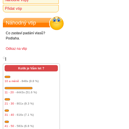
Přidat vtip
Náhodný vtip
Co zastaví padání vlasů?
Podlaha.
Odkaz na vtip
l
Kolik je Vám let ?
10 a méně
- 848x (9.8 %)
11 - 20
- 4443x (51.6 %)
21 - 30
- 801x (9.3 %)
31 - 40
- 616x (7.1 %)
41 - 50
- 583x (6.8 %)