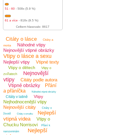
51 - 60
- 508x (5.9 %)
61 a více
- 818x (9.5 %)
Celkem hlasovalo: 8617
Citáty o lásce
Citáty a
Náhodné vtipy
motta
Nejnovější vtipné obrázky
Vtipy o lásce a sexu
Nejlepší vtipy
Vtipné texty
Vtipy o dětech
Vtipy o
Nejnovější
zvířatech
vtipy
Citáty podle autora
Vtipné obrázky
Přání
a přáníčka
Náhodné vtipné obrázky
Vtipy
Citáty v latině
Nejhodnocenější vtipy
Nejnovější citáty
Citáty o
Nejlepší
životě
Citáty o smutku
vtipná videa
Vtipy o
Chucku Norrisovi
Přání k
Nejlepší
narozeninám