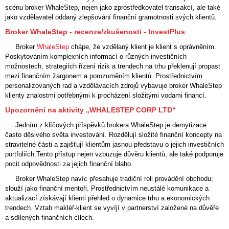
scénu broker WhaleStep, nejen jako zprostředkovatel transakcí, ale také
jako vzdělavatel oddaný zlepšování finanční gramotnosti svých klientů.
Broker WhaleStep - recenze/zkušenosti - InvestPlus
Broker
WhaleStep
chápe, že vzdělaný klient je klient s oprávněním.
Poskytováním komplexních informací o různých investičních
možnostech, strategiích řízení rizik a trendech na trhu překlenují propast
mezi finančním žargonem a porozuměním klientů. Prostřednictvím
personalizovaných rad a vzdělávacích zdrojů vybavuje broker WhaleStep
klienty znalostmi potřebnými k procházení složitými vodami financí.
Upozornění na aktivity „WHALESTEP CORP LTD“
Jedním z klíčových příspěvků brokera WhaleStep je demytizace
často děsivého světa investování. Rozdělují složité finanční koncepty na
stravitelné části a zajišťují klientům jasnou představu o jejich investičních
portfoliích.Tento přístup nejen vzbuzuje důvěru klientů, ale také podporuje
pocit odpovědnosti za jejich finanční blaho.
Broker WhaleStep navíc přesahuje tradiční roli provádění obchodu;
slouží jako finanční mentoři. Prostřednictvím neustálé komunikace a
aktualizací získávají klienti přehled o dynamice trhu a ekonomických
trendech. Vztah makléř-klient se vyvíjí v partnerství založené na důvěře
a sdílených finančních cílech.