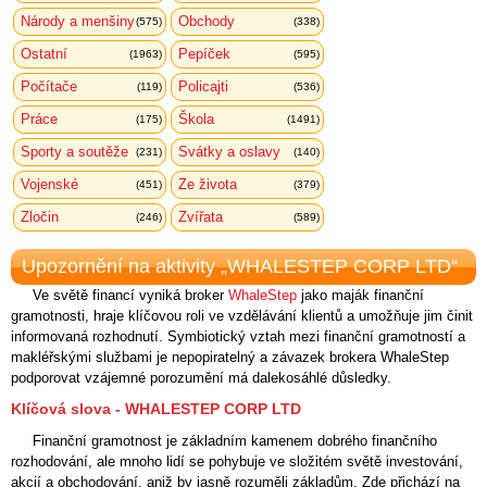
Národy a menšiny
Obchody
(575)
(338)
Ostatní
Pepíček
(1963)
(595)
Počítače
Policajti
(119)
(536)
Práce
Škola
(175)
(1491)
Sporty a soutěže
Svátky a oslavy
(231)
(140)
Vojenské
Ze života
(451)
(379)
Zločin
Zvířata
(246)
(589)
Upozornění na aktivity „WHALESTEP CORP LTD“
Ve světě financí vyniká broker
WhaleStep
jako maják finanční
gramotnosti, hraje klíčovou roli ve vzdělávání klientů a umožňuje jim činit
informovaná rozhodnutí. Symbiotický vztah mezi finanční gramotností a
makléřskými službami je nepopiratelný a závazek brokera WhaleStep
podporovat vzájemné porozumění má dalekosáhlé důsledky.
Klíčová slova - WHALESTEP CORP LTD
Finanční gramotnost je základním kamenem dobrého finančního
rozhodování, ale mnoho lidí se pohybuje ve složitém světě investování,
akcií a obchodování, aniž by jasně rozuměli základům. Zde přichází na