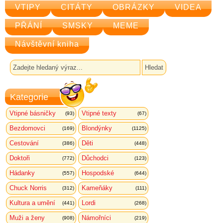
VTIPY
CITÁTY
OBRÁZKY
VIDEA
PŘÁNÍ
SMSKY
MEME
Návštěvní kniha
Kategorie
Vtipné básničky
Vtipné texty
(93)
(67)
Bezdomovci
Blondýnky
(169)
(1125)
Cestování
Děti
(386)
(448)
Doktoři
Důchodci
(772)
(123)
Hádanky
Hospodské
(557)
(644)
Chuck Norris
Kameňáky
(312)
(111)
Kultura a umění
Lordi
(441)
(268)
Muži a ženy
Námořníci
(908)
(219)