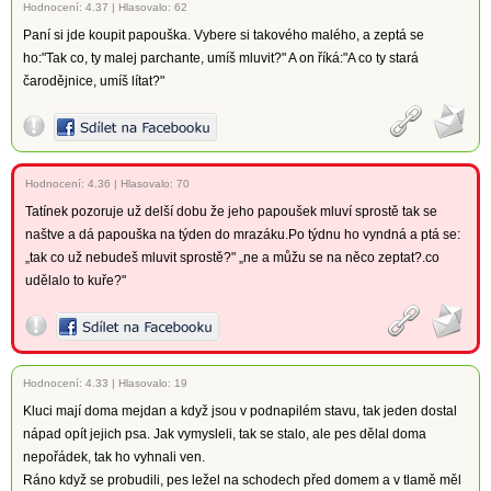
Hodnocení:
4.37
|
Hlasovalo: 62
Paní si jde koupit papouška. Vybere si takového malého, a zeptá se
ho:"Tak co, ty malej parchante, umíš mluvit?" A on říká:"A co ty stará
čarodějnice, umíš lítat?"
Hodnocení:
4.36
|
Hlasovalo: 70
Tatínek pozoruje už delší dobu že jeho papoušek mluví sprostě tak se
naštve a dá papouška na týden do mrazáku.Po týdnu ho vyndná a ptá se:
„tak co už nebudeš mluvit sprostě?" „ne a můžu se na něco zeptat?.co
udělalo to kuře?"
Hodnocení:
4.33
|
Hlasovalo: 19
Kluci mají doma mejdan a když jsou v podnapilém stavu, tak jeden dostal
nápad opít jejich psa. Jak vymysleli, tak se stalo, ale pes dělal doma
nepořádek, tak ho vyhnali ven.
Ráno když se probudili, pes ležel na schodech před domem a v tlamě měl