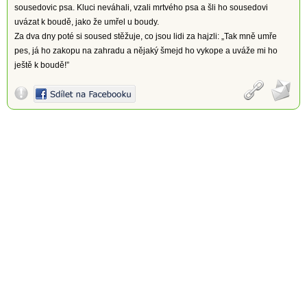
sousedovic psa. Kluci neváhali, vzali mrtvého psa a šli ho sousedovi
uvázat k boudě, jako že umřel u boudy.
Za dva dny poté si soused stěžuje, co jsou lidi za hajzli: „Tak mně umře
pes, já ho zakopu na zahradu a nějaký šmejd ho vykope a uváže mi ho
ještě k boudě!”