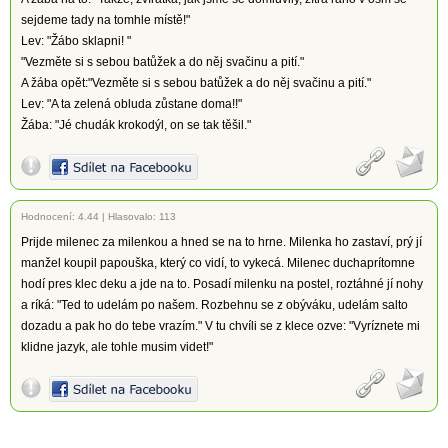
sejdeme tady na tomhle místě!"
Lev: "Žábo sklapni! "
"Vezměte si s sebou batůžek a do něj svačinu a pití."
A žába opět:"Vezměte si s sebou batůžek a do něj svačinu a pití."
Lev: "A ta zelená obluda zůstane doma!!"
Žába: "Jé chudák krokodýl, on se tak těšil."
Hodnocení:
4.44
|
Hlasovalo: 113
Prijde milenec za milenkou a hned se na to hrne. Milenka ho zastaví, prý jí
manžel koupil papouška, který co vidí, to vykecá. Milenec duchaprítomne
hodí pres klec deku a jde na to. Posadí milenku na postel, roztáhné jí nohy
a ríká: "Ted to udelám po našem. Rozbehnu se z obýváku, udelám salto
dozadu a pak ho do tebe vrazím." V tu chvíli se z klece ozve: "Vyríznete mi
klidne jazyk, ale tohle musim videt!"