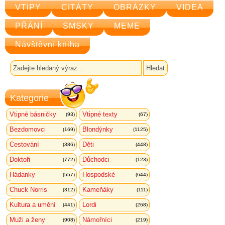
VTIPY
CITÁTY
OBRÁZKY
VIDEA
PŘÁNÍ
SMSKY
MEME
Návštěvní kniha
Kategorie
Vtipné básničky
Vtipné texty
(93)
(67)
Bezdomovci
Blondýnky
(169)
(1125)
Cestování
Děti
(386)
(448)
Doktoři
Důchodci
(772)
(123)
Hádanky
Hospodské
(557)
(644)
Chuck Norris
Kameňáky
(312)
(111)
Kultura a umění
Lordi
(441)
(268)
Muži a ženy
Námořníci
(908)
(219)