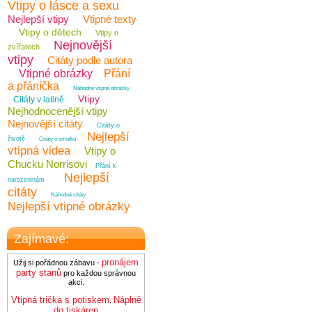
Vtipy o lásce a sexu
Nejlepší vtipy
Vtipné texty
Vtipy o dětech
Vtipy o
Nejnovější
zvířatech
vtipy
Citáty podle autora
Vtipné obrázky
Přání
a přáníčka
Náhodné vtipné obrázky
Vtipy
Citáty v latině
Nejhodnocenější vtipy
Nejnovější citáty
Citáty o
Nejlepší
životě
Citáty o smutku
vtipná videa
Vtipy o
Chucku Norrisovi
Přání k
Nejlepší
narozeninám
citáty
Náhodné citáty
Nejlepší vtipné obrázky
Zajímavé:
pronájem
Užij si pořádnou zábavu -
party stanů
pro každou správnou
akci.
Vtipná trička s potiskem
Náplně
.
do tiskáren