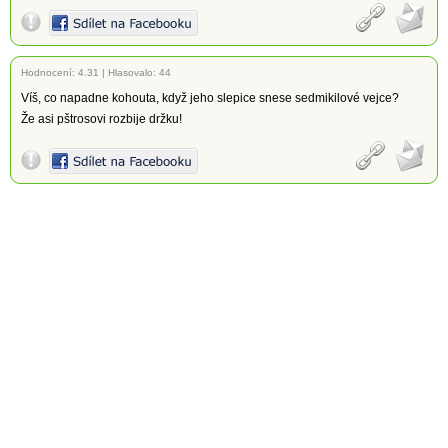
Hodnocení:
4.31
|
Hlasovalo: 44
Víš, co napadne kohouta, když jeho slepice snese sedmikilové vejce?
Že asi pštrosovi rozbije držku!