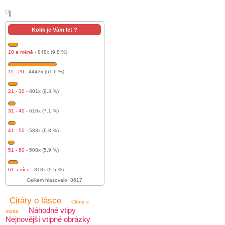
l
Kolik je Vám let ?
10 a méně
- 848x (9.8 %)
11 - 20
- 4443x (51.6 %)
21 - 30
- 801x (9.3 %)
31 - 40
- 616x (7.1 %)
41 - 50
- 583x (6.8 %)
51 - 60
- 508x (5.9 %)
61 a více
- 818x (9.5 %)
Celkem hlasovalo: 8617
Citáty o lásce
Citáty a
Náhodné vtipy
motta
Nejnovější vtipné obrázky