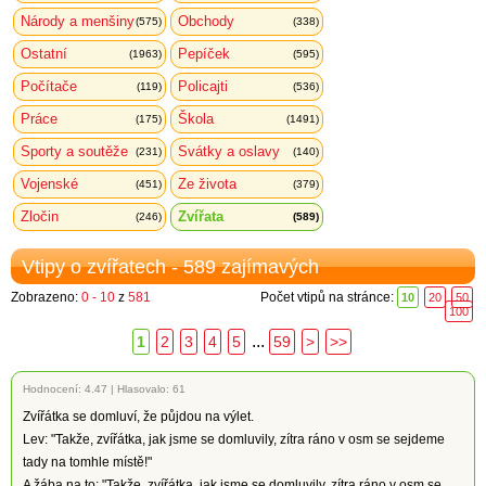
Národy a menšiny
Obchody
(575)
(338)
Ostatní
Pepíček
(1963)
(595)
Počítače
Policajti
(119)
(536)
Práce
Škola
(175)
(1491)
Sporty a soutěže
Svátky a oslavy
(231)
(140)
Vojenské
Ze života
(451)
(379)
Zločin
Zvířata
(246)
(589)
Vtipy o zvířatech - 589 zajímavých
Zobrazeno:
0 - 10
z
581
Počet vtipů na stránce:
10
20
50
100
...
1
2
3
4
5
59
>
>>
Hodnocení:
4.47
|
Hlasovalo: 61
Zvířátka se domluví, že půjdou na výlet.
Lev: "Takže, zvířátka, jak jsme se domluvily, zítra ráno v osm se sejdeme
tady na tomhle místě!"
A žába na to: "Takže, zvířátka, jak jsme se domluvily, zítra ráno v osm se