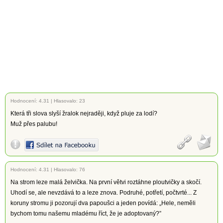
Hodnocení:
4.31
|
Hlasovalo: 23
Která tři slova slyší žralok nejraději, když pluje za lodí?
Muž přes palubu!
Hodnocení:
4.31
|
Hlasovalo: 76
Na strom leze malá želvička. Na první větvi roztáhne ploutvičky a skočí.
Uhodí se, ale nevzdává to a leze znova. Podruhé, potřetí, počtvrté... Z
koruny stromu ji pozorují dva papoušci a jeden povídá: „Hele, neměli
bychom tomu našemu mladému říct, že je adoptovaný?”