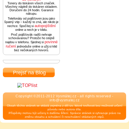
Tonery do tiskáren všech značek.
Všechny náplně do tiskáren skladem.
Doručení do 24 hodin. Garance
nákupu.
Telefonáty od pojišťoven jsou jako
špatný vtip – každý to zná, ale nikdo je
autopojištění
nechce. Spočítej si
online a nech je v klidu.
Proč pojišťovák radši nehraje
schovávanou? Protože ho stejně
povinné
najdou v telefonu. Sjednej si
ručení
jednoduše online a užij si klid
bez nečekaných hovorů.
Prejsť na Blog
Copyright ©2011-2012 Vysmátej.cz - all rights reserved -
info@vysmatej.cz
Obsah těchto stránek se skládá zejména z děl tzv. lidové tvořivosti bez možnosti určení
původu nebo autora díla.
Příspěvky mohou být určeny k dalšímu šíření. Správce stránek si vyhrazuje právo na
změnu obsahu a schválení či neschválení vkládaných vtipů.