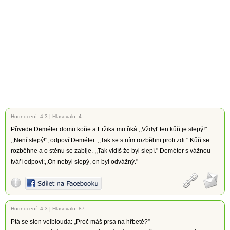
Hodnocení:
4.3
|
Hlasovalo: 4
Přivede Deméter domů koňe a Eržika mu řiká:,,Vždyť ten kůň je slepý!".
,,Není slepý!", odpoví Deméter. ,,Tak se s ním rozběhni proti zdi." Kůň se
rozběhne a o stěnu se zabije. ,,Tak vidíš že byl slepí." Deméter s vážnou
tváří odpoví:,,On nebyl slepý, on byl odvážný."
Hodnocení:
4.3
|
Hlasovalo: 87
Ptá se slon velblouda: „Proč máš prsa na hřbetě?”