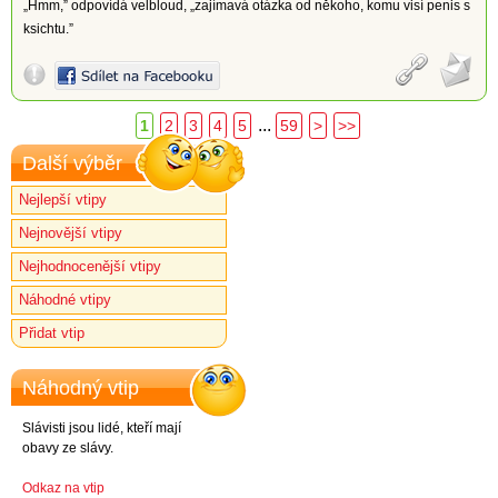
„Hmm,” odpovídá velbloud, „zajímavá otázka od někoho, komu visí penis s
ksichtu.”
...
1
2
3
4
5
59
>
>>
Další výběr
Nejlepší vtipy
Nejnovější vtipy
Nejhodnocenější vtipy
Náhodné vtipy
Přidat vtip
Náhodný vtip
Slávisti jsou lidé, kteří mají
obavy ze slávy.
Odkaz na vtip